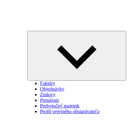
Expand
child
menu
Faktúry
Objednávky
Zmluvy
Prenájom
Prebytočný majetok
Profil verejného obstarávateľa