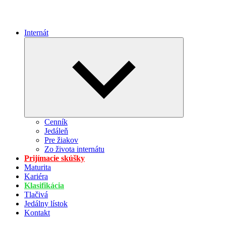
Internát
Expand
child
menu
Cenník
Jedáleň
Pre žiakov
Zo života internátu
Prijímacie skúšky
Maturita
Kariéra
Klasifikácia
Tlačivá
Jedálny lístok
Kontakt