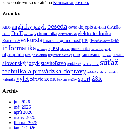
lebo opatrovníka obrátiť na
Komisárku pre deti.
Značky
beseda
anglický jazyk
dejepis
divadlo
covid
AIDS
deviataci
DofE
elektrotechnika
ekonomika
DOD
elektrochnika
ekológia
exkurzia
finančná gramotnosť
Erasmus+
HIV
Hviezdoslavov Kubín
informatika
IPM
matematika
interreg 2
klokan
nemecký jazyk
olympiáda
programovanie
prváci
pozvánka
ples
prijímacie skúšky
projekt
súťaž
slovenský jazyk
staviteľstvo
stužková
svetový deň
technika a prevádzka dopravy
týždeň vedy a techniky
výlet
šport
ŽŠR
zenit
zdravie
valentin
červené stužky
Archív
jún 2026
máj 2026
apríl 2026
marec 2026
február 2026
január 2026