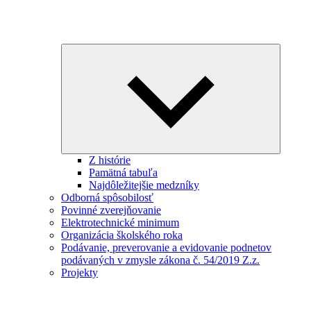
Expand
child
menu
Z histórie
Pamätná tabuľa
Najdôležitejšie medzníky
Odborná spôsobilosť
Povinné zverejňovanie
Elektrotechnické minimum
Organizácia školského roka
Podávanie, preverovanie a evidovanie podnetov
podávaných v zmysle zákona č. 54/2019 Z.z.
Projekty