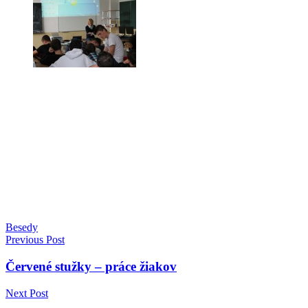
Besedy
Navigácia
Previous Post
v
Červené stužky – práce žiakov
článku
Next Post