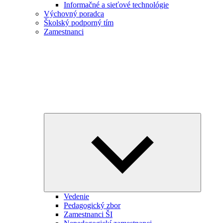
Informačné a sieťové technológie
Výchovný poradca
Školský podporný tím
Zamestnanci
Expand
child
menu
Vedenie
Pedagogický zbor
Zamestnanci ŠI