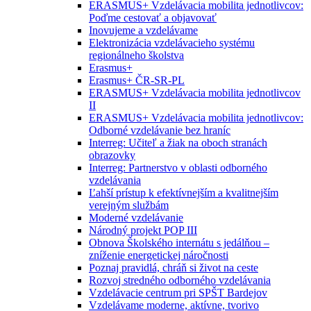
ERASMUS+ Vzdelávacia mobilita jednotlivcov:
Poďme cestovať a objavovať
Inovujeme a vzdelávame
Elektronizácia vzdelávacieho systému
regionálneho školstva
Erasmus+
Erasmus+ ČR-SR-PL
ERASMUS+ Vzdelávacia mobilita jednotlivcov
II
ERASMUS+ Vzdelávacia mobilita jednotlivcov:
Odborné vzdelávanie bez hraníc
Interreg: Učiteľ a žiak na oboch stranách
obrazovky
Interreg: Partnerstvo v oblasti odborného
vzdelávania
Ľahší prístup k efektívnejším a kvalitnejším
verejným službám
Moderné vzdelávanie
Národný projekt POP III
Obnova Školského internátu s jedálňou –
zníženie energetickej náročnosti
Poznaj pravidlá, chráň si život na ceste
Rozvoj stredného odborného vzdelávania
Vzdelávacie centrum pri SPŠT Bardejov
Vzdelávame moderne, aktívne, tvorivo