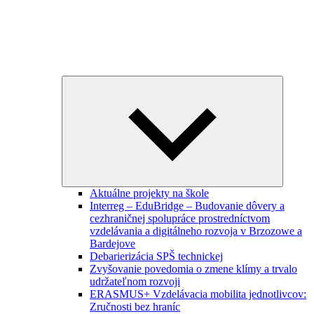
Expand
child
menu
Aktuálne projekty na škole
Interreg – EduBridge – Budovanie dôvery a
cezhraničnej spolupráce prostredníctvom
vzdelávania a digitálneho rozvoja v Brzozowe a
Bardejove
Debarierizácia SPŠ technickej
Zvyšovanie povedomia o zmene klímy a trvalo
udržateľnom rozvoji
ERASMUS+ Vzdelávacia mobilita jednotlivcov:
Zručnosti bez hraníc