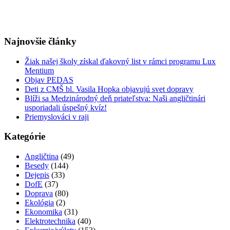
Najnovšie články
Žiak našej školy získal ďakovný list v rámci programu Lux
Mentium
Objav PEDAS
Deti z CMŠ bl. Vasila Hopka objavujú svet dopravy
Blíži sa Medzinárodný deň priateľstva: Naši angličtinári
usporiadali úspešný kvíz!
Priemyslováci v raji
Kategórie
Angličtina
(49)
Besedy
(144)
Dejepis
(33)
DofE
(37)
Doprava
(80)
Ekológia
(2)
Ekonomika
(31)
Elektrotechnika
(40)