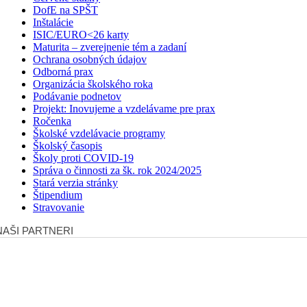
DofE na SPŠT
Inštalácie
ISIC/EURO<26 karty
Maturita – zverejnenie tém a zadaní
Ochrana osobných údajov
Odborná prax
Organizácia školského roka
Podávanie podnetov
Projekt: Inovujeme a vzdelávame pre prax
Ročenka
Školské vzdelávacie programy
Školský časopis
Školy proti COVID-19
Správa o činnosti za šk. rok 2024/2025
Stará verzia stránky
Štipendium
Stravovanie