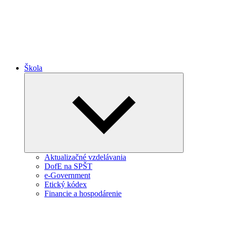
Škola
Expand
child
menu
Aktualizačné vzdelávania
DofE na SPŠT
e-Government
Etický kódex
Financie a hospodárenie