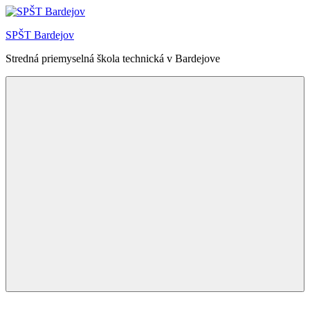
Skip
to
SPŠT Bardejov
content
Stredná priemyselná škola technická v Bardejove
Menu