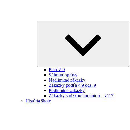
E
ch
m
Plán VO
Súhrnné správy
Nadlimitné zákazky
Zákazky podľa § 9 ods. 9
Podlimitné zákazky
Zákazky s nízkou hodnotou – §117
História školy