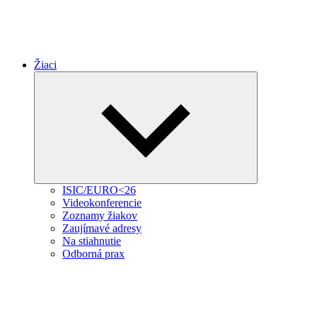
Žiaci
Expand
child
menu
ISIC/EURO<26
Videokonferencie
Zoznamy žiakov
Zaujímavé adresy
Na stiahnutie
Odborná prax