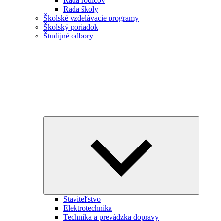
Rada rodičov
Rada školy
Školské vzdelávacie programy
Školský poriadok
Študijné odbory
Expand
child
menu
Staviteľstvo
Elektrotechnika
Technika a prevádzka dopravy