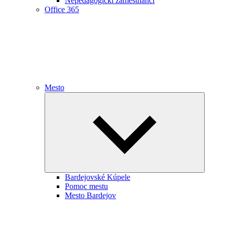
Nepedagogickí zamestnanci
Office 365
Mesto
Expand
child
menu
Bardejovské Kúpele
Pomoc mestu
Mesto Bardejov