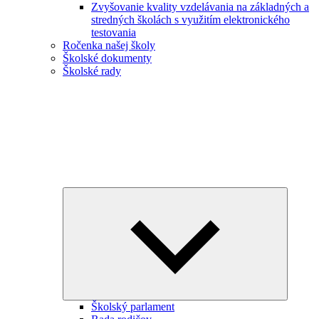
Zvyšovanie kvality vzdelávania na základných a
stredných školách s využitím elektronického
testovania
Ročenka našej školy
Školské dokumenty
Školské rady
Expand
child
menu
Školský parlament