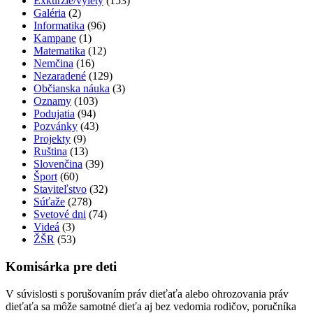
Exkurzie/výlety
(153)
Galéria
(2)
Informatika
(96)
Kampane
(1)
Matematika
(12)
Nemčina
(16)
Nezaradené
(129)
Občianska náuka
(3)
Oznamy
(103)
Podujatia
(94)
Pozvánky
(43)
Projekty
(9)
Ruština
(13)
Slovenčina
(39)
Šport
(60)
Staviteľstvo
(32)
Súťaže
(278)
Svetové dni
(74)
Videá
(3)
ŽŠR
(53)
Komisárka pre deti
V súvislosti s porušovaním práv dieťaťa alebo ohrozovania práv
dieťaťa sa môže samotné dieťa aj bez vedomia rodičov, poručníka