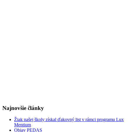
Najnovšie články
Žiak našej školy získal ďakovný list v rámci programu Lux
Mentium
Objav PEDAS