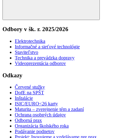
Search
Odbory v šk. r. 2025/2026
Elektrotechnika
Informačné a sieťové technológie
Staviteľstvo
Technika a prevádzka dopravy
Videoprezentácia odborov
Odkazy
Červené stužky
DofE na SPŠT
Inštalácie
ISIC/EURO<26 karty
Maturita – zverejnenie tém a zadaní
Ochrana osobných údajov
Odborná prax
Organizácia školského roka
Podávanie podnetov
Projekt: Inovujeme a vzdelávame pre prax