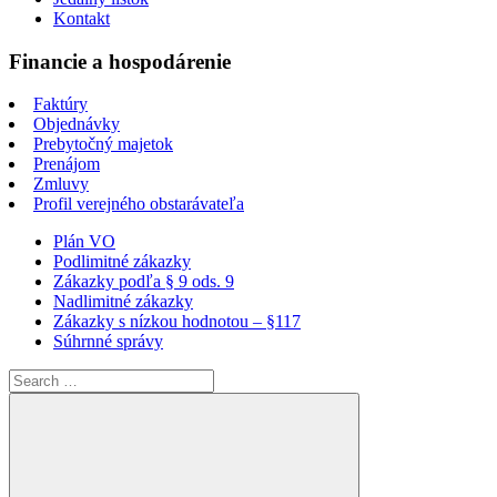
Kontakt
Financie a hospodárenie
Faktúry
Objednávky
Prebytočný majetok
Prenájom
Zmluvy
Profil verejného obstarávateľa
Plán VO
Podlimitné zákazky
Zákazky podľa § 9 ods. 9
Nadlimitné zákazky
Zákazky s nízkou hodnotou – §117
Súhrnné správy
Search
for: