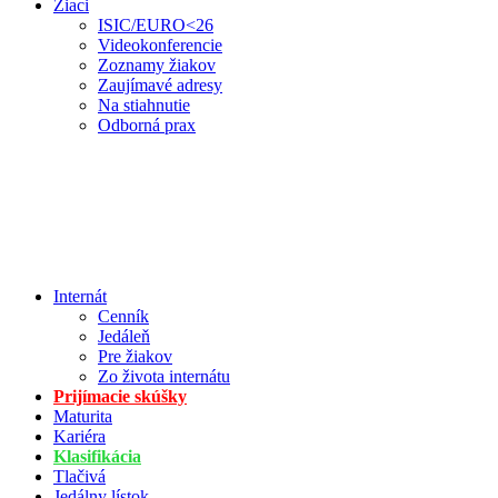
Žiaci
ISIC/EURO<26
Videokonferencie
Zoznamy žiakov
Zaujímavé adresy
Na stiahnutie
Odborná prax
Internát
Cenník
Jedáleň
Pre žiakov
Zo života internátu
Prijímacie skúšky
Maturita
Kariéra
Klasifikácia
Tlačivá
Jedálny lístok