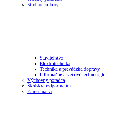
Študijné odbory
Staviteľstvo
Elektrotechnika
Technika a prevádzka dopravy
Informačné a sieťové technológie
Výchovný poradca
Školský podporný tím
Zamestnanci