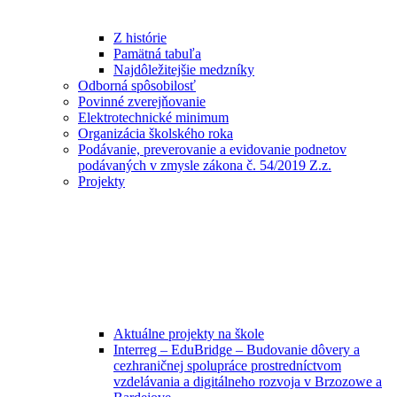
Z histórie
Pamätná tabuľa
Najdôležitejšie medzníky
Odborná spôsobilosť
Povinné zverejňovanie
Elektrotechnické minimum
Organizácia školského roka
Podávanie, preverovanie a evidovanie podnetov
podávaných v zmysle zákona č. 54/2019 Z.z.
Projekty
Aktuálne projekty na škole
Interreg – EduBridge – Budovanie dôvery a
cezhraničnej spolupráce prostredníctvom
vzdelávania a digitálneho rozvoja v Brzozowe a