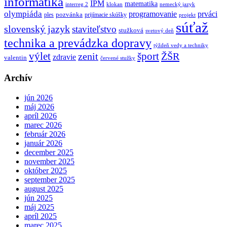
informatika
IPM
matematika
interreg 2
klokan
nemecký jazyk
olympiáda
programovanie
prváci
pozvánka
ples
prijímacie skúšky
projekt
súťaž
slovenský jazyk
staviteľstvo
stužková
svetový deň
technika a prevádzka dopravy
týždeň vedy a techniky
výlet
šport
ŽŠR
zenit
zdravie
valentin
červené stužky
Archív
jún 2026
máj 2026
apríl 2026
marec 2026
február 2026
január 2026
december 2025
november 2025
október 2025
september 2025
august 2025
jún 2025
máj 2025
apríl 2025
marec 2025