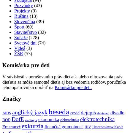
Podujatia
(94)
Pozvánky
(43)
Projekty
(9)
Ruština
(13)
Slovenčina
(39)
Šport
(60)
Staviteľstvo
(32)
Súťaže
(278)
Svetové dni
(74)
Videá
(3)
ŽŠR
(53)
Komisárka pre deti
V súvislosti s porušovaním práv dieťaťa alebo ohrozovania práv
dieťaťa sa môže samotné dieťa aj bez vedomia rodičov, poručníka
lebo opatrovníka obrátiť na
Komisárku pre deti.
Značky
beseda
anglický jazyk
dejepis
divadlo
covid
AIDS
deviataci
DofE
elektrotechnika
ekonomika
DOD
elektrochnika
ekológia
exkurzia
finančná gramotnosť
Erasmus+
HIV
Hviezdoslavov Kubín