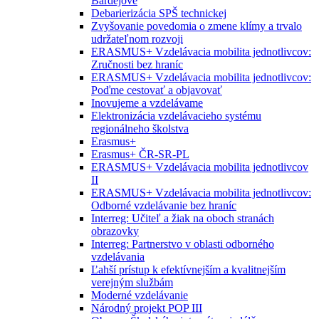
Bardejove
Debarierizácia SPŠ technickej
Zvyšovanie povedomia o zmene klímy a trvalo
udržateľnom rozvoji
ERASMUS+ Vzdelávacia mobilita jednotlivcov:
Zručnosti bez hraníc
ERASMUS+ Vzdelávacia mobilita jednotlivcov:
Poďme cestovať a objavovať
Inovujeme a vzdelávame
Elektronizácia vzdelávacieho systému
regionálneho školstva
Erasmus+
Erasmus+ ČR-SR-PL
ERASMUS+ Vzdelávacia mobilita jednotlivcov
II
ERASMUS+ Vzdelávacia mobilita jednotlivcov:
Odborné vzdelávanie bez hraníc
Interreg: Učiteľ a žiak na oboch stranách
obrazovky
Interreg: Partnerstvo v oblasti odborného
vzdelávania
Ľahší prístup k efektívnejším a kvalitnejším
verejným službám
Moderné vzdelávanie
Národný projekt POP III