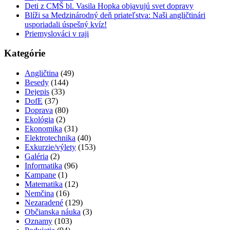
Deti z CMŠ bl. Vasila Hopka objavujú svet dopravy
Blíži sa Medzinárodný deň priateľstva: Naši angličtinári
usporiadali úspešný kvíz!
Priemyslováci v raji
Kategórie
Angličtina
(49)
Besedy
(144)
Dejepis
(33)
DofE
(37)
Doprava
(80)
Ekológia
(2)
Ekonomika
(31)
Elektrotechnika
(40)
Exkurzie/výlety
(153)
Galéria
(2)
Informatika
(96)
Kampane
(1)
Matematika
(12)
Nemčina
(16)
Nezaradené
(129)
Občianska náuka
(3)
Oznamy
(103)