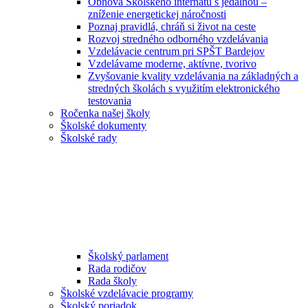
Obnova Školského internátu s jedálňou –
zníženie energetickej náročnosti
Poznaj pravidlá, chráň si život na ceste
Rozvoj stredného odborného vzdelávania
Vzdelávacie centrum pri SPŠT Bardejov
Vzdelávame moderne, aktívne, tvorivo
Zvyšovanie kvality vzdelávania na základných a
stredných školách s využitím elektronického
testovania
Ročenka našej školy
Školské dokumenty
Školské rady
Školský parlament
Rada rodičov
Rada školy
Školské vzdelávacie programy
Školský poriadok