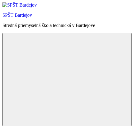
Skip
to
SPŠT Bardejov
content
Stredná priemyselná škola technická v Bardejove
Menu