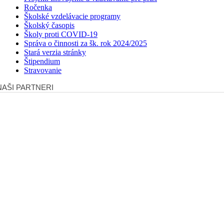
Ročenka
Školské vzdelávacie programy
Školský časopis
Školy proti COVID-19
Správa o činnosti za šk. rok 2024/2025
Stará verzia stránky
Štipendium
Stravovanie