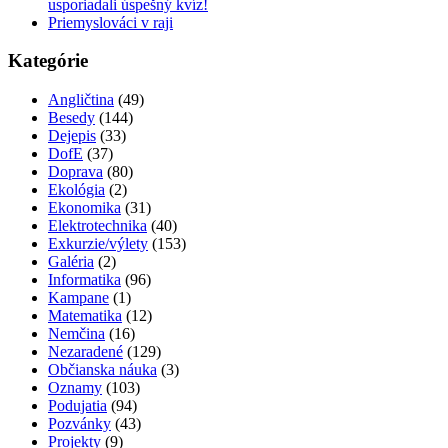
usporiadali úspešný kvíz!
Priemyslováci v raji
Kategórie
Angličtina
(49)
Besedy
(144)
Dejepis
(33)
DofE
(37)
Doprava
(80)
Ekológia
(2)
Ekonomika
(31)
Elektrotechnika
(40)
Exkurzie/výlety
(153)
Galéria
(2)
Informatika
(96)
Kampane
(1)
Matematika
(12)
Nemčina
(16)
Nezaradené
(129)
Občianska náuka
(3)
Oznamy
(103)
Podujatia
(94)
Pozvánky
(43)
Projekty
(9)