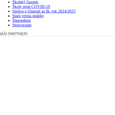
Školský časopis
Školy proti COVID-19
Správa o činnosti za šk. rok 2024/2025
Stará verzia stránky
Štipendium
Stravovanie