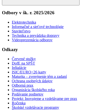
Search
Odbory v šk. r. 2025/2026
Elektrotechnika
Informačné a sieťové technológie
Staviteľstvo
Technika a prevádzka dopravy
Videoprezentácia odborov
Odkazy
Červené stužky
DofE na SPŠT
Inštalácie
ISIC/EURO<26 karty
Maturita – zverejnenie tém a zadaní
Ochrana osobných údajov
Odborná prax
Organizácia školského roka
Podávanie podnetov
Projekt: Inovujeme a vzdelávame pre prax
Ročenka
Školské vzdelávacie programy