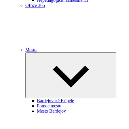
Nepedagogickí zamestnanci
Office 365
Mesto
Expand
child
menu
Bardejovské Kúpele
Pomoc mestu
Mesto Bardejov