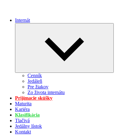
Internát
Expand
child
menu
Cenník
Jedáleň
Pre žiakov
Zo života internátu
Prijímacie skúšky
Maturita
Kariéra
Klasifikácia
Tlačivá
Jedálny lístok
Kontakt