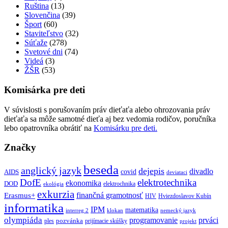
Ruština
(13)
Slovenčina
(39)
Šport
(60)
Staviteľstvo
(32)
Súťaže
(278)
Svetové dni
(74)
Videá
(3)
ŽŠR
(53)
Komisárka pre deti
V súvislosti s porušovaním práv dieťaťa alebo ohrozovania práv
dieťaťa sa môže samotné dieťa aj bez vedomia rodičov, poručníka
lebo opatrovníka obrátiť na
Komisárku pre deti.
Značky
beseda
anglický jazyk
dejepis
divadlo
covid
AIDS
deviataci
DofE
elektrotechnika
ekonomika
DOD
elektrochnika
ekológia
exkurzia
finančná gramotnosť
Erasmus+
HIV
Hviezdoslavov Kubín
informatika
IPM
matematika
interreg 2
klokan
nemecký jazyk
olympiáda
programovanie
prváci
pozvánka
ples
prijímacie skúšky
projekt