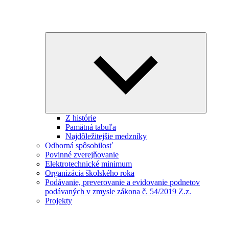
Expand
child
menu
Z histórie
Pamätná tabuľa
Najdôležitejšie medzníky
Odborná spôsobilosť
Povinné zverejňovanie
Elektrotechnické minimum
Organizácia školského roka
Podávanie, preverovanie a evidovanie podnetov
podávaných v zmysle zákona č. 54/2019 Z.z.
Projekty