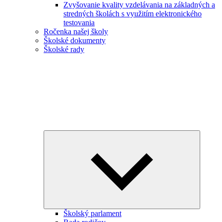
Zvyšovanie kvality vzdelávania na základných a
stredných školách s využitím elektronického
testovania
Ročenka našej školy
Školské dokumenty
Školské rady
Expand
child
menu
Školský parlament