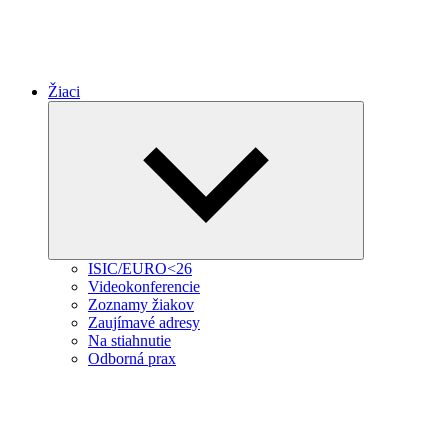
Žiaci
Expand
child
menu
ISIC/EURO<26
Videokonferencie
Zoznamy žiakov
Zaujímavé adresy
Na stiahnutie
Odborná prax