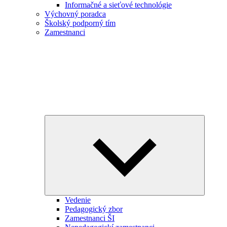
Informačné a sieťové technológie
Výchovný poradca
Školský podporný tím
Zamestnanci
Expand
child
menu
Vedenie
Pedagogický zbor
Zamestnanci ŠI