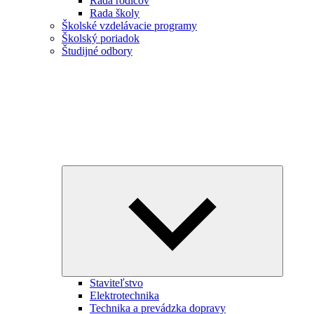
Rada rodičov
Rada školy
Školské vzdelávacie programy
Školský poriadok
Študijné odbory
Expand
child
menu
Staviteľstvo
Elektrotechnika
Technika a prevádzka dopravy