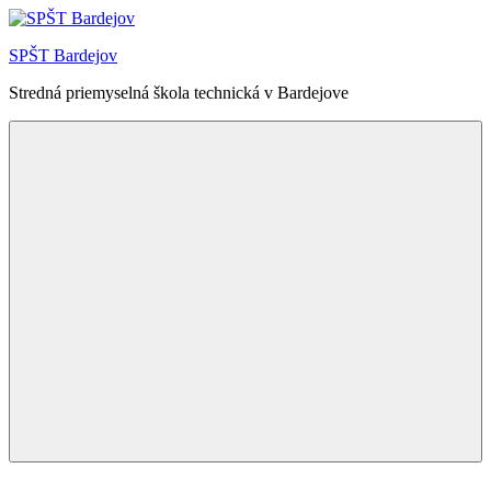
Skip
to
SPŠT Bardejov
content
Stredná priemyselná škola technická v Bardejove
Menu