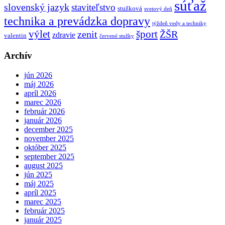
súťaž
slovenský jazyk
staviteľstvo
stužková
svetový deň
technika a prevádzka dopravy
týždeň vedy a techniky
výlet
šport
ŽŠR
zenit
zdravie
valentin
červené stužky
Archív
jún 2026
máj 2026
apríl 2026
marec 2026
február 2026
január 2026
december 2025
november 2025
október 2025
september 2025
august 2025
jún 2025
máj 2025
apríl 2025
marec 2025
február 2025
január 2025