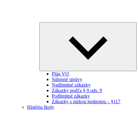
E
ch
m
Plán VO
Súhrnné správy
Nadlimitné zákazky
Zákazky podľa § 9 ods. 9
Podlimitné zákazky
Zákazky s nízkou hodnotou – §117
História školy