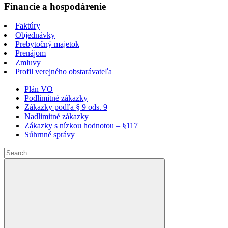
Financie a hospodárenie
Faktúry
Objednávky
Prebytočný majetok
Prenájom
Zmluvy
Profil verejného obstarávateľa
Plán VO
Podlimitné zákazky
Zákazky podľa § 9 ods. 9
Nadlimitné zákazky
Zákazky s nízkou hodnotou – §117
Súhrnné správy
Search
for: