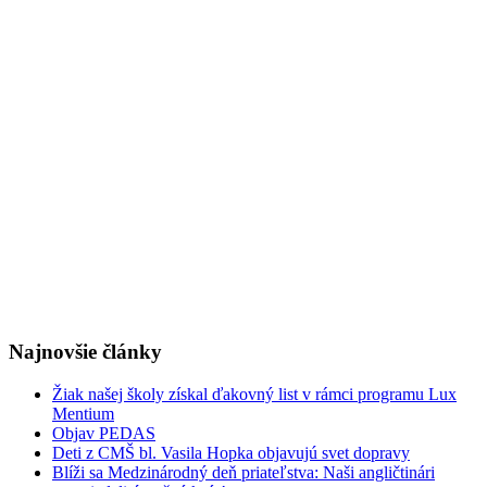
Najnovšie články
Žiak našej školy získal ďakovný list v rámci programu Lux
Mentium
Objav PEDAS
Deti z CMŠ bl. Vasila Hopka objavujú svet dopravy
Blíži sa Medzinárodný deň priateľstva: Naši angličtinári