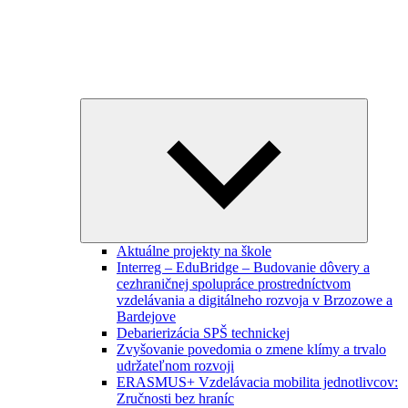
Expand
child
menu
Aktuálne projekty na škole
Interreg – EduBridge – Budovanie dôvery a
cezhraničnej spolupráce prostredníctvom
vzdelávania a digitálneho rozvoja v Brzozowe a
Bardejove
Debarierizácia SPŠ technickej
Zvyšovanie povedomia o zmene klímy a trvalo
udržateľnom rozvoji
ERASMUS+ Vzdelávacia mobilita jednotlivcov:
Zručnosti bez hraníc