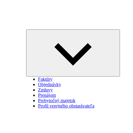
Expand
child
menu
Faktúry
Objednávky
Zmluvy
Prenájom
Prebytočný majetok
Profil verejného obstarávateľa