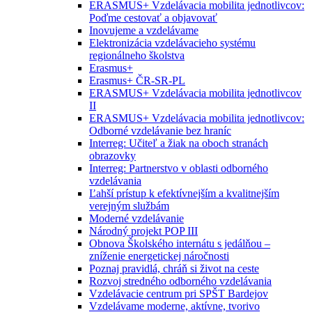
ERASMUS+ Vzdelávacia mobilita jednotlivcov:
Poďme cestovať a objavovať
Inovujeme a vzdelávame
Elektronizácia vzdelávacieho systému
regionálneho školstva
Erasmus+
Erasmus+ ČR-SR-PL
ERASMUS+ Vzdelávacia mobilita jednotlivcov
II
ERASMUS+ Vzdelávacia mobilita jednotlivcov:
Odborné vzdelávanie bez hraníc
Interreg: Učiteľ a žiak na oboch stranách
obrazovky
Interreg: Partnerstvo v oblasti odborného
vzdelávania
Ľahší prístup k efektívnejším a kvalitnejším
verejným službám
Moderné vzdelávanie
Národný projekt POP III
Obnova Školského internátu s jedálňou –
zníženie energetickej náročnosti
Poznaj pravidlá, chráň si život na ceste
Rozvoj stredného odborného vzdelávania
Vzdelávacie centrum pri SPŠT Bardejov
Vzdelávame moderne, aktívne, tvorivo