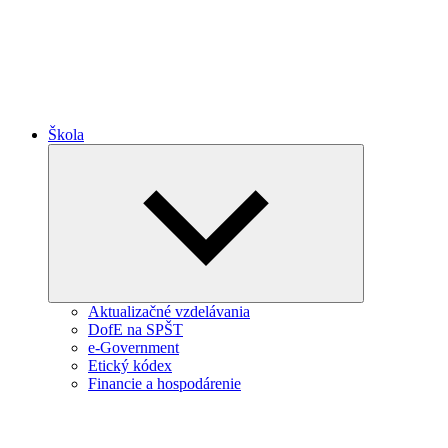
Škola
Collapse
child
menu
Aktualizačné vzdelávania
DofE na SPŠT
e-Government
Etický kódex
Financie a hospodárenie