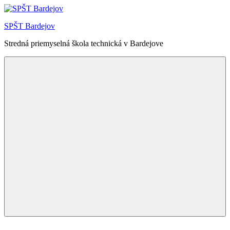
Skip
to
SPŠT Bardejov
content
Stredná priemyselná škola technická v Bardejove
Menu