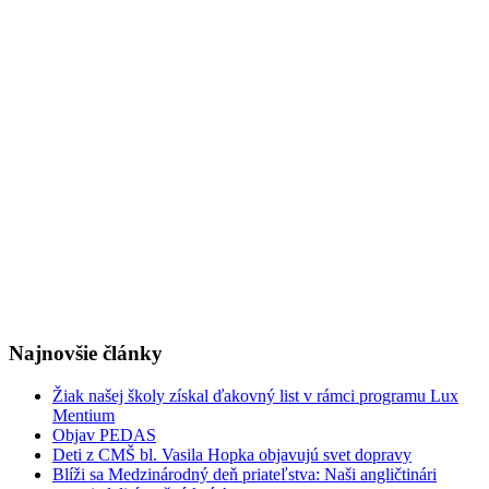
Najnovšie články
Žiak našej školy získal ďakovný list v rámci programu Lux
Mentium
Objav PEDAS
Deti z CMŠ bl. Vasila Hopka objavujú svet dopravy
Blíži sa Medzinárodný deň priateľstva: Naši angličtinári