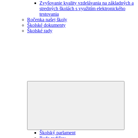
Zvyšovanie kvality vzdelávania na základných a
stredných školách s využitím elektronického
testovania
Ročenka našej školy
Školské dokumenty
Školské rady
Expand
child
menu
Školský parlament