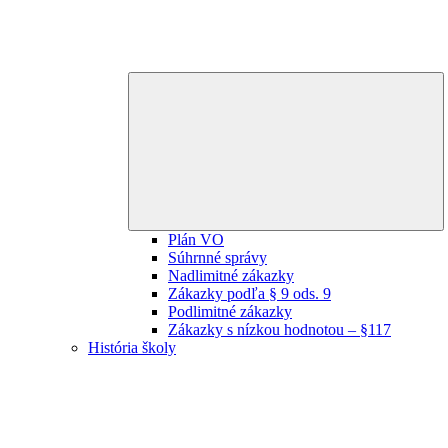
E
ch
m
Plán VO
Súhrnné správy
Nadlimitné zákazky
Zákazky podľa § 9 ods. 9
Podlimitné zákazky
Zákazky s nízkou hodnotou – §117
História školy