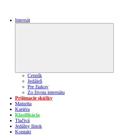
Internát
Expand
child
menu
Cenník
Jedáleň
Pre žiakov
Zo života internátu
Prijímacie skúšky
Maturita
Kariéra
Klasifikácia
Tlačivá
Jedálny lístok
Kontakt