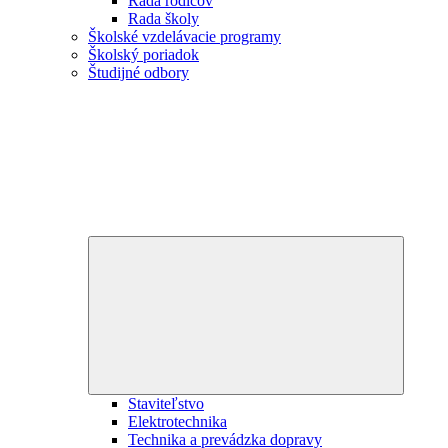
Rada rodičov
Rada školy
Školské vzdelávacie programy
Školský poriadok
Študijné odbory
Expand
child
menu
Staviteľstvo
Elektrotechnika
Technika a prevádzka dopravy