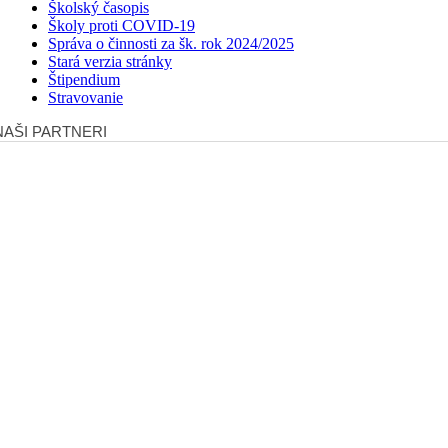
Školský časopis
Školy proti COVID-19
Správa o činnosti za šk. rok 2024/2025
Stará verzia stránky
Štipendium
Stravovanie