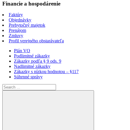
Financie a hospodárenie
Faktúry
Objednávky
Prebytočný majetok
Prenájom
Zmluvy
Profil verejného obstarávateľa
Plán VO
Podlimitné zákazky
Zákazky podľa § 9 ods. 9
Nadlimitné zákazky
Zákazky s nízkou hodnotou – §117
Súhrnné správy
Search
for: