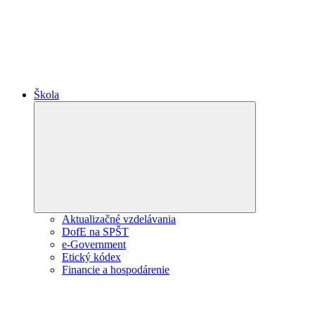
Škola
Collapse
child
menu
Aktualizačné vzdelávania
DofE na SPŠT
e-Government
Etický kódex
Financie a hospodárenie