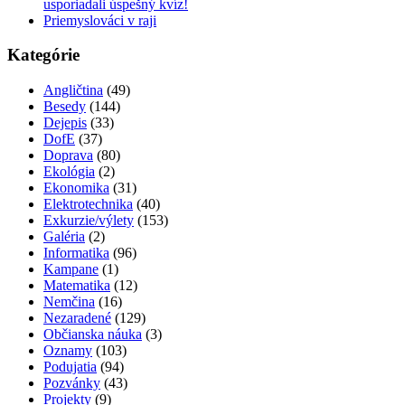
usporiadali úspešný kvíz!
Priemyslováci v raji
Kategórie
Angličtina
(49)
Besedy
(144)
Dejepis
(33)
DofE
(37)
Doprava
(80)
Ekológia
(2)
Ekonomika
(31)
Elektrotechnika
(40)
Exkurzie/výlety
(153)
Galéria
(2)
Informatika
(96)
Kampane
(1)
Matematika
(12)
Nemčina
(16)
Nezaradené
(129)
Občianska náuka
(3)
Oznamy
(103)
Podujatia
(94)
Pozvánky
(43)
Projekty
(9)