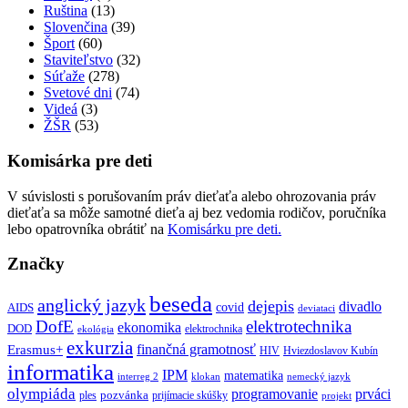
Ruština
(13)
Slovenčina
(39)
Šport
(60)
Staviteľstvo
(32)
Súťaže
(278)
Svetové dni
(74)
Videá
(3)
ŽŠR
(53)
Komisárka pre deti
V súvislosti s porušovaním práv dieťaťa alebo ohrozovania práv
dieťaťa sa môže samotné dieťa aj bez vedomia rodičov, poručníka
lebo opatrovníka obrátiť na
Komisárku pre deti.
Značky
beseda
anglický jazyk
dejepis
divadlo
covid
AIDS
deviataci
DofE
elektrotechnika
ekonomika
DOD
elektrochnika
ekológia
exkurzia
finančná gramotnosť
Erasmus+
HIV
Hviezdoslavov Kubín
informatika
IPM
matematika
interreg 2
klokan
nemecký jazyk
olympiáda
programovanie
prváci
pozvánka
ples
prijímacie skúšky
projekt