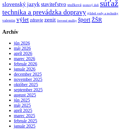
súťaž
slovenský jazyk
staviteľstvo
stužková
svetový deň
technika a prevádzka dopravy
týždeň vedy a techniky
výlet
šport
ŽŠR
zenit
zdravie
valentin
červené stužky
Archív
jún 2026
máj 2026
apríl 2026
marec 2026
február 2026
január 2026
december 2025
november 2025
október 2025
september 2025
august 2025
jún 2025
máj 2025
apríl 2025
marec 2025
február 2025
január 2025