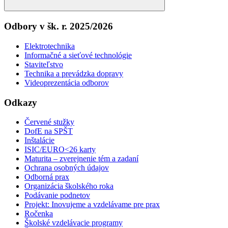
Search
Odbory v šk. r. 2025/2026
Elektrotechnika
Informačné a sieťové technológie
Staviteľstvo
Technika a prevádzka dopravy
Videoprezentácia odborov
Odkazy
Červené stužky
DofE na SPŠT
Inštalácie
ISIC/EURO<26 karty
Maturita – zverejnenie tém a zadaní
Ochrana osobných údajov
Odborná prax
Organizácia školského roka
Podávanie podnetov
Projekt: Inovujeme a vzdelávame pre prax
Ročenka
Školské vzdelávacie programy