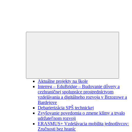
Expand
child
menu
Aktuálne projekty na škole
Interreg – EduBridge – Budovanie dôvery a
cezhraničnej spolupráce prostredníctvom
vzdelávania a digitálneho rozvoja v Brzozowe a
Bardejove
Debarierizácia SPŠ technickej
Zvyšovanie povedomia o zmene klímy a trvalo
udržateľnom rozvoji
ERASMUS+ Vzdelávacia mobilita jednotlivcov:
Zručnosti bez hraníc