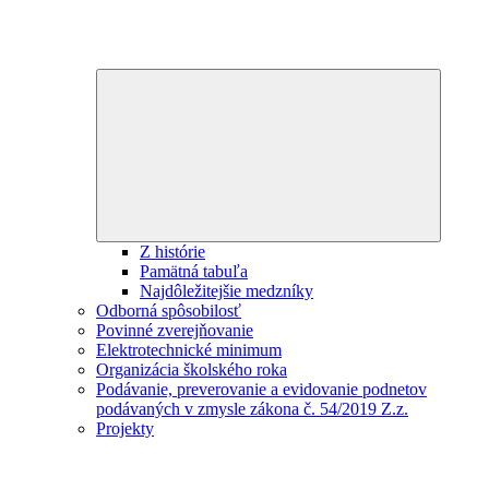
Expand
child
menu
Z histórie
Pamätná tabuľa
Najdôležitejšie medzníky
Odborná spôsobilosť
Povinné zverejňovanie
Elektrotechnické minimum
Organizácia školského roka
Podávanie, preverovanie a evidovanie podnetov
podávaných v zmysle zákona č. 54/2019 Z.z.
Projekty