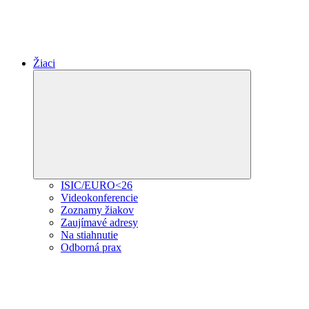
Žiaci
Expand
child
menu
ISIC/EURO<26
Videokonferencie
Zoznamy žiakov
Zaujímavé adresy
Na stiahnutie
Odborná prax