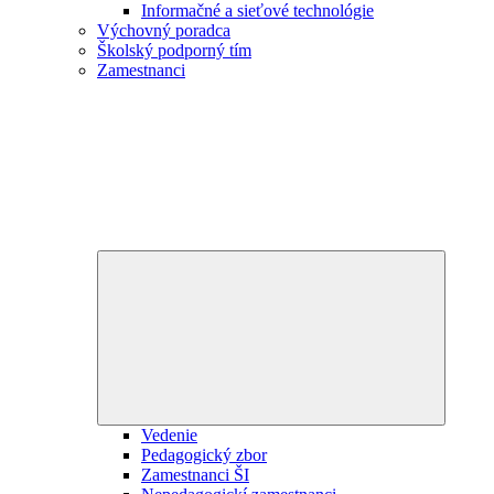
Informačné a sieťové technológie
Výchovný poradca
Školský podporný tím
Zamestnanci
Expand
child
menu
Vedenie
Pedagogický zbor
Zamestnanci ŠI