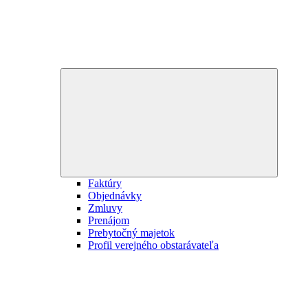
Expand
child
menu
Faktúry
Objednávky
Zmluvy
Prenájom
Prebytočný majetok
Profil verejného obstarávateľa