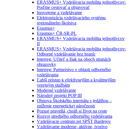
ERASMUS+ Vzdelávacia mobilita jednotlivcov:
Poďme cestovať a objavovať
Inovujeme a vzdelávame
Elektronizácia vzdelávacieho systému
regionálneho školstva
Erasmus+
Erasmus+ ČR-SR-PL
ERASMUS+ Vzdelávacia mobilita jednotlivcov
II
ERASMUS+ Vzdelávacia mobilita jednotlivcov:
Odborné vzdelávanie bez hraníc
Interreg: Učiteľ a žiak na oboch stranách
obrazovky
Interreg: Partnerstvo v oblasti odborného
vzdelávania
Ľahší prístup k efektívnejším a kvalitnejším
verejným službám
Moderné vzdelávanie
Národný projekt POP III
Obnova Školského internátu s jedálňou –
zníženie energetickej náročnosti
Poznaj pravidlá, chráň si život na ceste
Rozvoj stredného odborného vzdelávania
Vzdelávacie centrum pri SPŠT Bardejov
Vzdelávame moderne, aktívne, tvorivo