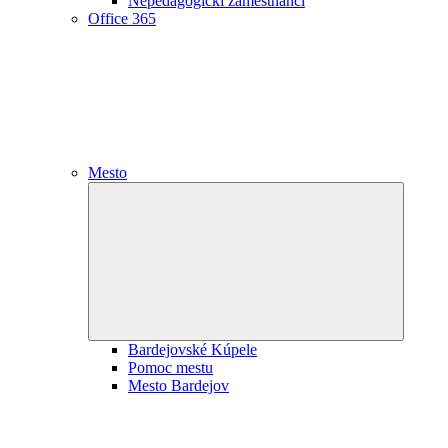
Nepedagogickí zamestnanci
Office 365
Mesto
Expand
child
menu
Bardejovské Kúpele
Pomoc mestu
Mesto Bardejov