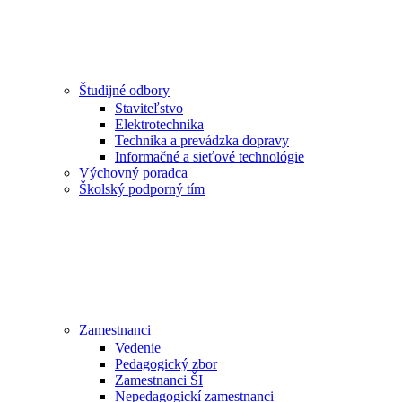
Študijné odbory
Staviteľstvo
Elektrotechnika
Technika a prevádzka dopravy
Informačné a sieťové technológie
Výchovný poradca
Školský podporný tím
Zamestnanci
Vedenie
Pedagogický zbor
Zamestnanci ŠI
Nepedagogickí zamestnanci