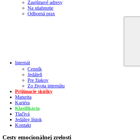
Zaujímavé adresy
Na stiahnutie
Odborná prax
Internát
Cenník
Jedáleň
Pre žiakov
Zo života internátu
Prijímacie skúšky
Maturita
Kariéra
Klasifikácia
Tlačivá
Jedálny lístok
Kontakt
Cesty emocionálnej zrelosti