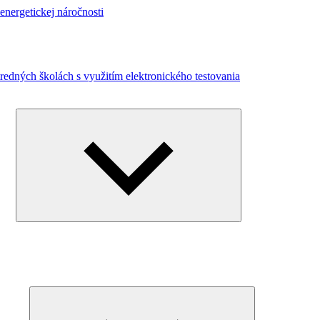
energetickej náročnosti
redných školách s využitím elektronického testovania
Expand
child
menu
Expand
child
menu