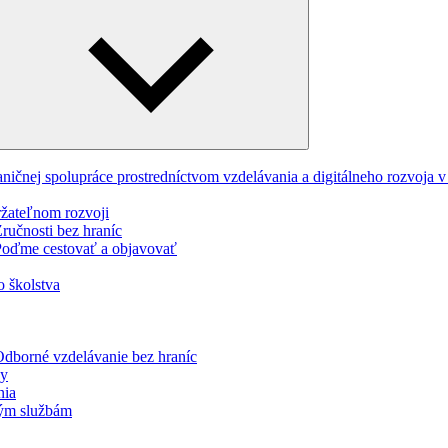
Expand
child
menu
ničnej spolupráce prostredníctvom vzdelávania a digitálneho rozvoja
ržateľnom rozvoji
učnosti bez hraníc
oďme cestovať a objavovať
o školstva
dborné vzdelávanie bez hraníc
ky
nia
jným službám