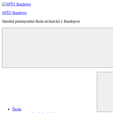
Skip
to
SPŠT Bardejov
content
Stredná priemyselná škola technická v Bardejove
Menu
Škola