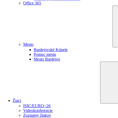
Office 365
Mesto
Bardejovské Kúpele
Pomoc mestu
Mesto Bardejov
Žiaci
ISIC/EURO<26
Videokonferencie
Zoznamy žiakov