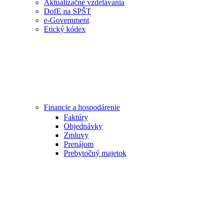
Aktualizačné vzdelávania
DofE na SPŠT
e-Government
Etický kódex
Financie a hospodárenie
Faktúry
Objednávky
Zmluvy
Prenájom
Prebytočný majetok