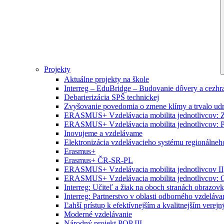
Projekty
Aktuálne projekty na škole
Interreg – EduBridge – Budovanie dôvery a cezhra
Debarierizácia SPŠ technickej
Zvyšovanie povedomia o zmene klímy a trvalo ud
ERASMUS+ Vzdelávacia mobilita jednotlivcov: Zr
ERASMUS+ Vzdelávacia mobilita jednotlivcov: P
Inovujeme a vzdelávame
Elektronizácia vzdelávacieho systému regionálneh
Erasmus+
Erasmus+ ČR-SR-PL
ERASMUS+ Vzdelávacia mobilita jednotlivcov II
ERASMUS+ Vzdelávacia mobilita jednotlivcov: O
Interreg: Učiteľ a žiak na oboch stranách obrazov
Interreg: Partnerstvo v oblasti odborného vzdeláva
Ľahší prístup k efektívnejším a kvalitnejším vere
Moderné vzdelávanie
Národný projekt POP III