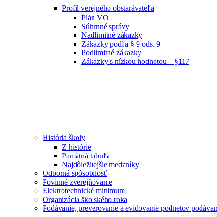
Profil verejného obstarávateľa
Plán VO
Súhrnné správy
Nadlimitné zákazky
Zákazky podľa § 9 ods. 9
Podlimitné zákazky
Zákazky s nízkou hodnotou – §117
História školy
Z histórie
Pamätná tabuľa
Najdôležitejšie medzníky
Odborná spôsobilosť
Povinné zverejňovanie
Elektrotechnické minimum
Organizácia školského roka
Podávanie, preverovanie a evidovanie podnetov podávan