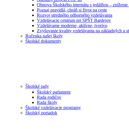
Obnova Školského internátu s jedálňou – zníženie 
Poznaj pravidlá, chráň si život na ceste
Rozvoj stredného odborného vzdelávania
Vzdelávacie centrum pri SPŠT Bardejov
Vzdelávame moderne, aktívne, tvorivo
Zvyšovanie kvality vzdelávania na základných a st
Ročenka našej školy
Školské dokumenty
Školské rady
Školský parlament
Rada rodičov
Rada školy
Školské vzdelávacie programy
Školský poriadok