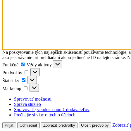
Na poskytovanie tých najlepších skúseností používame technológie, a
ako je správanie pri prehliadaní alebo jedinečné ID na tejto stránke. 
Funkčné
Funkčné
Vždy aktívny
Predvoľby
Predvoľby
Štatistiky
Štatistiky
Marketing
Marketing
Spravovať možnosti
Správa služieb
Spravovať {vendor_count} dodávateľov
Prečítajte si viac o týchto účeloch
Zobraziť 
Prijať
Odmietnuť
Zobraziť predvoľby
Uložiť predvoľby