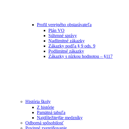
Profil verejného obstarávateľa
Plán VO
Súhrnné správy
Nadlimitné zákazky
Zákazky podľa § 9 ods. 9
Podlimitné zákazky
Zákazky s nízkou hodnotou – §117
História školy
Z histórie
Pamätná tabuľa
Najdôležitejšie medzníky
Odborná spôsobilosť
Povinné zverejňovanie