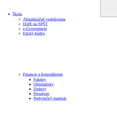
Škola
Aktualizačné vzdelávania
DofE na SPŠT
e-Government
Etický kódex
Financie a hospodárenie
Faktúry
Objednávky
Zmluvy
Prenájom
Prebytočný majetok