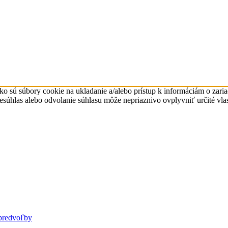
ko sú súbory cookie na ukladanie a/alebo prístup k informáciám o zari
Nesúhlas alebo odvolanie súhlasu môže nepriaznivo ovplyvniť určité vlas
predvoľby