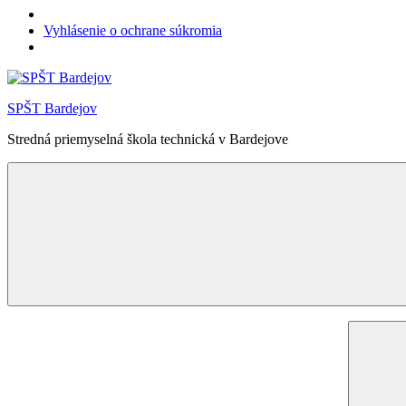
Vyhlásenie o ochrane súkromia
Skip
to
SPŠT Bardejov
content
Stredná priemyselná škola technická v Bardejove
Menu