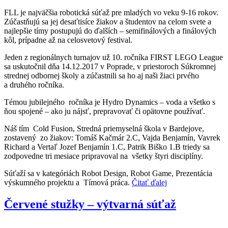
FLL je najväčšia robotická súťaž pre mladých vo veku 9-16 rokov.
Zúčastňujú sa jej desaťtisíce žiakov a študentov na celom svete a
najlepšie tímy postupujú do ďalších – semifinálových a finálových
kôl, prípadne až na celosvetový festival.
Jeden z regionálnych turnajov už 10. ročníka FIRST LEGO League
sa uskutočnil dňa 14.12.2017 v Poprade, v priestoroch Súkromnej
strednej odbornej školy a zúčastnili sa ho aj naši žiaci prvého
a druhého ročníka.
Témou jubilejného ročníka je Hydro Dynamics – voda a všetko s
ňou spojené – ako ju nájsť, prepravovať či opätovne používať.
Náš tím Cold Fusion, Stredná priemyselná škola v Bardejove,
zostavený zo žiakov: Tomáš Kačmár 2.C, Vajda Benjamín, Vavrek
Richard a Vertaľ Jozef Benjamín 1.C, Patrik Biško 1.B triedy sa
zodpovedne tri mesiace pripravoval na všetky štyri disciplíny.
Súťaží sa v kategóriách Robot Design, Robot Game, Prezentácia
výskumného projektu a Tímová práca.
Čitať ďalej
Červené stužky – výtvarná súťaž