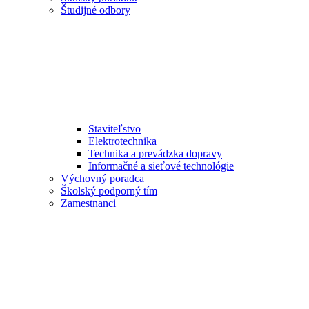
Študijné odbory
Staviteľstvo
Elektrotechnika
Technika a prevádzka dopravy
Informačné a sieťové technológie
Výchovný poradca
Školský podporný tím
Zamestnanci