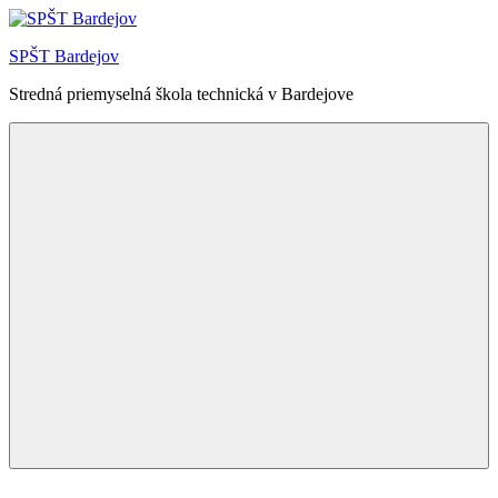
Skip
to
SPŠT Bardejov
content
Stredná priemyselná škola technická v Bardejove
Menu