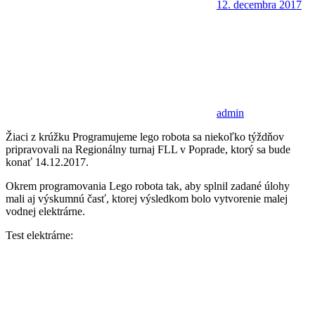
12. decembra 2017
admin
Žiaci z krúžku Programujeme lego robota sa niekoľko týždňov
pripravovali na Regionálny turnaj FLL v Poprade, ktorý sa bude
konať 14.12.2017.
Okrem programovania Lego robota tak, aby splnil zadané úlohy
mali aj výskumnú časť, ktorej výsledkom bolo vytvorenie malej
vodnej elektrárne.
Test elektrárne: