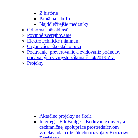
Z histórie
Pamätná tabuľa
Najdôležitejšie medzníky
Odborná spôsobilosť
Povinné zverejňovanie
Elektrotechnické minimum
Organizácia školského roka
Podávanie, preverovanie a evidovanie podnetov
podávaných v zmysle zákona č. 54/2019 Z.z.
Projekty
Aktuálne projekty na škole
Interreg – EduBridge – Budovanie dôvery a
cezhraničnej spolupráce prostredníctvom
vzdelávania a digitálneho rozvoja v Brzozowe a