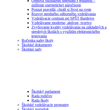
Obnova Školského internátu s jedálňou –
zníženie energetickej náročnosti
Poznaj pravidlá, chráň si život na ceste
Rozvoj stredného odborného vzdelávania
Vzdelávacie centrum pri SPŠT Bardejov
Vzdelávame moderne, aktívne, tvorivo
Zvyšovanie kvality vzdelávania na základných a
stredných školách s využitím elektronického
testovania
Ročenka našej školy
Školské dokumenty
Školské rady
Školský parlament
Rada rodičov
Rada školy
Školské vzdelávacie programy
Školský poriadok