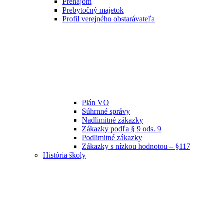
Prenájom
Prebytočný majetok
Profil verejného obstarávateľa
Plán VO
Súhrnné správy
Nadlimitné zákazky
Zákazky podľa § 9 ods. 9
Podlimitné zákazky
Zákazky s nízkou hodnotou – §117
História školy