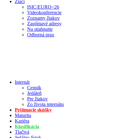
Žiaci
ISIC/EURO<26
Videokonferencie
Zoznamy žiakov
Zaujímavé adresy
Na stiahnutie
Odborná prax
Internát
Cenník
Jedáleň
Pre žiakov
Zo života internátu
Prijímacie skúšky
Maturita
Kariéra
Klasifikácia
Tlačivá
Jedálny lístok