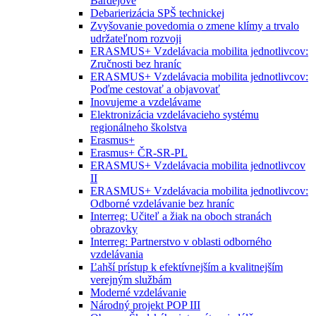
Bardejove
Debarierizácia SPŠ technickej
Zvyšovanie povedomia o zmene klímy a trvalo
udržateľnom rozvoji
ERASMUS+ Vzdelávacia mobilita jednotlivcov:
Zručnosti bez hraníc
ERASMUS+ Vzdelávacia mobilita jednotlivcov:
Poďme cestovať a objavovať
Inovujeme a vzdelávame
Elektronizácia vzdelávacieho systému
regionálneho školstva
Erasmus+
Erasmus+ ČR-SR-PL
ERASMUS+ Vzdelávacia mobilita jednotlivcov
II
ERASMUS+ Vzdelávacia mobilita jednotlivcov:
Odborné vzdelávanie bez hraníc
Interreg: Učiteľ a žiak na oboch stranách
obrazovky
Interreg: Partnerstvo v oblasti odborného
vzdelávania
Ľahší prístup k efektívnejším a kvalitnejším
verejným službám
Moderné vzdelávanie
Národný projekt POP III