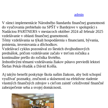
admin
V rámci implementácie Národného štandardu finančnej gramotnosti
do vyučovania prebiehalo na SPŠT v Bardejove v spolupráci s
Nadáciou PARTNERS v mesiacoch október 2024 až február 2025
vzdelávanie v oblasti finančnej gramotnosti.
Témy vzdelávania sa týkali hospodárenia s financiami, bývania,
poistenia, investovania a dôchodkov.
Vzdelávací cyklus pozostával zo šiestich dvojhodinových
prednášok, pričom vzdelávanie začalo v treťom ročníku a
kontinuálne prešlo do ročníka štvrtého.
Jednotlivými témami vzdelávania žiakov pútavo previedli lektori
Štefan Pekár-Hudák a Dávid Košša.
Aj takýto benefit poskytuje škola našim žiakom, aby boli schopní
využívať poznatky, zručnosti a skúsenosti na efektívne riadenie
vlastných finančných zdrojov s cieľom zaistiť celoživotné finančné
zabezpečenie seba a svojej domácnosti.