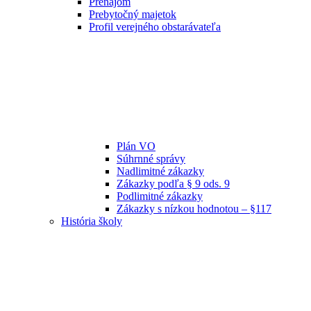
Prenájom
Prebytočný majetok
Profil verejného obstarávateľa
Plán VO
Súhrnné správy
Nadlimitné zákazky
Zákazky podľa § 9 ods. 9
Podlimitné zákazky
Zákazky s nízkou hodnotou – §117
História školy