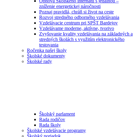
Obnova Školského internátu s jedálňou –
zníženie energetickej náročnosti
Poznaj pravidlá, chráň si život na ceste
Rozvoj stredného odborného vzdelávania
Vzdelávacie centrum pri SPŠT Bardejov
Vzdelávame moderne, aktívne, tvorivo
Zvyšovanie kvality vzdelávania na základných a
stredných školách s využitím elektronického
testovania
Ročenka našej školy
Školské dokumenty
Školské rady
Školský parlament
Rada rodičov
Rada školy
Školské vzdelávacie programy
Školský poriadok