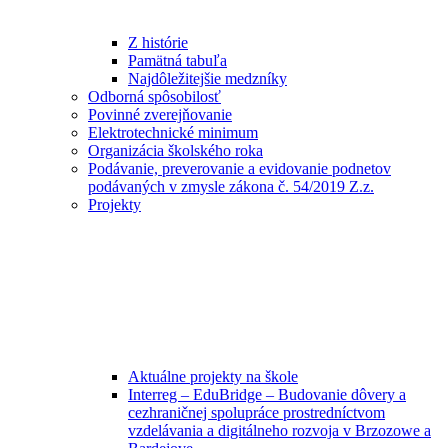
Z histórie
Pamätná tabuľa
Najdôležitejšie medzníky
Odborná spôsobilosť
Povinné zverejňovanie
Elektrotechnické minimum
Organizácia školského roka
Podávanie, preverovanie a evidovanie podnetov
podávaných v zmysle zákona č. 54/2019 Z.z.
Projekty
Aktuálne projekty na škole
Interreg – EduBridge – Budovanie dôvery a
cezhraničnej spolupráce prostredníctvom
vzdelávania a digitálneho rozvoja v Brzozowe a