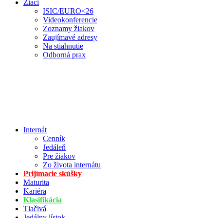
Žiaci
ISIC/EURO<26
Videokonferencie
Zoznamy žiakov
Zaujímavé adresy
Na stiahnutie
Odborná prax
Internát
Cenník
Jedáleň
Pre žiakov
Zo života internátu
Prijímacie skúšky
Maturita
Kariéra
Klasifikácia
Tlačivá
Jedálny lístok