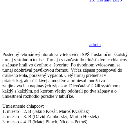
admin
Posledný februárový utorok sa v telocvični SPŠT uskutočnil školský
turnaj v stolnom tenise. Turnaja sa zúčastnilo trinásť dvojíc chlapcov
a zápasy hrali vo dvojhre aj štvorhre. Po úvodnom vylosovaní sa
turnaj odohrával pavúkovou formou. Víťaz zápasu postupoval do
ďalšieho kola, porazený vypadol. Celý turnaj prebiehal v
priateľskej, ale súťaživej atmosfére a priniesol množstvo
zaujímavých a napínavých zápasov. Dievčatá súťažili systémom
každý s každým, pri ktorom všetky odohrali po dva zápasy a o
umiestnení rozhodlo poradie v tabuľke.
Umiestnenie chlapcov:
1. miesto – 2. B (Jakub Kosár, Maroš Kvašňák)
2. miesto – 3. B (Dávid Zamborský, Martin Herstek)
3. miesto – 4. B (Matej Pituch, Nicolas Petruš)