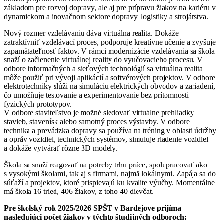
základom pre rozvoj dopravy, ale aj pre prípravu žiakov na kariéru v
dynamickom a inovačnom sektore dopravy, logistiky a strojárstva.
Nový rozmer vzdelávaniu dáva virtuálna realita. Dokáže
zatraktívniť vzdelávací proces, podporuje kreatívne učenie a zvyšuje
zapamätateľnosť faktov. V rámci modernizácie vzdelávania sa škola
snaží o začlenenie virtuálnej reality do vyučovacieho procesu. V
odbore informačných a sieťových technológií sa virtuálna realita
môže použiť pri vývoji aplikácií a softvérových projektov. V odbore
elektrotechniky slúži na simuláciu elektrických obvodov a zariadení,
čo umožňuje testovanie a experimentovanie bez prítomnosti
fyzických prototypov.
V odbore staviteľstvo je možné sledovať virtuálne prehliadky
stavieb, stavenísk alebo samotný proces výstavby. V odbore
technika a prevádzka dopravy sa používa na tréning v oblasti údržby
a opráv vozidiel, technických systémov, simuluje riadenie vozidiel
a dokáže vytvárať rôzne 3D modely.
Škola sa snaží reagovať na potreby trhu práce, spolupracovať ako
s vysokými školami, tak aj s firmami, najmä lokálnymi. Zapája sa do
súťaží a projektov, ktoré prispievajú ku kvalite výučby. Momentálne
má škola 16 tried, 406 žiakov, z toho 40 dievčat.
Pre školský rok 2025/2026 SPŠT v Bardejove prijíma
nasledujúci počet žiakov v týchto študijných odboroch: