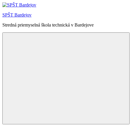
Skip
to
SPŠT Bardejov
content
Stredná priemyselná škola technická v Bardejove
Menu