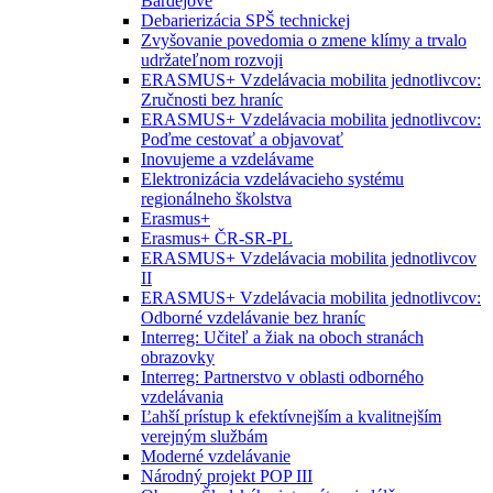
Bardejove
Debarierizácia SPŠ technickej
Zvyšovanie povedomia o zmene klímy a trvalo
udržateľnom rozvoji
ERASMUS+ Vzdelávacia mobilita jednotlivcov:
Zručnosti bez hraníc
ERASMUS+ Vzdelávacia mobilita jednotlivcov:
Poďme cestovať a objavovať
Inovujeme a vzdelávame
Elektronizácia vzdelávacieho systému
regionálneho školstva
Erasmus+
Erasmus+ ČR-SR-PL
ERASMUS+ Vzdelávacia mobilita jednotlivcov
II
ERASMUS+ Vzdelávacia mobilita jednotlivcov:
Odborné vzdelávanie bez hraníc
Interreg: Učiteľ a žiak na oboch stranách
obrazovky
Interreg: Partnerstvo v oblasti odborného
vzdelávania
Ľahší prístup k efektívnejším a kvalitnejším
verejným službám
Moderné vzdelávanie
Národný projekt POP III