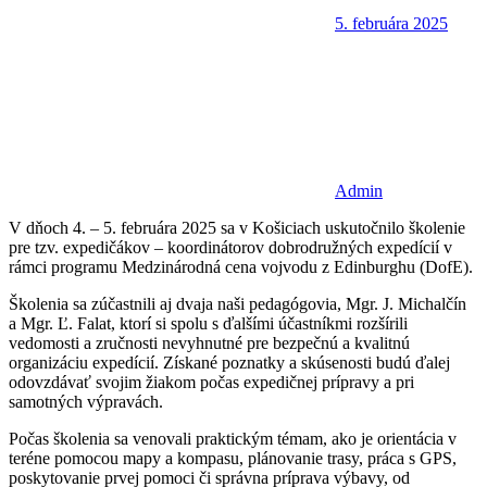
5. februára 2025
Admin
V dňoch 4. – 5. februára 2025 sa v Košiciach uskutočnilo školenie
pre tzv. expedičákov – koordinátorov dobrodružných expedícií v
rámci programu Medzinárodná cena vojvodu z Edinburghu (DofE).
Školenia sa zúčastnili aj dvaja naši pedagógovia, Mgr. J. Michalčín
a Mgr. Ľ. Falat, ktorí si spolu s ďalšími účastníkmi rozšírili
vedomosti a zručnosti nevyhnutné pre bezpečnú a kvalitnú
organizáciu expedícií. Získané poznatky a skúsenosti budú ďalej
odovzdávať svojim žiakom počas expedičnej prípravy a pri
samotných výpravách.
Počas školenia sa venovali praktickým témam, ako je orientácia v
teréne pomocou mapy a kompasu, plánovanie trasy, práca s GPS,
poskytovanie prvej pomoci či správna príprava výbavy, od