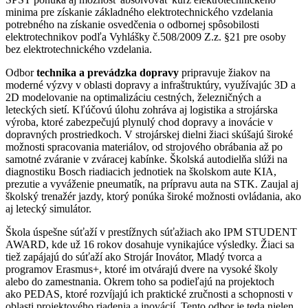
minima pre získanie základného elektrotechnického vzdelania
potrebného na získanie osvedčenia o odbornej spôsobilosti
elektrotechnikov podľa Vyhlášky č.508/2009 Z.z. §21 pre osoby
bez elektrotechnického vzdelania.
Odbor
technika a prevádzka dopravy
pripravuje žiakov na
moderné výzvy v oblasti dopravy a infraštruktúry, využívajúc 3D a
2D modelovanie na optimalizáciu cestných, železničných a
leteckých sietí. Kľúčovú úlohu zohráva aj logistika a strojárska
výroba, ktoré zabezpečujú plynulý chod dopravy a inovácie v
dopravných prostriedkoch. V strojárskej dielni žiaci skúšajú široké
možnosti spracovania materiálov, od strojového obrábania až po
samotné zváranie v zváracej kabínke. Školská autodielňa slúži na
diagnostiku Bosch riadiacich jednotiek na školskom aute KIA,
prezutie a vyváženie pneumatík, na prípravu auta na STK. Zaujal aj
školský trenažér jazdy, ktorý ponúka široké možnosti ovládania, ako
aj letecký simulátor.
Škola úspešne súťaží v prestížnych súťažiach ako IPM STUDENT
AWARD, kde už 16 rokov dosahuje vynikajúce výsledky. Žiaci sa
tiež zapájajú do súťaží ako Strojár Inovátor, Mladý tvorca a
programov Erasmus+, ktoré im otvárajú dvere na vysoké školy
alebo do zamestnania. Okrem toho sa podieľajú na projektoch
ako PEDAS, ktoré rozvíjajú ich praktické zručnosti a schopnosti v
oblasti projektového riadenia a inovácií. Tento odbor je teda nielen