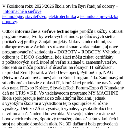
V školskom roku 2025/2026 škola otvára štyri študijné odbory –
informačné a sieťové
technológie
,
staviteľstvo
,
elektrotechnika
a
technika a prevádzka
dopravy
.
Odbor
informačné a sieťové technológie
priblížil ukážky z oblasti
programovania, tvorby webových stránok, počítačových sietí a
počítačovej grafiky. Zaujali projekty žiakov s micro:bitmi, svet
mikroprocesorov Arduino s rôznymi smart zariadeniami, aj nové
programovateľné zariadenia – DOBOTY – ROBOTY. Výhodou
odboru je CISCO akadémia, kde žiaci môžu získať certifikáty
z počítačových sietí, ktoré sú veľmi žiadané u zamestnávateľov.
Študenti sa môžu pochváliť účasťou na rôznych IT súťažiach,
napríklad Zenit (Grafik a Web Developer), PythonCup, NAG
(NetworkAcademyGames) alebo Enter Programiáda. Zaujímavými
sú odborné exkurzie z oblasti IT, ktoré žiaci pravidelne navštevujú,
ako napr. ITExpo Košice, SlovakiaTech Forum-Expo či Namakaný
deň na UPJŠ v KE. Vo vzdelávacom programe MY MACHINE
škola spolupracuje jednak so základnými školami, jednak
s vysokými školami a výsledkom tejto spolupráce sú rôzne
vynálezy. Deti zo ZŠ si vysnívajú vynález, vysokoškoláci ho
navrhnú a naši študenti ho vyrobia. Vo svojej zbierke máme už
boxovacích robotov, športový trenažér, obracač strán v knihách i
stroj na písanie domácich úloh. Na 3D tlačiarni bola predvedená