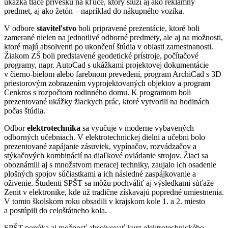
ukážka tlače prívesku na kľúče, ktorý slúži aj ako reklamný
predmet, aj ako žetón – napríklad do nákupného vozíka.
V odbore
staviteľstvo
boli pripravené prezentácie, ktoré boli
zamerané nielen na jednotlivé odborné predmety, ale aj na možnosti,
ktoré majú absolventi po ukončení štúdia v oblasti zamestnanosti.
Žiakom ZŠ boli predstavené geodetické prístroje, počítačové
programy, napr. AutoCad s ukážkami projektovej dokumentácie
v čierno-bielom alebo farebnom prevedení, program ArchiCad s 3D
priestorovým zobrazením vyprojektovaných objektov a program
Cenkros s rozpočtom rodinného domu. K programom boli
prezentované ukážky žiackych prác, ktoré vytvorili na hodinách
počas štúdia.
Odbor
elektrotechnika
sa vyučuje v moderne vybavených
odborných učebniach. V elektrotechnickej dielni a učebni bolo
prezentované zapájanie zásuviek, vypínačov, rozvádzačov a
stýkačových kombinácií na diaľkové ovládanie strojov. Žiaci sa
oboznámili aj s množstvom meracej techniky, zaujalo ich osadenie
plošných spojov súčiastkami a ich následné zaspájkovanie a
oživenie. Študenti SPŠT sa môžu pochváliť aj výsledkami súťaže
Zenit v elektronike, kde už tradične získavajú popredné umiestnenia.
V tomto školskom roku obsadili v krajskom kole 1. a 2. miesto
a postúpili do celoštátneho kola.
SPŠT ponúka aj možnosť absolvovať kurz elektrotechnického