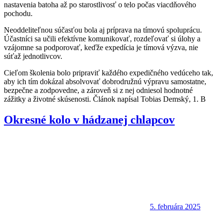
nastavenia batoha až po starostlivosť o telo počas viacdňového
pochodu.
Neoddeliteľnou súčasťou bola aj príprava na tímovú spoluprácu.
Účastníci sa učili efektívne komunikovať, rozdeľovať si úlohy a
vzájomne sa podporovať, keďže expedícia je tímová výzva, nie
súťaž jednotlivcov.
Cieľom školenia bolo pripraviť každého expedičného vedúceho tak,
aby ich tím dokázal absolvovať dobrodružnú výpravu samostatne,
bezpečne a zodpovedne, a zároveň si z nej odniesol hodnotné
zážitky a životné skúsenosti. Článok napísal Tobias Demský, 1. B
Okresné kolo v hádzanej chlapcov
5. februára 2025