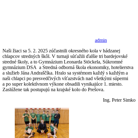
admin
Naši žiaci sa 5. 2. 2025 zúčastnili okresného kola v hádzanej
chlapcov stredných škôl. V turnaji súťažili ďalšie tri bardejovské
stredné školy, a to Gymnázium Leonarda Stöckela, Súkromné
gymnázium DSA a Stredná odborná škola ekonomiky, hotelierstva
a služieb Jána Andraščíka. Hralo sa systémom každý s každým a
naši chlapci po presvedčivých víťazstvách nad všetkými súpermi
a po super kolektívnom výkone obsadili vynikajúce 1. miesto.
Zaslúžene tak postupujú na krajské kolo do Prešova.
Ing. Peter Simko