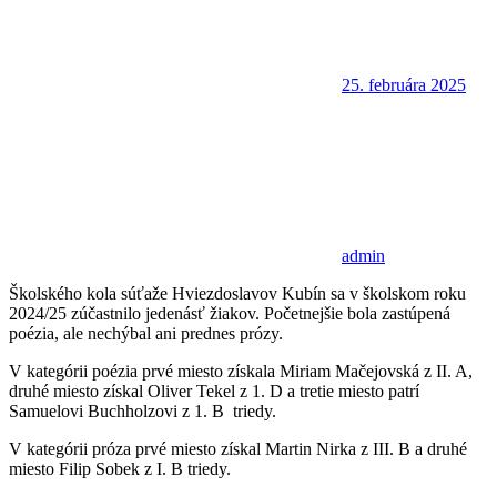
25. februára 2025
admin
Školského kola súťaže Hviezdoslavov Kubín sa v školskom roku
2024/25 zúčastnilo jedenásť žiakov. Početnejšie bola zastúpená
poézia, ale nechýbal ani prednes prózy.
V kategórii poézia prvé miesto získala Miriam Mačejovská z II. A,
druhé miesto získal Oliver Tekel z 1. D a tretie miesto patrí
Samuelovi Buchholzovi z 1. B triedy.
V kategórii próza prvé miesto získal Martin Nirka z III. B a druhé
miesto Filip Sobek z I. B triedy.