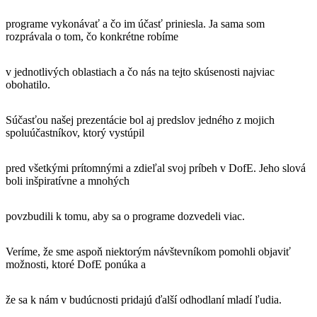
programe vykonávať a čo im účasť priniesla. Ja sama som
rozprávala o tom, čo konkrétne robíme
v jednotlivých oblastiach a čo nás na tejto skúsenosti najviac
obohatilo.
Súčasťou našej prezentácie bol aj predslov jedného z mojich
spoluúčastníkov, ktorý vystúpil
pred všetkými prítomnými a zdieľal svoj príbeh v DofE. Jeho slová
boli inšpiratívne a mnohých
povzbudili k tomu, aby sa o programe dozvedeli viac.
Veríme, že sme aspoň niektorým návštevníkom pomohli objaviť
možnosti, ktoré DofE ponúka a
že sa k nám v budúcnosti pridajú ďalší odhodlaní mladí ľudia.