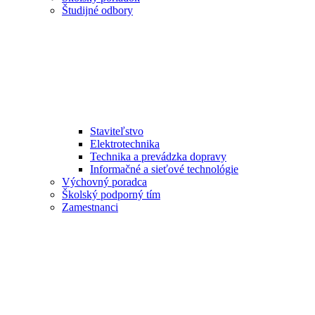
Študijné odbory
Staviteľstvo
Elektrotechnika
Technika a prevádzka dopravy
Informačné a sieťové technológie
Výchovný poradca
Školský podporný tím
Zamestnanci