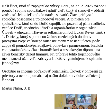
Naši žiaci, ktorí sú zapojení do výzvy DofE, sa 27. 2. 2025 rozhodli
pomôcť svojmu spolužiakovi splniť cieľ, ktorý si stanovil v oblasti
zručnosť. Jeho cieľom bolo naučiť sa variť. Žiaci prichystali
spoločné posedenie a trojchodovú večeru. A to nielen pre
spolužiakov, ktorí sa do DofE zapojili, ale pozvali aj pána riaditeľa,
vedúce DofE, triedneho učiteľa a organizátorku z organizácie
Človek v ohrození. Hlavným šéfkuchárom bol Lukáš Révay, žiak z
1. D triedy, ktorý s pomocou žiakov rozdelených do tímov
prichystal svoje veľkolepé talianske menu z nasledujúcich jedál:
zuppa di pomodoro/paradajková polievka s parmezánom, braciola
con patatine/krkovička s hranolčekmi a cesnakovým dipom a na
záver benátsky dezert tiramisu. Pri príprave tohto trojchodového
menu sme si užili veľa zábavy a Lukášovi gratulujeme k splneniu
jeho výzvy.
Osobitne sa chceme poďakovať organizácii Človek v ohrození za
priestory a ochotu pomáhať aj našim dofákom v dobrovoľníckej
činnosti.
Martin Nirka, 3. B