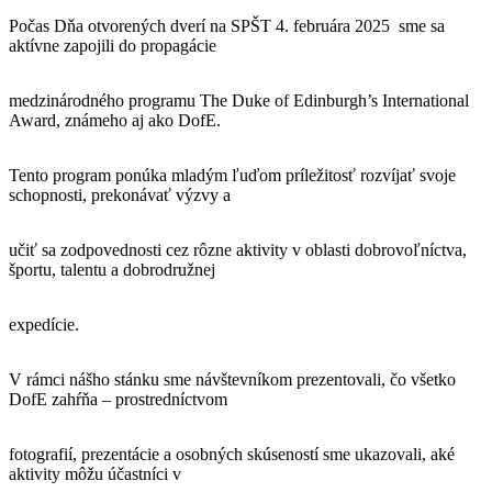
Počas Dňa otvorených dverí na SPŠT 4. februára 2025 sme sa
aktívne zapojili do propagácie
medzinárodného programu The Duke of Edinburgh’s International
Award, známeho aj ako DofE.
Tento program ponúka mladým ľuďom príležitosť rozvíjať svoje
schopnosti, prekonávať výzvy a
učiť sa zodpovednosti cez rôzne aktivity v oblasti dobrovoľníctva,
športu, talentu a dobrodružnej
expedície.
V rámci nášho stánku sme návštevníkom prezentovali, čo všetko
DofE zahŕňa – prostredníctvom
fotografií, prezentácie a osobných skúseností sme ukazovali, aké
aktivity môžu účastníci v