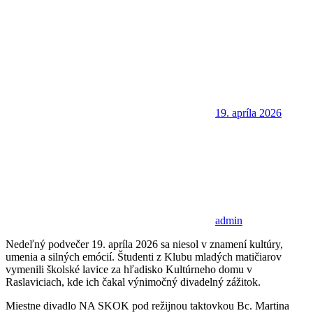
19. apríla 2026
admin
Nedeľný podvečer 19. apríla 2026 sa niesol v znamení kultúry,
umenia a silných emócií. Študenti z Klubu mladých matičiarov
vymenili školské lavice za hľadisko Kultúrneho domu v
Raslaviciach, kde ich čakal výnimočný divadelný zážitok.
Miestne divadlo NA SKOK pod režijnou taktovkou Bc. Martina