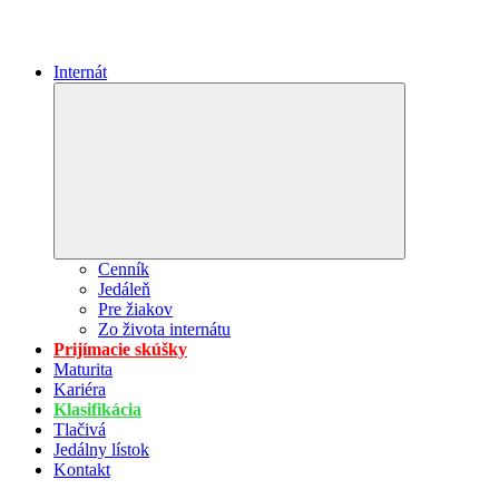
Internát
Expand
child
menu
Cenník
Jedáleň
Pre žiakov
Zo života internátu
Prijímacie skúšky
Maturita
Kariéra
Klasifikácia
Tlačivá
Jedálny lístok
Kontakt