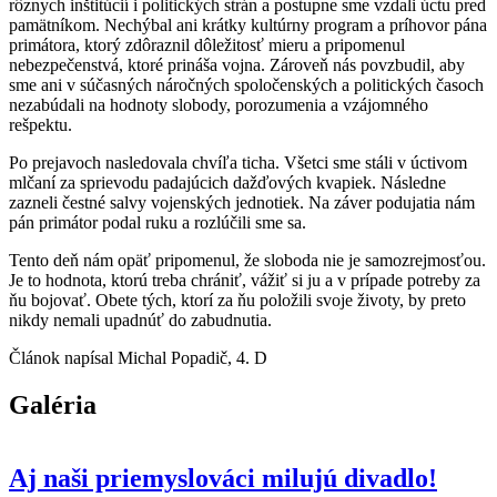
rôznych inštitúcií i politických strán a postupne sme vzdali úctu pred
pamätníkom. Nechýbal ani krátky kultúrny program a príhovor pána
primátora, ktorý zdôraznil dôležitosť mieru a pripomenul
nebezpečenstvá, ktoré prináša vojna. Zároveň nás povzbudil, aby
sme ani v súčasných náročných spoločenských a politických časoch
nezabúdali na hodnoty slobody, porozumenia a vzájomného
rešpektu.
Po prejavoch nasledovala chvíľa ticha. Všetci sme stáli v úctivom
mlčaní za sprievodu padajúcich dažďových kvapiek. Následne
zazneli čestné salvy vojenských jednotiek. Na záver podujatia nám
pán primátor podal ruku a rozlúčili sme sa.
Tento deň nám opäť pripomenul, že sloboda nie je samozrejmosťou.
Je to hodnota, ktorú treba chrániť, vážiť si ju a v prípade potreby za
ňu bojovať. Obete tých, ktorí za ňu položili svoje životy, by preto
nikdy nemali upadnúť do zabudnutia.
Článok napísal Michal Popadič, 4. D
Galéria
Aj naši priemyslováci milujú divadlo!