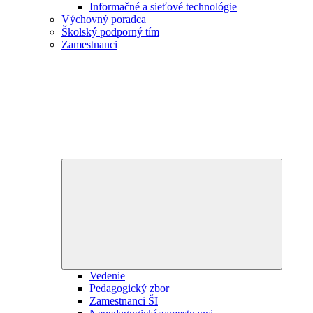
Informačné a sieťové technológie
Výchovný poradca
Školský podporný tím
Zamestnanci
Expand
child
menu
Vedenie
Pedagogický zbor
Zamestnanci ŠI