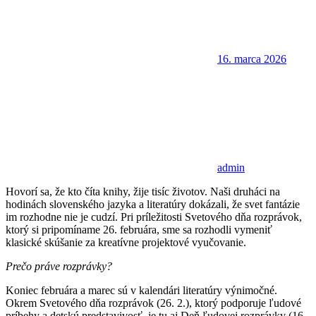
16. marca 2026
admin
Hovorí sa, že kto číta knihy, žije tisíc životov. Naši druháci na
hodinách slovenského jazyka a literatúry dokázali, že svet fantázie
im rozhodne nie je cudzí. Pri príležitosti Svetového dňa rozprávok,
ktorý si pripomíname 26. februára, sme sa rozhodli vymeniť
klasické skúšanie za kreatívne projektové vyučovanie.
Prečo práve rozprávky?
Koniec februára a marec sú v kalendári literatúry výnimočné.
Okrem Svetového dňa rozprávok (26. 2.), ktorý podporuje ľudové
príbehy a detskú predstavivosť, je tu aj Deň ľudovej rozprávky (16.