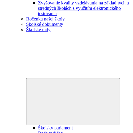
Zvyšovanie kvality vzdelávania na základných a
stredných školách s využitím elektronického
testovania
Ročenka našej školy
Školské dokumenty
Školské rady
Expand
child
menu
Školský parlament