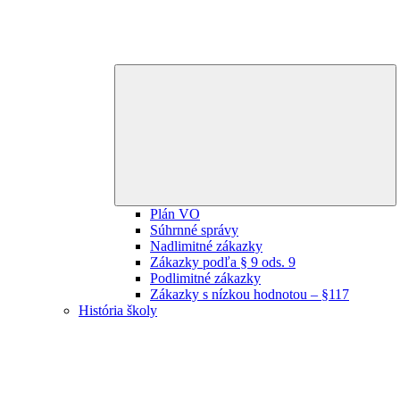
E
ch
m
Plán VO
Súhrnné správy
Nadlimitné zákazky
Zákazky podľa § 9 ods. 9
Podlimitné zákazky
Zákazky s nízkou hodnotou – §117
História školy