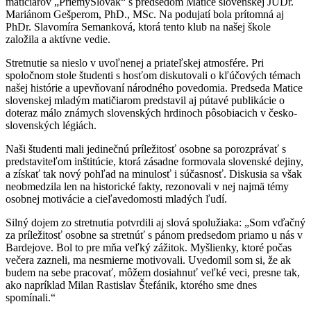
matičiarov „PriemySlovák“ s predsedom Matice slovenskej JUDr.
Mariánom Gešperom, PhD., MSc. Na podujatí bola prítomná aj
PhDr. Slavomíra Semanková, ktorá tento klub na našej škole
založila a aktívne vedie.
Stretnutie sa nieslo v uvoľnenej a priateľskej atmosfére. Pri
spoločnom stole študenti s hosťom diskutovali o kľúčových témach
našej histórie a upevňovaní národného povedomia. Predseda Matice
slovenskej mladým matičiarom predstavil aj pútavé publikácie o
doteraz málo známych slovenských hrdinoch pôsobiacich v česko-
slovenských légiách.
Naši študenti mali jedinečnú príležitosť osobne sa porozprávať s
predstaviteľom inštitúcie, ktorá zásadne formovala slovenské dejiny,
a získať tak nový pohľad na minulosť i súčasnosť. Diskusia sa však
neobmedzila len na historické fakty, rezonovali v nej najmä témy
osobnej motivácie a cieľavedomosti mladých ľudí.
Silný dojem zo stretnutia potvrdili aj slová spolužiaka: „Som vďačný
za príležitosť osobne sa stretnúť s pánom predsedom priamo u nás v
Bardejove. Bol to pre mňa veľký zážitok. Myšlienky, ktoré počas
večera zazneli, ma nesmierne motivovali. Uvedomil som si, že ak
budem na sebe pracovať, môžem dosiahnuť veľké veci, presne tak,
ako napríklad Milan Rastislav Štefánik, ktorého sme dnes
spomínali.“