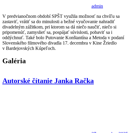
admin
V predvianočnom období SPŠT využila možnosť na chvíľu sa
zastaviť, vrátiť sa do minulosti a bežné vyučovanie nahradiť
divadelným zážitkom, pri ktorom sa dá niečo naučiť, niečo si
pripomenúť, zamyslieť sa, pospájať súvislosti, pobaviť sa i
oddýchnuť. Také bolo Putovanie Konštantína a Metoda v podaní
Slovenského filmového divadla 17. decembra v Kine Žriedlo
v Bardejovských Kúpeľoch.
Galéria
Autorské čítanie Janka Račka