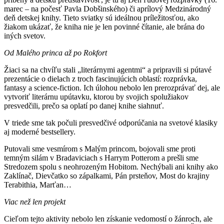
marec – na počesť Pavla Dobšinského) či aprílový Medzinárodný
deň detskej knihy. Tieto sviatky sú ideálnou príležitosťou, ako
žiakom ukázať, že kniha nie je len povinné čítanie, ale brána do
iných svetov.
Od Malého princa až po Rokfort
Žiaci sa na chvíľu stali „literárnymi agentmi“ a pripravili si pútavé
prezentácie o dielach z troch fascinujúcich oblastí: rozprávka,
fantasy a science-fiction. Ich úlohou nebolo len prerozprávať dej, ale
vytvoriť literárnu upútavku, ktorou by svojich spolužiakov
presvedčili, prečo sa oplatí po danej knihe siahnuť.
V triede sme tak počuli presvedčivé odporúčania na svetové klasiky
aj moderné bestsellery.
Putovali sme vesmírom s Malým princom, bojovali sme proti
temným silám v Bradaviciach s Harrym Potterom a prešli sme
Stredozem spolu s neohrozeným Hobitom. Nechýbali ani knihy ako
Zaklínač, Dievčatko so zápalkami, Pán prsteňov, Most do krajiny
Terabithia, Marťan…
Viac než len projekt
Cieľom tejto aktivity nebolo len získanie vedomostí o žánroch, ale