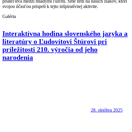
priateľstvá medzi mladými ľuďmi. Sme hrdí na našich žiakov, ktorí
svojou účasťou prispeli k tejto inšpiratívnej aktivite.
Galéria
Interaktívna hodina slovenského jazyka a
literatúry o Ľudovítovi Štúrovi pri
príležitosti 210. výročia od jeho
narodenia
28. októbra 2025