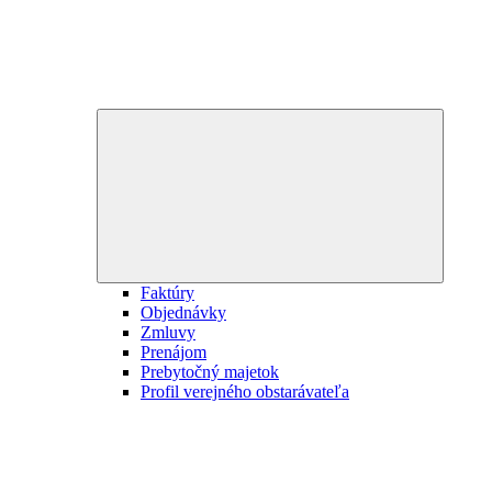
Expand
child
menu
Faktúry
Objednávky
Zmluvy
Prenájom
Prebytočný majetok
Profil verejného obstarávateľa