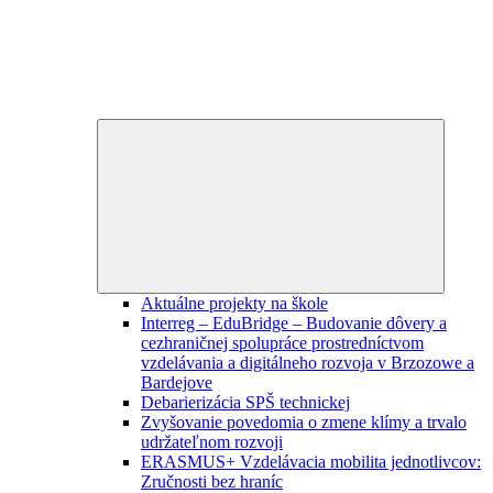
Expand
child
menu
Aktuálne projekty na škole
Interreg – EduBridge – Budovanie dôvery a
cezhraničnej spolupráce prostredníctvom
vzdelávania a digitálneho rozvoja v Brzozowe a
Bardejove
Debarierizácia SPŠ technickej
Zvyšovanie povedomia o zmene klímy a trvalo
udržateľnom rozvoji
ERASMUS+ Vzdelávacia mobilita jednotlivcov:
Zručnosti bez hraníc