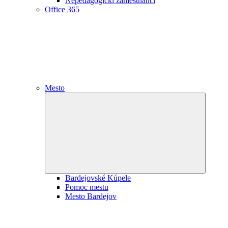
Nepedagogickí zamestnanci
Office 365
Mesto
Expand
child
menu
Bardejovské Kúpele
Pomoc mestu
Mesto Bardejov