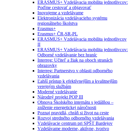
ERASMUS+ Vzdelávacia mobilita jednotlivcov:
Poďme cestovať a objavovať
Inovujeme a vzdelávame
Elektronizácia vzdelávacieho systému
regionálneho školstva
Erasmus+
Erasmus+ ČR-SR-PL
ERASMUS+ Vzdelávacia mobilita jednotlivcov
II
ERASMUS+ Vzdelávacia mobilita jednotlivcov:
Odborné vzdelávanie bez hraníc
Interreg: Učiteľ a žiak na oboch stranách
obrazovky
Interreg: Partnerstvo v oblasti odborného
vzdelávania
Ľahší prístup k efektívnejším a kvalitnejším
verejným službám
Moderné vzdelávanie
Národný projekt POP III
Obnova Školského internátu s jedálňou –
zníženie energetickej náročnosti
Poznaj pravidlá, chráň si život na ceste
Rozvoj stredného odborného vzdelávania
Vzdelávacie centrum pri SPŠT Bardejov
Vzdelávame moderne, aktívne, tvorivo