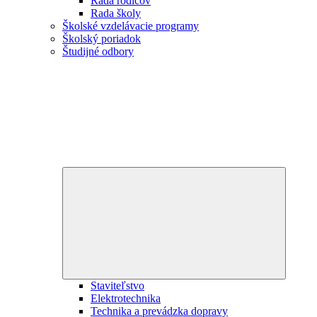
Rada rodičov
Rada školy
Školské vzdelávacie programy
Školský poriadok
Študijné odbory
Expand
child
menu
Staviteľstvo
Elektrotechnika
Technika a prevádzka dopravy