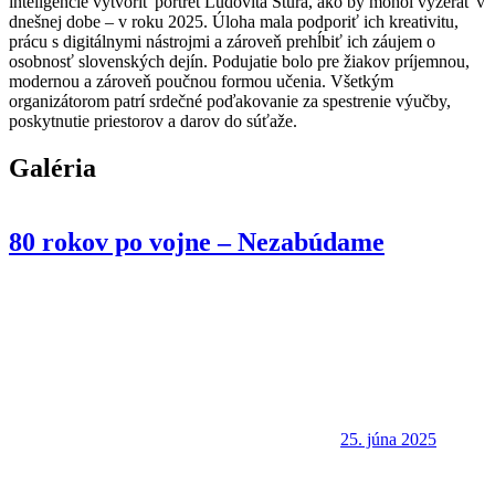
inteligencie vytvoriť portrét Ľudovíta Štúra, ako by mohol vyzerať v
dnešnej dobe – v roku 2025. Úloha mala podporiť ich kreativitu,
prácu s digitálnymi nástrojmi a zároveň prehĺbiť ich záujem o
osobnosť slovenských dejín. Podujatie bolo pre žiakov príjemnou,
modernou a zároveň poučnou formou učenia. Všetkým
organizátorom patrí srdečné poďakovanie za spestrenie výučby,
poskytnutie priestorov a darov do súťaže.
Galéria
80 rokov po vojne – Nezabúdame
25. júna 2025