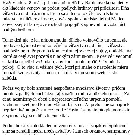
Každý rok sa 8. mája pri pamätníku SNP v Bardejove koná pietny
akt kladenia vencov na počesť padlých hrdinov pri príležitosti Dňa
víťazstva nad fašizmom. Preto sa aj tento rok členovia Klubu
mladých matičiarov Priemyslovák spolu s predstaviteľmi Matice
slovenskej v Bardejove rozhodli pripojiť k sprievodu a vzdať úctu
padlým hrdinom.
Tento deň nie je len pripomenutím dlhého vojnového utrpenia, ale
predovšetkým oslavou konečného víťazstva nad ním – víťazstva
nad fašizmom. Pripomína koniec druhej svetovej vojny, obdobia, na
ktoré sa celý svet pozerá s hlbokým zármutkom. Je desivé uvedomiť
si, koľko obetí si vyžiadalo, aby ľudia mohli opäť žiť v mieri a
pokoji. O to viac si vážime tých, ktorí pri snahe o nastolenie mieru
položili svoje životy – niečo, na čo sa v dnešnom svete často
zabúda.
Počas vojny bolo zmarené nespočetné množstvo životov, pričom
mnohí z padlých pochádzali aj z našich rodín a blízkeho okolia. Za
cenu nesmiernych obetí a nepredstaviteľného utrpenia pomohli
zachrániť svet pred krutou vládou fašizmu. Aj preto sme sa napriek
nepriaznivému počasiu rozhodli zúčastniť sa na tomto pietnom akte
a symbolicky si uctiť ich pamiatku.
Podujatie sa začalo kladením vencov za účasti vojakov. Spoločne
sme sa zaradili medzi predstaviteľov štátnych orgánov, samosprávy,