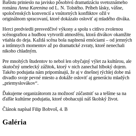
Bašistu prinieslo na javisko pôsobivú dramatizáciu svetoznámeho
románu
Anna Karenina
od L. N. Tolstého. Príbeh lásky, vášne,
spoločenských konvencií a vnútorných konfliktov ožil v
originálnom spracovaní, ktoré dokázalo osloviť aj mladého diváka.
Herci predviedli presvedčivé výkony a spolu s citlivo zvolenou
scénografiou a hudbou vytvorili atmosféru, ktorá divákov okamžite
vtiahla do deja. Každá scéna bola naplnená emóciami – od jemných
a intímnych momentov až po dramatické zvraty, ktoré nenechali
nikoho chladným.
Pre mnohých študentov to nebol len obyčajný výlet za kultúrou, ale
skutočný umelecký zážitok, ktorý v nich zanechal hlboký dojem.
Takéto podujatia nám pripomínajú, že aj v dnešnej rýchlej dobe má
divadlo svoje pevné miesto a dokáže osloviť aj generáciu mladých
„priemyslovákov“.
Ďakujeme organizátorom za možnosť zúčastniť sa a tešíme sa na
ďalšie kultúrne podujatia, ktoré obohacujú náš školský život.
Článok napísal Filip Bobvoš, 4. B
Galéria