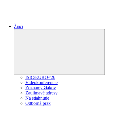
Žiaci
Expand
child
menu
ISIC/EURO<26
Videokonferencie
Zoznamy žiakov
Zaujímavé adresy
Na stiahnutie
Odborná prax