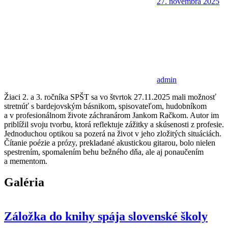
27. novembra 2025
admin
Žiaci 2. a 3. ročníka SPŠT sa vo štvrtok 27.11.2025 mali možnosť
stretnúť s bardejovským básnikom, spisovateľom, hudobníkom
a v profesionálnom živote záchranárom Jankom Račkom. Autor im
priblížil svoju tvorbu, ktorá reflektuje zážitky a skúsenosti z profesie.
Jednoduchou optikou sa pozerá na život v jeho zložitých situáciách.
Čítanie poézie a prózy, prekladané akustickou gitarou, bolo nielen
spestrením, spomalením behu bežného dňa, ale aj ponaučením
a mementom.
Galéria
Záložka do knihy spája slovenské školy