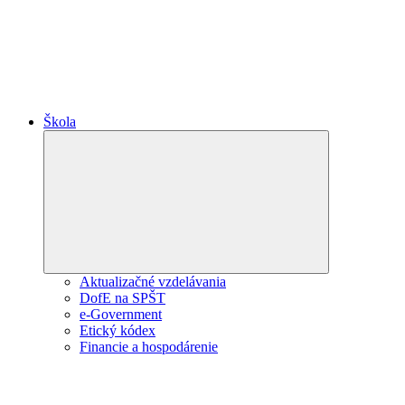
Škola
Expand
child
menu
Aktualizačné vzdelávania
DofE na SPŠT
e-Government
Etický kódex
Financie a hospodárenie