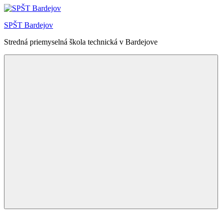
Skip
to
SPŠT Bardejov
content
Stredná priemyselná škola technická v Bardejove
Menu