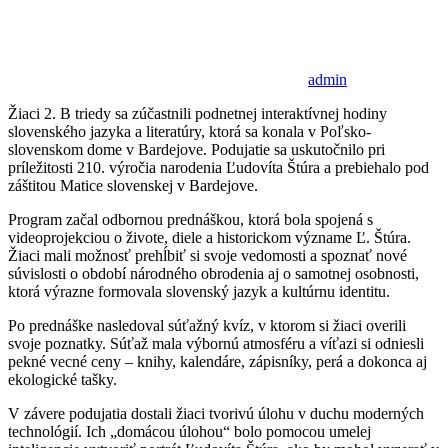
admin
Žiaci 2. B triedy sa zúčastnili podnetnej interaktívnej hodiny
slovenského jazyka a literatúry, ktorá sa konala v Poľsko-
slovenskom dome v Bardejove. Podujatie sa uskutočnilo pri
príležitosti 210. výročia narodenia Ľudovíta Štúra a prebiehalo pod
záštitou Matice slovenskej v Bardejove.
Program začal odbornou prednáškou, ktorá bola spojená s
videoprojekciou o živote, diele a historickom význame Ľ. Štúra.
Žiaci mali možnosť prehĺbiť si svoje vedomosti a spoznať nové
súvislosti o období národného obrodenia aj o samotnej osobnosti,
ktorá výrazne formovala slovenský jazyk a kultúrnu identitu.
Po prednáške nasledoval súťažný kvíz, v ktorom si žiaci overili
svoje poznatky. Súťaž mala výbornú atmosféru a víťazi si odniesli
pekné vecné ceny – knihy, kalendáre, zápisníky, perá a dokonca aj
ekologické tašky.
V závere podujatia dostali žiaci tvorivú úlohu v duchu moderných
technológií. Ich „domácou úlohou“ bolo pomocou umelej