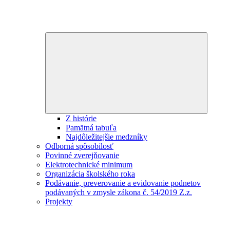
Expand
child
menu
Z histórie
Pamätná tabuľa
Najdôležitejšie medzníky
Odborná spôsobilosť
Povinné zverejňovanie
Elektrotechnické minimum
Organizácia školského roka
Podávanie, preverovanie a evidovanie podnetov
podávaných v zmysle zákona č. 54/2019 Z.z.
Projekty