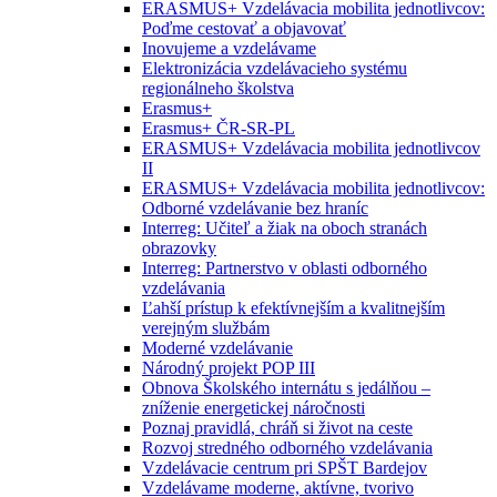
ERASMUS+ Vzdelávacia mobilita jednotlivcov:
Poďme cestovať a objavovať
Inovujeme a vzdelávame
Elektronizácia vzdelávacieho systému
regionálneho školstva
Erasmus+
Erasmus+ ČR-SR-PL
ERASMUS+ Vzdelávacia mobilita jednotlivcov
II
ERASMUS+ Vzdelávacia mobilita jednotlivcov:
Odborné vzdelávanie bez hraníc
Interreg: Učiteľ a žiak na oboch stranách
obrazovky
Interreg: Partnerstvo v oblasti odborného
vzdelávania
Ľahší prístup k efektívnejším a kvalitnejším
verejným službám
Moderné vzdelávanie
Národný projekt POP III
Obnova Školského internátu s jedálňou –
zníženie energetickej náročnosti
Poznaj pravidlá, chráň si život na ceste
Rozvoj stredného odborného vzdelávania
Vzdelávacie centrum pri SPŠT Bardejov
Vzdelávame moderne, aktívne, tvorivo