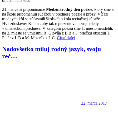
oficiálni čitatelia.
21. marca si pripomíname
Medzinárodný deň poézie
, ktorý sme si
na škole pripomenuli súťažou v prednese poézie a prózy. Víťazi
triednych kôl sa zúčastnili školského kola recitačnej súťaže
Hviezdoslavov Kubín , aby tak reprezentovali svoje triedy
v umeleckom prednese. V kategórii poézia sme 1. miesto neudelili,
na 2. mieste sa umiestnil R. Glovňa z II.B a 3. priečku obsadili T.
Pillár z I. B a M. Mizerák z I. C.
Čitať ďalej
Nadovšetko miluj rodný jazyk, svoju
reč…
22. marca 2017