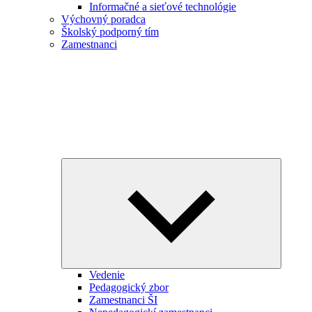
Informačné a sieťové technológie
Výchovný poradca
Školský podporný tím
Zamestnanci
Expand
child
menu
Vedenie
Pedagogický zbor
Zamestnanci ŠI