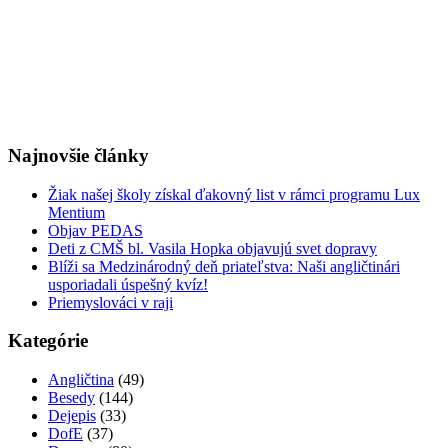
Najnovšie články
Žiak našej školy získal ďakovný list v rámci programu Lux
Mentium
Objav PEDAS
Deti z CMŠ bl. Vasila Hopka objavujú svet dopravy
Blíži sa Medzinárodný deň priateľstva: Naši angličtinári
usporiadali úspešný kvíz!
Priemyslováci v raji
Kategórie
Angličtina
(49)
Besedy
(144)
Dejepis
(33)
DofE
(37)