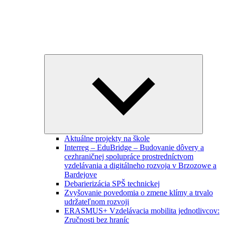
Expand
child
menu
Aktuálne projekty na škole
Interreg – EduBridge – Budovanie dôvery a
cezhraničnej spolupráce prostredníctvom
vzdelávania a digitálneho rozvoja v Brzozowe a
Bardejove
Debarierizácia SPŠ technickej
Zvyšovanie povedomia o zmene klímy a trvalo
udržateľnom rozvoji
ERASMUS+ Vzdelávacia mobilita jednotlivcov:
Zručnosti bez hraníc