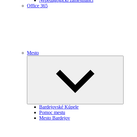
Nepedagogickí zamestnanci
Office 365
Mesto
Expand
child
menu
Bardejovské Kúpele
Pomoc mestu
Mesto Bardejov