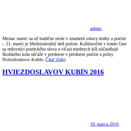
admin
Mesiac marec sa už tradične nesie v znamení oslavy knihy a poézie
– 21. marec je Medzinárodný deň poézie. Každoročne v tomto čase
sa milovníci poetického slova a víťazi triednych kôl zúčastňujú
školského kola súťaže v prednese v prednese poézie a prózy
Hviezdoslavov Kubín.
Čitať ďalej
HVIEZDOSLAVOV KUBÍN 2016
18. marca 2016