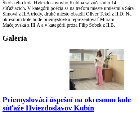
Školského kola Hviezdoslavovho Kubína sa zúčastnilo 14
súťažiacich. V kategórii poézia sa na treťom mieste umiestnila Sára
Simová z II.A triedy, druhé miesto obsadil Oliver Tekel z II.D. Na
okresnom kole bude priemyslovku reprezentovať Miriam
Mačejovská z III.A a v kategórii próza Filip Sobek z II.B.
Galéria
Priemyslováci úspešní na okresnom kole
súťaže Hviezdoslavov Kubín