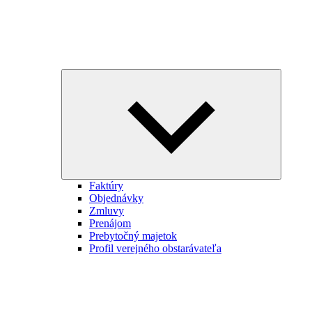
Expand
child
menu
Faktúry
Objednávky
Zmluvy
Prenájom
Prebytočný majetok
Profil verejného obstarávateľa