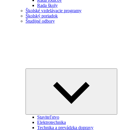
Rada rodičov
Rada školy
Školské vzdelávacie programy
Školský poriadok
Študijné odbory
Expand
child
menu
Staviteľstvo
Elektrotechnika
Technika a prevádzka dopravy