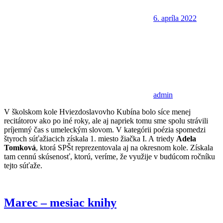
6. apríla 2022
admin
V školskom kole Hviezdoslavovho Kubína bolo síce menej
recitátorov ako po iné roky, ale aj napriek tomu sme spolu strávili
príjemný čas s umeleckým slovom. V kategórii poézia spomedzi
štyroch súťažiacich získala 1. miesto žiačka I. A triedy
Adela
Tomková
, ktorá SPŠt reprezentovala aj na okresnom kole. Získala
tam cennú skúsenosť, ktorú, veríme, že využije v budúcom ročníku
tejto súťaže.
Marec – mesiac knihy