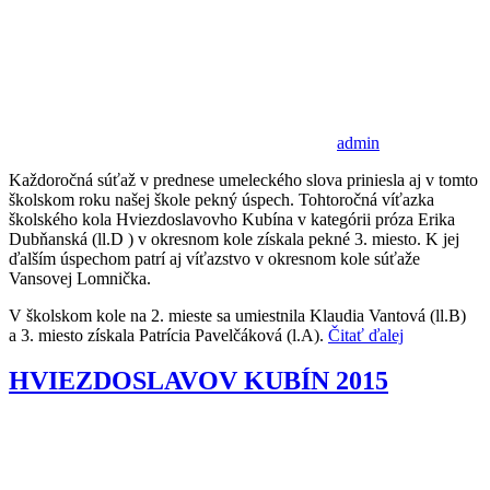
admin
Každoročná súťaž v prednese umeleckého slova priniesla aj v tomto
školskom roku našej škole pekný úspech. Tohtoročná víťazka
školského kola Hviezdoslavovho Kubína v kategórii próza Erika
Dubňanská (ll.D ) v okresnom kole získala pekné 3. miesto. K jej
ďalším úspechom patrí aj víťazstvo v okresnom kole súťaže
Vansovej Lomnička.
V školskom kole na 2. mieste sa umiestnila Klaudia Vantová (ll.B)
a 3. miesto získala Patrícia Pavelčáková (l.A).
Čitať ďalej
HVIEZDOSLAVOV KUBÍN 2015