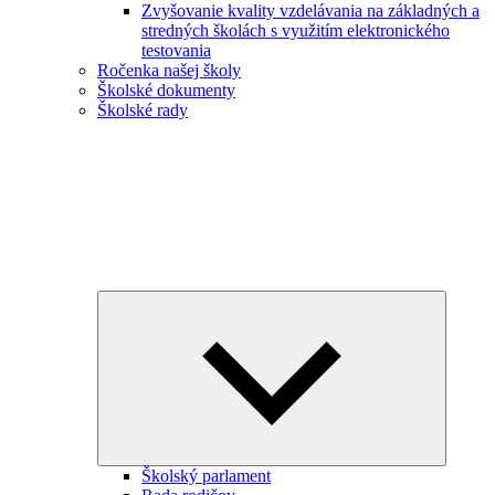
Zvyšovanie kvality vzdelávania na základných a
stredných školách s využitím elektronického
testovania
Ročenka našej školy
Školské dokumenty
Školské rady
Expand
child
menu
Školský parlament