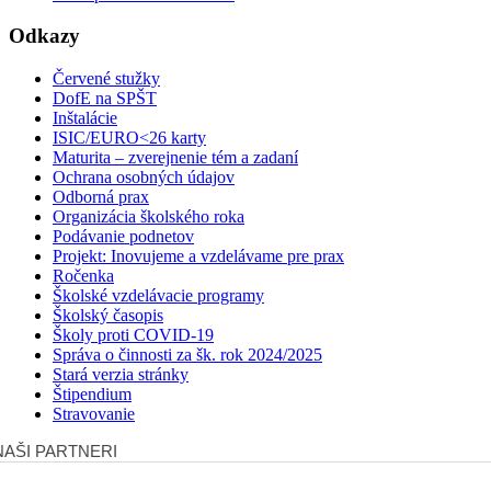
Odkazy
Červené stužky
DofE na SPŠT
Inštalácie
ISIC/EURO<26 karty
Maturita – zverejnenie tém a zadaní
Ochrana osobných údajov
Odborná prax
Organizácia školského roka
Podávanie podnetov
Projekt: Inovujeme a vzdelávame pre prax
Ročenka
Školské vzdelávacie programy
Školský časopis
Školy proti COVID-19
Správa o činnosti za šk. rok 2024/2025
Stará verzia stránky
Štipendium
Stravovanie