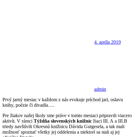
4. apríla 2019
admin
Prvý jarný mesiac v každom z nás evokuje príchod jari, oslavu
knihy, poézie či divadla….
Pre žiakov našej školy sme práve v tomto mesiaci pripravili viacero
aktivít. V rámci
Týždňa slovenských knižníc
žiaci III. A a III.B
triedy navštívili Okresnú knižnicu Dávida Gutgesela, a tak mali
možnosť spoznať všetky jej oddelenia a niektorí sa stali aj jej