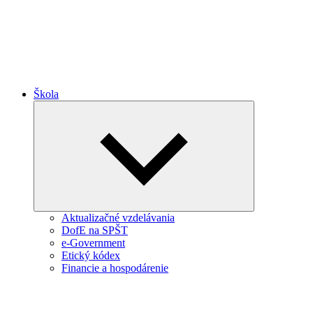
Škola
Expand
child
menu
Aktualizačné vzdelávania
DofE na SPŠT
e-Government
Etický kódex
Financie a hospodárenie