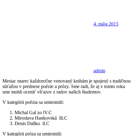
4. mája 2015
admin
Mesiac marec každoročne venovaný knihám je spojený s tradičnou
súťažou v prednese poézie a prózy. Sme radi, že aj v tomto roku
sme mohli oceniť víťazov z radov našich študentov.
V kategórii poézia sa umiestnili:
Michal Gal zo lV.C
Miroslava Hankovská lll.C
Denis Daňko ll.C
V kategórii próza sa umiestnili: