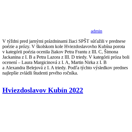
admin
V týždni pred jarnými prázdninami žiaci SPŠT súťažili v prednese
poézie a prózy. V školskom kole Hviezdoslavovho Kubína porota
v kategórii poézia ocenila žiakov Petra Frantu z III. C, Šimona
Jackanina z I. B a Petra Lazora z III. D triedy. V kategórii próza boli
ocenení – Laura Margicinová z I. A, Martin Nirka z I. B
a Alexandra Belejová z I. A triedy. Podľa týchto výsledkov prednes
najlepšie zvládli študenti prvého ročníka.
Hviezdoslavov Kubín 2022