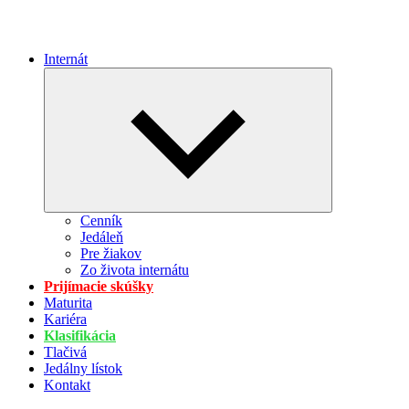
Internát
Expand
child
menu
Cenník
Jedáleň
Pre žiakov
Zo života internátu
Prijímacie skúšky
Maturita
Kariéra
Klasifikácia
Tlačivá
Jedálny lístok
Kontakt