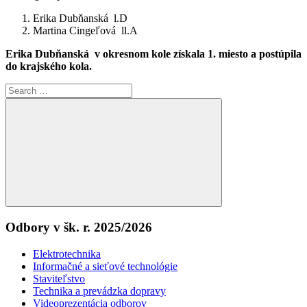
Erika Dubňanská l.D
Martina Cingeľová ll.A
Erika Dubňanská v okresnom kole získala 1. miesto a postúpila
do krajského kola.
Search
for:
Search
Odbory v šk. r. 2025/2026
Elektrotechnika
Informačné a sieťové technológie
Staviteľstvo
Technika a prevádzka dopravy
Videoprezentácia odborov