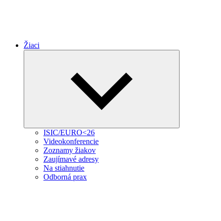
Žiaci
Expand
child
menu
ISIC/EURO<26
Videokonferencie
Zoznamy žiakov
Zaujímavé adresy
Na stiahnutie
Odborná prax