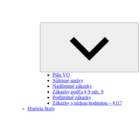
E
ch
m
Plán VO
Súhrnné správy
Nadlimitné zákazky
Zákazky podľa § 9 ods. 9
Podlimitné zákazky
Zákazky s nízkou hodnotou – §117
História školy