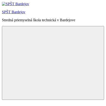
Skip
to
SPŠT Bardejov
content
Stredná priemyselná škola technická v Bardejove
Menu