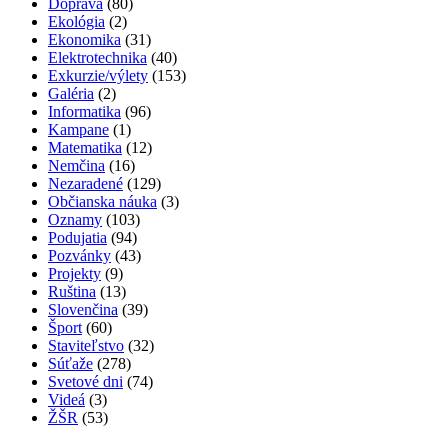
Doprava
(80)
Ekológia
(2)
Ekonomika
(31)
Elektrotechnika
(40)
Exkurzie/výlety
(153)
Galéria
(2)
Informatika
(96)
Kampane
(1)
Matematika
(12)
Nemčina
(16)
Nezaradené
(129)
Občianska náuka
(3)
Oznamy
(103)
Podujatia
(94)
Pozvánky
(43)
Projekty
(9)
Ruština
(13)
Slovenčina
(39)
Šport
(60)
Staviteľstvo
(32)
Súťaže
(278)
Svetové dni
(74)
Videá
(3)
ŽŠR
(53)