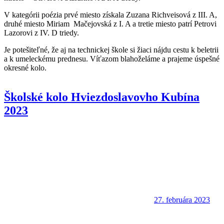
V kategórii poézia prvé miesto získala Zuzana Richveisová z III. A,
druhé miesto Miriam Mačejovská z I. A a tretie miesto patrí Petrovi
Lazorovi z IV. D triedy.
Je potešiteľné, že aj na technickej škole si žiaci nájdu cestu k beletrii
a k umeleckému prednesu. Víťazom blahoželáme a prajeme úspešné
okresné kolo.
Školské kolo Hviezdoslavovho Kubína
2023
27. februára 2023