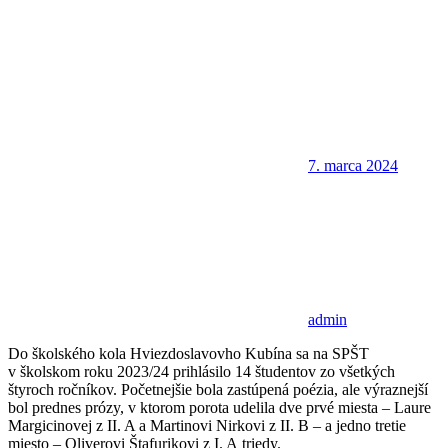
7. marca 2024
admin
Do školského kola Hviezdoslavovho Kubína sa na SPŠT
v školskom roku 2023/24 prihlásilo 14 študentov zo všetkých
štyroch ročníkov. Početnejšie bola zastúpená poézia, ale výraznejší
bol prednes prózy, v ktorom porota udelila dve prvé miesta – Laure
Margicinovej z II. A a Martinovi Nirkovi z II. B – a jedno tretie
miesto – Oliverovi Štafurikovi z I. A triedy.