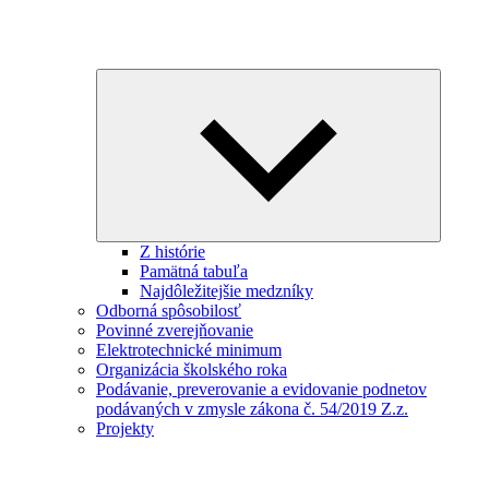
Expand
child
menu
Z histórie
Pamätná tabuľa
Najdôležitejšie medzníky
Odborná spôsobilosť
Povinné zverejňovanie
Elektrotechnické minimum
Organizácia školského roka
Podávanie, preverovanie a evidovanie podnetov
podávaných v zmysle zákona č. 54/2019 Z.z.
Projekty