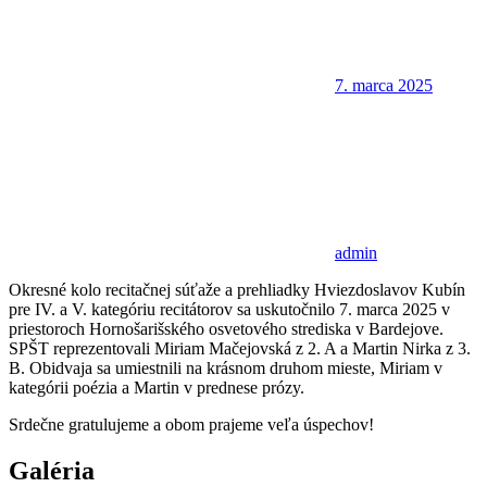
7. marca 2025
admin
Okresné kolo recitačnej súťaže a prehliadky Hviezdoslavov Kubín
pre IV. a V. kategóriu recitátorov sa uskutočnilo 7. marca 2025 v
priestoroch Hornošarišského osvetového strediska v Bardejove.
SPŠT reprezentovali Miriam Mačejovská z 2. A a Martin Nirka z 3.
B. Obidvaja sa umiestnili na krásnom druhom mieste, Miriam v
kategórii poézia a Martin v prednese prózy.
Srdečne gratulujeme a obom prajeme veľa úspechov!
Galéria