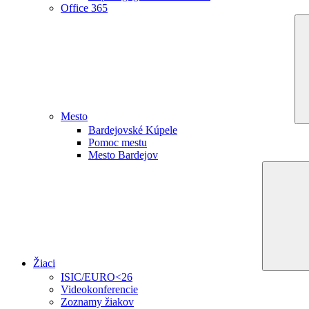
Office 365
Mesto
Bardejovské Kúpele
Pomoc mestu
Mesto Bardejov
Žiaci
ISIC/EURO<26
Videokonferencie
Zoznamy žiakov