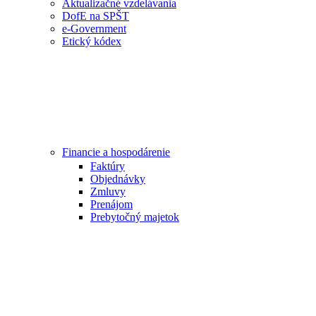
Aktualizačné vzdelávania
DofE na SPŠT
e-Government
Etický kódex
Financie a hospodárenie
Faktúry
Objednávky
Zmluvy
Prenájom
Prebytočný majetok