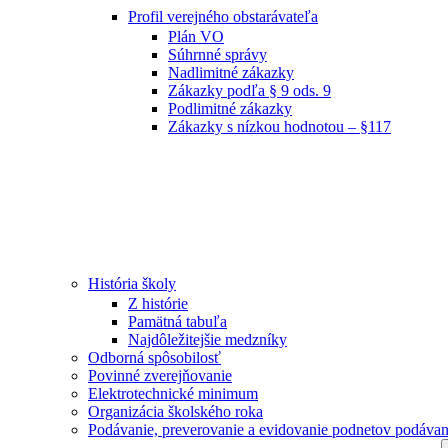
Profil verejného obstarávateľa
Plán VO
Súhrnné správy
Nadlimitné zákazky
Zákazky podľa § 9 ods. 9
Podlimitné zákazky
Zákazky s nízkou hodnotou – §117
História školy
Z histórie
Pamätná tabuľa
Najdôležitejšie medzníky
Odborná spôsobilosť
Povinné zverejňovanie
Elektrotechnické minimum
Organizácia školského roka
Podávanie, preverovanie a evidovanie podnetov podávan