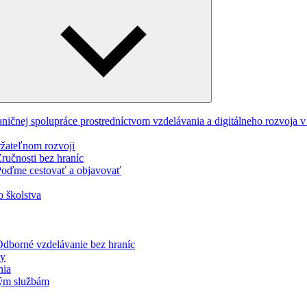
Expand
child
menu
ničnej spolupráce prostredníctvom vzdelávania a digitálneho rozvoja
ržateľnom rozvoji
učnosti bez hraníc
oďme cestovať a objavovať
o školstva
dborné vzdelávanie bez hraníc
ky
nia
jným službám