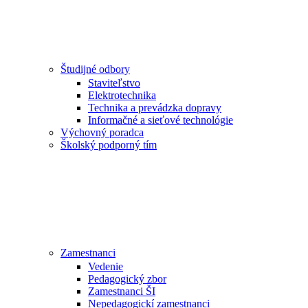
Študijné odbory
Staviteľstvo
Elektrotechnika
Technika a prevádzka dopravy
Informačné a sieťové technológie
Výchovný poradca
Školský podporný tím
Zamestnanci
Vedenie
Pedagogický zbor
Zamestnanci ŠI
Nepedagogickí zamestnanci