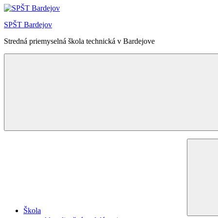
Skip
to
SPŠT Bardejov
content
Stredná priemyselná škola technická v Bardejove
Menu
Škola