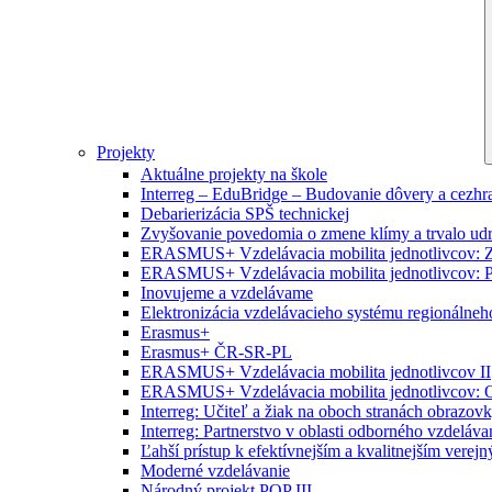
Projekty
Aktuálne projekty na škole
Interreg – EduBridge – Budovanie dôvery a cezhra
Debarierizácia SPŠ technickej
Zvyšovanie povedomia o zmene klímy a trvalo ud
ERASMUS+ Vzdelávacia mobilita jednotlivcov: Zr
ERASMUS+ Vzdelávacia mobilita jednotlivcov: P
Inovujeme a vzdelávame
Elektronizácia vzdelávacieho systému regionálneh
Erasmus+
Erasmus+ ČR-SR-PL
ERASMUS+ Vzdelávacia mobilita jednotlivcov II
ERASMUS+ Vzdelávacia mobilita jednotlivcov: O
Interreg: Učiteľ a žiak na oboch stranách obrazov
Interreg: Partnerstvo v oblasti odborného vzdeláva
Ľahší prístup k efektívnejším a kvalitnejším vere
Moderné vzdelávanie
Národný projekt POP III