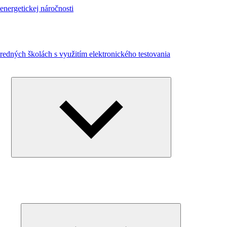
energetickej náročnosti
redných školách s využitím elektronického testovania
Expand
child
menu
Expand
child
menu