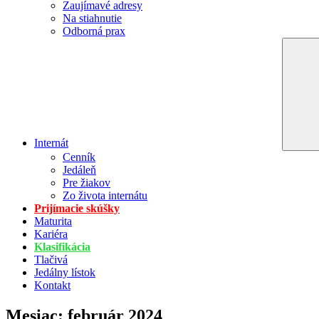
Zaujímavé adresy
Na stiahnutie
Odborná prax
Internát
Cenník
Jedáleň
Pre žiakov
Zo života internátu
Prijímacie skúšky
Maturita
Kariéra
Klasifikácia
Tlačivá
Jedálny lístok
Kontakt
Mesiac:
február 2024