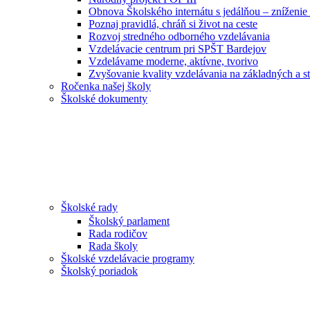
Obnova Školského internátu s jedálňou – zníženie 
Poznaj pravidlá, chráň si život na ceste
Rozvoj stredného odborného vzdelávania
Vzdelávacie centrum pri SPŠT Bardejov
Vzdelávame moderne, aktívne, tvorivo
Zvyšovanie kvality vzdelávania na základných a st
Ročenka našej školy
Školské dokumenty
Školské rady
Školský parlament
Rada rodičov
Rada školy
Školské vzdelávacie programy
Školský poriadok