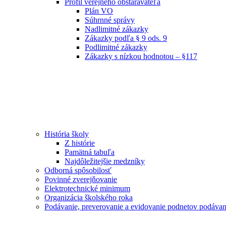
Profil verejného obstarávateľa
Plán VO
Súhrnné správy
Nadlimitné zákazky
Zákazky podľa § 9 ods. 9
Podlimitné zákazky
Zákazky s nízkou hodnotou – §117
História školy
Z histórie
Pamätná tabuľa
Najdôležitejšie medzníky
Odborná spôsobilosť
Povinné zverejňovanie
Elektrotechnické minimum
Organizácia školského roka
Podávanie, preverovanie a evidovanie podnetov podávan