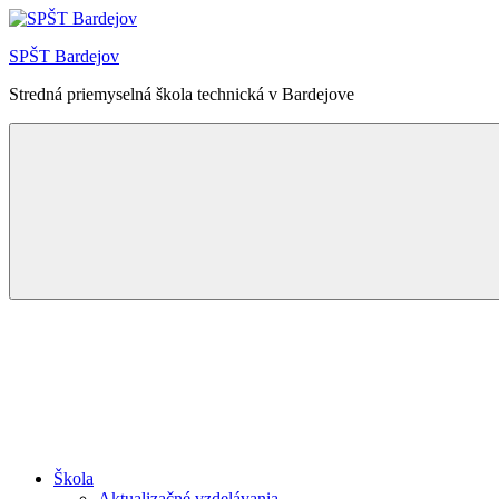
Skip
to
SPŠT Bardejov
content
Stredná priemyselná škola technická v Bardejove
Menu
Škola
Aktualizačné vzdelávania