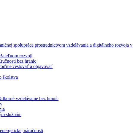
ničnej spolupráce prostredníctvom vzdelávania a digitálneho rozvoja
ržateľnom rozvoji
učnosti bez hraníc
oďme cestovať a objavovať
o školstva
dborné vzdelávanie bez hraníc
ky
nia
jným službám
energetickej náročnosti