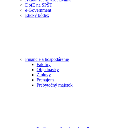
DofE na SPŠT
e-Government
Etický kódex
Financie a hospodárenie
Faktúry
Objednávky
Zmluvy
Prenájom
Prebytočný majetok