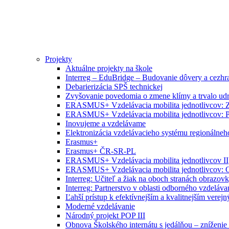
Projekty
Aktuálne projekty na škole
Interreg – EduBridge – Budovanie dôvery a cezhra
Debarierizácia SPŠ technickej
Zvyšovanie povedomia o zmene klímy a trvalo ud
ERASMUS+ Vzdelávacia mobilita jednotlivcov: Zr
ERASMUS+ Vzdelávacia mobilita jednotlivcov: P
Inovujeme a vzdelávame
Elektronizácia vzdelávacieho systému regionálneh
Erasmus+
Erasmus+ ČR-SR-PL
ERASMUS+ Vzdelávacia mobilita jednotlivcov II
ERASMUS+ Vzdelávacia mobilita jednotlivcov: O
Interreg: Učiteľ a žiak na oboch stranách obrazov
Interreg: Partnerstvo v oblasti odborného vzdeláva
Ľahší prístup k efektívnejším a kvalitnejším vere
Moderné vzdelávanie
Národný projekt POP III
Obnova Školského internátu s jedálňou – zníženie 