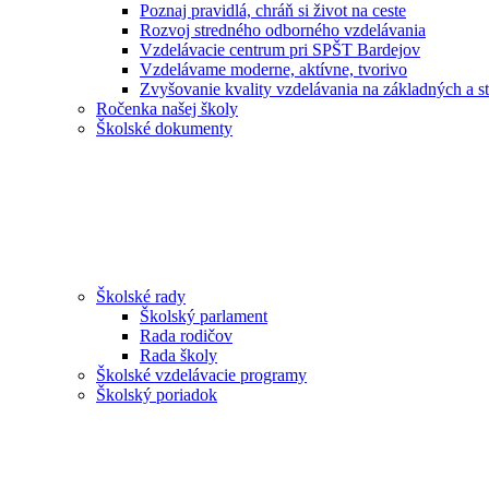
Poznaj pravidlá, chráň si život na ceste
Rozvoj stredného odborného vzdelávania
Vzdelávacie centrum pri SPŠT Bardejov
Vzdelávame moderne, aktívne, tvorivo
Zvyšovanie kvality vzdelávania na základných a st
Ročenka našej školy
Školské dokumenty
Školské rady
Školský parlament
Rada rodičov
Rada školy
Školské vzdelávacie programy
Školský poriadok