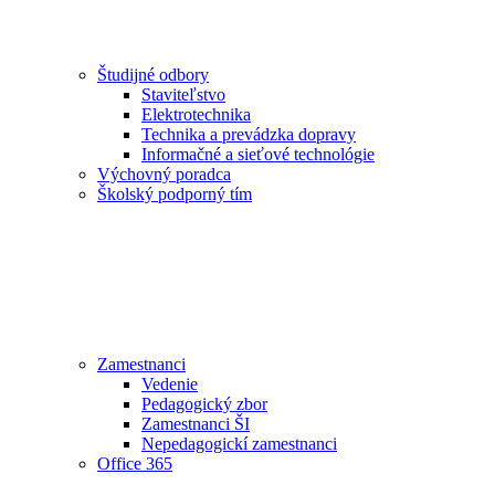
Študijné odbory
Staviteľstvo
Elektrotechnika
Technika a prevádzka dopravy
Informačné a sieťové technológie
Výchovný poradca
Školský podporný tím
Zamestnanci
Vedenie
Pedagogický zbor
Zamestnanci ŠI
Nepedagogickí zamestnanci
Office 365