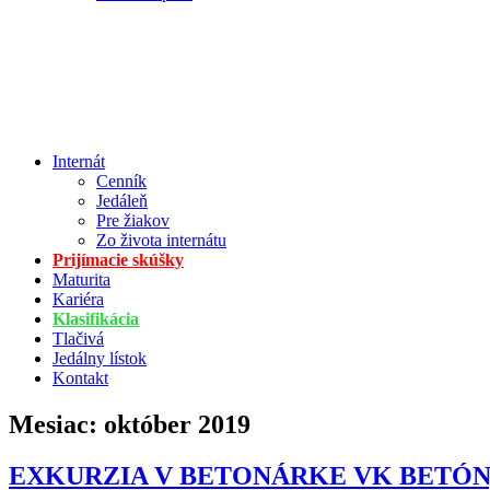
Internát
Cenník
Jedáleň
Pre žiakov
Zo života internátu
Prijímacie skúšky
Maturita
Kariéra
Klasifikácia
Tlačivá
Jedálny lístok
Kontakt
Mesiac:
október 2019
EXKURZIA V BETONÁRKE VK BETÓN, s