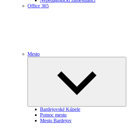
Nepedagogickí zamestnanci
Office 365
Mesto
Expand
child
menu
Bardejovské Kúpele
Pomoc mestu
Mesto Bardejov