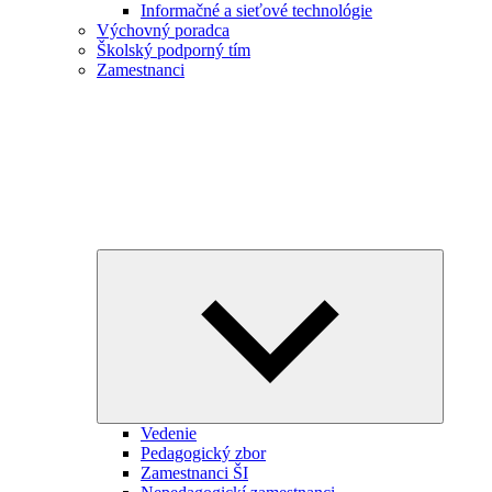
Informačné a sieťové technológie
Výchovný poradca
Školský podporný tím
Zamestnanci
Collapse
child
menu
Vedenie
Pedagogický zbor
Zamestnanci ŠI