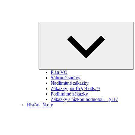
E
ch
m
Plán VO
Súhrnné správy
Nadlimitné zákazky
Zákazky podľa § 9 ods. 9
Podlimitné zákazky
Zákazky s nízkou hodnotou – §117
História školy