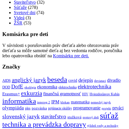
Staviteľstvo
(32)
Súťaže
(278)
Svetové dni
(74)
Videá
(3)
ŽŠR
(53)
Komisárka pre deti
V súvislosti s porušovaním práv dieťaťa alebo ohrozovania práv
dieťaťa sa môže samotné dieťa aj bez vedomia rodičov, poručníka
lebo opatrovníka obrátiť na
Komisárku pre deti.
Značky
beseda
anglický jazyk
dejepis
divadlo
covid
AIDS
deviataci
DofE
elektrotechnika
ekonomika
DOD
elektrochnika
ekológia
exkurzia
finančná gramotnosť
Erasmus+
HIV
Hviezdoslavov Kubín
informatika
IPM
matematika
interreg 2
klokan
nemecký jazyk
olympiáda
programovanie
prváci
pozvánka
ples
prijímacie skúšky
projekt
súťaž
slovenský jazyk
staviteľstvo
stužková
svetový deň
technika a prevádzka dopravy
týždeň vedy a techniky