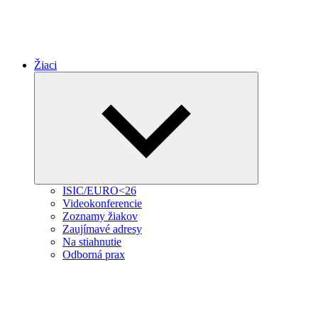
Žiaci
Expand
child
menu
ISIC/EURO<26
Videokonferencie
Zoznamy žiakov
Zaujímavé adresy
Na stiahnutie
Odborná prax