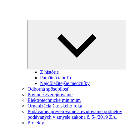
Expand
child
menu
Z histórie
Pamätná tabuľa
Najdôležitejšie medzníky
Odborná spôsobilosť
Povinné zverejňovanie
Elektrotechnické minimum
Organizácia školského roka
Podávanie, preverovanie a evidovanie podnetov
podávaných v zmysle zákona č. 54/2019 Z.z.
Projekty