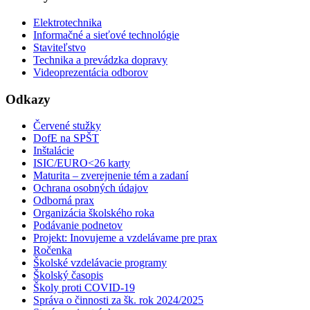
Elektrotechnika
Informačné a sieťové technológie
Staviteľstvo
Technika a prevádzka dopravy
Videoprezentácia odborov
Odkazy
Červené stužky
DofE na SPŠT
Inštalácie
ISIC/EURO<26 karty
Maturita – zverejnenie tém a zadaní
Ochrana osobných údajov
Odborná prax
Organizácia školského roka
Podávanie podnetov
Projekt: Inovujeme a vzdelávame pre prax
Ročenka
Školské vzdelávacie programy
Školský časopis
Školy proti COVID-19
Správa o činnosti za šk. rok 2024/2025