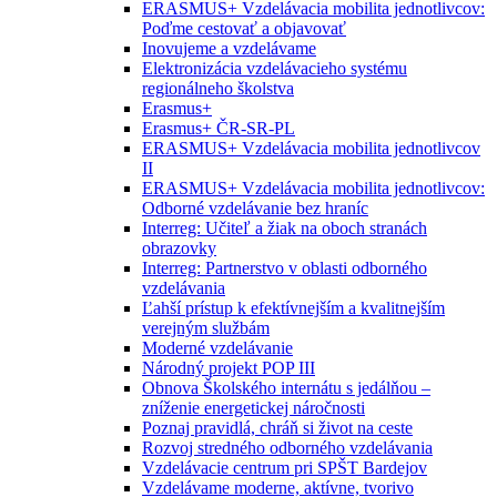
ERASMUS+ Vzdelávacia mobilita jednotlivcov:
Poďme cestovať a objavovať
Inovujeme a vzdelávame
Elektronizácia vzdelávacieho systému
regionálneho školstva
Erasmus+
Erasmus+ ČR-SR-PL
ERASMUS+ Vzdelávacia mobilita jednotlivcov
II
ERASMUS+ Vzdelávacia mobilita jednotlivcov:
Odborné vzdelávanie bez hraníc
Interreg: Učiteľ a žiak na oboch stranách
obrazovky
Interreg: Partnerstvo v oblasti odborného
vzdelávania
Ľahší prístup k efektívnejším a kvalitnejším
verejným službám
Moderné vzdelávanie
Národný projekt POP III
Obnova Školského internátu s jedálňou –
zníženie energetickej náročnosti
Poznaj pravidlá, chráň si život na ceste
Rozvoj stredného odborného vzdelávania
Vzdelávacie centrum pri SPŠT Bardejov
Vzdelávame moderne, aktívne, tvorivo