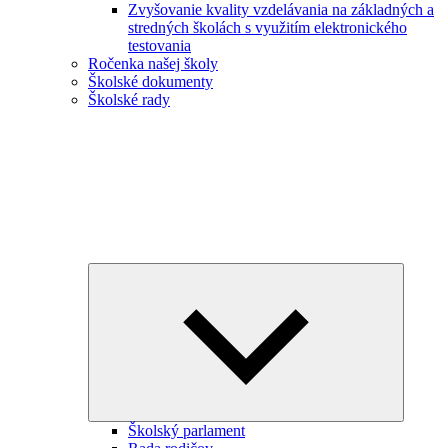
Zvyšovanie kvality vzdelávania na základných a
stredných školách s využitím elektronického
testovania
Ročenka našej školy
Školské dokumenty
Školské rady
Expand
child
menu
Školský parlament