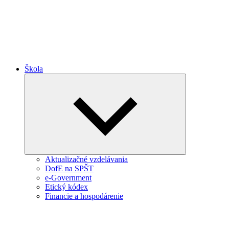
Škola
Collapse
child
menu
Aktualizačné vzdelávania
DofE na SPŠT
e-Government
Etický kódex
Financie a hospodárenie