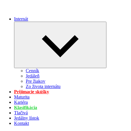
Internát
Expand
child
menu
Cenník
Jedáleň
Pre žiakov
Zo života internátu
Prijímacie skúšky
Maturita
Kariéra
Klasifikácia
Tlačivá
Jedálny lístok
Kontakt