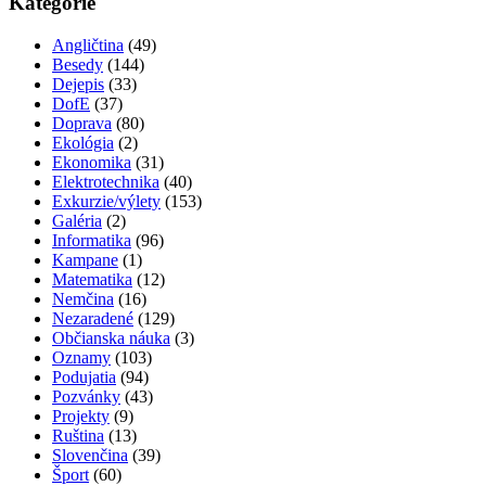
Kategórie
Angličtina
(49)
Besedy
(144)
Dejepis
(33)
DofE
(37)
Doprava
(80)
Ekológia
(2)
Ekonomika
(31)
Elektrotechnika
(40)
Exkurzie/výlety
(153)
Galéria
(2)
Informatika
(96)
Kampane
(1)
Matematika
(12)
Nemčina
(16)
Nezaradené
(129)
Občianska náuka
(3)
Oznamy
(103)
Podujatia
(94)
Pozvánky
(43)
Projekty
(9)
Ruština
(13)
Slovenčina
(39)
Šport
(60)