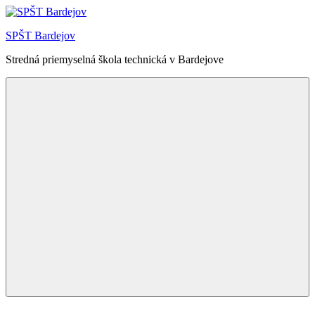
Skip
to
SPŠT Bardejov
content
Stredná priemyselná škola technická v Bardejove
Menu