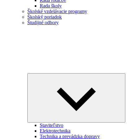
Rada rodičov
Rada školy
Školské vzdelávacie programy
Školský poriadok
Študijné odbory
Expand
child
menu
Staviteľstvo
Elektrotechnika
Technika a prevádzka dopravy