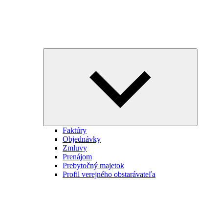
Expand
child
menu
Faktúry
Objednávky
Zmluvy
Prenájom
Prebytočný majetok
Profil verejného obstarávateľa