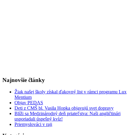
Najnovšie články
Žiak našej školy získal ďakovný list v rámci programu Lux
Mentium
Objav PEDAS
Deti z CMŠ bl. Vasila Hopka objavujú svet dopravy
Blíži sa Medzinárodný deň priateľstva: Naši angličtinári
usporiadali úspešný kvíz!
Priemyslováci v raji