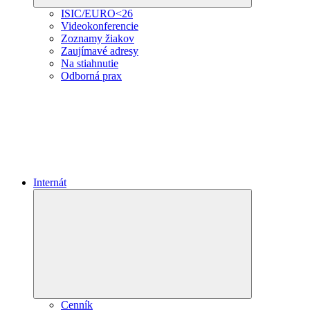
ISIC/EURO<26
Videokonferencie
Zoznamy žiakov
Zaujímavé adresy
Na stiahnutie
Odborná prax
Internát
Expand
child
menu
Cenník