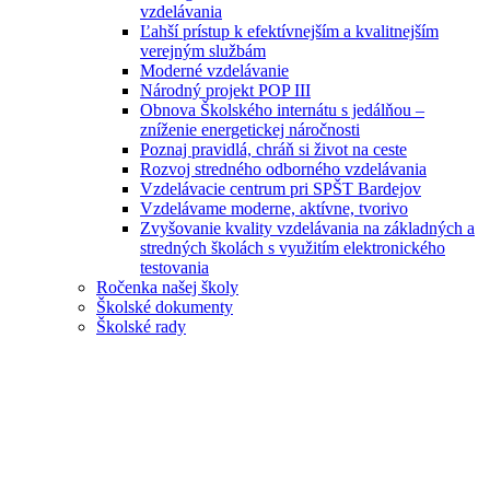
vzdelávania
Ľahší prístup k efektívnejším a kvalitnejším
verejným službám
Moderné vzdelávanie
Národný projekt POP III
Obnova Školského internátu s jedálňou –
zníženie energetickej náročnosti
Poznaj pravidlá, chráň si život na ceste
Rozvoj stredného odborného vzdelávania
Vzdelávacie centrum pri SPŠT Bardejov
Vzdelávame moderne, aktívne, tvorivo
Zvyšovanie kvality vzdelávania na základných a
stredných školách s využitím elektronického
testovania
Ročenka našej školy
Školské dokumenty
Školské rady