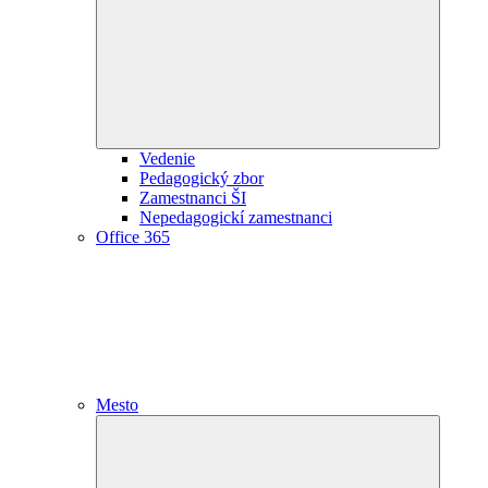
child
menu
Vedenie
Pedagogický zbor
Zamestnanci ŠI
Nepedagogickí zamestnanci
Office 365
Mesto
Expand
child
menu