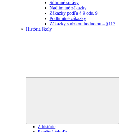
Súhrnné správy
Nadlimitné zákazky
Zákazky podľa § 9 ods. 9
Podlimitné zákazky
Zákazky s nízkou hodnotou – §117
História školy
Expand
child
menu
Z histórie
Pamätná tabuľa