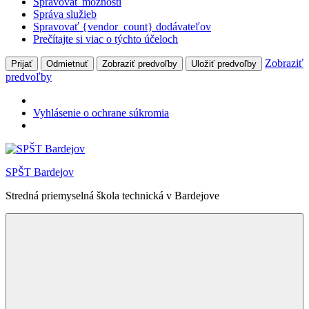
Spravovať možnosti
Správa služieb
Spravovať {vendor_count} dodávateľov
Prečítajte si viac o týchto účeloch
Zobraziť
Prijať
Odmietnuť
Zobraziť predvoľby
Uložiť predvoľby
predvoľby
Vyhlásenie o ochrane súkromia
Skip
to
SPŠT Bardejov
content
Stredná priemyselná škola technická v Bardejove