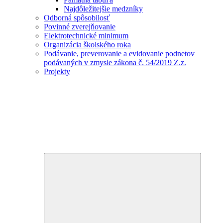
Najdôležitejšie medzníky
Odborná spôsobilosť
Povinné zverejňovanie
Elektrotechnické minimum
Organizácia školského roka
Podávanie, preverovanie a evidovanie podnetov
podávaných v zmysle zákona č. 54/2019 Z.z.
Projekty
Expand
child
menu