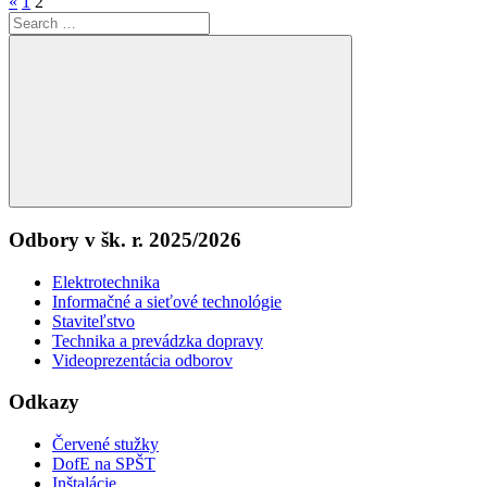
Stránkovanie
Previous
«
1
2
Search
Posts
príspevkov
for:
Search
Odbory v šk. r. 2025/2026
Elektrotechnika
Informačné a sieťové technológie
Staviteľstvo
Technika a prevádzka dopravy
Videoprezentácia odborov
Odkazy
Červené stužky
DofE na SPŠT
Inštalácie