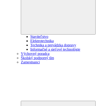
child
menu
Staviteľstvo
Elektrotechnika
Technika a prevádzka dopravy
Informačné a sieťové technológie
Výchovný poradca
Školský podporný tím
Zamestnanci
Expand