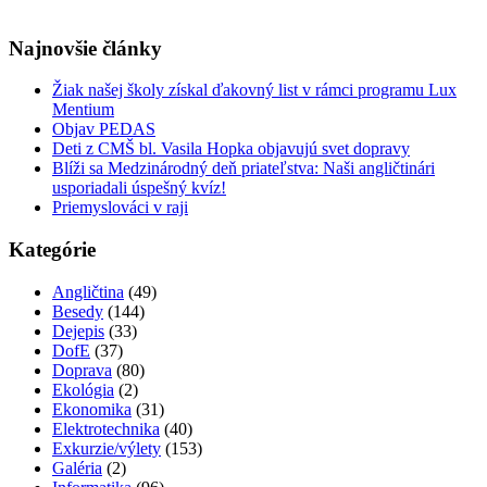
Najnovšie články
Žiak našej školy získal ďakovný list v rámci programu Lux
Mentium
Objav PEDAS
Deti z CMŠ bl. Vasila Hopka objavujú svet dopravy
Blíži sa Medzinárodný deň priateľstva: Naši angličtinári
usporiadali úspešný kvíz!
Priemyslováci v raji
Kategórie
Angličtina
(49)
Besedy
(144)
Dejepis
(33)
DofE
(37)
Doprava
(80)
Ekológia
(2)
Ekonomika
(31)
Elektrotechnika
(40)
Exkurzie/výlety
(153)
Galéria
(2)