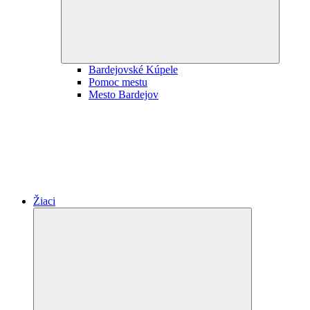
Bardejovské Kúpele
Pomoc mestu
Mesto Bardejov
Žiaci
Expand
child
menu