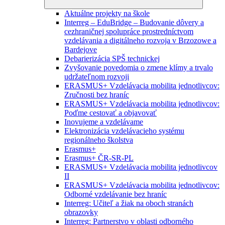
Aktuálne projekty na škole
Interreg – EduBridge – Budovanie dôvery a
cezhraničnej spolupráce prostredníctvom
vzdelávania a digitálneho rozvoja v Brzozowe a
Bardejove
Debarierizácia SPŠ technickej
Zvyšovanie povedomia o zmene klímy a trvalo
udržateľnom rozvoji
ERASMUS+ Vzdelávacia mobilita jednotlivcov:
Zručnosti bez hraníc
ERASMUS+ Vzdelávacia mobilita jednotlivcov:
Poďme cestovať a objavovať
Inovujeme a vzdelávame
Elektronizácia vzdelávacieho systému
regionálneho školstva
Erasmus+
Erasmus+ ČR-SR-PL
ERASMUS+ Vzdelávacia mobilita jednotlivcov
II
ERASMUS+ Vzdelávacia mobilita jednotlivcov:
Odborné vzdelávanie bez hraníc
Interreg: Učiteľ a žiak na oboch stranách
obrazovky
Interreg: Partnerstvo v oblasti odborného