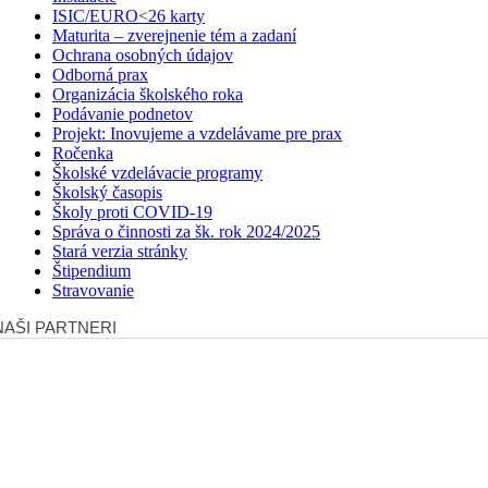
ISIC/EURO<26 karty
Maturita – zverejnenie tém a zadaní
Ochrana osobných údajov
Odborná prax
Organizácia školského roka
Podávanie podnetov
Projekt: Inovujeme a vzdelávame pre prax
Ročenka
Školské vzdelávacie programy
Školský časopis
Školy proti COVID-19
Správa o činnosti za šk. rok 2024/2025
Stará verzia stránky
Štipendium
Stravovanie