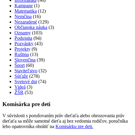
Informatika
(96)
Kampane
(1)
Matematika
(12)
Nemčina
(16)
Nezaradené
(129)
Občianska náuka
(3)
Oznamy
(103)
Podujatia
(94)
Pozvánky
(43)
Projekty
(9)
Ruština
(13)
Slovenčina
(39)
Šport
(60)
Staviteľstvo
(32)
Súťaže
(278)
Svetové dni
(74)
Videá
(3)
ŽŠR
(53)
Komisárka pre deti
V súvislosti s porušovaním práv dieťaťa alebo ohrozovania práv
dieťaťa sa môže samotné dieťa aj bez vedomia rodičov, poručníka
lebo opatrovníka obrátiť na
Komisárku pre deti.