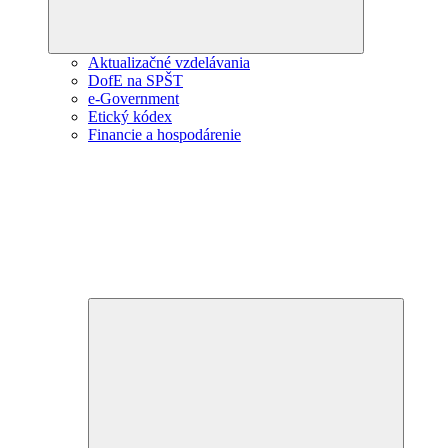
Aktualizačné vzdelávania
DofE na SPŠT
e-Government
Etický kódex
Financie a hospodárenie
Expand
child
menu