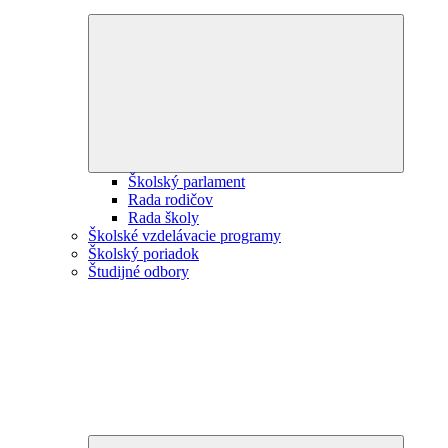
Expand
child
menu
Školský parlament
Rada rodičov
Rada školy
Školské vzdelávacie programy
Školský poriadok
Študijné odbory
Expand