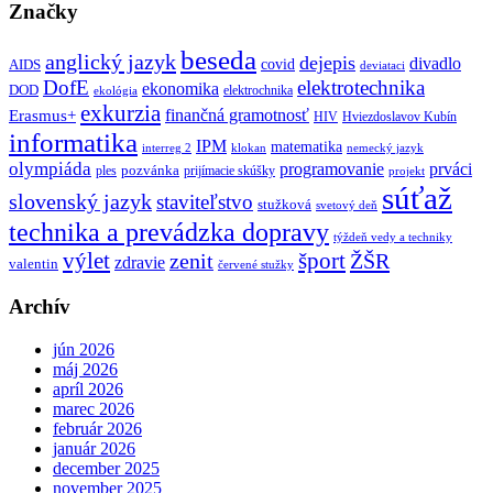
Značky
beseda
anglický jazyk
dejepis
divadlo
covid
AIDS
deviataci
DofE
elektrotechnika
ekonomika
DOD
elektrochnika
ekológia
exkurzia
finančná gramotnosť
Erasmus+
HIV
Hviezdoslavov Kubín
informatika
IPM
matematika
interreg 2
klokan
nemecký jazyk
olympiáda
programovanie
prváci
pozvánka
ples
prijímacie skúšky
projekt
súťaž
slovenský jazyk
staviteľstvo
stužková
svetový deň
technika a prevádzka dopravy
týždeň vedy a techniky
výlet
šport
ŽŠR
zenit
zdravie
valentin
červené stužky
Archív
jún 2026
máj 2026
apríl 2026
marec 2026
február 2026
január 2026
december 2025
november 2025