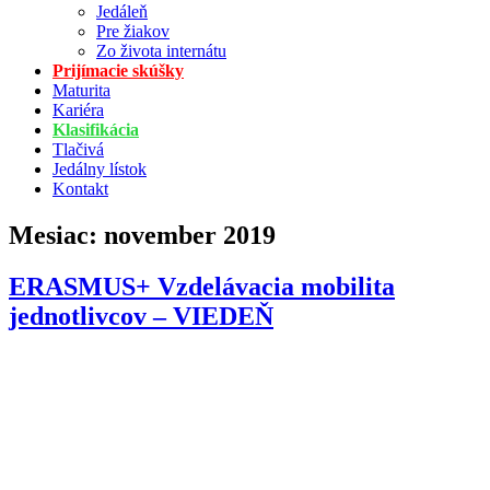
Jedáleň
Pre žiakov
Zo života internátu
Prijímacie skúšky
Maturita
Kariéra
Klasifikácia
Tlačivá
Jedálny lístok
Kontakt
Mesiac:
november 2019
ERASMUS+ Vzdelávacia mobilita
jednotlivcov – VIEDEŇ