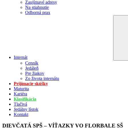
Zaujímavé adresy
Na stiahnutie
Odborná prax
Internát
Cenník
Jedáleň
Pre žiakov
Zo života internátu
Prijímacie skúšky
Maturita
Kariéra
Klasifikácia
Tlačivá
Jedálny lístok
Kontakt
DIEVČATÁ SPŠ – VÍŤAZKY VO FLORBALE SŠ