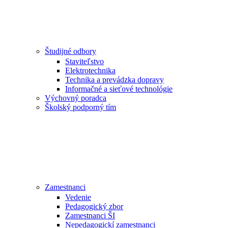
Študijné odbory
Staviteľstvo
Elektrotechnika
Technika a prevádzka dopravy
Informačné a sieťové technológie
Výchovný poradca
Školský podporný tím
Zamestnanci
Vedenie
Pedagogický zbor
Zamestnanci ŠI
Nepedagogickí zamestnanci