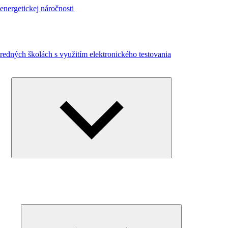
energetickej náročnosti
redných školách s využitím elektronického testovania
Expand
child
menu
Expand
child
menu