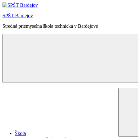
Skip
to
SPŠT Bardejov
content
Stredná priemyselná škola technická v Bardejove
Menu
Škola