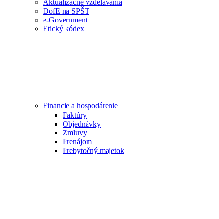
Aktualizačné vzdelávania
DofE na SPŠT
e-Government
Etický kódex
Financie a hospodárenie
Faktúry
Objednávky
Zmluvy
Prenájom
Prebytočný majetok