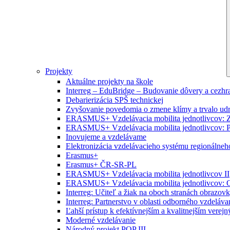
Projekty
Aktuálne projekty na škole
Interreg – EduBridge – Budovanie dôvery a cezhra
Debarierizácia SPŠ technickej
Zvyšovanie povedomia o zmene klímy a trvalo ud
ERASMUS+ Vzdelávacia mobilita jednotlivcov: Zr
ERASMUS+ Vzdelávacia mobilita jednotlivcov: P
Inovujeme a vzdelávame
Elektronizácia vzdelávacieho systému regionálneh
Erasmus+
Erasmus+ ČR-SR-PL
ERASMUS+ Vzdelávacia mobilita jednotlivcov II
ERASMUS+ Vzdelávacia mobilita jednotlivcov: O
Interreg: Učiteľ a žiak na oboch stranách obrazov
Interreg: Partnerstvo v oblasti odborného vzdeláva
Ľahší prístup k efektívnejším a kvalitnejším vere
Moderné vzdelávanie
Národný projekt POP III