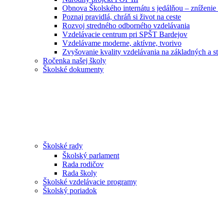
Obnova Školského internátu s jedálňou – zníženie 
Poznaj pravidlá, chráň si život na ceste
Rozvoj stredného odborného vzdelávania
Vzdelávacie centrum pri SPŠT Bardejov
Vzdelávame moderne, aktívne, tvorivo
Zvyšovanie kvality vzdelávania na základných a st
Ročenka našej školy
Školské dokumenty
Školské rady
Školský parlament
Rada rodičov
Rada školy
Školské vzdelávacie programy
Školský poriadok