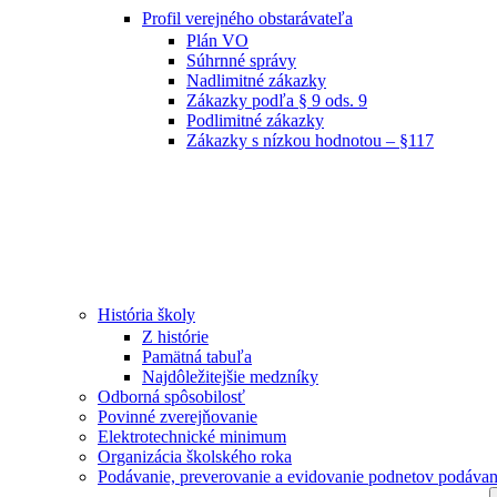
Profil verejného obstarávateľa
Plán VO
Súhrnné správy
Nadlimitné zákazky
Zákazky podľa § 9 ods. 9
Podlimitné zákazky
Zákazky s nízkou hodnotou – §117
História školy
Z histórie
Pamätná tabuľa
Najdôležitejšie medzníky
Odborná spôsobilosť
Povinné zverejňovanie
Elektrotechnické minimum
Organizácia školského roka
Podávanie, preverovanie a evidovanie podnetov podávan