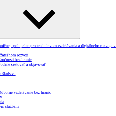
Expand
child
menu
ničnej spolupráce prostredníctvom vzdelávania a digitálneho rozvoja
ržateľnom rozvoji
učnosti bez hraníc
oďme cestovať a objavovať
o školstva
dborné vzdelávanie bez hraníc
ky
nia
jným službám