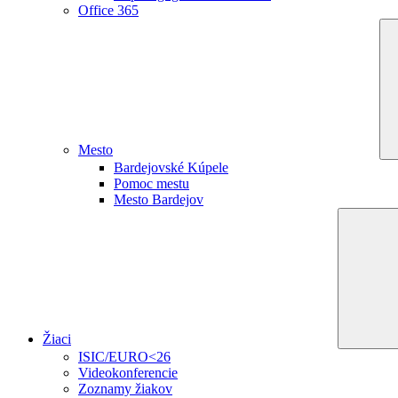
Office 365
Mesto
Bardejovské Kúpele
Pomoc mestu
Mesto Bardejov
Žiaci
ISIC/EURO<26
Videokonferencie
Zoznamy žiakov