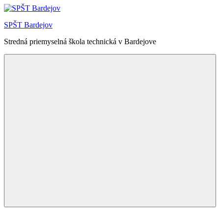
Skip
to
SPŠT Bardejov
content
Stredná priemyselná škola technická v Bardejove
Menu