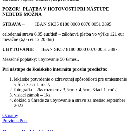
POZOR! PLATBA V HOTOVOSTI PRI NÁSTUPE
NEBUDE MOŽNÁ
STRAVA
– IBAN SK35 8180 0000 0070 0051 3895
celodenná strava 6,05 eur/deň – zálohová platba vo výške 121 eur
mesačne (6,05 eur x 20 dní)
UBYTOVANIE
– IBAN SK57 8180 0000 0070 0051 3887
Mesačné poplatky: ubytovanie 50 €/mes.,
Pri nástupe do školského internátu prosím predložte:
lekárske potvrdenie o zdravotnej spôsobilosti pre umiestnenie
v ŠI, / žiaci 1. roč./,
fotografia – 2ks rozmerov 3,5cm x 4,5cm, /žiaci 1. roč./,
visiaci zámok – 1ks,
doklad o úhrade za ubytovanie a stravu za mesiac september
2023.
Oznamy
Navigácia
Previous Post
v