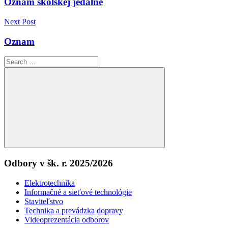
Oznam školskej jedálne
článku
Next Post
Oznam
Search
for:
Search
Odbory v šk. r. 2025/2026
Elektrotechnika
Informačné a sieťové technológie
Staviteľstvo
Technika a prevádzka dopravy
Videoprezentácia odborov