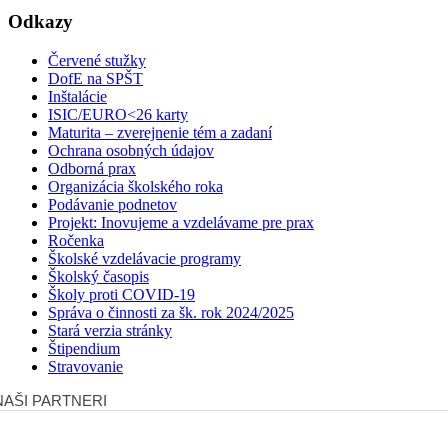
Odkazy
Červené stužky
DofE na SPŠT
Inštalácie
ISIC/EURO<26 karty
Maturita – zverejnenie tém a zadaní
Ochrana osobných údajov
Odborná prax
Organizácia školského roka
Podávanie podnetov
Projekt: Inovujeme a vzdelávame pre prax
Ročenka
Školské vzdelávacie programy
Školský časopis
Školy proti COVID-19
Správa o činnosti za šk. rok 2024/2025
Stará verzia stránky
Štipendium
Stravovanie