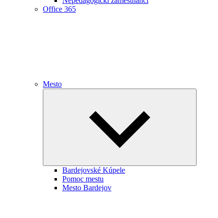
Nepedagogickí zamestnanci
Office 365
Mesto
Expand
child
menu
Bardejovské Kúpele
Pomoc mestu
Mesto Bardejov