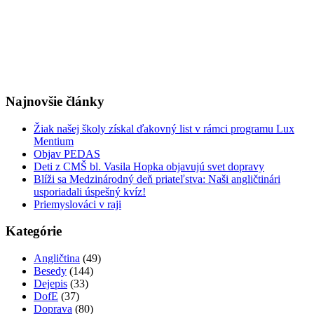
Najnovšie články
Žiak našej školy získal ďakovný list v rámci programu Lux
Mentium
Objav PEDAS
Deti z CMŠ bl. Vasila Hopka objavujú svet dopravy
Blíži sa Medzinárodný deň priateľstva: Naši angličtinári
usporiadali úspešný kvíz!
Priemyslováci v raji
Kategórie
Angličtina
(49)
Besedy
(144)
Dejepis
(33)
DofE
(37)
Doprava
(80)