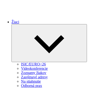
Žiaci
Expand
child
menu
ISIC/EURO<26
Videokonferencie
Zoznamy žiakov
Zaujímavé adresy
Na stiahnutie
Odborná prax