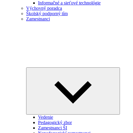
Informačné a sieťové technológie
Výchovný poradca
Školský podporný tím
Zamestnanci
Expand
child
menu
Vedenie
Pedagogický zbor
Zamestnanci ŠI