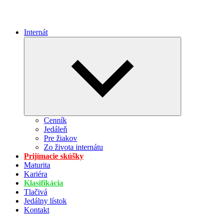
Internát
Expand
child
menu
Cenník
Jedáleň
Pre žiakov
Zo života internátu
Prijímacie skúšky
Maturita
Kariéra
Klasifikácia
Tlačivá
Jedálny lístok
Kontakt