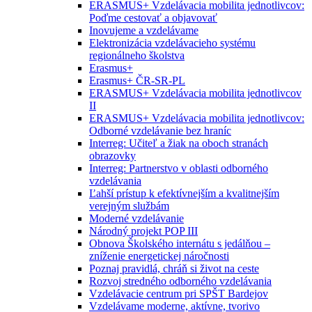
ERASMUS+ Vzdelávacia mobilita jednotlivcov:
Poďme cestovať a objavovať
Inovujeme a vzdelávame
Elektronizácia vzdelávacieho systému
regionálneho školstva
Erasmus+
Erasmus+ ČR-SR-PL
ERASMUS+ Vzdelávacia mobilita jednotlivcov
II
ERASMUS+ Vzdelávacia mobilita jednotlivcov:
Odborné vzdelávanie bez hraníc
Interreg: Učiteľ a žiak na oboch stranách
obrazovky
Interreg: Partnerstvo v oblasti odborného
vzdelávania
Ľahší prístup k efektívnejším a kvalitnejším
verejným službám
Moderné vzdelávanie
Národný projekt POP III
Obnova Školského internátu s jedálňou –
zníženie energetickej náročnosti
Poznaj pravidlá, chráň si život na ceste
Rozvoj stredného odborného vzdelávania
Vzdelávacie centrum pri SPŠT Bardejov
Vzdelávame moderne, aktívne, tvorivo