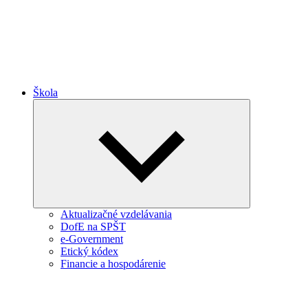
Škola
Expand
child
menu
Aktualizačné vzdelávania
DofE na SPŠT
e-Government
Etický kódex
Financie a hospodárenie