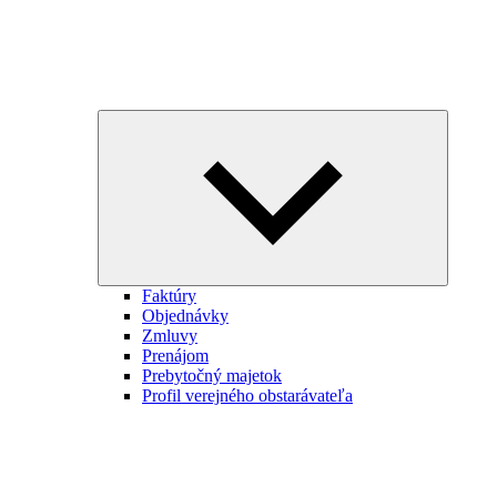
Expand
child
menu
Faktúry
Objednávky
Zmluvy
Prenájom
Prebytočný majetok
Profil verejného obstarávateľa