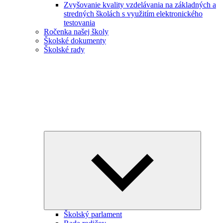
Zvyšovanie kvality vzdelávania na základných a
stredných školách s využitím elektronického
testovania
Ročenka našej školy
Školské dokumenty
Školské rady
Expand
child
menu
Školský parlament