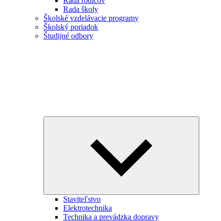
Rada rodičov
Rada školy
Školské vzdelávacie programy
Školský poriadok
Študijné odbory
Expand
child
menu
Staviteľstvo
Elektrotechnika
Technika a prevádzka dopravy