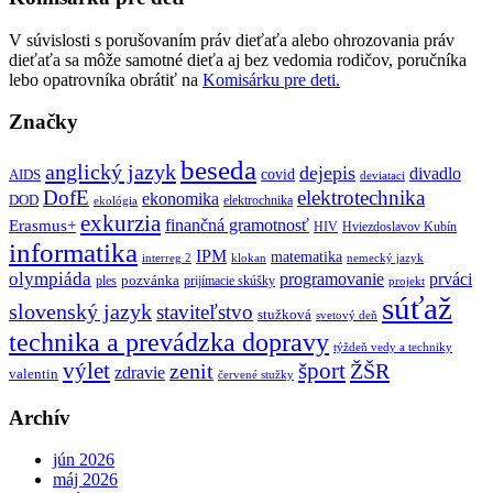
V súvislosti s porušovaním práv dieťaťa alebo ohrozovania práv
dieťaťa sa môže samotné dieťa aj bez vedomia rodičov, poručníka
lebo opatrovníka obrátiť na
Komisárku pre deti.
Značky
beseda
anglický jazyk
dejepis
divadlo
covid
AIDS
deviataci
DofE
elektrotechnika
ekonomika
DOD
elektrochnika
ekológia
exkurzia
finančná gramotnosť
Erasmus+
HIV
Hviezdoslavov Kubín
informatika
IPM
matematika
interreg 2
klokan
nemecký jazyk
olympiáda
programovanie
prváci
pozvánka
ples
prijímacie skúšky
projekt
súťaž
slovenský jazyk
staviteľstvo
stužková
svetový deň
technika a prevádzka dopravy
týždeň vedy a techniky
výlet
šport
ŽŠR
zenit
zdravie
valentin
červené stužky
Archív
jún 2026
máj 2026