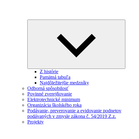
Expand
child
menu
Z histórie
Pamätná tabuľa
Najdôležitejšie medzníky
Odborná spôsobilosť
Povinné zverejňovanie
Elektrotechnické minimum
Organizácia školského roka
Podávanie, preverovanie a evidovanie podnetov
podávaných v zmysle zákona č. 54/2019 Z.z.
Projekty