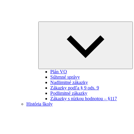
E
ch
m
Plán VO
Súhrnné správy
Nadlimitné zákazky
Zákazky podľa § 9 ods. 9
Podlimitné zákazky
Zákazky s nízkou hodnotou – §117
História školy