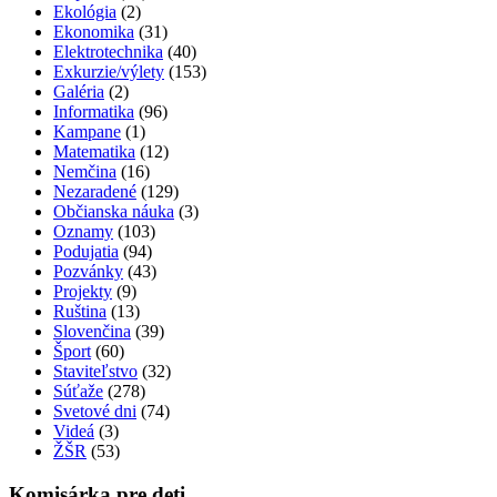
Ekológia
(2)
Ekonomika
(31)
Elektrotechnika
(40)
Exkurzie/výlety
(153)
Galéria
(2)
Informatika
(96)
Kampane
(1)
Matematika
(12)
Nemčina
(16)
Nezaradené
(129)
Občianska náuka
(3)
Oznamy
(103)
Podujatia
(94)
Pozvánky
(43)
Projekty
(9)
Ruština
(13)
Slovenčina
(39)
Šport
(60)
Staviteľstvo
(32)
Súťaže
(278)
Svetové dni
(74)
Videá
(3)
ŽŠR
(53)
Komisárka pre deti