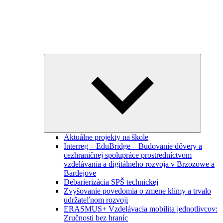
Expand
child
menu
Aktuálne projekty na škole
Interreg – EduBridge – Budovanie dôvery a
cezhraničnej spolupráce prostredníctvom
vzdelávania a digitálneho rozvoja v Brzozowe a
Bardejove
Debarierizácia SPŠ technickej
Zvyšovanie povedomia o zmene klímy a trvalo
udržateľnom rozvoji
ERASMUS+ Vzdelávacia mobilita jednotlivcov:
Zručnosti bez hraníc