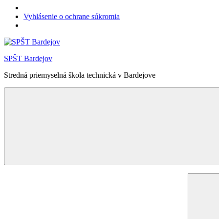
Vyhlásenie o ochrane súkromia
Skip
to
SPŠT Bardejov
content
Stredná priemyselná škola technická v Bardejove
Menu