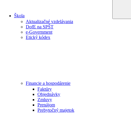
Škola
Aktualizačné vzdelávania
DofE na SPŠT
e-Government
Etický kódex
Financie a hospodárenie
Faktúry
Objednávky
Zmluvy
Prenájom
Prebytočný majetok