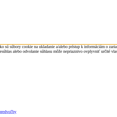
ko sú súbory cookie na ukladanie a/alebo prístup k informáciám o zari
Nesúhlas alebo odvolanie súhlasu môže nepriaznivo ovplyvniť určité vlas
predvoľby