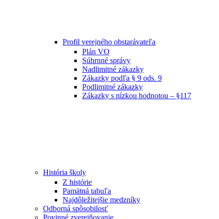
Profil verejného obstarávateľa
Plán VO
Súhrnné správy
Nadlimitné zákazky
Zákazky podľa § 9 ods. 9
Podlimitné zákazky
Zákazky s nízkou hodnotou – §117
História školy
Z histórie
Pamätná tabuľa
Najdôležitejšie medzníky
Odborná spôsobilosť
Povinné zverejňovanie