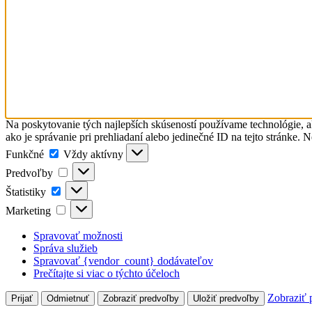
Na poskytovanie tých najlepších skúseností používame technológie, a
ako je správanie pri prehliadaní alebo jedinečné ID na tejto stránke. 
Funkčné
Funkčné
Vždy aktívny
Predvoľby
Predvoľby
Štatistiky
Štatistiky
Marketing
Marketing
Spravovať možnosti
Správa služieb
Spravovať {vendor_count} dodávateľov
Prečítajte si viac o týchto účeloch
Zobraziť 
Prijať
Odmietnuť
Zobraziť predvoľby
Uložiť predvoľby