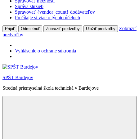
Spravovať možnosti
Správa služieb
Spravovať {vendor_count} dodávateľov
Prečítajte si viac o týchto účeloch
Zobraziť
Prijať
Odmietnuť
Zobraziť predvoľby
Uložiť predvoľby
predvoľby
Vyhlásenie o ochrane súkromia
Skip
to
SPŠT Bardejov
content
Stredná priemyselná škola technická v Bardejove