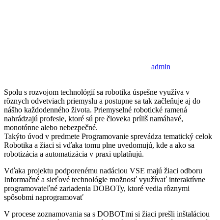
admin
Spolu s rozvojom technológií sa robotika úspešne využíva v
rôznych odvetviach priemyslu a postupne sa tak začleňuje aj do
nášho každodenného života. Priemyselné robotické ramená
nahrádzajú profesie, ktoré sú pre človeka príliš namáhavé,
monotónne alebo nebezpečné.
Takýto úvod v predmete Programovanie sprevádza tematický celok
Robotika a žiaci si vďaka tomu plne uvedomujú, kde a ako sa
robotizácia a automatizácia v praxi uplatňujú.
Vďaka projektu podporenému nadáciou VSE majú žiaci odboru
Informačné a sieťové technológie možnosť využívať interaktívne
programovateľné zariadenia DOBOTy, ktoré vedia rôznymi
spôsobmi naprogramovať
V procese zoznamovania sa s DOBOTmi si žiaci prešli inštaláciou