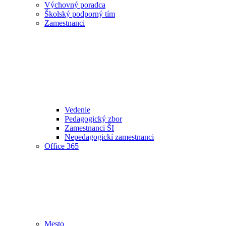
Výchovný poradca
Školský podporný tím
Zamestnanci
Vedenie
Pedagogický zbor
Zamestnanci ŠI
Nepedagogickí zamestnanci
Office 365
Mesto