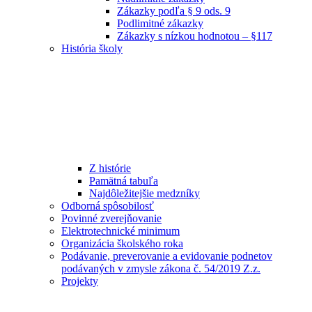
Zákazky podľa § 9 ods. 9
Podlimitné zákazky
Zákazky s nízkou hodnotou – §117
História školy
Z histórie
Pamätná tabuľa
Najdôležitejšie medzníky
Odborná spôsobilosť
Povinné zverejňovanie
Elektrotechnické minimum
Organizácia školského roka
Podávanie, preverovanie a evidovanie podnetov
podávaných v zmysle zákona č. 54/2019 Z.z.
Projekty