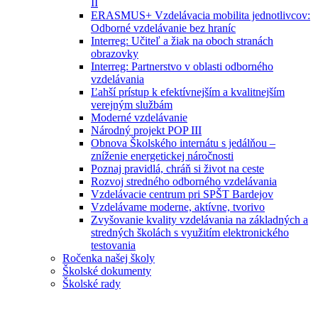
II
ERASMUS+ Vzdelávacia mobilita jednotlivcov:
Odborné vzdelávanie bez hraníc
Interreg: Učiteľ a žiak na oboch stranách
obrazovky
Interreg: Partnerstvo v oblasti odborného
vzdelávania
Ľahší prístup k efektívnejším a kvalitnejším
verejným službám
Moderné vzdelávanie
Národný projekt POP III
Obnova Školského internátu s jedálňou –
zníženie energetickej náročnosti
Poznaj pravidlá, chráň si život na ceste
Rozvoj stredného odborného vzdelávania
Vzdelávacie centrum pri SPŠT Bardejov
Vzdelávame moderne, aktívne, tvorivo
Zvyšovanie kvality vzdelávania na základných a
stredných školách s využitím elektronického
testovania
Ročenka našej školy
Školské dokumenty
Školské rady