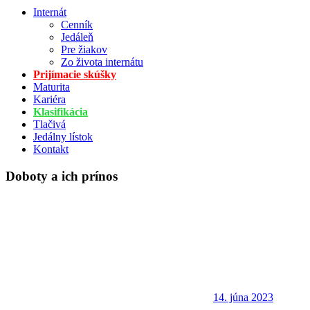
Internát
Cenník
Jedáleň
Pre žiakov
Zo života internátu
Prijímacie skúšky
Maturita
Kariéra
Klasifikácia
Tlačivá
Jedálny lístok
Kontakt
Doboty a ich prínos
14. júna 2023