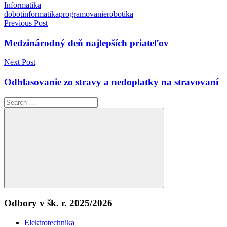
Informatika
dobot
informatika
programovanie
robotika
Navigácia
Previous Post
v
Medzinárodný deň najlepších priateľov
článku
Next Post
Odhlasovanie zo stravy a nedoplatky na stravovaní
Search
for:
Search
Odbory v šk. r. 2025/2026
Elektrotechnika