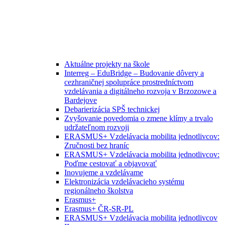
Aktuálne projekty na škole
Interreg – EduBridge – Budovanie dôvery a
cezhraničnej spolupráce prostredníctvom
vzdelávania a digitálneho rozvoja v Brzozowe a
Bardejove
Debarierizácia SPŠ technickej
Zvyšovanie povedomia o zmene klímy a trvalo
udržateľnom rozvoji
ERASMUS+ Vzdelávacia mobilita jednotlivcov:
Zručnosti bez hraníc
ERASMUS+ Vzdelávacia mobilita jednotlivcov:
Poďme cestovať a objavovať
Inovujeme a vzdelávame
Elektronizácia vzdelávacieho systému
regionálneho školstva
Erasmus+
Erasmus+ ČR-SR-PL
ERASMUS+ Vzdelávacia mobilita jednotlivcov