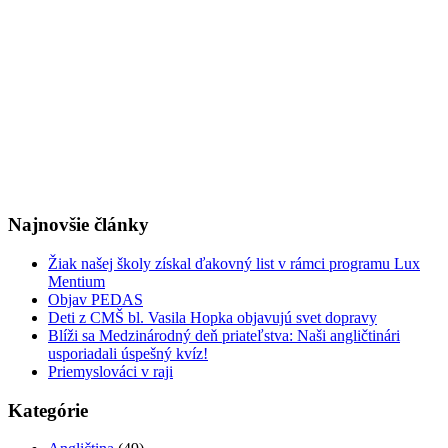
Najnovšie články
Žiak našej školy získal ďakovný list v rámci programu Lux
Mentium
Objav PEDAS
Deti z CMŠ bl. Vasila Hopka objavujú svet dopravy
Blíži sa Medzinárodný deň priateľstva: Naši angličtinári
usporiadali úspešný kvíz!
Priemyslováci v raji
Kategórie