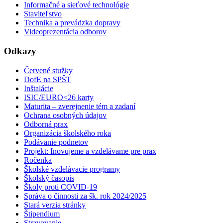
Informačné a sieťové technológie
Staviteľstvo
Technika a prevádzka dopravy
Videoprezentácia odborov
Odkazy
Červené stužky
DofE na SPŠT
Inštalácie
ISIC/EURO<26 karty
Maturita – zverejnenie tém a zadaní
Ochrana osobných údajov
Odborná prax
Organizácia školského roka
Podávanie podnetov
Projekt: Inovujeme a vzdelávame pre prax
Ročenka
Školské vzdelávacie programy
Školský časopis
Školy proti COVID-19
Správa o činnosti za šk. rok 2024/2025
Stará verzia stránky
Štipendium
Stravovanie