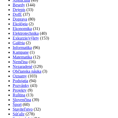
Angličtina
(49)
Besedy
(144)
Dejepis
(33)
DofE
(37)
Doprava
(80)
Ekológia
(2)
Ekonomika
(31)
Elektrotechnika
(40)
Exkurzie/výlety
(153)
Galéria
(2)
Informatika
(96)
Kampane
(1)
Matematika
(12)
Nemčina
(16)
Nezaradené
(129)
Občianska náuka
(3)
Oznamy
(103)
Podujatia
(94)
Pozvánky
(43)
Projekty
(9)
Ruština
(13)
Slovenčina
(39)
Šport
(60)
Staviteľstvo
(32)
Súťaže
(278)