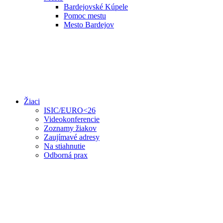
Bardejovské Kúpele
Pomoc mestu
Mesto Bardejov
Žiaci
ISIC/EURO<26
Videokonferencie
Zoznamy žiakov
Zaujímavé adresy
Na stiahnutie
Odborná prax