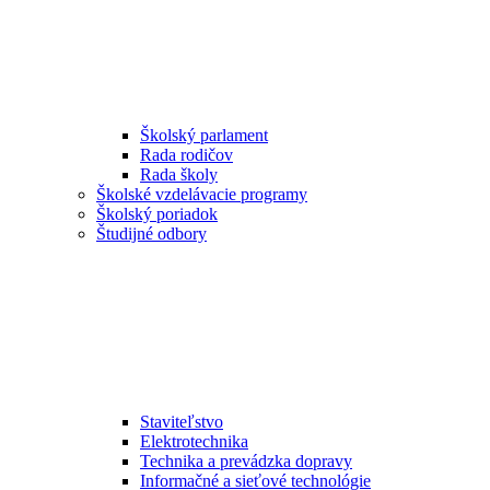
Školský parlament
Rada rodičov
Rada školy
Školské vzdelávacie programy
Školský poriadok
Študijné odbory
Staviteľstvo
Elektrotechnika
Technika a prevádzka dopravy
Informačné a sieťové technológie