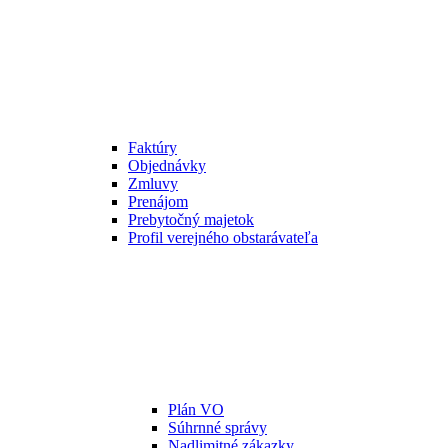
Faktúry
Objednávky
Zmluvy
Prenájom
Prebytočný majetok
Profil verejného obstarávateľa
Plán VO
Súhrnné správy
Nadlimitné zákazky