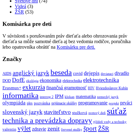
Svetové dni
(74)
Videá
(3)
ŽŠR
(53)
Komisárka pre deti
V súvislosti s porušovaním práv dieťaťa alebo ohrozovania práv
dieťaťa sa môže samotné dieťa aj bez vedomia rodičov, poručníka
lebo opatrovníka obrátiť na
Komisárku pre deti.
Značky
beseda
anglický jazyk
dejepis
divadlo
covid
AIDS
deviataci
DofE
elektrotechnika
ekonomika
DOD
elektrochnika
ekológia
exkurzia
finančná gramotnosť
Erasmus+
HIV
Hviezdoslavov Kubín
informatika
IPM
matematika
interreg 2
klokan
nemecký jazyk
olympiáda
programovanie
prváci
pozvánka
ples
prijímacie skúšky
projekt
súťaž
slovenský jazyk
staviteľstvo
stužková
svetový deň
technika a prevádzka dopravy
týždeň vedy a techniky
výlet
šport
ŽŠR
zenit
zdravie
valentin
červené stužky