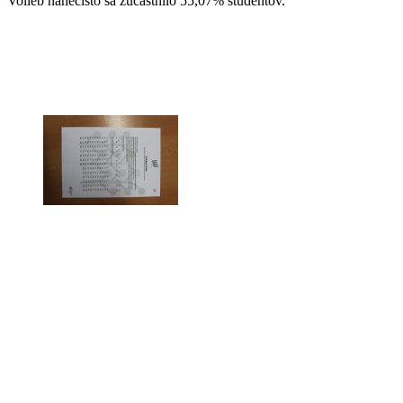
Volieb nanečisto sa zúčastnilo 55,07% študentov.