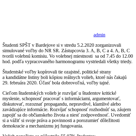
admin
Študenti SPŠT v Bardejove si v stredu 5.2.2020 zorganizovali
simulované voľby do NR SR. Zástupcovia 3. A, B, C a 4. A, B, C
tvorili volebnú komisiu. Vo volebnej miestnosti sa od 7.45 do 12.00
hod. podľa vypracovaného harmonogramu vystriedali všetky triedy.
Študentské voľby kopírovali tie ozajstné, politické strany
a kandidátne listiny boli kópiou reálnych volieb, ktoré nás čakajú
29. februára 2020. Účasť bola dobrovoľná, voľby tajné.
Cieľom študentských volieb je rozvíjať u študentov kritické
myslenie, schopnosť pracovať s informáciami, argumentovať,
diskutovať, rozoznať propagandu, nepravdivé, klamlivé alebo
zavádzajúce informácie. Rozvíjať schopnosť rozhodnúť sa, záujem
zapojiť sa do občianskeho života a niesť zodpovednosť. Uvedomiť
si a vážiť si svoje práva a povinnosti a porozumieť dôležitosti
demokracie a mechanizmu jej fungovania.