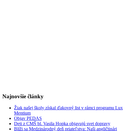
Najnovšie články
Žiak našej školy získal ďakovný list v rámci programu Lux
Mentium
Objav PEDAS
Deti z CMŠ bl. Vasila Hopka objavujú svet dopravy
Blíži sa Medzinárodný deň priateľstva: Naši angličtinári