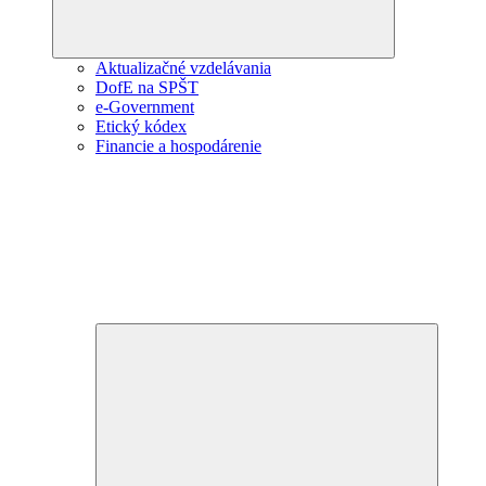
Aktualizačné vzdelávania
DofE na SPŠT
e-Government
Etický kódex
Financie a hospodárenie
Expand
child
menu