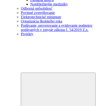
Najdôležitejšie medzníky
Odborná spôsobilosť
Povinné zverejňovanie
Elektrotechnické minimum
Organizácia školského roka
Podávanie, preverovanie a evidovanie podnetov
podávaných v zmysle zákona č. 54/2019 Z.z.
Projekty
Expand
child
menu