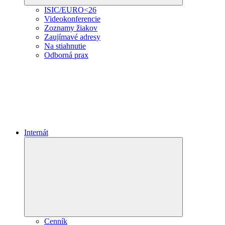
ISIC/EURO<26
Videokonferencie
Zoznamy žiakov
Zaujímavé adresy
Na stiahnutie
Odborná prax
Internát
Expand
child
menu
Cenník