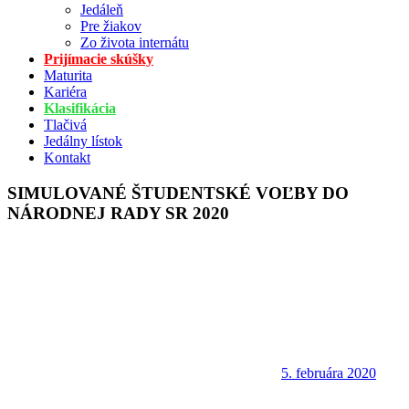
Jedáleň
Pre žiakov
Zo života internátu
Prijímacie skúšky
Maturita
Kariéra
Klasifikácia
Tlačivá
Jedálny lístok
Kontakt
SIMULOVANÉ ŠTUDENTSKÉ VOĽBY DO
NÁRODNEJ RADY SR 2020
5. februára 2020