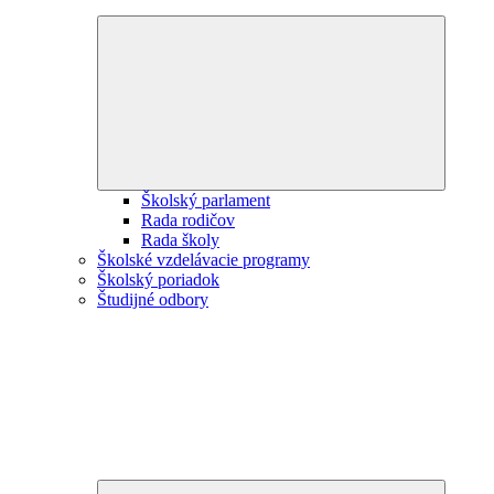
Expand
child
menu
Školský parlament
Rada rodičov
Rada školy
Školské vzdelávacie programy
Školský poriadok
Študijné odbory
Expand