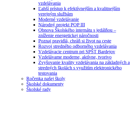
vzdelávania
Ľahší prístup k efektívnejším a kvalitnejším
verejným službám
Moderné vzdelávanie
Národný projekt POP III
Obnova Školského internátu s jedálňou –
zníženie energetickej náročnosti
Poznaj pravidlá, chráň si život na ceste
Rozvoj stredného odborného vzdelávania
Vzdelávacie centrum pri SPŠT Bardejov
Vzdelávame moderne, aktívne, tvorivo
Zvyšovanie kvality vzdelávania na základných a
stredných školách s využitím elektronického
testovania
Ročenka našej školy
Školské dokumenty
Školské rady