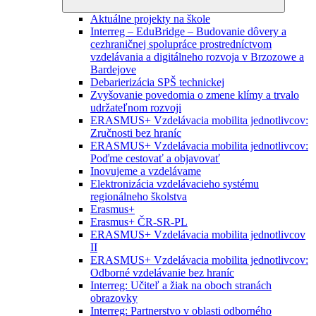
Aktuálne projekty na škole
Interreg – EduBridge – Budovanie dôvery a
cezhraničnej spolupráce prostredníctvom
vzdelávania a digitálneho rozvoja v Brzozowe a
Bardejove
Debarierizácia SPŠ technickej
Zvyšovanie povedomia o zmene klímy a trvalo
udržateľnom rozvoji
ERASMUS+ Vzdelávacia mobilita jednotlivcov:
Zručnosti bez hraníc
ERASMUS+ Vzdelávacia mobilita jednotlivcov:
Poďme cestovať a objavovať
Inovujeme a vzdelávame
Elektronizácia vzdelávacieho systému
regionálneho školstva
Erasmus+
Erasmus+ ČR-SR-PL
ERASMUS+ Vzdelávacia mobilita jednotlivcov
II
ERASMUS+ Vzdelávacia mobilita jednotlivcov:
Odborné vzdelávanie bez hraníc
Interreg: Učiteľ a žiak na oboch stranách
obrazovky
Interreg: Partnerstvo v oblasti odborného