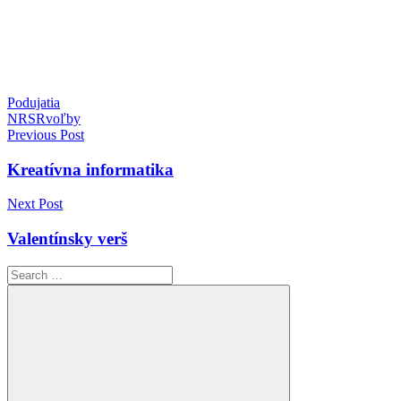
Podujatia
NRSR
voľby
Navigácia
Previous Post
v
Kreatívna informatika
článku
Next Post
Valentínsky verš
Search
for: