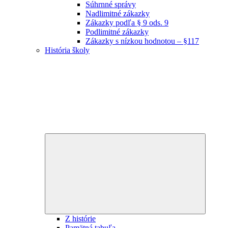
Súhrnné správy
Nadlimitné zákazky
Zákazky podľa § 9 ods. 9
Podlimitné zákazky
Zákazky s nízkou hodnotou – §117
História školy
Expand
child
menu
Z histórie
Pamätná tabuľa