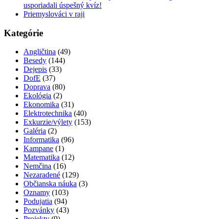
usporiadali úspešný kvíz!
Priemyslováci v raji
Kategórie
Angličtina
(49)
Besedy
(144)
Dejepis
(33)
DofE
(37)
Doprava
(80)
Ekológia
(2)
Ekonomika
(31)
Elektrotechnika
(40)
Exkurzie/výlety
(153)
Galéria
(2)
Informatika
(96)
Kampane
(1)
Matematika
(12)
Nemčina
(16)
Nezaradené
(129)
Občianska náuka
(3)
Oznamy
(103)
Podujatia
(94)
Pozvánky
(43)
Projekty
(9)