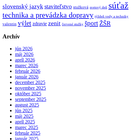
súťaž
slovenský jazyk
staviteľstvo
stužková
svetový deň
technika a prevádzka dopravy
týždeň vedy a techniky
výlet
šport
ŽŠR
zenit
zdravie
valentin
červené stužky
Archív
jún 2026
máj 2026
apríl 2026
marec 2026
február 2026
január 2026
december 2025
november 2025
október 2025
september 2025
august 2025
jún 2025
máj 2025
apríl 2025
marec 2025
február 2025
január 2025