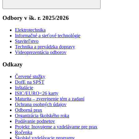
Search
Odbory v šk. r. 2025/2026
Elektrotechnika
Informačné a sieťové technológie
Staviteľstvo
Technika a prevádzka dopravy
Videoprezentácia odborov
Odkazy
Červené stužky
DofE na SPŠT
Inštalácie
ISIC/EURO<26 karty
Maturita – zverejnenie tém a zadaní
Ochrana osobných údajov
Odborná prax
Organizácia školského roka
Podávanie podnetov
Projekt: Inovujeme a vzdelávame pre prax
Ročenka
Školské vzdelávacie programy