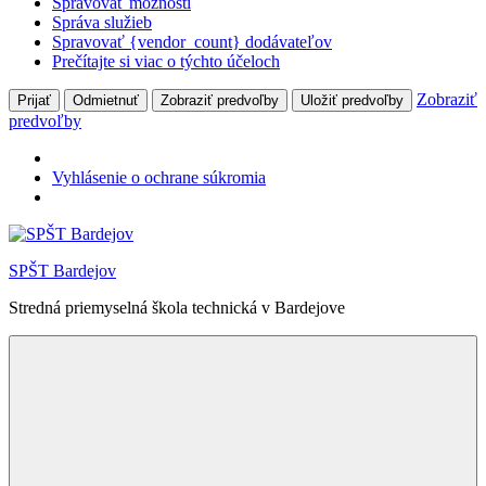
Spravovať možnosti
Správa služieb
Spravovať {vendor_count} dodávateľov
Prečítajte si viac o týchto účeloch
Zobraziť
Prijať
Odmietnuť
Zobraziť predvoľby
Uložiť predvoľby
predvoľby
Vyhlásenie o ochrane súkromia
Skip
to
SPŠT Bardejov
content
Stredná priemyselná škola technická v Bardejove