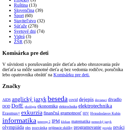
Ruština
(13)
Slovenčina
(39)
Šport
(60)
Staviteľstvo
(32)
Súťaže
(278)
Svetové dni
(74)
Videá
(3)
ŽŠR
(53)
Komisárka pre deti
V súvislosti s porušovaním práv dieťaťa alebo ohrozovania práv
dieťaťa sa môže samotné dieťa aj bez vedomia rodičov, poručníka
lebo opatrovníka obrátiť na
Komisárku pre deti.
Značky
beseda
anglický jazyk
dejepis
divadlo
covid
AIDS
deviataci
DofE
elektrotechnika
ekonomika
DOD
elektrochnika
ekológia
exkurzia
finančná gramotnosť
Erasmus+
HIV
Hviezdoslavov Kubín
informatika
IPM
matematika
interreg 2
klokan
nemecký jazyk
olympiáda
programovanie
prváci
pozvánka
ples
prijímacie skúšky
projekt