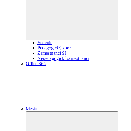
child
menu
Vedenie
Pedagogický zbor
Zamestnanci ŠI
Nepedagogickí zamestnanci
Office 365
Mesto
Expand
child
menu