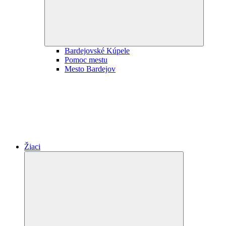
Bardejovské Kúpele
Pomoc mestu
Mesto Bardejov
Žiaci
Expand
child
menu