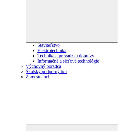
child
menu
Staviteľstvo
Elektrotechnika
Technika a prevádzka dopravy
Informačné a sieťové technológie
Výchovný poradca
Školský podporný tím
Zamestnanci
Expand