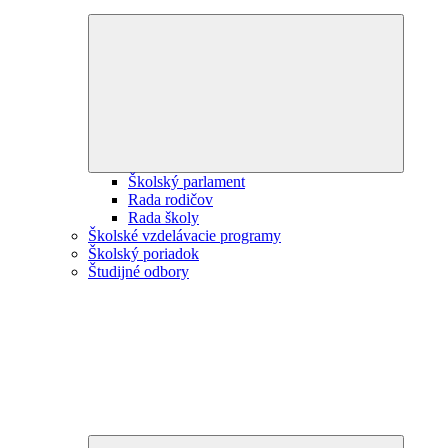
Expand
child
menu
Školský parlament
Rada rodičov
Rada školy
Školské vzdelávacie programy
Školský poriadok
Študijné odbory
Expand