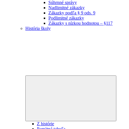
Súhrnné správy
Nadlimitné zákazky
Zákazky podľa § 9 ods. 9
Podlimitné zákazky
Zákazky s nízkou hodnotou – §117
História školy
Expand
child
menu
Z histórie
Pamätná tabuľa