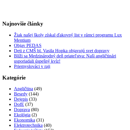
Najnovšie články
Žiak našej školy získal ďakovný list v rámci programu Lux
Mentium
Objav PEDAS
Deti z CMŠ bl. Vasila Hopka objavujú svet dopravy
Blíži sa Medzinárodný deň priateľstva: Naši angličtinári
usporiadali úspešný kvíz!
Priemyslováci v raji
Kategórie
Angličtina
(49)
Besedy
(144)
Dejepis
(33)
DofE
(37)
Doprava
(80)
Ekológia
(2)
Ekonomika
(31)
Elektrotechnika
(40)