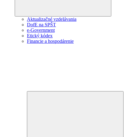
Aktualizačné vzdelávania
DofE na SPŠT
e-Government
Etický kódex
Financie a hospodárenie
Expand
child
menu