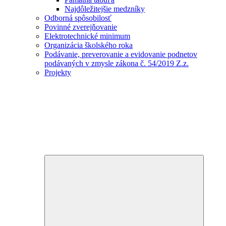
Najdôležitejšie medzníky
Odborná spôsobilosť
Povinné zverejňovanie
Elektrotechnické minimum
Organizácia školského roka
Podávanie, preverovanie a evidovanie podnetov
podávaných v zmysle zákona č. 54/2019 Z.z.
Projekty
Expand
child
menu