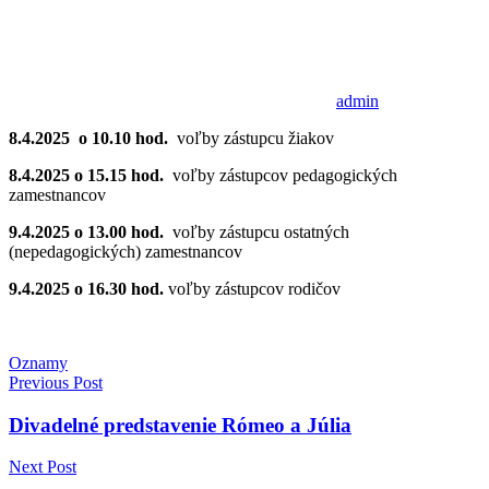
admin
8.4.2025 o 10.10 hod.
voľby zástupcu žiakov
8.4.2025 o 15.15 hod.
voľby zástupcov pedagogických
zamestnancov
9.4.2025 o 13.00 hod.
voľby zástupcu ostatných
(nepedagogických) zamestnancov
9.4.2025 o 16.30 hod.
voľby zástupcov rodičov
Oznamy
Navigácia
Previous Post
v
Divadelné predstavenie Rómeo a Júlia
článku
Next Post