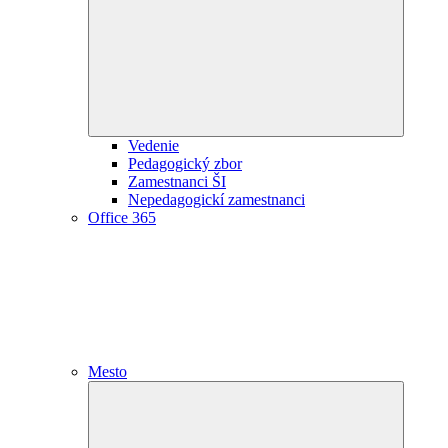
child
menu
Vedenie
Pedagogický zbor
Zamestnanci ŠI
Nepedagogickí zamestnanci
Office 365
Mesto
Expand
child
menu