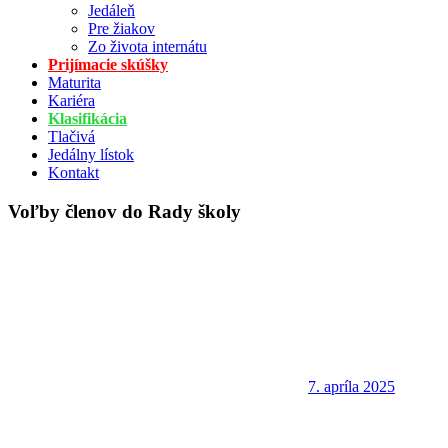
Jedáleň
Pre žiakov
Zo života internátu
Prijímacie skúšky
Maturita
Kariéra
Klasifikácia
Tlačivá
Jedálny lístok
Kontakt
Voľby členov do Rady školy
7. apríla 2025