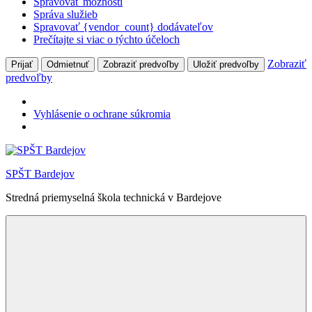
Spravovať možnosti
Správa služieb
Spravovať {vendor_count} dodávateľov
Prečítajte si viac o týchto účeloch
Zobraziť
Prijať
Odmietnuť
Zobraziť predvoľby
Uložiť predvoľby
predvoľby
Vyhlásenie o ochrane súkromia
Skip
to
SPŠT Bardejov
content
Stredná priemyselná škola technická v Bardejove