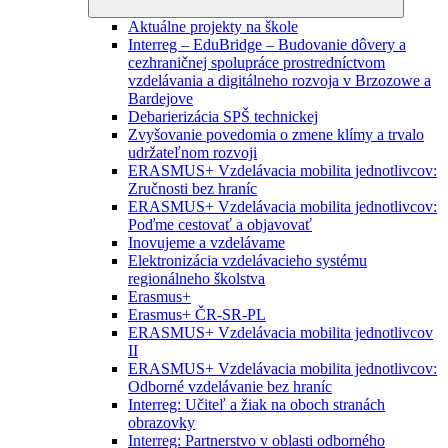
Aktuálne projekty na škole
Interreg – EduBridge – Budovanie dôvery a
cezhraničnej spolupráce prostredníctvom
vzdelávania a digitálneho rozvoja v Brzozowe a
Bardejove
Debarierizácia SPŠ technickej
Zvyšovanie povedomia o zmene klímy a trvalo
udržateľnom rozvoji
ERASMUS+ Vzdelávacia mobilita jednotlivcov:
Zručnosti bez hraníc
ERASMUS+ Vzdelávacia mobilita jednotlivcov:
Poďme cestovať a objavovať
Inovujeme a vzdelávame
Elektronizácia vzdelávacieho systému
regionálneho školstva
Erasmus+
Erasmus+ ČR-SR-PL
ERASMUS+ Vzdelávacia mobilita jednotlivcov
II
ERASMUS+ Vzdelávacia mobilita jednotlivcov:
Odborné vzdelávanie bez hraníc
Interreg: Učiteľ a žiak na oboch stranách
obrazovky
Interreg: Partnerstvo v oblasti odborného