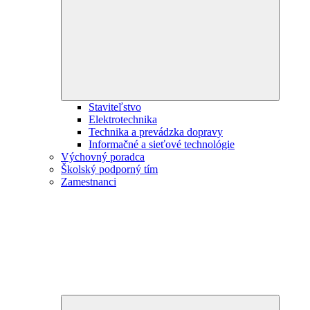
child
menu
Staviteľstvo
Elektrotechnika
Technika a prevádzka dopravy
Informačné a sieťové technológie
Výchovný poradca
Školský podporný tím
Zamestnanci
Expand