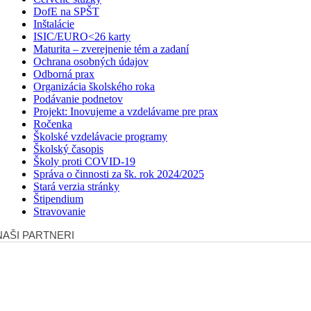
DofE na SPŠT
Inštalácie
ISIC/EURO<26 karty
Maturita – zverejnenie tém a zadaní
Ochrana osobných údajov
Odborná prax
Organizácia školského roka
Podávanie podnetov
Projekt: Inovujeme a vzdelávame pre prax
Ročenka
Školské vzdelávacie programy
Školský časopis
Školy proti COVID-19
Správa o činnosti za šk. rok 2024/2025
Stará verzia stránky
Štipendium
Stravovanie