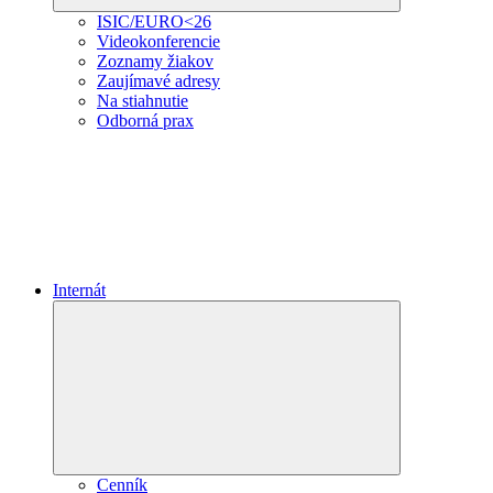
ISIC/EURO<26
Videokonferencie
Zoznamy žiakov
Zaujímavé adresy
Na stiahnutie
Odborná prax
Internát
Expand
child
menu
Cenník