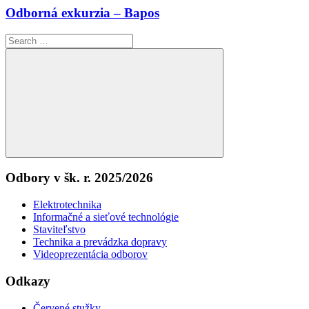
Odborná exkurzia – Bapos
Search
for:
Search
Odbory v šk. r. 2025/2026
Elektrotechnika
Informačné a sieťové technológie
Staviteľstvo
Technika a prevádzka dopravy
Videoprezentácia odborov
Odkazy
Červené stužky