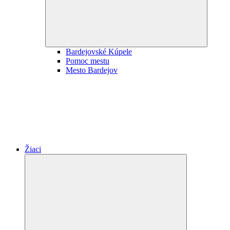
Bardejovské Kúpele
Pomoc mestu
Mesto Bardejov
Žiaci
Expand
child
menu