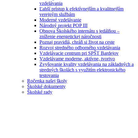
vzdelávania
Ľahší prístup k efektívnejším a kvalitnejším
verejným službám
Moderné vzdelávanie
Národný projekt POP III
Obnova Školského internátu s jedálňou –
zníženie energetickej náročnosti
Poznaj pravidlá, chráň si život na ceste
Rozvoj stredného odborného vzdelávania
Vzdelávacie centrum pri SPŠT Bardejov
Vzdelávame moderne, aktívne, tvorivo
Zvyšovanie kvality vzdelávania na základných a
stredných školách s využitím elektronického
testovania
Ročenka našej školy
Školské dokumenty
Školské rady