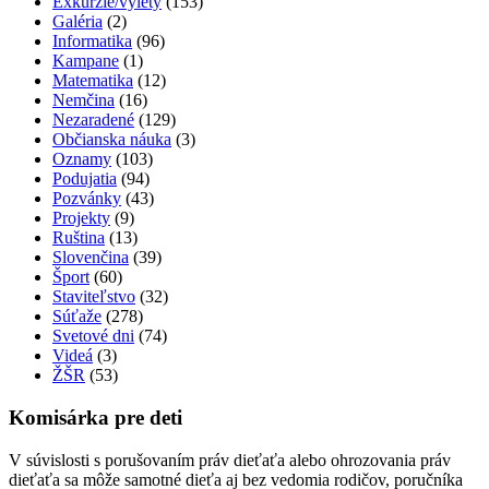
Exkurzie/výlety
(153)
Galéria
(2)
Informatika
(96)
Kampane
(1)
Matematika
(12)
Nemčina
(16)
Nezaradené
(129)
Občianska náuka
(3)
Oznamy
(103)
Podujatia
(94)
Pozvánky
(43)
Projekty
(9)
Ruština
(13)
Slovenčina
(39)
Šport
(60)
Staviteľstvo
(32)
Súťaže
(278)
Svetové dni
(74)
Videá
(3)
ŽŠR
(53)
Komisárka pre deti
V súvislosti s porušovaním práv dieťaťa alebo ohrozovania práv
dieťaťa sa môže samotné dieťa aj bez vedomia rodičov, poručníka