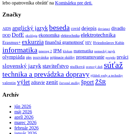
lebo opatrovníka obrátiť na
Komisárku pre deti.
Značky
beseda
anglický jazyk
dejepis
divadlo
covid
AIDS
deviataci
DofE
elektrotechnika
ekonomika
DOD
elektrochnika
ekológia
exkurzia
finančná gramotnosť
Erasmus+
HIV
Hviezdoslavov Kubín
informatika
IPM
matematika
interreg 2
klokan
nemecký jazyk
olympiáda
programovanie
prváci
pozvánka
ples
prijímacie skúšky
projekt
súťaž
slovenský jazyk
staviteľstvo
stužková
svetový deň
technika a prevádzka dopravy
týždeň vedy a techniky
výlet
šport
ŽŠR
zenit
zdravie
valentin
červené stužky
Archív
jún 2026
máj 2026
apríl 2026
marec 2026
február 2026
január 2026