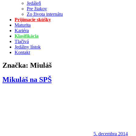
Jedáleň
Pre žiakov
Zo života internátu
Prijímacie skúšky
Maturita
Kariéra
Klasifikácia
Tlačivá
Jedálny lístok
Kontakt
Značka:
Miuláš
Mikuláš na SPŠ
5. decembra 2014