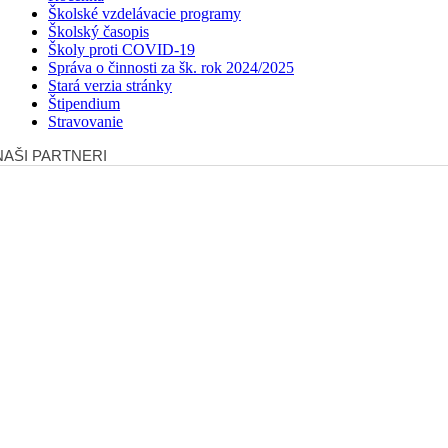
Školské vzdelávacie programy
Školský časopis
Školy proti COVID-19
Správa o činnosti za šk. rok 2024/2025
Stará verzia stránky
Štipendium
Stravovanie