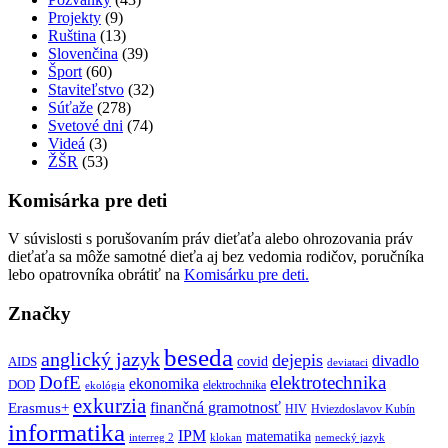
Projekty
(9)
Ruština
(13)
Slovenčina
(39)
Šport
(60)
Staviteľstvo
(32)
Súťaže
(278)
Svetové dni
(74)
Videá
(3)
ŽŠR
(53)
Komisárka pre deti
V súvislosti s porušovaním práv dieťaťa alebo ohrozovania práv
dieťaťa sa môže samotné dieťa aj bez vedomia rodičov, poručníka
lebo opatrovníka obrátiť na
Komisárku pre deti.
Značky
beseda
anglický jazyk
dejepis
divadlo
covid
AIDS
deviataci
DofE
elektrotechnika
ekonomika
DOD
elektrochnika
ekológia
exkurzia
finančná gramotnosť
Erasmus+
HIV
Hviezdoslavov Kubín
informatika
IPM
matematika
interreg 2
klokan
nemecký jazyk