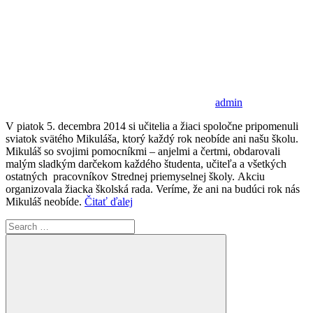
admin
V piatok 5. decembra 2014 si učitelia a žiaci spoločne pripomenuli
sviatok svätého Mikuláša, ktorý každý rok neobíde ani našu školu.
Mikuláš so svojimi pomocníkmi – anjelmi a čertmi, obdarovali
malým sladkým darčekom každého študenta, učiteľa a všetkých
ostatných pracovníkov Strednej priemyselnej školy. Akciu
organizovala žiacka školská rada. Veríme, že ani na budúci rok nás
Mikuláš neobíde.
Čitať ďalej
Search
for: