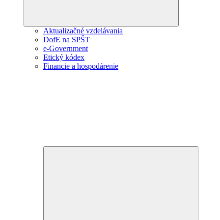
Aktualizačné vzdelávania
DofE na SPŠT
e-Government
Etický kódex
Financie a hospodárenie
Expand
child
menu