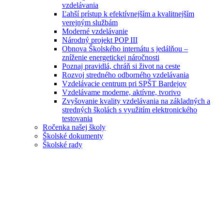
vzdelávania
Ľahší prístup k efektívnejším a kvalitnejším
verejným službám
Moderné vzdelávanie
Národný projekt POP III
Obnova Školského internátu s jedálňou –
zníženie energetickej náročnosti
Poznaj pravidlá, chráň si život na ceste
Rozvoj stredného odborného vzdelávania
Vzdelávacie centrum pri SPŠT Bardejov
Vzdelávame moderne, aktívne, tvorivo
Zvyšovanie kvality vzdelávania na základných a
stredných školách s využitím elektronického
testovania
Ročenka našej školy
Školské dokumenty
Školské rady