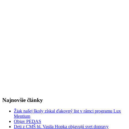
Najnovšie články
Žiak našej školy získal ďakovný list v rámci programu Lux
Mentium
Objav PEDAS
Deti z CMŠ bl. Vasila Hopka objavujú svet dopravy