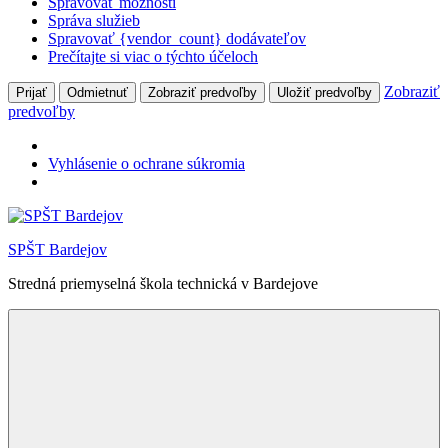
Spravovať možnosti
Správa služieb
Spravovať {vendor_count} dodávateľov
Prečítajte si viac o týchto účeloch
Zobraziť
Prijať
Odmietnuť
Zobraziť predvoľby
Uložiť predvoľby
predvoľby
Vyhlásenie o ochrane súkromia
Skip
to
SPŠT Bardejov
content
Stredná priemyselná škola technická v Bardejove