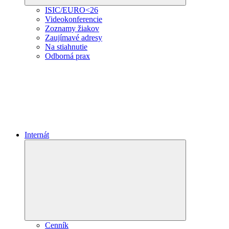
ISIC/EURO<26
Videokonferencie
Zoznamy žiakov
Zaujímavé adresy
Na stiahnutie
Odborná prax
Internát
Expand
child
menu
Cenník