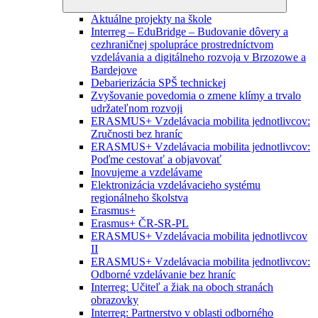
Aktuálne projekty na škole
Interreg – EduBridge – Budovanie dôvery a
cezhraničnej spolupráce prostredníctvom
vzdelávania a digitálneho rozvoja v Brzozowe a
Bardejove
Debarierizácia SPŠ technickej
Zvyšovanie povedomia o zmene klímy a trvalo
udržateľnom rozvoji
ERASMUS+ Vzdelávacia mobilita jednotlivcov:
Zručnosti bez hraníc
ERASMUS+ Vzdelávacia mobilita jednotlivcov:
Poďme cestovať a objavovať
Inovujeme a vzdelávame
Elektronizácia vzdelávacieho systému
regionálneho školstva
Erasmus+
Erasmus+ ČR-SR-PL
ERASMUS+ Vzdelávacia mobilita jednotlivcov
II
ERASMUS+ Vzdelávacia mobilita jednotlivcov:
Odborné vzdelávanie bez hraníc
Interreg: Učiteľ a žiak na oboch stranách
obrazovky
Interreg: Partnerstvo v oblasti odborného