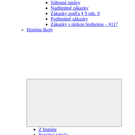
Súhrnné správy
Nadlimitné zákazky
Zákazky podľa § 9 ods. 9
Podlimitné zákazky
Zákazky s nízkou hodnotou – §117
História školy
Expand
child
menu
Z histórie
Pamätná tabuľa