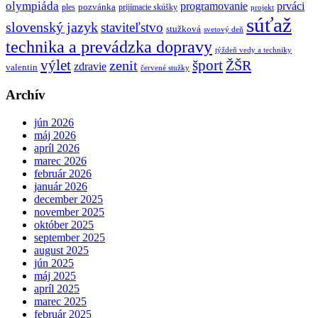
olympiáda
programovanie
prváci
pozvánka
ples
prijímacie skúšky
projekt
súťaž
slovenský jazyk
staviteľstvo
stužková
svetový deň
technika a prevádzka dopravy
týždeň vedy a techniky
výlet
šport
ŽŠR
zenit
zdravie
valentin
červené stužky
Archív
jún 2026
máj 2026
apríl 2026
marec 2026
február 2026
január 2026
december 2025
november 2025
október 2025
september 2025
august 2025
jún 2025
máj 2025
apríl 2025
marec 2025
február 2025