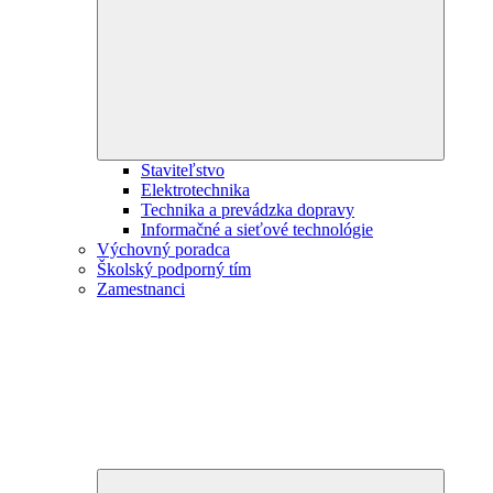
child
menu
Staviteľstvo
Elektrotechnika
Technika a prevádzka dopravy
Informačné a sieťové technológie
Výchovný poradca
Školský podporný tím
Zamestnanci
Expand