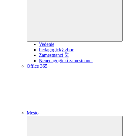
child
menu
Vedenie
Pedagogický zbor
Zamestnanci ŠI
Nepedagogickí zamestnanci
Office 365
Mesto
Expand
child
menu