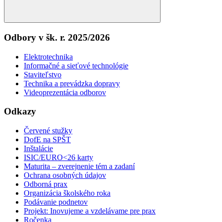
Search
Odbory v šk. r. 2025/2026
Elektrotechnika
Informačné a sieťové technológie
Staviteľstvo
Technika a prevádzka dopravy
Videoprezentácia odborov
Odkazy
Červené stužky
DofE na SPŠT
Inštalácie
ISIC/EURO<26 karty
Maturita – zverejnenie tém a zadaní
Ochrana osobných údajov
Odborná prax
Organizácia školského roka
Podávanie podnetov
Projekt: Inovujeme a vzdelávame pre prax
Ročenka