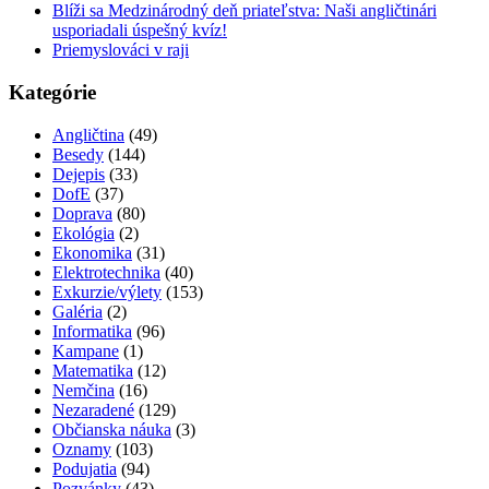
Blíži sa Medzinárodný deň priateľstva: Naši angličtinári
usporiadali úspešný kvíz!
Priemyslováci v raji
Kategórie
Angličtina
(49)
Besedy
(144)
Dejepis
(33)
DofE
(37)
Doprava
(80)
Ekológia
(2)
Ekonomika
(31)
Elektrotechnika
(40)
Exkurzie/výlety
(153)
Galéria
(2)
Informatika
(96)
Kampane
(1)
Matematika
(12)
Nemčina
(16)
Nezaradené
(129)
Občianska náuka
(3)
Oznamy
(103)
Podujatia
(94)
Pozvánky
(43)