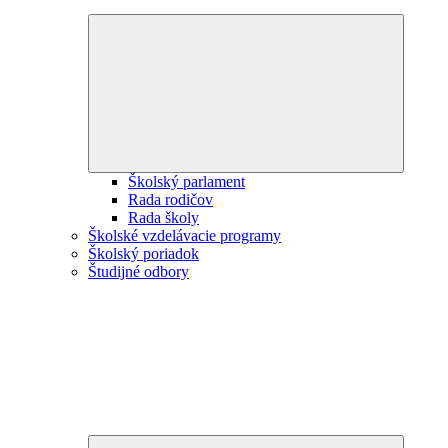
Expand
child
menu
Školský parlament
Rada rodičov
Rada školy
Školské vzdelávacie programy
Školský poriadok
Študijné odbory
Expand