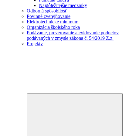
Najdôležitejšie medzníky
Odborná spôsobilosť
Povinné zverejňovanie
Elektrotechnické minimum
Organizácia školského roka
Podávanie, preverovanie a evidovanie podnetov
podávaných v zmysle zákona č. 54/2019 Z.z.
Projekty
Expand
child
menu