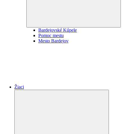
Bardejovské Kúpele
Pomoc mestu
Mesto Bardejov
Žiaci
Expand
child
menu