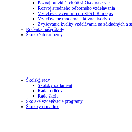
Poznaj pravidlá, chráň si život na ceste
Rozvoj stredného odborného vzdelávania
Vzdelávacie centrum pri SPŠT Bardejov
Vzdelávame moderne, aktívne, tvorivo
Zvyšovanie kvality vzdelávania na základných a st
Ročenka našej školy
Školské dokumenty
Školské rady
Školský parlament
Rada rodičov
Rada školy
Školské vzdelávacie programy
Školský poriadok