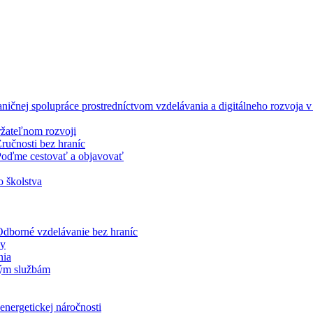
ničnej spolupráce prostredníctvom vzdelávania a digitálneho rozvoja
ržateľnom rozvoji
učnosti bez hraníc
oďme cestovať a objavovať
o školstva
dborné vzdelávanie bez hraníc
ky
nia
jným službám
energetickej náročnosti