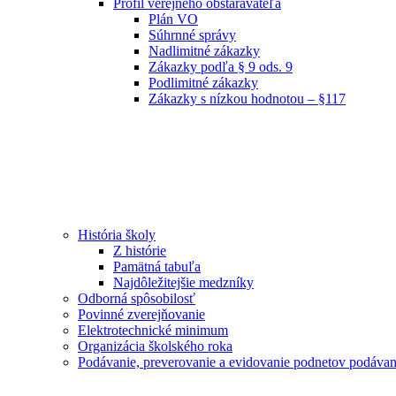
Profil verejného obstarávateľa
Plán VO
Súhrnné správy
Nadlimitné zákazky
Zákazky podľa § 9 ods. 9
Podlimitné zákazky
Zákazky s nízkou hodnotou – §117
História školy
Z histórie
Pamätná tabuľa
Najdôležitejšie medzníky
Odborná spôsobilosť
Povinné zverejňovanie
Elektrotechnické minimum
Organizácia školského roka
Podávanie, preverovanie a evidovanie podnetov podávan