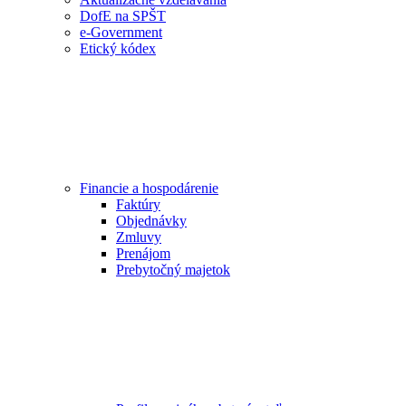
DofE na SPŠT
e-Government
Etický kódex
Financie a hospodárenie
Faktúry
Objednávky
Zmluvy
Prenájom
Prebytočný majetok