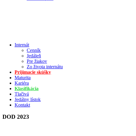
Internát
Cenník
Jedáleň
Pre žiakov
Zo života internátu
Prijímacie skúšky
Maturita
Kariéra
Klasifikácia
Tlačivá
Jedálny lístok
Kontakt
DOD 2023