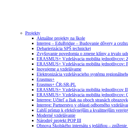
Projekty
Aktuálne projekty na škole
Interreg – EduBridge – Budovanie dôvery a cezhra
Debarierizácia SPŠ technickej
Zvyšovanie povedomia o zmene klímy a trvalo ud
ERASMUS+ Vzdelávacia mobilita jednotlivcov: Zr
ERASMUS+ Vzdelávacia mobilita jednotlivcov: P
Inovujeme a vzdelávame
Elektronizácia vzdelávacieho systému regionálneh
Erasmus+
Erasmus+ ČR-SR-PL
ERASMUS+ Vzdelávacia mobilita jednotlivcov II
ERASMUS+ Vzdelávacia mobilita jednotlivcov: O
Interreg: Učiteľ a žiak na oboch stranách obrazov
Interreg: Partnerstvo v oblasti odborného vzdeláva
Ľahší prístup k efektívnejším a kvalitnejším vere
Moderné vzdelávanie
Národný projekt POP III
Obnova Školského internátu s jedálňou – zníženie 