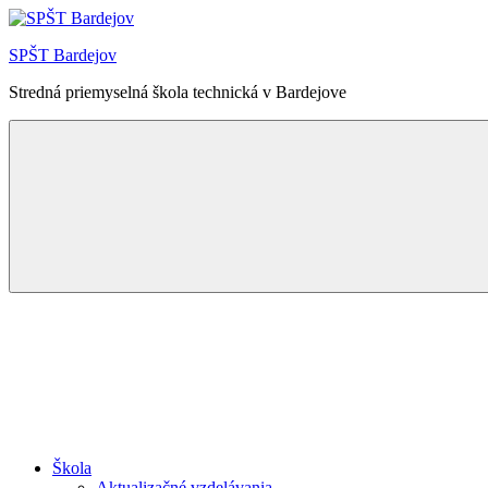
Skip
to
SPŠT Bardejov
content
Stredná priemyselná škola technická v Bardejove
Menu
Škola
Aktualizačné vzdelávania