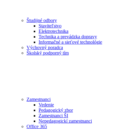
Študijné odbory
Staviteľstvo
Elektrotechnika
Technika a prevádzka dopravy
Informačné a sieťové technológie
Výchovný poradca
Školský podporný tím
Zamestnanci
Vedenie
Pedagogický zbor
Zamestnanci ŠI
Nepedagogickí zamestnanci
Office 365