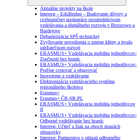
Aktuálne projekty na škole
Interreg – EduBridge – Budovanie dôvery a
cezhraničnej spolupráce prostredníctvom
vzdelávania a digitálneho rozvoja v Brzozowe a
Bardejove
Debarierizácia SPŠ technickej
Zvyšovanie povedomia o zmene klímy a trvalo
udržateľnom rozvoji
ERASMUS+ Vzdelávacia mobilita jednotlivcov:
Zručnosti bez hraníc
ERASMUS+ Vzdelávacia mobilita jednotlivcov:
Poďme cestovať a objavovať
Inovujeme a vzdelávame
Elektronizácia vzdelávacieho systému
regionálneho školstva
Erasmus+
Erasmus+ ČR-SR-PL
ERASMUS+ Vzdelávacia mobilita jednotlivcov
II
ERASMUS+ Vzdelávacia mobilita jednotlivcov:
Odborné vzdelávanie bez hraníc
Interreg: Učiteľ a žiak na oboch stranách
obrazovky
Interreg: Partnerstvo v oblasti odborného