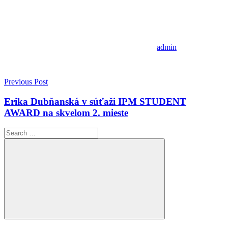
admin
Navigácia
Previous Post
v
Erika Dubňanská v súťaži IPM STUDENT
článku
AWARD na skvelom 2. mieste
Search
for:
Search