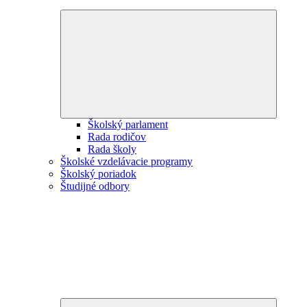
Expand
child
menu
Školský parlament
Rada rodičov
Rada školy
Školské vzdelávacie programy
Školský poriadok
Študijné odbory
Expand