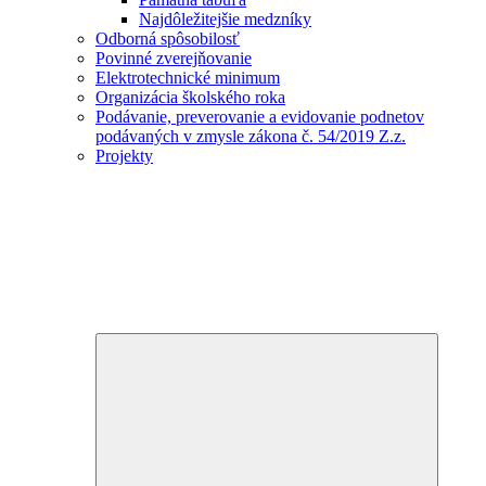
Najdôležitejšie medzníky
Odborná spôsobilosť
Povinné zverejňovanie
Elektrotechnické minimum
Organizácia školského roka
Podávanie, preverovanie a evidovanie podnetov
podávaných v zmysle zákona č. 54/2019 Z.z.
Projekty
Expand
child
menu