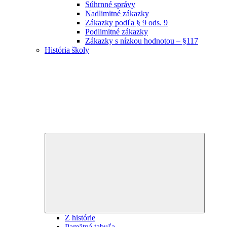
Súhrnné správy
Nadlimitné zákazky
Zákazky podľa § 9 ods. 9
Podlimitné zákazky
Zákazky s nízkou hodnotou – §117
História školy
Expand
child
menu
Z histórie
Pamätná tabuľa