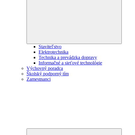
child
menu
Staviteľstvo
Elektrotechnika
Technika a prevádzka dopravy
Informačné a sieťové technológie
Výchovný poradca
Školský podporný tím
Zamestnanci
Expand