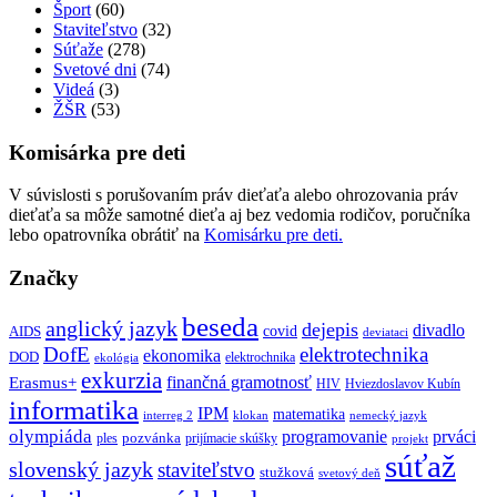
Šport
(60)
Staviteľstvo
(32)
Súťaže
(278)
Svetové dni
(74)
Videá
(3)
ŽŠR
(53)
Komisárka pre deti
V súvislosti s porušovaním práv dieťaťa alebo ohrozovania práv
dieťaťa sa môže samotné dieťa aj bez vedomia rodičov, poručníka
lebo opatrovníka obrátiť na
Komisárku pre deti.
Značky
beseda
anglický jazyk
dejepis
divadlo
covid
AIDS
deviataci
DofE
elektrotechnika
ekonomika
DOD
elektrochnika
ekológia
exkurzia
finančná gramotnosť
Erasmus+
HIV
Hviezdoslavov Kubín
informatika
IPM
matematika
interreg 2
klokan
nemecký jazyk
olympiáda
programovanie
prváci
pozvánka
ples
prijímacie skúšky
projekt
súťaž
slovenský jazyk
staviteľstvo
stužková
svetový deň