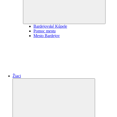
Bardejovské Kúpele
Pomoc mestu
Mesto Bardejov
Žiaci
Expand
child
menu