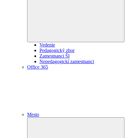
child
menu
Vedenie
Pedagogický zbor
Zamestnanci ŠI
Nepedagogickí zamestnanci
Office 365
Mesto
Expand
child
menu