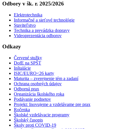
Odbory v šk. r. 2025/2026
Elektrotechnika
Informačné a sieťové technológie
Staviteľstvo
Technika a prevádzka dopravy
Videoprezentácia odborov
Odkazy
Červené stužky
DofE na SPŠT
Inštalácie
ISIC/EURO<26 karty
Maturita – zverejnenie tém a zadaní
Ochrana osobných údajov
Odborná prax
Organizácia školského roka
Podávanie podnetov
Projekt: Inovujeme a vzdelávame pre prax
Ročenka
Školské vzdelávacie programy
Školský časopis
Školy proti COVID-19