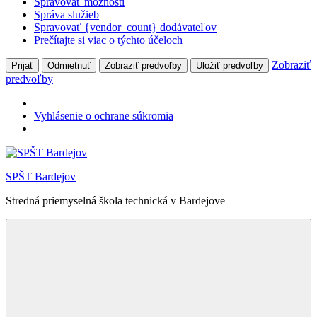
Spravovať možnosti
Správa služieb
Spravovať {vendor_count} dodávateľov
Prečítajte si viac o týchto účeloch
Zobraziť
Prijať
Odmietnuť
Zobraziť predvoľby
Uložiť predvoľby
predvoľby
Vyhlásenie o ochrane súkromia
Skip
to
SPŠT Bardejov
content
Stredná priemyselná škola technická v Bardejove