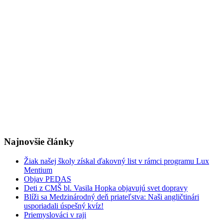
Najnovšie články
Žiak našej školy získal ďakovný list v rámci programu Lux
Mentium
Objav PEDAS
Deti z CMŠ bl. Vasila Hopka objavujú svet dopravy
Blíži sa Medzinárodný deň priateľstva: Naši angličtinári
usporiadali úspešný kvíz!
Priemyslováci v raji