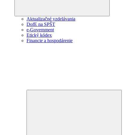
Aktualizačné vzdelávania
DofE na SPŠT
e-Government
Etický kódex
Financie a hospodárenie
Expand
child
menu