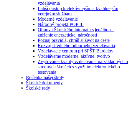
vzdelávania
Ľahší prístup k efektívnejším a kvalitnejším
verejným službám
Moderné vzdelávanie
Národný projekt POP III
Obnova Školského internátu s jedálňou –
zníženie energetickej náročnosti
Poznaj pravidlá, chráň si život na ceste
Rozvoj stredného odborného vzdelávania
Vzdelávacie centrum pri SPŠT Bardejov
Vzdelávame moderne, aktívne, tvorivo
Zvyšovanie kvality vzdelávania na základných a
stredných školách s využitím elektronického
testovania
Ročenka našej školy
Školské dokumenty
Školské rady