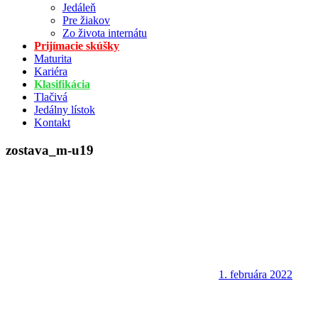
Jedáleň
Pre žiakov
Zo života internátu
Prijímacie skúšky
Maturita
Kariéra
Klasifikácia
Tlačivá
Jedálny lístok
Kontakt
zostava_m-u19
1. februára 2022