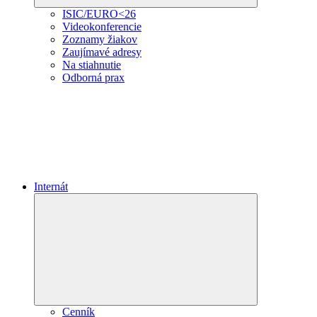
ISIC/EURO<26
Videokonferencie
Zoznamy žiakov
Zaujímavé adresy
Na stiahnutie
Odborná prax
Internát
Expand
child
menu
Cenník