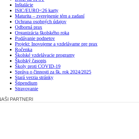
Inštalácie
ISIC/EURO<26 karty
Maturita – zverejnenie tém a zadaní
Ochrana osobných údajov
Odborná prax
Organizácia školského roka
Podávanie podnetov
Projekt: Inovujeme a vzdelávame pre prax
Ročenka
Školské vzdelávacie programy
Školský časopis
Školy proti COVID-19
Správa o činnosti za šk. rok 2024/2025
Stará verzia stránky
Štipendium
Stravovanie