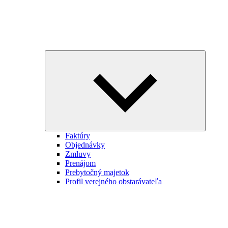
Expand
child
menu
Faktúry
Objednávky
Zmluvy
Prenájom
Prebytočný majetok
Profil verejného obstarávateľa