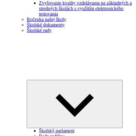
Zvyšovanie kvality vzdelávania na základných a
stredných školách s využitím elektronického
testovania
Ročenka našej školy
Školské dokumenty
Školské rady
Expand
child
menu
Školský parlament