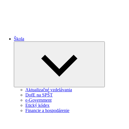
Škola
Expand
child
menu
Aktualizačné vzdelávania
DofE na SPŠT
e-Government
Etický kódex
Financie a hospodárenie