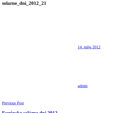
solarne_dni_2012_21
14. mája 2012
admin
Navigácia
Previous Post
v
Európske solárne dni 2012