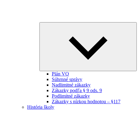
E
ch
m
Plán VO
Súhrnné správy
Nadlimitné zákazky
Zákazky podľa § 9 ods. 9
Podlimitné zákazky
Zákazky s nízkou hodnotou – §117
História školy