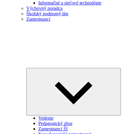
Informačné a sieťové technológie
Výchovný poradca
Školský podporný tím
Zamestnanci
Expand
child
menu
Vedenie
Pedagogický zbor
Zamestnanci ŠI