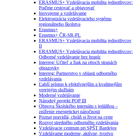
ERASMUS+ Vzdelávacia mobilita jednotlivcov:
Poďme cestovať a objavovať
Inovujeme a vzdelávame
Elektronizácia vzdelávacieho systému
regionálneho školstva
Erasmus+
Erasmus+ ČR-SR-PL
ERASMUS+ Vzdelávacia mobilita jednotlivcov
II
ERASMUS+ Vzdelávacia mobilita jednotlivcov:
Odborné vzdelávanie bez hraníc
Interreg: Učiteľ a žiak na oboch stranách
obrazovky
Interreg: Partnerstvo v oblasti odborného
vzdelávania
Ľahší prístup k efektívnejším a kvalitnejším
verejným službám
Moderné vzdelávanie
Národný projekt POP III
Obnova Školského internátu s jedálňou –
zníženie energetickej náročnosti
Poznaj pravidlá, chráň si život na ceste
Rozvoj stredného odborného vzdelávania
Vzdelávacie centrum pri SPŠT Bardejov
Vzdelávame moderne, aktívne, tvorivo