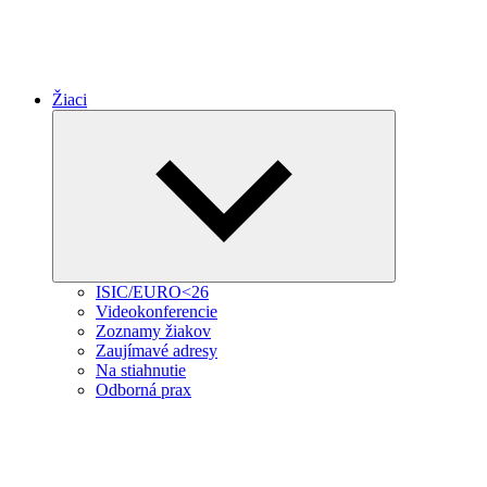
Žiaci
Expand
child
menu
ISIC/EURO<26
Videokonferencie
Zoznamy žiakov
Zaujímavé adresy
Na stiahnutie
Odborná prax