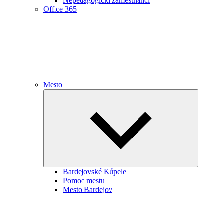
Nepedagogickí zamestnanci
Office 365
Mesto
Expand
child
menu
Bardejovské Kúpele
Pomoc mestu
Mesto Bardejov