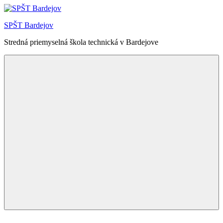
Skip
to
SPŠT Bardejov
content
Stredná priemyselná škola technická v Bardejove
Menu