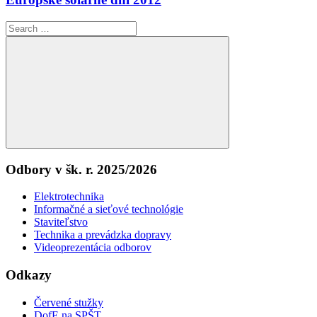
článku
Search
for:
Search
Odbory v šk. r. 2025/2026
Elektrotechnika
Informačné a sieťové technológie
Staviteľstvo
Technika a prevádzka dopravy
Videoprezentácia odborov
Odkazy
Červené stužky
DofE na SPŠT