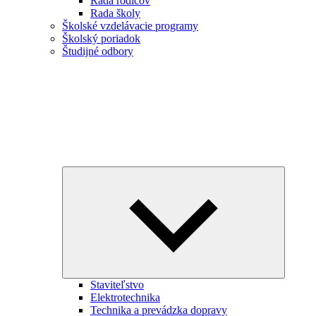
Rada rodičov
Rada školy
Školské vzdelávacie programy
Školský poriadok
Študijné odbory
Expand
child
menu
Staviteľstvo
Elektrotechnika
Technika a prevádzka dopravy