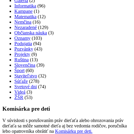
Galéria
(2)
Informatika
(96)
Kampane
(1)
Matematika
(12)
Nemčina
(16)
Nezaradené
(129)
Občianska náuka
(3)
Oznamy
(103)
Podujatia
(94)
Pozvánky
(43)
Projekty
(9)
Ruština
(13)
Slovenčina
(39)
Šport
(60)
Staviteľstvo
(32)
Súťaže
(278)
Svetové dni
(74)
Videá
(3)
ŽŠR
(53)
Komisárka pre deti
V súvislosti s porušovaním práv dieťaťa alebo ohrozovania práv
dieťaťa sa môže samotné dieťa aj bez vedomia rodičov, poručníka
lebo opatrovníka obrátiť na
Komisárku pre deti.