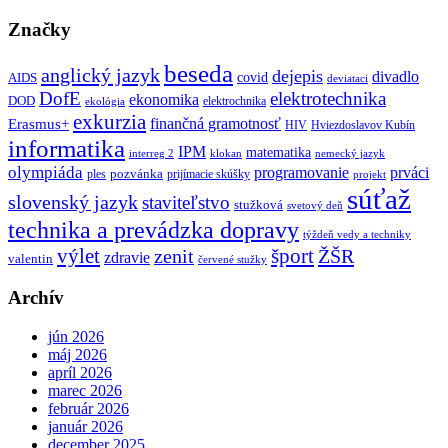
Značky
beseda
anglický jazyk
dejepis
divadlo
covid
AIDS
deviataci
DofE
elektrotechnika
ekonomika
DOD
elektrochnika
ekológia
exkurzia
finančná gramotnosť
Erasmus+
HIV
Hviezdoslavov Kubín
informatika
IPM
matematika
interreg 2
klokan
nemecký jazyk
olympiáda
programovanie
prváci
pozvánka
ples
prijímacie skúšky
projekt
súťaž
slovenský jazyk
staviteľstvo
stužková
svetový deň
technika a prevádzka dopravy
týždeň vedy a techniky
výlet
šport
ŽŠR
zenit
zdravie
valentin
červené stužky
Archív
jún 2026
máj 2026
apríl 2026
marec 2026
február 2026
január 2026
december 2025