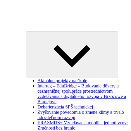
Expand
child
menu
Aktuálne projekty na škole
Interreg – EduBridge – Budovanie dôvery a
cezhraničnej spolupráce prostredníctvom
vzdelávania a digitálneho rozvoja v Brzozowe a
Bardejove
Debarierizácia SPŠ technickej
Zvyšovanie povedomia o zmene klímy a trvalo
udržateľnom rozvoji
ERASMUS+ Vzdelávacia mobilita jednotlivcov:
Zručnosti bez hraníc