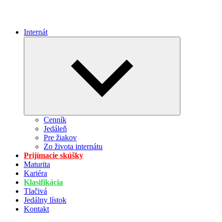
Internát
Expand
child
menu
Cenník
Jedáleň
Pre žiakov
Zo života internátu
Prijímacie skúšky
Maturita
Kariéra
Klasifikácia
Tlačivá
Jedálny lístok
Kontakt