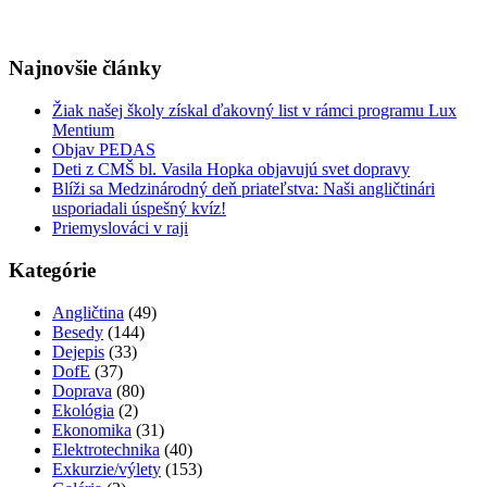
Najnovšie články
Žiak našej školy získal ďakovný list v rámci programu Lux
Mentium
Objav PEDAS
Deti z CMŠ bl. Vasila Hopka objavujú svet dopravy
Blíži sa Medzinárodný deň priateľstva: Naši angličtinári
usporiadali úspešný kvíz!
Priemyslováci v raji
Kategórie
Angličtina
(49)
Besedy
(144)
Dejepis
(33)
DofE
(37)
Doprava
(80)
Ekológia
(2)
Ekonomika
(31)
Elektrotechnika
(40)
Exkurzie/výlety
(153)