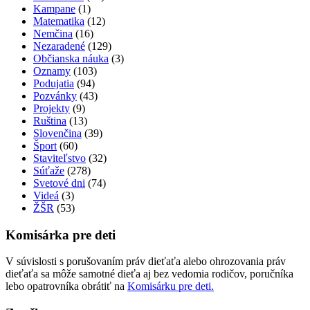
Kampane
(1)
Matematika
(12)
Nemčina
(16)
Nezaradené
(129)
Občianska náuka
(3)
Oznamy
(103)
Podujatia
(94)
Pozvánky
(43)
Projekty
(9)
Ruština
(13)
Slovenčina
(39)
Šport
(60)
Staviteľstvo
(32)
Súťaže
(278)
Svetové dni
(74)
Videá
(3)
ŽŠR
(53)
Komisárka pre deti
V súvislosti s porušovaním práv dieťaťa alebo ohrozovania práv
dieťaťa sa môže samotné dieťa aj bez vedomia rodičov, poručníka
lebo opatrovníka obrátiť na
Komisárku pre deti.