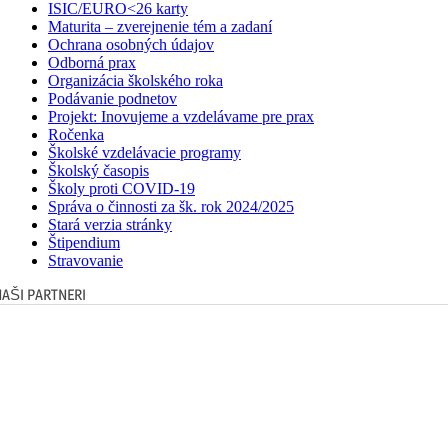
ISIC/EURO<26 karty
Maturita – zverejnenie tém a zadaní
Ochrana osobných údajov
Odborná prax
Organizácia školského roka
Podávanie podnetov
Projekt: Inovujeme a vzdelávame pre prax
Ročenka
Školské vzdelávacie programy
Školský časopis
Školy proti COVID-19
Správa o činnosti za šk. rok 2024/2025
Stará verzia stránky
Štipendium
Stravovanie