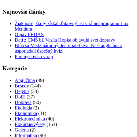
Najnovšie články
Žiak našej školy získal ďakovný list v rámci programu Lux
Mentium
Objav PEDAS
Deti z CMŠ bl. Vasila Hopka objavujú svet dopravy
Blíži sa Medzinárodný deň priateľstva: Naši angličtinári
usporiadali úspešný kvíz!
Priemyslováci v raji
Kategórie
Angličtina
(49)
Besedy
(144)
Dejepis
(33)
DofE
(37)
Doprava
(80)
Ekológia
(2)
Ekonomika
(31)
Elektrotechnika
(40)
Exkurzie/výlety
(153)
Galéria
(2)
Informatika
(96)