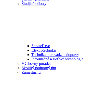
Študijné odbory
Staviteľstvo
Elektrotechnika
Technika a prevádzka dopravy
Informačné a sieťové technológie
Výchovný poradca
Školský podporný tím
Zamestnanci