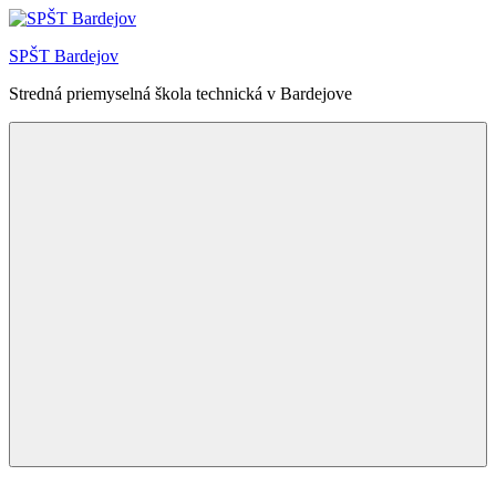
Skip
to
SPŠT Bardejov
content
Stredná priemyselná škola technická v Bardejove
Menu