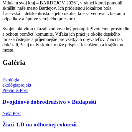
Milujem svoj kraj – BARDEJOV 2026“, v rámci ktorej pomohli
skrášliť naše mesto Bardejov. Ich pridelenou lokalitou bola
Ťačevská – detské ihrisko a jeho okolie, kde sa venovali zbieraniu
odpadkov a úprave verejného priestoru.
Svojou aktivitou ukázali zodpovedný prístup k životnému prostrediu
a ochotu pomôcť komunite. Vďaka ich práci je okolie detského
ihriska čistejšie a príjemnejšie pre všetkých obyvateľov. Žiaci tak
dokázali, že aj malý skutok môže prispieť k lepšiemu a krajšiemu
mestu.
Galéria
Ekológia
ekológia
projekt
Navigácia
Previous Post
v
Dvojdňové dobrodružstvo v Budapešti
článku
Next Post
Žiaci 1.D na odbornej exkurzii