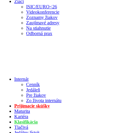
Žiaci
ISIC/EURO<26
Videokonferencie
Zoznamy žiakov
Zaujímavé adresy
Na stiahnutie
Odborná prax
Internát
Cenník
Jedáleň
Pre žiakov
Zo života internátu
Prijímacie skúšky
Maturita
Kariéra
Klasifikácia
Tlačivá
Jedálny lístok