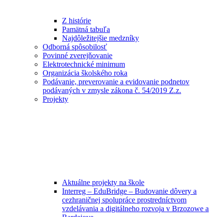
Z histórie
Pamätná tabuľa
Najdôležitejšie medzníky
Odborná spôsobilosť
Povinné zverejňovanie
Elektrotechnické minimum
Organizácia školského roka
Podávanie, preverovanie a evidovanie podnetov
podávaných v zmysle zákona č. 54/2019 Z.z.
Projekty
Aktuálne projekty na škole
Interreg – EduBridge – Budovanie dôvery a
cezhraničnej spolupráce prostredníctvom
vzdelávania a digitálneho rozvoja v Brzozowe a