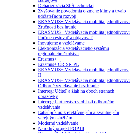
Bardejove
Debarierizácia SPŠ technickej
Zvyšovanie povedomia o zmene klímy a trvalo
udržateľnom rozvoji
ERASMUS+ Vzdelávacia mobilita jednotlivcov:
Zručnosti bez hraníc
ERASMUS+ Vzdelávacia mobilita jednotlivcov:
Poďme cestovať a objavovať
Inovujeme a vzdelávame
Elektronizácia vzdelávacieho systému
regionálneho školstva
Erasmus+
Erasmus+ ČR-SR-PL
ERASMUS+ Vzdelávacia mobilita jednotlivcov
II
ERASMUS+ Vzdelávacia mobilita jednotlivcov:
Odborné vzdelávanie bez hraníc
Interreg: Učiteľ a žiak na oboch stranách
obrazovky
Interreg: Partnerstvo v oblasti odborného
vzdelávania
Ľahší prístup k efektívnejším a kvalitnejším
verejným službám
Moderné vzdelávanie
Národný projekt POP III