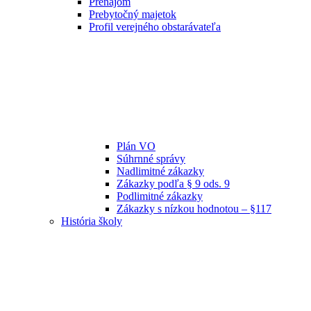
Prenájom
Prebytočný majetok
Profil verejného obstarávateľa
Plán VO
Súhrnné správy
Nadlimitné zákazky
Zákazky podľa § 9 ods. 9
Podlimitné zákazky
Zákazky s nízkou hodnotou – §117
História školy