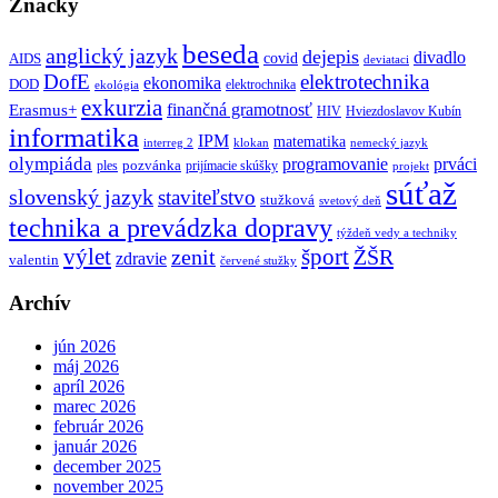
Značky
beseda
anglický jazyk
dejepis
divadlo
covid
AIDS
deviataci
DofE
elektrotechnika
ekonomika
DOD
elektrochnika
ekológia
exkurzia
finančná gramotnosť
Erasmus+
HIV
Hviezdoslavov Kubín
informatika
IPM
matematika
interreg 2
klokan
nemecký jazyk
olympiáda
programovanie
prváci
pozvánka
ples
prijímacie skúšky
projekt
súťaž
slovenský jazyk
staviteľstvo
stužková
svetový deň
technika a prevádzka dopravy
týždeň vedy a techniky
výlet
šport
ŽŠR
zenit
zdravie
valentin
červené stužky
Archív
jún 2026
máj 2026
apríl 2026
marec 2026
február 2026
január 2026
december 2025
november 2025