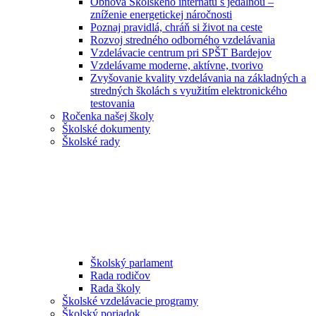
Obnova Školského internátu s jedálňou –
zníženie energetickej náročnosti
Poznaj pravidlá, chráň si život na ceste
Rozvoj stredného odborného vzdelávania
Vzdelávacie centrum pri SPŠT Bardejov
Vzdelávame moderne, aktívne, tvorivo
Zvyšovanie kvality vzdelávania na základných a
stredných školách s využitím elektronického
testovania
Ročenka našej školy
Školské dokumenty
Školské rady
Školský parlament
Rada rodičov
Rada školy
Školské vzdelávacie programy
Školský poriadok