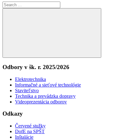
Search
for:
Search
Odbory v šk. r. 2025/2026
Elektrotechnika
Informačné a sieťové technológie
Staviteľstvo
Technika a prevádzka dopravy
Videoprezentácia odborov
Odkazy
Červené stužky
DofE na SPŠT
Inštalácie