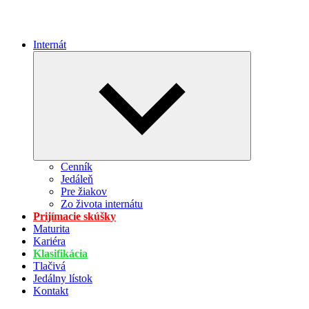
Internát
Expand
child
menu
Cenník
Jedáleň
Pre žiakov
Zo života internátu
Prijímacie skúšky
Maturita
Kariéra
Klasifikácia
Tlačivá
Jedálny lístok
Kontakt