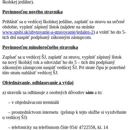
školskej jedálne).
Povinnosťou nového stravníka
Prihlásiť sa u vedúcej školskej jedálne, zaplatiť za stravu na určené
obdobie, vyplniť zápisný lístok (nájdete na stránke
www.spsbj.sk/ubytovanie-a-stravovanie/jedalen-2
) a vrátiť ho do 5-
tich dní naspäť podpísaný zákonným zástupcom.
Povinnosťou minuloročného stravníka
Zapísať sa u vedúcej ŠJ, zaplatiť za stravu, vyplniť zápisný lístok
na nový školský rok a odovzdať ho do 5 – tich dni podpísaný
zákonným zástupcom naspäť vedúcej ŠJ. Pri strate čipu je potrebné
túto stratu nahlásiť vedúcej ŠJ.
Objednávanie, odhlasovanie a výdaj
a) stravník sa odhlasuje z osobných dôvodov
sám
a to:
– v objednávacom termináli
– prostredníctvom internetu (prístup k tejto službe si vyzdvihnite
u vedúcej ŠJ)
– telefonicky na telefónnom čísle 054/ 4722558, kl. 14