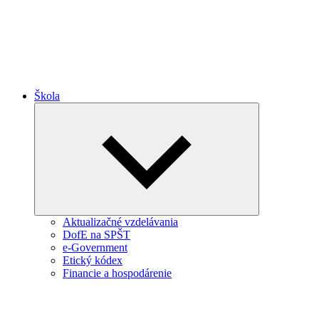
Škola
Expand
child
menu
Aktualizačné vzdelávania
DofE na SPŠT
e-Government
Etický kódex
Financie a hospodárenie