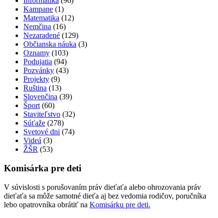
Informatika
(96)
Kampane
(1)
Matematika
(12)
Nemčina
(16)
Nezaradené
(129)
Občianska náuka
(3)
Oznamy
(103)
Podujatia
(94)
Pozvánky
(43)
Projekty
(9)
Ruština
(13)
Slovenčina
(39)
Šport
(60)
Staviteľstvo
(32)
Súťaže
(278)
Svetové dni
(74)
Videá
(3)
ŽŠR
(53)
Komisárka pre deti
V súvislosti s porušovaním práv dieťaťa alebo ohrozovania práv
dieťaťa sa môže samotné dieťa aj bez vedomia rodičov, poručníka
lebo opatrovníka obrátiť na
Komisárku pre deti.