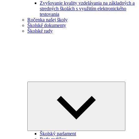
Zvyšovanie kvality vzdelávania na základných a
stredných školách s využitím elektronického
testovania
Ročenka našej školy
Školské dokumenty
Školské rady
Expand
child
menu
Školský parlament