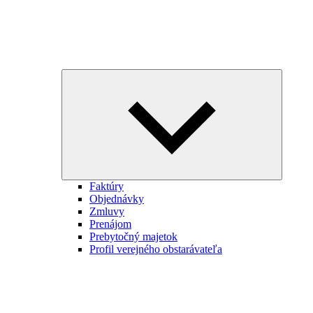
Expand
child
menu
Faktúry
Objednávky
Zmluvy
Prenájom
Prebytočný majetok
Profil verejného obstarávateľa