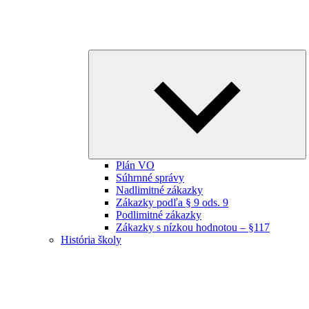
E
ch
m
Plán VO
Súhrnné správy
Nadlimitné zákazky
Zákazky podľa § 9 ods. 9
Podlimitné zákazky
Zákazky s nízkou hodnotou – §117
História školy