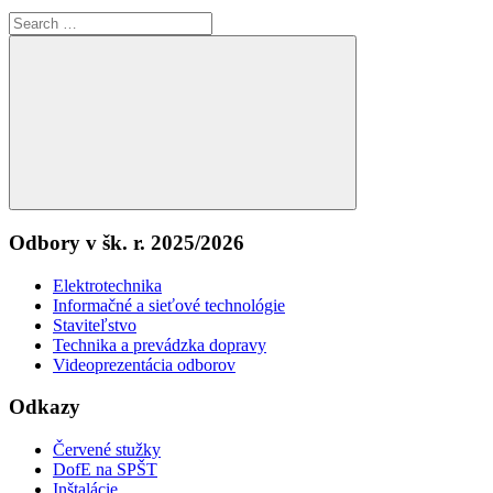
Search
for:
Search
Odbory v šk. r. 2025/2026
Elektrotechnika
Informačné a sieťové technológie
Staviteľstvo
Technika a prevádzka dopravy
Videoprezentácia odborov
Odkazy
Červené stužky
DofE na SPŠT
Inštalácie