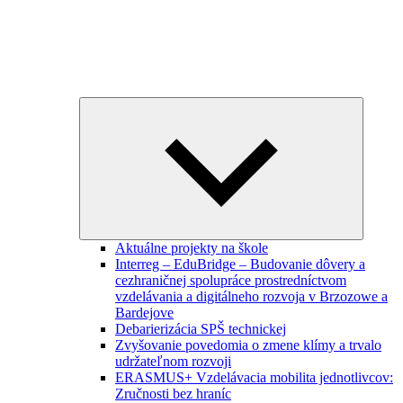
Expand
child
menu
Aktuálne projekty na škole
Interreg – EduBridge – Budovanie dôvery a
cezhraničnej spolupráce prostredníctvom
vzdelávania a digitálneho rozvoja v Brzozowe a
Bardejove
Debarierizácia SPŠ technickej
Zvyšovanie povedomia o zmene klímy a trvalo
udržateľnom rozvoji
ERASMUS+ Vzdelávacia mobilita jednotlivcov:
Zručnosti bez hraníc