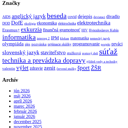
Značky
beseda
anglický jazyk
dejepis
divadlo
covid
AIDS
deviataci
DofE
elektrotechnika
ekonomika
DOD
elektrochnika
ekológia
exkurzia
finančná gramotnosť
Erasmus+
HIV
Hviezdoslavov Kubín
informatika
IPM
matematika
interreg 2
klokan
nemecký jazyk
olympiáda
programovanie
prváci
pozvánka
ples
prijímacie skúšky
projekt
súťaž
slovenský jazyk
staviteľstvo
stužková
svetový deň
technika a prevádzka dopravy
týždeň vedy a techniky
výlet
šport
ŽŠR
zenit
zdravie
valentin
červené stužky
Archív
jún 2026
máj 2026
apríl 2026
marec 2026
február 2026
január 2026
december 2025
november 2025