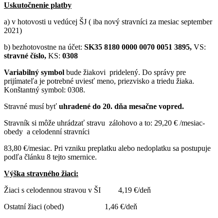
Uskutočnenie platby
a) v hotovosti u vedúcej ŠJ ( iba nový stravníci za mesiac september
2021)
b) bezhotovostne na účet:
SK35 8180 0000 0070 0051 3895,
VS:
stravné číslo,
KS:
0308
Variabilný symbol
bude žiakovi pridelený. Do správy pre
prijímateľa je potrebné uviesť meno, priezvisko a triedu žiaka.
Konštantný symbol: 0308.
Stravné musí byť
uhradené do 20. dňa mesačne vopred.
Stravník si môže uhrádzať stravu zálohovo a to: 29,20 € /mesiac-
obedy a celodenní stravníci
83,80 €/mesiac. Pri vzniku preplatku alebo nedoplatku sa postupuje
podľa článku 8 tejto smernice.
Výška stravného žiaci:
Žiaci s celodennou stravou v ŠI 4,19 €/deň
Ostatní žiaci (obed) 1,46 €/deň