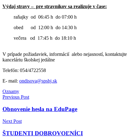
Výdaj stravy – pre stravníkov sa realizuje v čase:
raňajky od 06:45 h do 07:00 h
obed od 12:00 h do 14:30 h
večera od 17:45 h do 18:10 h
V prípade požiadaviek, informácií alebo nejasností, kontaktujte
kanceláriu školskej jedálne
Telefón: 054/4722558
E- mail:
ondisova@spsbj.sk
Oznamy
Navigácia
Previous Post
v
Obnovenie hesla na EduPage
článku
Next Post
ŠTUDENTI DOBROVOĽNÍCI