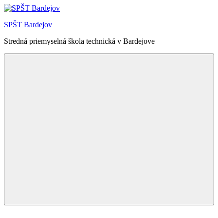
Skip
to
SPŠT Bardejov
content
Stredná priemyselná škola technická v Bardejove
Menu