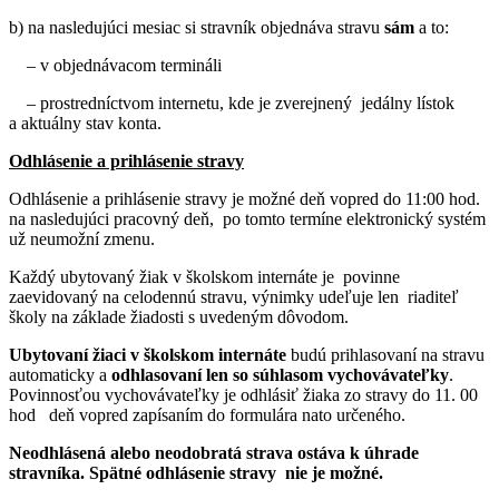
b) na nasledujúci mesiac si stravník objednáva stravu
sám
a to:
– v objednávacom termináli
– prostredníctvom internetu, kde je zverejnený jedálny lístok
a aktuálny stav konta.
Odhlásenie a prihlásenie stravy
Odhlásenie a prihlásenie stravy je možné deň vopred do 11:00 hod.
na nasledujúci pracovný deň, po tomto termíne elektronický systém
už neumožní zmenu.
Každý ubytovaný žiak v školskom internáte je povinne
zaevidovaný na celodennú stravu, výnimky udeľuje len riaditeľ
školy na základe žiadosti s uvedeným dôvodom.
Ubytovaní žiaci v školskom internáte
budú prihlasovaní na stravu
automaticky a
odhlasovaní len so súhlasom vychovávateľky
.
Povinnosťou vychovávateľky je odhlásiť žiaka zo stravy do 11. 00
hod deň vopred zapísaním do formulára nato určeného.
Neodhlásená alebo neodobratá strava ostáva k úhrade
stravníka. Spätné odhlásenie stravy nie je možné.