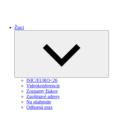
Žiaci
Expand
child
menu
ISIC/EURO<26
Videokonferencie
Zoznamy žiakov
Zaujímavé adresy
Na stiahnutie
Odborná prax