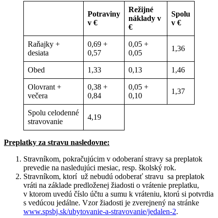
Režijné
Potraviny
Spolu
náklady v
v €
v €
€
Raňajky +
0,69 +
0,05 +
1,36
desiata
0,57
0,05
Obed
1,33
0,13
1,46
Olovrant +
0,38 +
0,05 +
1,37
večera
0,84
0,10
Spolu celodenné
4,19
stravovanie
Preplatky za stravu nasledovne:
Stravníkom, pokračujúcim v odoberaní stravy sa preplatok
prevedie na nasledujúci mesiac, resp. školský rok.
Stravníkom, ktorí už nebudú odoberať stravu sa preplatok
vráti na základe predloženej žiadosti o vrátenie preplatku,
v ktorom uvedú číslo účtu a sumu k vráteniu, ktorú si potvrdia
s vedúcou jedálne. Vzor žiadosti je zverejnený na stránke
www.spsbj.sk/ubytovanie-a-stravovanie/jedalen-2
.