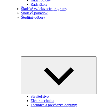
Rada rodičov
Rada školy
Školské vzdelávacie programy
Školský poriadok
Študijné odbory
Expand
child
menu
Staviteľstvo
Elektrotechnika
Technika a prevádzka dopravy