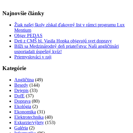
Najnovšie články
Žiak našej školy získal ďakovný list v rámci programu Lux
Mentium
Objav PEDAS
Deti z CMŠ bl. Vasila Hopka objavujú svet dopravy
Blíži sa Medzinárodný deň priateľstva: Naši angličtinári
usporiadali úspešný kvíz!
Priemyslováci v raji
Kategórie
Angličtina
(49)
Besedy
(144)
Dejepis
(33)
DofE
(37)
Doprava
(80)
Ekológia
(2)
Ekonomika
(31)
Elektrotechnika
(40)
Exkurzie/výlety
(153)
Galéria
(2)