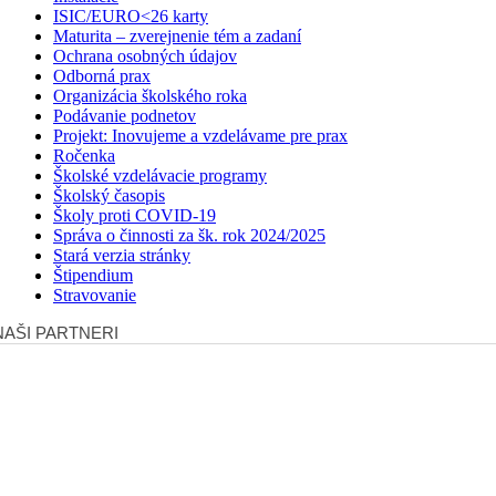
ISIC/EURO<26 karty
Maturita – zverejnenie tém a zadaní
Ochrana osobných údajov
Odborná prax
Organizácia školského roka
Podávanie podnetov
Projekt: Inovujeme a vzdelávame pre prax
Ročenka
Školské vzdelávacie programy
Školský časopis
Školy proti COVID-19
Správa o činnosti za šk. rok 2024/2025
Stará verzia stránky
Štipendium
Stravovanie