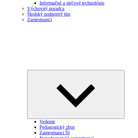
Informačné a sieťové technológie
Výchovný poradca
Školský podporný tím
Zamestnanci
Expand
child
menu
Vedenie
Pedagogický zbor
Zamestnanci ŠI