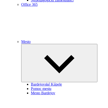
Nepedagogickí zamestnanci
Office 365
Mesto
Expand
child
menu
Bardejovské Kúpele
Pomoc mestu
Mesto Bardejov