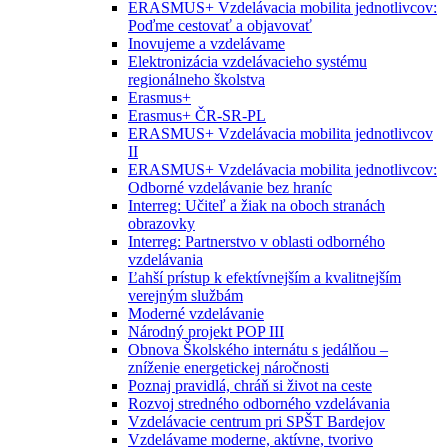
ERASMUS+ Vzdelávacia mobilita jednotlivcov:
Poďme cestovať a objavovať
Inovujeme a vzdelávame
Elektronizácia vzdelávacieho systému
regionálneho školstva
Erasmus+
Erasmus+ ČR-SR-PL
ERASMUS+ Vzdelávacia mobilita jednotlivcov
II
ERASMUS+ Vzdelávacia mobilita jednotlivcov:
Odborné vzdelávanie bez hraníc
Interreg: Učiteľ a žiak na oboch stranách
obrazovky
Interreg: Partnerstvo v oblasti odborného
vzdelávania
Ľahší prístup k efektívnejším a kvalitnejším
verejným službám
Moderné vzdelávanie
Národný projekt POP III
Obnova Školského internátu s jedálňou –
zníženie energetickej náročnosti
Poznaj pravidlá, chráň si život na ceste
Rozvoj stredného odborného vzdelávania
Vzdelávacie centrum pri SPŠT Bardejov
Vzdelávame moderne, aktívne, tvorivo