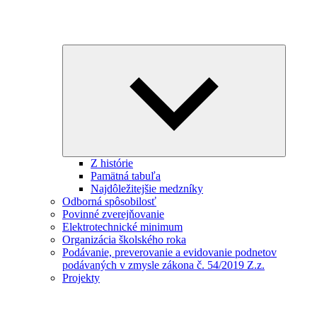
Expand
child
menu
Z histórie
Pamätná tabuľa
Najdôležitejšie medzníky
Odborná spôsobilosť
Povinné zverejňovanie
Elektrotechnické minimum
Organizácia školského roka
Podávanie, preverovanie a evidovanie podnetov
podávaných v zmysle zákona č. 54/2019 Z.z.
Projekty