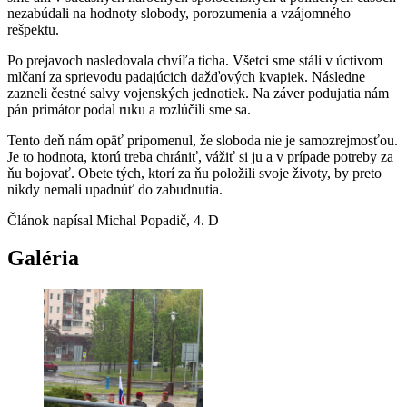
nezabúdali na hodnoty slobody, porozumenia a vzájomného
rešpektu.
Po prejavoch nasledovala chvíľa ticha. Všetci sme stáli v úctivom
mlčaní za sprievodu padajúcich dažďových kvapiek. Následne
zazneli čestné salvy vojenských jednotiek. Na záver podujatia nám
pán primátor podal ruku a rozlúčili sme sa.
Tento deň nám opäť pripomenul, že sloboda nie je samozrejmosťou.
Je to hodnota, ktorú treba chrániť, vážiť si ju a v prípade potreby za
ňu bojovať. Obete tých, ktorí za ňu položili svoje životy, by preto
nikdy nemali upadnúť do zabudnutia.
Článok napísal Michal Popadič, 4. D
Galéria