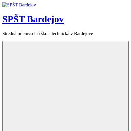
Skip
to
content
SPŠT Bardejov
Stredná priemyselná škola technická v Bardejove
Menu