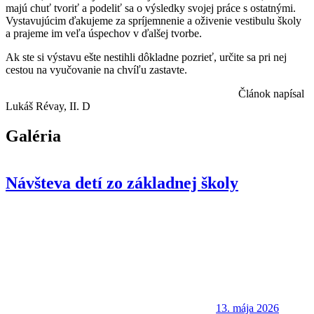
majú chuť tvoriť a podeliť sa o výsledky svojej práce s ostatnými.
Vystavujúcim ďakujeme za spríjemnenie a oživenie vestibulu školy
a prajeme im veľa úspechov v ďalšej tvorbe.
Ak ste si výstavu ešte nestihli dôkladne pozrieť, určite sa pri nej
cestou na vyučovanie na chvíľu zastavte.
Článok napísal
Lukáš Révay, II. D
Galéria
Návšteva detí zo základnej školy
13. mája 2026