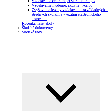
Vzdelávacie centrum pri SPŠT Bardejov
Vzdelávame moderne, aktívne, tvorivo
Zvyšovanie kvality vzdelávania na základných a
stredných školách s využitím elektronického
testovania
Ročenka našej školy
Školské dokumenty
Školské rady
Expand
child
menu