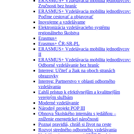
ERASMUS+ Vzdelávacia mobilita jednotlivcov:
Zručnosti bez hraníc
ERASMUS+ Vzdelávacia mobilita jednotlivcov:
Poďme cestovať a objavovať
Inovujeme a vzdelávame
Elektronizácia vzdelávacieho systému
regionálneho školstva
Erasmus+
Erasmus+ ČR-SR-PL
ERASMUS+ Vzdelávacia mobilita jednotlivcov
II
ERASMUS+ Vzdelávacia mobilita jednotlivcov:
Odborné vzdelávanie bez hraníc
Interreg: Učiteľ a žiak na oboch stranách
obrazovky
Interreg: Partnerstvo v oblasti odborného
vzdelávania
Ľahší prístup k efektívnejším a kvalitnejším
verejným službám
Moderné vzdelávanie
Národný projekt POP III
Obnova Školského internátu s jedálňou –
zníženie energetickej náročnosti
Poznaj pravidlá, chráň si život na ceste
Rozvoj stredného odborného vzdelávania