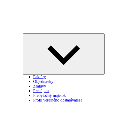
Expand
child
menu
Faktúry
Objednávky
Zmluvy
Prenájom
Prebytočný majetok
Profil verejného obstarávateľa