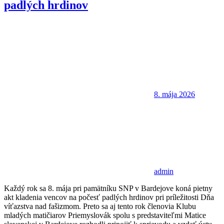
padlých hrdinov
8. mája 2026
admin
Každý rok sa 8. mája pri pamätníku SNP v Bardejove koná pietny
akt kladenia vencov na počesť padlých hrdinov pri príležitosti Dňa
víťazstva nad fašizmom. Preto sa aj tento rok členovia Klubu
mladých matičiarov Priemyslovák spolu s predstaviteľmi Matice