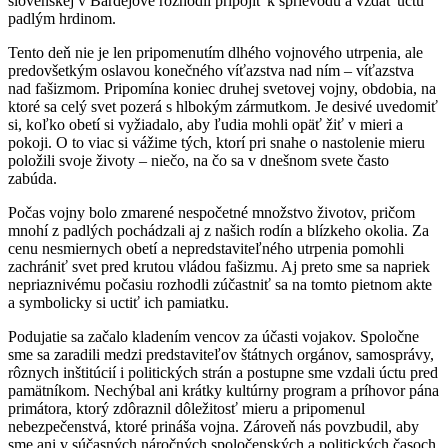
slovenskej v Bardejove rozhodli pripojiť k sprievodu a vzdať úctu
padlým hrdinom.
Tento deň nie je len pripomenutím dlhého vojnového utrpenia, ale
predovšetkým oslavou konečného víťazstva nad ním – víťazstva
nad fašizmom. Pripomína koniec druhej svetovej vojny, obdobia, na
ktoré sa celý svet pozerá s hlbokým zármutkom. Je desivé uvedomiť
si, koľko obetí si vyžiadalo, aby ľudia mohli opäť žiť v mieri a
pokoji. O to viac si vážime tých, ktorí pri snahe o nastolenie mieru
položili svoje životy – niečo, na čo sa v dnešnom svete často
zabúda.
Počas vojny bolo zmarené nespočetné množstvo životov, pričom
mnohí z padlých pochádzali aj z našich rodín a blízkeho okolia. Za
cenu nesmiernych obetí a nepredstaviteľného utrpenia pomohli
zachrániť svet pred krutou vládou fašizmu. Aj preto sme sa napriek
nepriaznivému počasiu rozhodli zúčastniť sa na tomto pietnom akte
a symbolicky si uctiť ich pamiatku.
Podujatie sa začalo kladením vencov za účasti vojakov. Spoločne
sme sa zaradili medzi predstaviteľov štátnych orgánov, samosprávy,
rôznych inštitúcií i politických strán a postupne sme vzdali úctu pred
pamätníkom. Nechýbal ani krátky kultúrny program a príhovor pána
primátora, ktorý zdôraznil dôležitosť mieru a pripomenul
nebezpečenstvá, ktoré prináša vojna. Zároveň nás povzbudil, aby
sme ani v súčasných náročných spoločenských a politických časoch