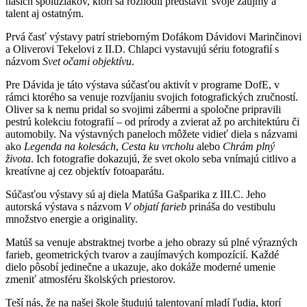
našich spolužiakov, ktorí sa rozhodli predstaviť svoje záujmy a
talent aj ostatným.
Prvá časť výstavy patrí strieborným Dofákom Dávidovi Marinčinovi
a Oliverovi Tekelovi z II.D. Chlapci vystavujú sériu fotografií s
názvom
Svet očami objektívu
.
Pre Dávida je táto výstava súčasťou aktivít v programe DofE, v
rámci ktorého sa venuje rozvíjaniu svojich fotografických zručností.
Oliver sa k nemu pridal so svojimi zábermi a spoločne pripravili
pestrú kolekciu fotografií – od prírody a zvierat až po architektúru či
automobily. Na výstavných paneloch môžete vidieť diela s názvami
ako
Legenda na kolesách
,
Cesta ku vrcholu
alebo
Chrám plný
života
. Ich fotografie dokazujú, že svet okolo seba vnímajú citlivo a
kreatívne aj cez objektív fotoaparátu.
Súčasťou výstavy sú aj diela Matúša Gašparika z III.C. Jeho
autorská výstava s názvom
V objatí farieb
prináša do vestibulu
množstvo energie a originality.
Matúš sa venuje abstraktnej tvorbe a jeho obrazy sú plné výrazných
farieb, geometrických tvarov a zaujímavých kompozícií. Každé
dielo pôsobí jedinečne a ukazuje, ako dokáže moderné umenie
zmeniť atmosféru školských priestorov.
Teší nás, že na našej škole študujú talentovaní mladí ľudia, ktorí