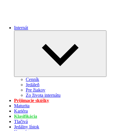
Internát
Expand
child
menu
Cenník
Jedáleň
Pre žiakov
Zo života internátu
Prijímacie skúšky
Maturita
Kariéra
Klasifikácia
Tlačivá
Jedálny lístok