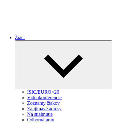
Žiaci
Expand
child
menu
ISIC/EURO<26
Videokonferencie
Zoznamy žiakov
Zaujímavé adresy
Na stiahnutie
Odborná prax