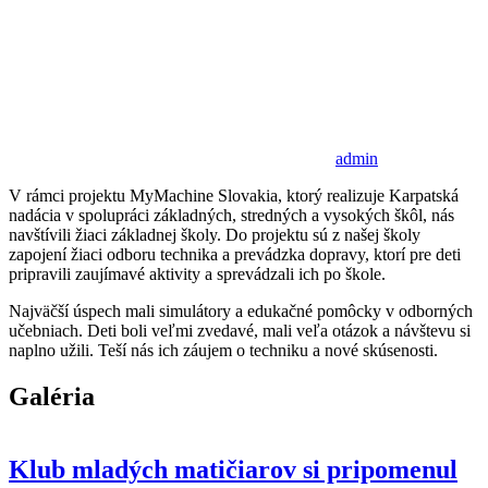
admin
V rámci projektu MyMachine Slovakia, ktorý realizuje Karpatská
nadácia v spolupráci základných, stredných a vysokých škôl, nás
navštívili žiaci základnej školy. Do projektu sú z našej školy
zapojení žiaci odboru technika a prevádzka dopravy, ktorí pre deti
pripravili zaujímavé aktivity a sprevádzali ich po škole.
Najväčší úspech mali simulátory a edukačné pomôcky v odborných
učebniach. Deti boli veľmi zvedavé, mali veľa otázok a návštevu si
naplno užili. Teší nás ich záujem o techniku a nové skúsenosti.
Galéria
Klub mladých matičiarov si pripomenul