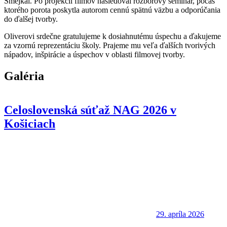
Smejkal. Po projekcii filmov nasledoval rozborový seminár, počas
ktorého porota poskytla autorom cennú spätnú väzbu a odporúčania
do ďalšej tvorby.
Oliverovi srdečne gratulujeme k dosiahnutému úspechu a ďakujeme
za vzornú reprezentáciu školy. Prajeme mu veľa ďalších tvorivých
nápadov, inšpirácie a úspechov v oblasti filmovej tvorby.
Galéria
Celoslovenská súťaž NAG 2026 v
Košiciach
29. apríla 2026