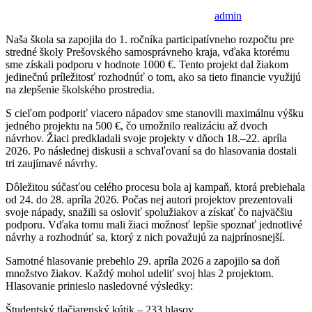
admin
Naša škola sa zapojila do 1. ročníka participatívneho rozpočtu pre
stredné školy Prešovského samosprávneho kraja, vďaka ktorému
sme získali podporu v hodnote 1000 €. Tento projekt dal žiakom
jedinečnú príležitosť rozhodnúť o tom, ako sa tieto financie využijú
na zlepšenie školského prostredia.
S cieľom podporiť viacero nápadov sme stanovili maximálnu výšku
jedného projektu na 500 €, čo umožnilo realizáciu až dvoch
návrhov. Žiaci predkladali svoje projekty v dňoch 18.–22. apríla
2026. Po následnej diskusii a schvaľovaní sa do hlasovania dostali
tri zaujímavé návrhy.
Dôležitou súčasťou celého procesu bola aj kampaň, ktorá prebiehala
od 24. do 28. apríla 2026. Počas nej autori projektov prezentovali
svoje nápady, snažili sa osloviť spolužiakov a získať čo najväčšiu
podporu. Vďaka tomu mali žiaci možnosť lepšie spoznať jednotlivé
návrhy a rozhodnúť sa, ktorý z nich považujú za najprínosnejší.
Samotné hlasovanie prebehlo 29. apríla 2026 a zapojilo sa doň
množstvo žiakov. Každý mohol udeliť svoj hlas 2 projektom.
Hlasovanie prinieslo nasledovné výsledky:
Študentský tlačiarenský kútik – 233 hlasov