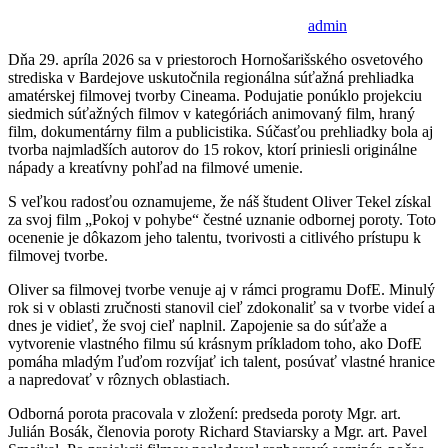
admin
Dňa 29. apríla 2026 sa v priestoroch Hornošarišského osvetového
strediska v Bardejove uskutočnila regionálna súťažná prehliadka
amatérskej filmovej tvorby Cineama. Podujatie ponúklo projekciu
siedmich súťažných filmov v kategóriách animovaný film, hraný
film, dokumentárny film a publicistika. Súčasťou prehliadky bola aj
tvorba najmladších autorov do 15 rokov, ktorí priniesli originálne
nápady a kreatívny pohľad na filmové umenie.
S veľkou radosťou oznamujeme, že náš študent Oliver Tekel získal
za svoj film „Pokoj v pohybe“ čestné uznanie odbornej poroty. Toto
ocenenie je dôkazom jeho talentu, tvorivosti a citlivého prístupu k
filmovej tvorbe.
Oliver sa filmovej tvorbe venuje aj v rámci programu DofE. Minulý
rok si v oblasti zručnosti stanovil cieľ zdokonaliť sa v tvorbe videí a
dnes je vidieť, že svoj cieľ naplnil. Zapojenie sa do súťaže a
vytvorenie vlastného filmu sú krásnym príkladom toho, ako DofE
pomáha mladým ľuďom rozvíjať ich talent, posúvať vlastné hranice
a napredovať v rôznych oblastiach.
Odborná porota pracovala v zložení: predseda poroty Mgr. art.
Julián Bosák, členovia poroty Richard Staviarsky a Mgr. art. Pavel