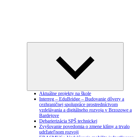
Expand
child
menu
Aktuálne projekty na škole
Interreg – EduBridge – Budovanie dôvery a
cezhraničnej spolupráce prostredníctvom
vzdelávania a digitálneho rozvoja v Brzozowe a
Bardejove
Debarierizácia SPŠ technickej
Zvyšovanie povedomia o zmene klímy a trvalo
udržateľnom rozvoji