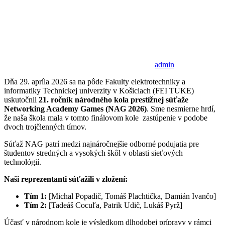
admin
Dňa 29. apríla 2026 sa na pôde Fakulty elektrotechniky a
informatiky Technickej univerzity v Košiciach (FEI TUKE)
uskutočnil
21. ročník národného kola prestížnej súťaže
Networking Academy Games (NAG 2026)
. Sme nesmierne hrdí,
že naša škola mala v tomto finálovom kole zastúpenie v podobe
dvoch trojčlenných tímov.
Súťaž NAG patrí medzi najnáročnejšie odborné podujatia pre
študentov stredných a vysokých škôl v oblasti sieťových
technológií.
Naši reprezentanti súťažili v zložení:
Tím 1:
[Michal Popadič, Tomáš Plachtička, Damián Ivančo]
Tím 2:
[Tadeáš Cocuľa, Patrik Udič, Lukáš Pyrž]
Účasť v národnom kole je výsledkom dlhodobej prípravy v rámci