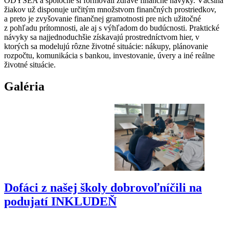
ODYSEA a spoločne si formovali zdravé finančné návyky. Väčšina
žiakov už disponuje určitým množstvom finančných prostriedkov,
a preto je zvyšovanie finančnej gramotnosti pre nich užitočné
z pohľadu prítomnosti, ale aj s výhľadom do budúcnosti. Praktické
návyky sa najjednoduchšie získavajú prostredníctvom hier, v
ktorých sa modelujú rôzne životné situácie: nákupy, plánovanie
rozpočtu, komunikácia s bankou, investovanie, úvery a iné reálne
životné situácie.
Galéria
Dofáci z našej školy dobrovoľníčili na
podujatí INKLUDEŇ