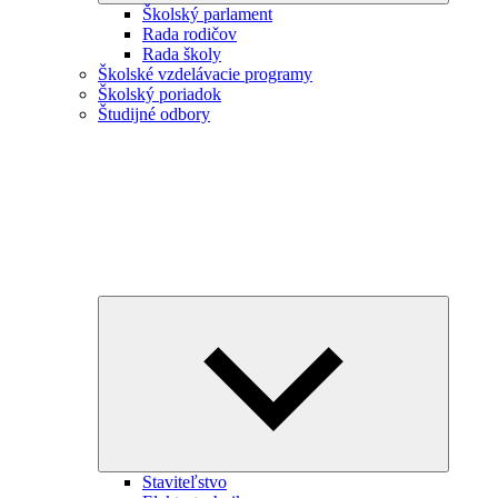
Školský parlament
Rada rodičov
Rada školy
Školské vzdelávacie programy
Školský poriadok
Študijné odbory
Expand
child
menu
Staviteľstvo