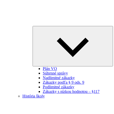
E
ch
m
Plán VO
Súhrnné správy
Nadlimitné zákazky
Zákazky podľa § 9 ods. 9
Podlimitné zákazky
Zákazky s nízkou hodnotou – §117
História školy