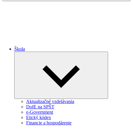
Škola
Expand
child
menu
Aktualizačné vzdelávania
DofE na SPŠT
e-Government
Etický kódex
Financie a hospodárenie