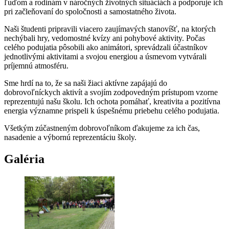
ľuďom a rodinám v náročných životných situáciách a podporuje ich
pri začleňovaní do spoločnosti a samostatného života.
Naši študenti pripravili viacero zaujímavých stanovíšť, na ktorých
nechýbali hry, vedomostné kvízy ani pohybové aktivity. Počas
celého podujatia pôsobili ako animátori, sprevádzali účastníkov
jednotlivými aktivitami a svojou energiou a úsmevom vytvárali
príjemnú atmosféru.
Sme hrdí na to, že sa naši žiaci aktívne zapájajú do
dobrovoľníckych aktivít a svojím zodpovedným prístupom vzorne
reprezentujú našu školu. Ich ochota pomáhať, kreativita a pozitívna
energia významne prispeli k úspešnému priebehu celého podujatia.
Všetkým zúčastneným dobrovoľníkom ďakujeme za ich čas,
nasadenie a výbornú reprezentáciu školy.
Galéria