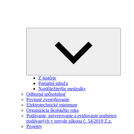
Expand
child
menu
Z histórie
Pamätná tabuľa
Najdôležitejšie medzníky
Odborná spôsobilosť
Povinné zverejňovanie
Elektrotechnické minimum
Organizácia školského roka
Podávanie, preverovanie a evidovanie podnetov
podávaných v zmysle zákona č. 54/2019 Z.z.
Projekty