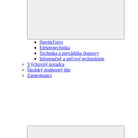
menu
Staviteľstvo
Elektrotechnika
Technika a prevádzka dopravy
Informačné a sieťové technológie
Výchovný poradca
Školský podporný tím
Zamestnanci
Expand
child
menu