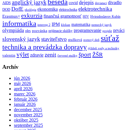
beseda
anglický jazyk
dejepis
divadlo
covid
AIDS
deviataci
DofE
elektrotechnika
ekonomika
DOD
elektrochnika
ekológia
exkurzia
finančná gramotnosť
Erasmus+
HIV
Hviezdoslavov Kubín
informatika
IPM
matematika
interreg 2
klokan
nemecký jazyk
olympiáda
programovanie
prváci
pozvánka
ples
prijímacie skúšky
projekt
súťaž
slovenský jazyk
staviteľstvo
stužková
svetový deň
technika a prevádzka dopravy
týždeň vedy a techniky
výlet
šport
ŽŠR
zenit
zdravie
valentin
červené stužky
Archív
jún 2026
máj 2026
apríl 2026
marec 2026
február 2026
január 2026
december 2025
november 2025
október 2025
september 2025