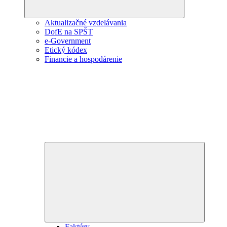
Aktualizačné vzdelávania
DofE na SPŠT
e-Government
Etický kódex
Financie a hospodárenie
Expand
child
menu
Faktúry