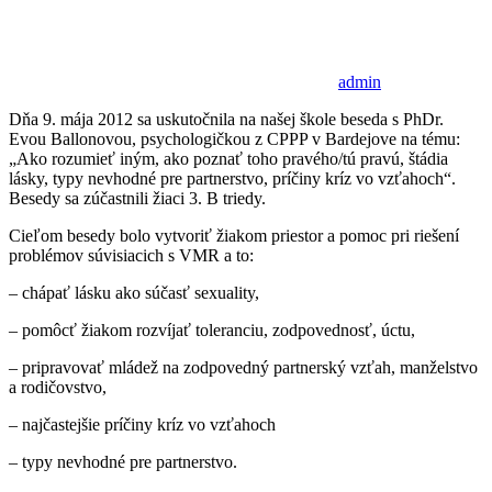
admin
Dňa 9. mája 2012 sa uskutočnila na našej škole beseda s PhDr.
Evou Ballonovou, psychologičkou z CPPP v Bardejove na tému:
„Ako rozumieť iným, ako poznať toho pravého/tú pravú, štádia
lásky, typy nevhodné pre partnerstvo, príčiny kríz vo vzťahoch“.
Besedy sa zúčastnili žiaci 3. B triedy.
Cieľom besedy bolo vytvoriť žiakom priestor a pomoc pri riešení
problémov súvisiacich s VMR a to:
– chápať lásku ako súčasť sexuality,
– pomôcť žiakom rozvíjať toleranciu, zodpovednosť, úctu,
– pripravovať mládež na zodpovedný partnerský vzťah, manželstvo
a rodičovstvo,
– najčastejšie príčiny kríz vo vzťahoch
– typy nevhodné pre partnerstvo.