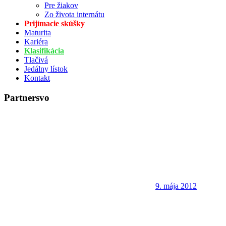
Pre žiakov
Zo života internátu
Prijímacie skúšky
Maturita
Kariéra
Klasifikácia
Tlačivá
Jedálny lístok
Kontakt
Partnersvo
9. mája 2012