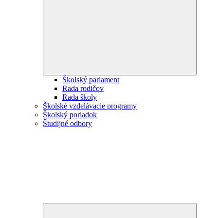
Expand
child
menu
Školský parlament
Rada rodičov
Rada školy
Školské vzdelávacie programy
Školský poriadok
Študijné odbory
Expand
child