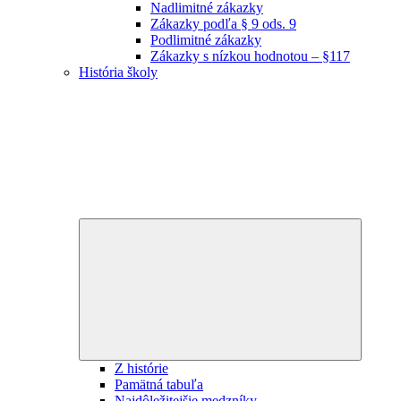
Nadlimitné zákazky
Zákazky podľa § 9 ods. 9
Podlimitné zákazky
Zákazky s nízkou hodnotou – §117
História školy
Expand
child
menu
Z histórie
Pamätná tabuľa
Najdôležitejšie medzníky