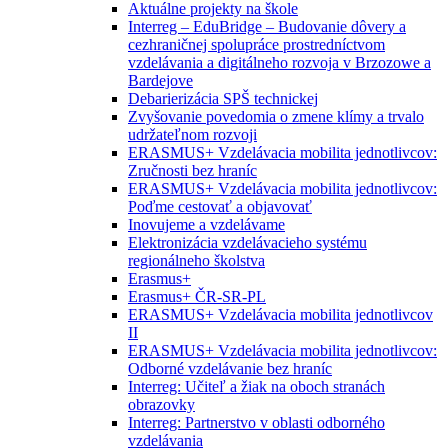
Aktuálne projekty na škole
Interreg – EduBridge – Budovanie dôvery a
cezhraničnej spolupráce prostredníctvom
vzdelávania a digitálneho rozvoja v Brzozowe a
Bardejove
Debarierizácia SPŠ technickej
Zvyšovanie povedomia o zmene klímy a trvalo
udržateľnom rozvoji
ERASMUS+ Vzdelávacia mobilita jednotlivcov:
Zručnosti bez hraníc
ERASMUS+ Vzdelávacia mobilita jednotlivcov:
Poďme cestovať a objavovať
Inovujeme a vzdelávame
Elektronizácia vzdelávacieho systému
regionálneho školstva
Erasmus+
Erasmus+ ČR-SR-PL
ERASMUS+ Vzdelávacia mobilita jednotlivcov
II
ERASMUS+ Vzdelávacia mobilita jednotlivcov:
Odborné vzdelávanie bez hraníc
Interreg: Učiteľ a žiak na oboch stranách
obrazovky
Interreg: Partnerstvo v oblasti odborného
vzdelávania