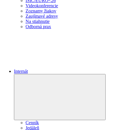
ISIC/EURO<26
Videokonferencie
Zoznamy žiakov
Zaujímavé adresy
Na stiahnutie
Odborná prax
Internát
Expand
child
menu
Cenník
Jedáleň