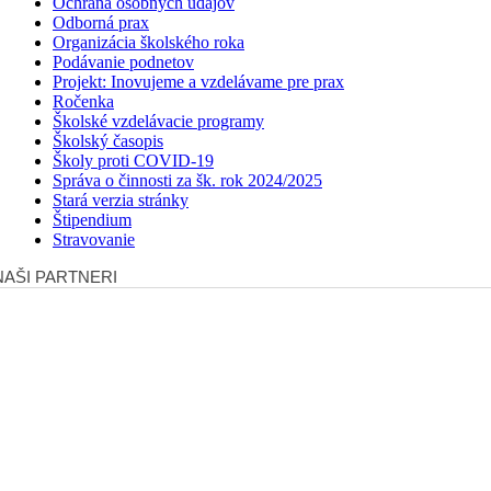
Ochrana osobných údajov
Odborná prax
Organizácia školského roka
Podávanie podnetov
Projekt: Inovujeme a vzdelávame pre prax
Ročenka
Školské vzdelávacie programy
Školský časopis
Školy proti COVID-19
Správa o činnosti za šk. rok 2024/2025
Stará verzia stránky
Štipendium
Stravovanie