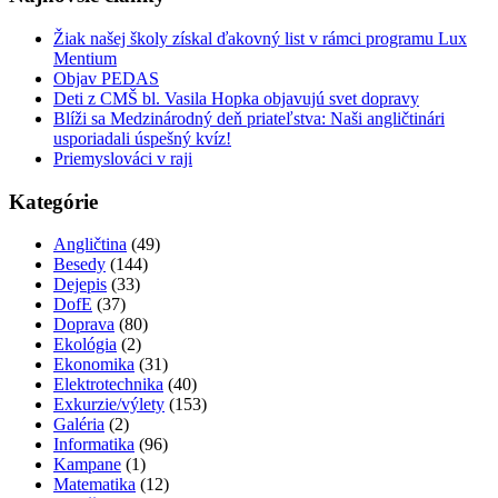
Žiak našej školy získal ďakovný list v rámci programu Lux
Mentium
Objav PEDAS
Deti z CMŠ bl. Vasila Hopka objavujú svet dopravy
Blíži sa Medzinárodný deň priateľstva: Naši angličtinári
usporiadali úspešný kvíz!
Priemyslováci v raji
Kategórie
Angličtina
(49)
Besedy
(144)
Dejepis
(33)
DofE
(37)
Doprava
(80)
Ekológia
(2)
Ekonomika
(31)
Elektrotechnika
(40)
Exkurzie/výlety
(153)
Galéria
(2)
Informatika
(96)
Kampane
(1)
Matematika
(12)