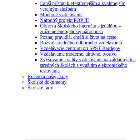
Ľahší prístup k efektívnejším a kvalitnejším
verejným službám
Moderné vzdelávanie
Národný projekt POP III
Obnova Školského internátu s jedálňou –
zníženie energetickej náročnosti
Poznaj pravidlá, chráň si život na ceste
Rozvoj stredného odborného vzdelávania
Vzdelávacie centrum pri SPŠT Bardejov
Vzdelávame moderne, aktívne, tvorivo
Zvyšovanie kvality vzdelávania na základných a
stredných školách s využitím elektronického
testovania
Ročenka našej školy
Školské dokumenty
Školské rady