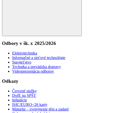
Search
Odbory v šk. r. 2025/2026
Elektrotechnika
Informačné a sieťové technológie
Staviteľstvo
Technika a prevádzka dopravy
Videoprezentácia odborov
Odkazy
Červené stužky
DofE na SPŠT
Inštalácie
ISIC/EURO<26 karty
Maturita – zverejnenie tém a zadaní