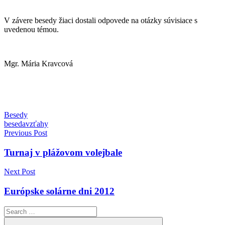
V závere besedy žiaci dostali odpovede na otázky súvisiace s
uvedenou témou.
Mgr. Mária Kravcová
Besedy
beseda
vzťahy
Navigácia
Previous Post
v
Turnaj v plážovom volejbale
článku
Next Post
Európske solárne dni 2012
Search
for: