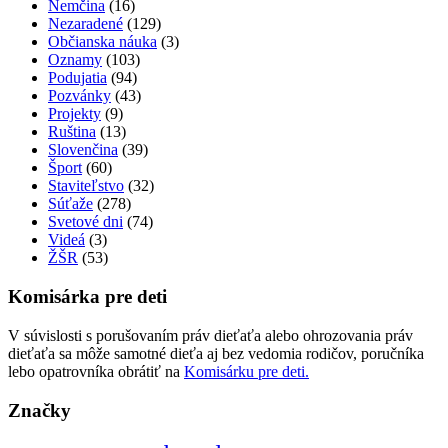
Nemčina
(16)
Nezaradené
(129)
Občianska náuka
(3)
Oznamy
(103)
Podujatia
(94)
Pozvánky
(43)
Projekty
(9)
Ruština
(13)
Slovenčina
(39)
Šport
(60)
Staviteľstvo
(32)
Súťaže
(278)
Svetové dni
(74)
Videá
(3)
ŽŠR
(53)
Komisárka pre deti
V súvislosti s porušovaním práv dieťaťa alebo ohrozovania práv
dieťaťa sa môže samotné dieťa aj bez vedomia rodičov, poručníka
lebo opatrovníka obrátiť na
Komisárku pre deti.
Značky