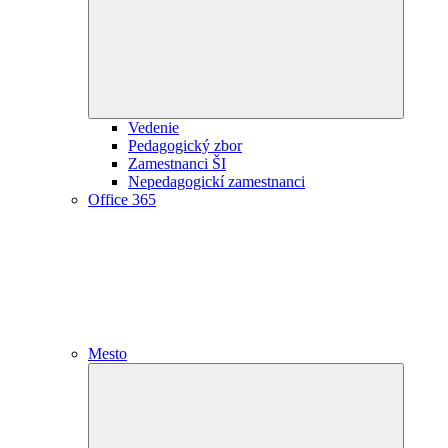
Vedenie
Pedagogický zbor
Zamestnanci ŠI
Nepedagogickí zamestnanci
Office 365
Mesto
Expand
child
menu