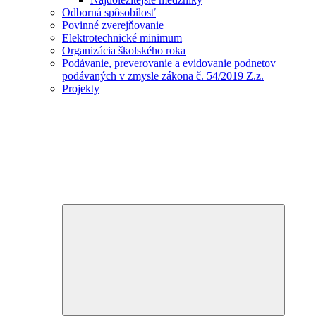
Odborná spôsobilosť
Povinné zverejňovanie
Elektrotechnické minimum
Organizácia školského roka
Podávanie, preverovanie a evidovanie podnetov
podávaných v zmysle zákona č. 54/2019 Z.z.
Projekty
Expand
child
menu