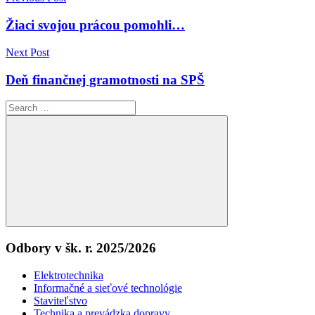
Navigácia
v
Žiaci svojou prácou pomohli…
článku
Next Post
Deň finančnej gramotnosti na SPŠ
Search
for:
Search
Odbory v šk. r. 2025/2026
Elektrotechnika
Informačné a sieťové technológie
Staviteľstvo
Technika a prevádzka dopravy