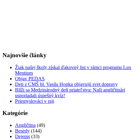
Najnovšie články
Žiak našej školy získal ďakovný list v rámci programu Lux
Mentium
Objav PEDAS
Deti z CMŠ bl. Vasila Hopka objavujú svet dopravy
Blíži sa Medzinárodný deň priateľstva: Naši angličtinári
usporiadali úspešný kvíz!
Priemyslováci v raji
Kategórie
Angličtina
(49)
Besedy
(144)
Dejepis
(33)