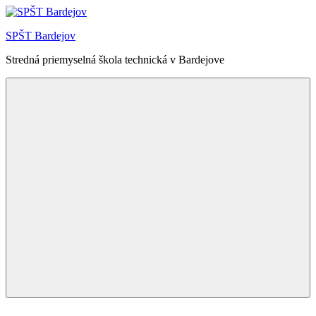
Skip
to
SPŠT Bardejov
content
Stredná priemyselná škola technická v Bardejove
Menu