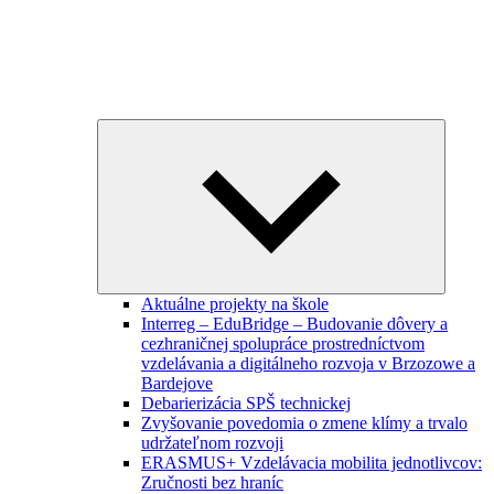
Expand
child
menu
Aktuálne projekty na škole
Interreg – EduBridge – Budovanie dôvery a
cezhraničnej spolupráce prostredníctvom
vzdelávania a digitálneho rozvoja v Brzozowe a
Bardejove
Debarierizácia SPŠ technickej
Zvyšovanie povedomia o zmene klímy a trvalo
udržateľnom rozvoji
ERASMUS+ Vzdelávacia mobilita jednotlivcov:
Zručnosti bez hraníc