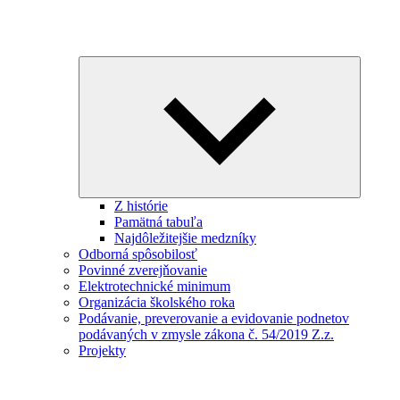
Expand
child
menu
Z histórie
Pamätná tabuľa
Najdôležitejšie medzníky
Odborná spôsobilosť
Povinné zverejňovanie
Elektrotechnické minimum
Organizácia školského roka
Podávanie, preverovanie a evidovanie podnetov
podávaných v zmysle zákona č. 54/2019 Z.z.
Projekty