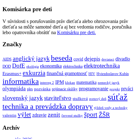
Komisárka pre deti
V súvislosti s porušovaním práv dieťaťa alebo ohrozovania práv
dieťaťa sa môže samotné dieťa aj bez vedomia rodičov, poručníka
lebo opatrovníka obrátiť na
Komisárku pre deti.
Značky
beseda
anglický jazyk
dejepis
divadlo
covid
AIDS
deviataci
DofE
elektrotechnika
ekonomika
DOD
elektrochnika
ekológia
exkurzia
finančná gramotnosť
Erasmus+
HIV
Hviezdoslavov Kubín
informatika
IPM
matematika
interreg 2
klokan
nemecký jazyk
olympiáda
programovanie
prváci
pozvánka
ples
prijímacie skúšky
projekt
súťaž
slovenský jazyk
staviteľstvo
stužková
svetový deň
technika a prevádzka dopravy
týždeň vedy a techniky
výlet
šport
ŽŠR
zenit
zdravie
valentin
červené stužky
Archív