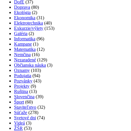
DofE
(37)
Doprava
(80)
Ekológia
(2)
Ekonomika
(31)
Elektrotechnika
(40)
Exkurzie/výlety
(153)
Galéria
(2)
Informatika
(96)
Kampane
(1)
Matematika
(12)
Nemčina
(16)
Nezaradené
(129)
Občianska náuka
(3)
Oznamy
(103)
Podujatia
(94)
Pozvánky
(43)
Projekty
(9)
Ruština
(13)
Slovenčina
(39)
Šport
(60)
Staviteľstvo
(32)
Súťaže
(278)
Svetové dni
(74)
Videá
(3)
ŽŠR
(53)