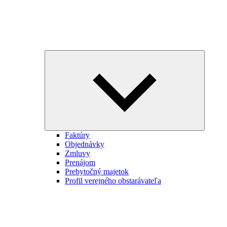
Expand
child
menu
Faktúry
Objednávky
Zmluvy
Prenájom
Prebytočný majetok
Profil verejného obstarávateľa