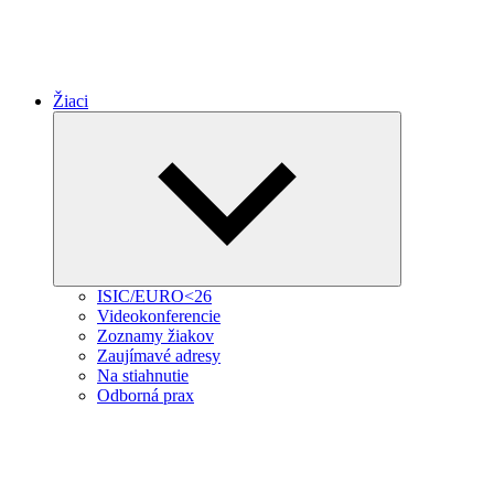
Žiaci
Expand
child
menu
ISIC/EURO<26
Videokonferencie
Zoznamy žiakov
Zaujímavé adresy
Na stiahnutie
Odborná prax