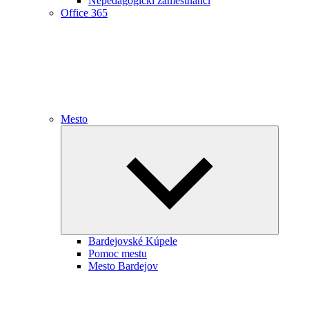
Nepedagogickí zamestnanci
Office 365
Mesto
Expand
child
menu
Bardejovské Kúpele
Pomoc mestu
Mesto Bardejov