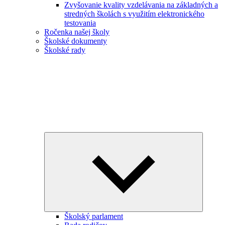
Zvyšovanie kvality vzdelávania na základných a
stredných školách s využitím elektronického
testovania
Ročenka našej školy
Školské dokumenty
Školské rady
Expand
child
menu
Školský parlament