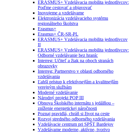
ERASMUS+ Vzdelávacia mobilita jednotlivcov:
Poďme cestovať a objavovať
Inovujeme a vzdelávame
Elektronizácia vzdelávacieho systému
regionálneho školstva
Erasmus+
Erasmus+ ČR-SR-PL
ERASMUS+ Vzdelávacia mobilita jednotlivcov
II
ERASMUS+ Vzdelávacia mobilita jednotlivcov:
Odborné vzdelávanie bez hraníc
Interreg: Učiteľ a žiak na oboch stranách
obrazovky
Interreg: Partnerstvo v oblasti odborného
vzdelávania
Ľahší prístup k efektívnejším a kvalitnejším
verejným službám
Moderné vzdelávanie
Národný projekt POP III
Obnova Školského internátu s jedálňou –
zníženie energetickej náročnosti
Poznaj pravidlá, chráň si život na ceste
Rozvoj stredného odborného vzdelávania
Vzdelávacie centrum pri SPŠT Bardejov
Vzdelávame moderne, aktívne, tvorivo