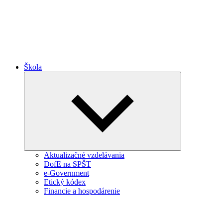
Škola
Expand
child
menu
Aktualizačné vzdelávania
DofE na SPŠT
e-Government
Etický kódex
Financie a hospodárenie