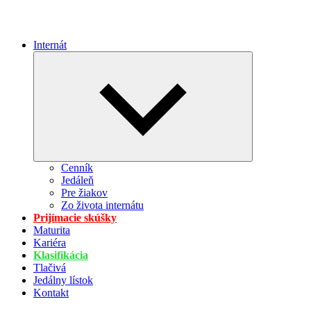
Internát
Expand
child
menu
Cenník
Jedáleň
Pre žiakov
Zo života internátu
Prijímacie skúšky
Maturita
Kariéra
Klasifikácia
Tlačivá
Jedálny lístok
Kontakt