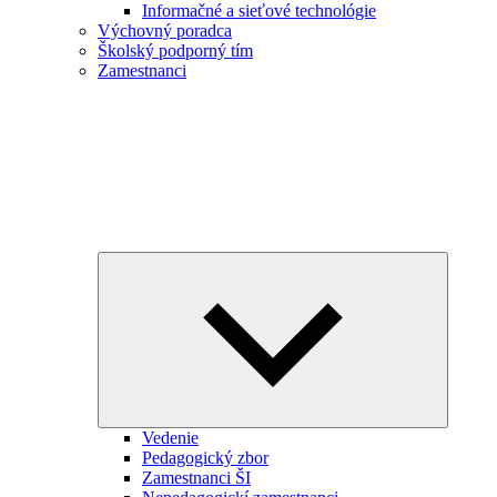
Informačné a sieťové technológie
Výchovný poradca
Školský podporný tím
Zamestnanci
Expand
child
menu
Vedenie
Pedagogický zbor
Zamestnanci ŠI