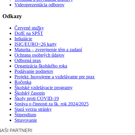
Videoprezentácia odborov
Odkazy
Červené stužky
DofE na SPŠT
Inštalácie
ISIC/EURO<26 karty
Maturita – zverejnenie tém a zadaní
Ochrana osobných údajov
Odborná prax
Organizácia školského roka
Podávanie podnetov
Projekt: Inovujeme a vzdelávame pre prax
Ročenka
Školské vzdelávacie programy
Školský časopis
Školy proti COVID-19
Správa o činnosti za šk. rok 2024/2025
Stará verzia stránky
Štipendium
Stravovanie