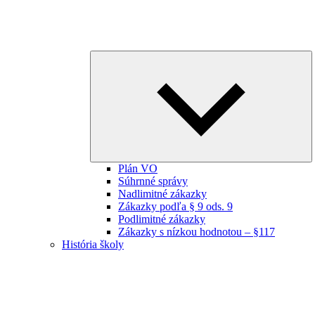
E
ch
m
Plán VO
Súhrnné správy
Nadlimitné zákazky
Zákazky podľa § 9 ods. 9
Podlimitné zákazky
Zákazky s nízkou hodnotou – §117
História školy