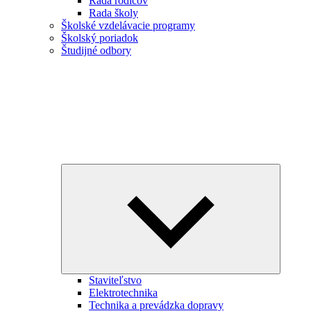
Rada rodičov
Rada školy
Školské vzdelávacie programy
Školský poriadok
Študijné odbory
Expand
child
menu
Staviteľstvo
Elektrotechnika
Technika a prevádzka dopravy