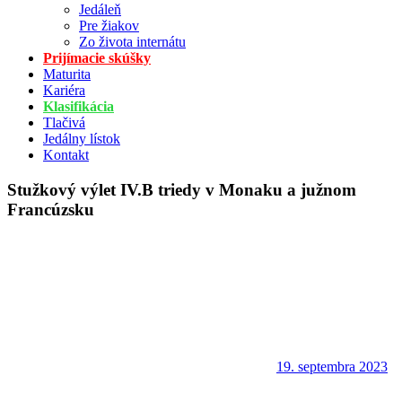
Jedáleň
Pre žiakov
Zo života internátu
Prijímacie skúšky
Maturita
Kariéra
Klasifikácia
Tlačivá
Jedálny lístok
Kontakt
Stužkový výlet IV.B triedy v Monaku a južnom
Francúzsku
19. septembra 2023