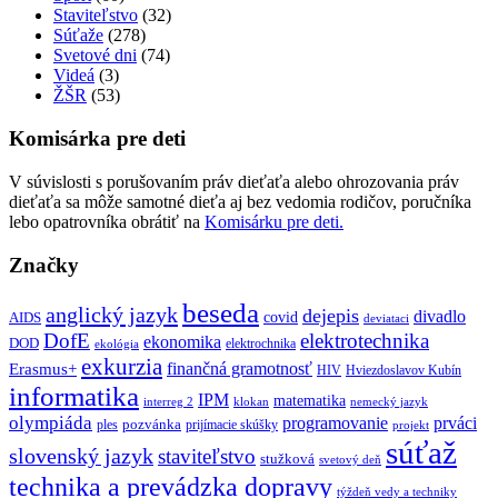
Staviteľstvo
(32)
Súťaže
(278)
Svetové dni
(74)
Videá
(3)
ŽŠR
(53)
Komisárka pre deti
V súvislosti s porušovaním práv dieťaťa alebo ohrozovania práv
dieťaťa sa môže samotné dieťa aj bez vedomia rodičov, poručníka
lebo opatrovníka obrátiť na
Komisárku pre deti.
Značky
beseda
anglický jazyk
dejepis
divadlo
covid
AIDS
deviataci
DofE
elektrotechnika
ekonomika
DOD
elektrochnika
ekológia
exkurzia
finančná gramotnosť
Erasmus+
HIV
Hviezdoslavov Kubín
informatika
IPM
matematika
interreg 2
klokan
nemecký jazyk
olympiáda
programovanie
prváci
pozvánka
ples
prijímacie skúšky
projekt
súťaž
slovenský jazyk
staviteľstvo
stužková
svetový deň
technika a prevádzka dopravy
týždeň vedy a techniky