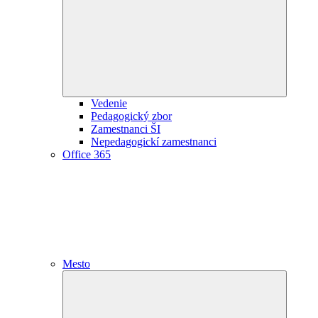
child
menu
Vedenie
Pedagogický zbor
Zamestnanci ŠI
Nepedagogickí zamestnanci
Office 365
Mesto
Expand
child
menu