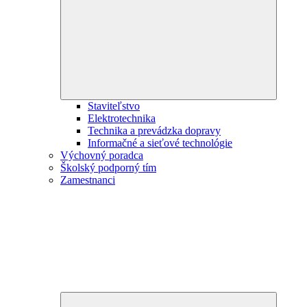
child
menu
Staviteľstvo
Elektrotechnika
Technika a prevádzka dopravy
Informačné a sieťové technológie
Výchovný poradca
Školský podporný tím
Zamestnanci
Expand