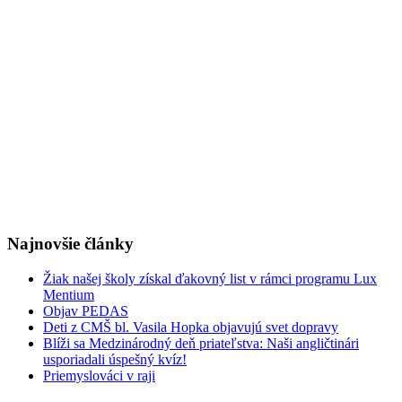
Najnovšie články
Žiak našej školy získal ďakovný list v rámci programu Lux
Mentium
Objav PEDAS
Deti z CMŠ bl. Vasila Hopka objavujú svet dopravy
Blíži sa Medzinárodný deň priateľstva: Naši angličtinári
usporiadali úspešný kvíz!
Priemyslováci v raji