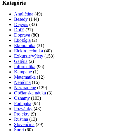
Kategórie
Angličtina
(49)
Besedy
(144)
Dejepis
(33)
DofE
(37)
Doprava
(80)
Ekológia
(2)
Ekonomika
(31)
Elektrotechnika
(40)
Exkurzie/výlety
(153)
Galéria
(2)
Informatika
(96)
Kampane
(1)
Matematika
(12)
Nemčina
(16)
Nezaradené
(129)
Občianska náuka
(3)
Oznamy
(103)
Podujatia
(94)
Pozvánky
(43)
Projekty
(9)
Ruština
(13)
Slovenčina
(39)
Šport
(60)