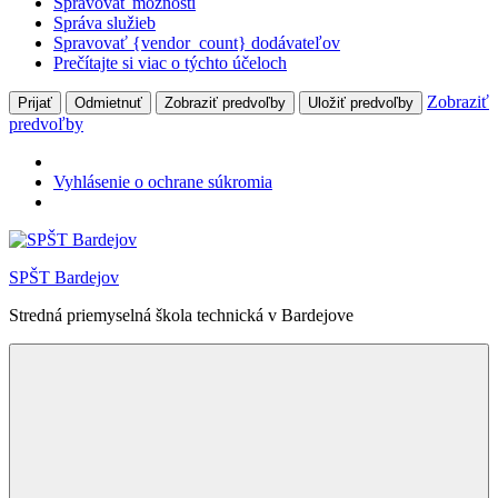
Spravovať možnosti
Správa služieb
Spravovať {vendor_count} dodávateľov
Prečítajte si viac o týchto účeloch
Zobraziť
Prijať
Odmietnuť
Zobraziť predvoľby
Uložiť predvoľby
predvoľby
Vyhlásenie o ochrane súkromia
Skip
to
SPŠT Bardejov
content
Stredná priemyselná škola technická v Bardejove