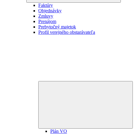
Faktúry
Objednávky
Zmluvy
Prenájom
Prebytočný majetok
Profil verejného obstarávateľa
E
ch
m
Plán VO