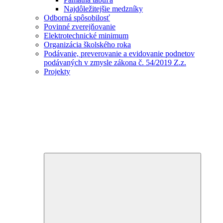
Najdôležitejšie medzníky
Odborná spôsobilosť
Povinné zverejňovanie
Elektrotechnické minimum
Organizácia školského roka
Podávanie, preverovanie a evidovanie podnetov
podávaných v zmysle zákona č. 54/2019 Z.z.
Projekty
Expand
child
menu