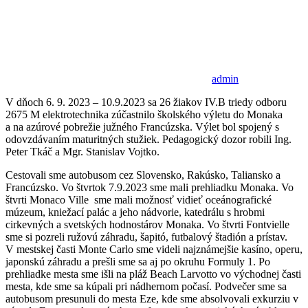
admin
V dňoch 6. 9. 2023 – 10.9.2023 sa 26 žiakov IV.B triedy odboru
2675 M elektrotechnika zúčastnilo školského výletu do Monaka
a na azúrové pobrežie južného Francúzska. Výlet bol spojený s
odovzdávaním maturitných stužiek. Pedagogický dozor robili Ing.
Peter Tkáč a Mgr. Stanislav Vojtko.
Cestovali sme autobusom cez Slovensko, Rakúsko, Taliansko a
Francúzsko. Vo štvrtok 7.9.2023 sme mali prehliadku Monaka. Vo
štvrti Monaco Ville sme mali možnosť vidieť oceánografické
múzeum, kniežací palác a jeho nádvorie, katedrálu s hrobmi
cirkevných a svetských hodnostárov Monaka. Vo štvrti Fontvielle
sme si pozreli ružovú záhradu, šapitó, futbalový štadión a prístav.
V mestskej časti Monte Carlo sme videli najznámejšie kasíno, operu,
japonskú záhradu a prešli sme sa aj po okruhu Formuly 1. Po
prehliadke mesta sme išli na pláž Beach Larvotto vo východnej časti
mesta, kde sme sa kúpali pri nádhernom počasí. Podvečer sme sa
autobusom presunuli do mesta Eze, kde sme absolvovali exkurziu v