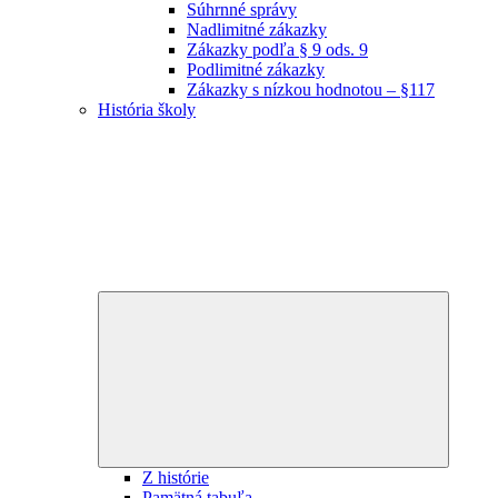
Súhrnné správy
Nadlimitné zákazky
Zákazky podľa § 9 ods. 9
Podlimitné zákazky
Zákazky s nízkou hodnotou – §117
História školy
Expand
child
menu
Z histórie
Pamätná tabuľa