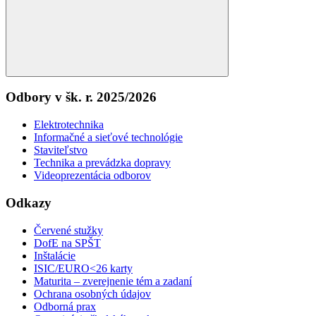
Search
Odbory v šk. r. 2025/2026
Elektrotechnika
Informačné a sieťové technológie
Staviteľstvo
Technika a prevádzka dopravy
Videoprezentácia odborov
Odkazy
Červené stužky
DofE na SPŠT
Inštalácie
ISIC/EURO<26 karty
Maturita – zverejnenie tém a zadaní
Ochrana osobných údajov
Odborná prax