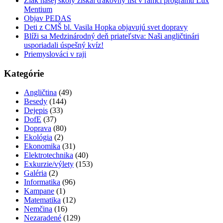
Žiak našej školy získal ďakovný list v rámci programu Lux
Mentium
Objav PEDAS
Deti z CMŠ bl. Vasila Hopka objavujú svet dopravy
Blíži sa Medzinárodný deň priateľstva: Naši angličtinári
usporiadali úspešný kvíz!
Priemyslováci v raji
Kategórie
Angličtina
(49)
Besedy
(144)
Dejepis
(33)
DofE
(37)
Doprava
(80)
Ekológia
(2)
Ekonomika
(31)
Elektrotechnika
(40)
Exkurzie/výlety
(153)
Galéria
(2)
Informatika
(96)
Kampane
(1)
Matematika
(12)
Nemčina
(16)
Nezaradené
(129)