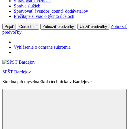
Spravovať možnosti
Správa služieb
Spravovať {vendor_count} dodávateľov
Prečítajte si viac o týchto účeloch
Zobraziť
Prijať
Odmietnuť
Zobraziť predvoľby
Uložiť predvoľby
predvoľby
Vyhlásenie o ochrane súkromia
Skip
to
SPŠT Bardejov
content
Stredná priemyselná škola technická v Bardejove