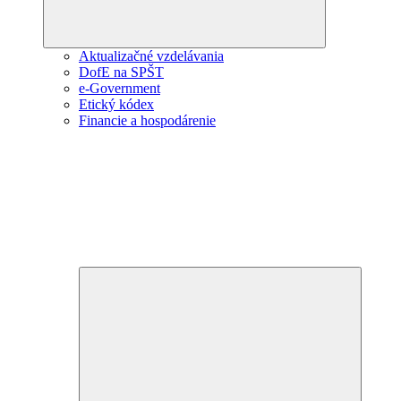
Aktualizačné vzdelávania
DofE na SPŠT
e-Government
Etický kódex
Financie a hospodárenie
Expand
child
menu