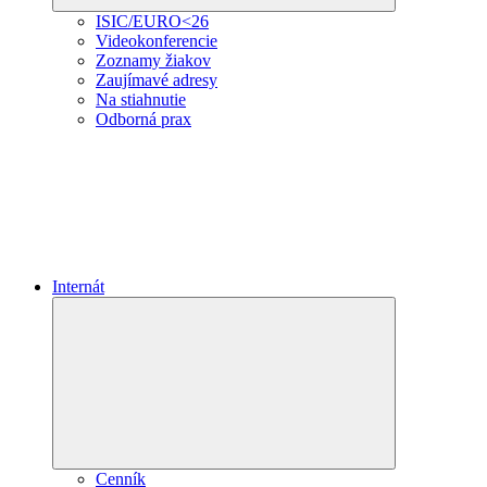
ISIC/EURO<26
Videokonferencie
Zoznamy žiakov
Zaujímavé adresy
Na stiahnutie
Odborná prax
Internát
Expand
child
menu
Cenník