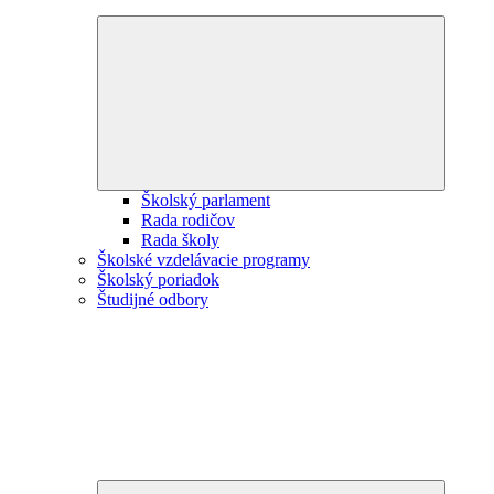
Expand
child
menu
Školský parlament
Rada rodičov
Rada školy
Školské vzdelávacie programy
Školský poriadok
Študijné odbory
Expand