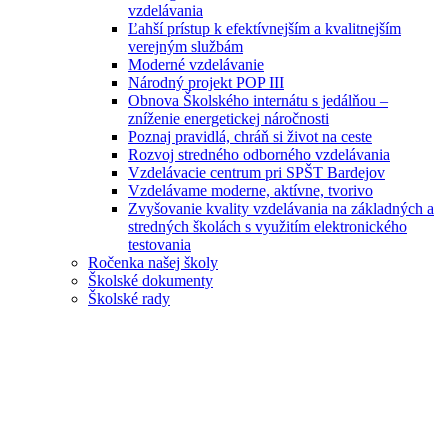
vzdelávania
Ľahší prístup k efektívnejším a kvalitnejším
verejným službám
Moderné vzdelávanie
Národný projekt POP III
Obnova Školského internátu s jedálňou –
zníženie energetickej náročnosti
Poznaj pravidlá, chráň si život na ceste
Rozvoj stredného odborného vzdelávania
Vzdelávacie centrum pri SPŠT Bardejov
Vzdelávame moderne, aktívne, tvorivo
Zvyšovanie kvality vzdelávania na základných a
stredných školách s využitím elektronického
testovania
Ročenka našej školy
Školské dokumenty
Školské rady