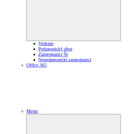
child
menu
Vedenie
Pedagogický zbor
Zamestnanci ŠI
Nepedagogickí zamestnanci
Office 365
Mesto
Expand
child
menu