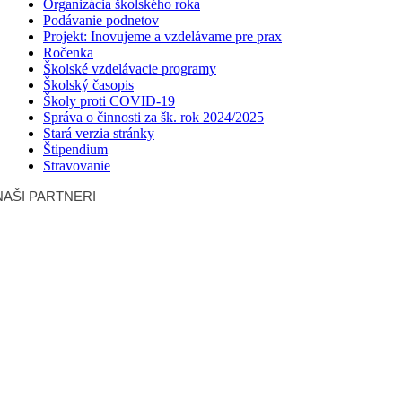
Organizácia školského roka
Podávanie podnetov
Projekt: Inovujeme a vzdelávame pre prax
Ročenka
Školské vzdelávacie programy
Školský časopis
Školy proti COVID-19
Správa o činnosti za šk. rok 2024/2025
Stará verzia stránky
Štipendium
Stravovanie