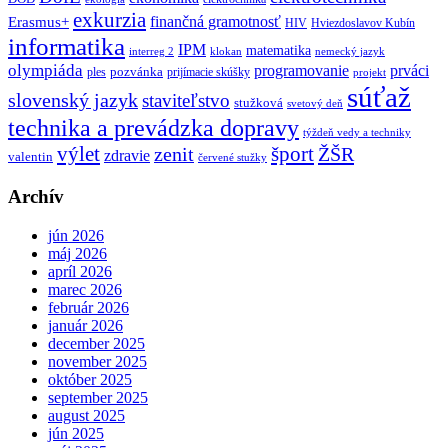
exkurzia
finančná gramotnosť
Erasmus+
HIV
Hviezdoslavov Kubín
informatika
IPM
matematika
interreg 2
klokan
nemecký jazyk
olympiáda
programovanie
prváci
pozvánka
ples
prijímacie skúšky
projekt
súťaž
slovenský jazyk
staviteľstvo
stužková
svetový deň
technika a prevádzka dopravy
týždeň vedy a techniky
výlet
šport
ŽŠR
zenit
zdravie
valentin
červené stužky
Archív
jún 2026
máj 2026
apríl 2026
marec 2026
február 2026
január 2026
december 2025
november 2025
október 2025
september 2025
august 2025
jún 2025