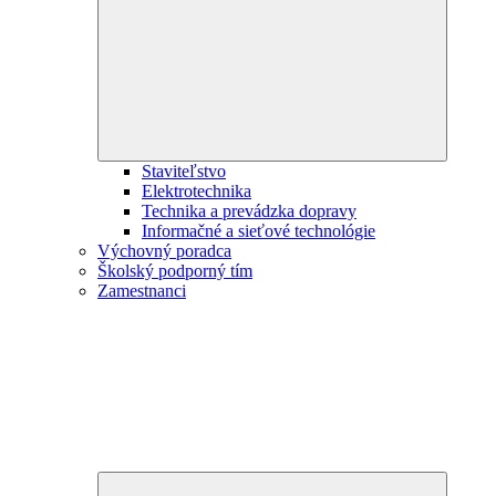
child
menu
Staviteľstvo
Elektrotechnika
Technika a prevádzka dopravy
Informačné a sieťové technológie
Výchovný poradca
Školský podporný tím
Zamestnanci
Expand