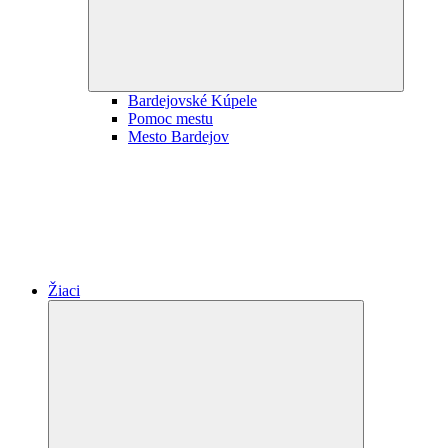
Bardejovské Kúpele
Pomoc mestu
Mesto Bardejov
Žiaci
Expand
child
menu