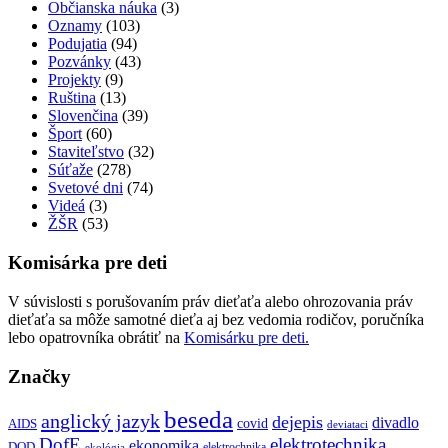
Občianska náuka
(3)
Oznamy
(103)
Podujatia
(94)
Pozvánky
(43)
Projekty
(9)
Ruština
(13)
Slovenčina
(39)
Šport
(60)
Staviteľstvo
(32)
Súťaže
(278)
Svetové dni
(74)
Videá
(3)
ŽŠR
(53)
Komisárka pre deti
V súvislosti s porušovaním práv dieťaťa alebo ohrozovania práv
dieťaťa sa môže samotné dieťa aj bez vedomia rodičov, poručníka
lebo opatrovníka obrátiť na
Komisárku pre deti.
Značky
beseda
anglický jazyk
dejepis
divadlo
covid
AIDS
deviataci
DofE
elektrotechnika
ekonomika
DOD
elektrochnika
ekológia