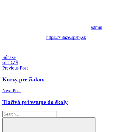
admin
https://sutaze.spsbj.sk
Súťaže
súťaž
ZŠ
Navigácia
Previous Post
v
Kurzy pre žiakov
článku
Next Post
Tlačivá pri vstupe do školy
Search
for: