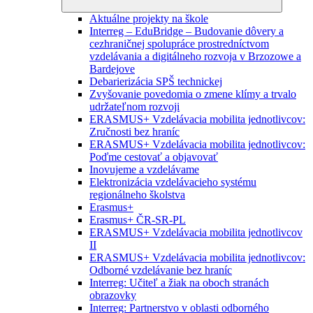
Aktuálne projekty na škole
Interreg – EduBridge – Budovanie dôvery a
cezhraničnej spolupráce prostredníctvom
vzdelávania a digitálneho rozvoja v Brzozowe a
Bardejove
Debarierizácia SPŠ technickej
Zvyšovanie povedomia o zmene klímy a trvalo
udržateľnom rozvoji
ERASMUS+ Vzdelávacia mobilita jednotlivcov:
Zručnosti bez hraníc
ERASMUS+ Vzdelávacia mobilita jednotlivcov:
Poďme cestovať a objavovať
Inovujeme a vzdelávame
Elektronizácia vzdelávacieho systému
regionálneho školstva
Erasmus+
Erasmus+ ČR-SR-PL
ERASMUS+ Vzdelávacia mobilita jednotlivcov
II
ERASMUS+ Vzdelávacia mobilita jednotlivcov:
Odborné vzdelávanie bez hraníc
Interreg: Učiteľ a žiak na oboch stranách
obrazovky
Interreg: Partnerstvo v oblasti odborného