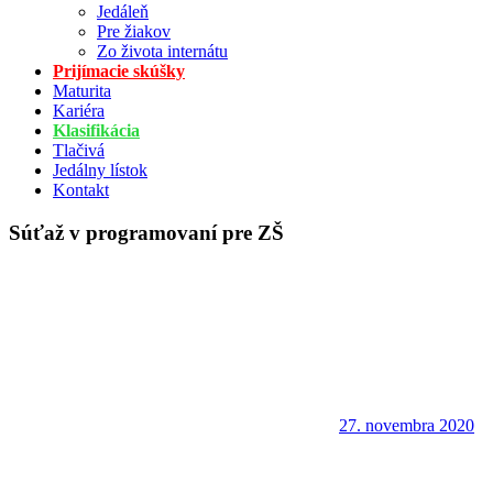
Jedáleň
Pre žiakov
Zo života internátu
Prijímacie skúšky
Maturita
Kariéra
Klasifikácia
Tlačivá
Jedálny lístok
Kontakt
Súťaž v programovaní pre ZŠ
27. novembra 2020