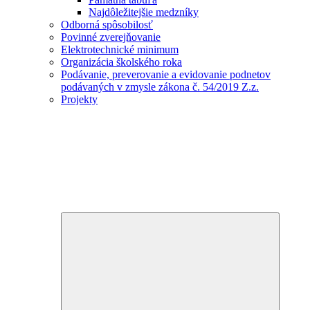
Najdôležitejšie medzníky
Odborná spôsobilosť
Povinné zverejňovanie
Elektrotechnické minimum
Organizácia školského roka
Podávanie, preverovanie a evidovanie podnetov
podávaných v zmysle zákona č. 54/2019 Z.z.
Projekty
Expand
child
menu