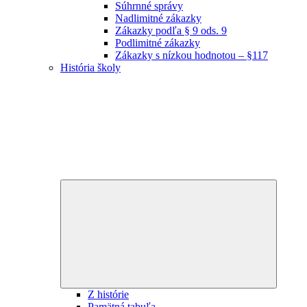
Súhrnné správy
Nadlimitné zákazky
Zákazky podľa § 9 ods. 9
Podlimitné zákazky
Zákazky s nízkou hodnotou – §117
História školy
Expand
child
menu
Z histórie
Pamätná tabuľa