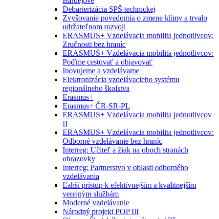
Bardejove
Debarierizácia SPŠ technickej
Zvyšovanie povedomia o zmene klímy a trvalo
udržateľnom rozvoji
ERASMUS+ Vzdelávacia mobilita jednotlivcov:
Zručnosti bez hraníc
ERASMUS+ Vzdelávacia mobilita jednotlivcov:
Poďme cestovať a objavovať
Inovujeme a vzdelávame
Elektronizácia vzdelávacieho systému
regionálneho školstva
Erasmus+
Erasmus+ ČR-SR-PL
ERASMUS+ Vzdelávacia mobilita jednotlivcov
II
ERASMUS+ Vzdelávacia mobilita jednotlivcov:
Odborné vzdelávanie bez hraníc
Interreg: Učiteľ a žiak na oboch stranách
obrazovky
Interreg: Partnerstvo v oblasti odborného
vzdelávania
Ľahší prístup k efektívnejším a kvalitnejším
verejným službám
Moderné vzdelávanie
Národný projekt POP III