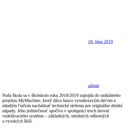
18. júna 2019
admin
Naša škola sa v školskom roku 2018/2019 zapojila do unikátneho
projektu MyMachine, ktorý dáva šancu vynaliezavým deťom a
mladým ľuďom nachádzať technické riešenia pre originálne detské
nápady. Jeho jedinečnosť spočíva v spolupráci troch úrovní
vzdelávacieho systému – základných, stredných odborných
a vysokých škôl.