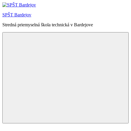
Skip
to
SPŠT Bardejov
content
Stredná priemyselná škola technická v Bardejove
Menu