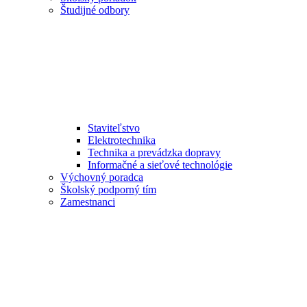
Študijné odbory
Staviteľstvo
Elektrotechnika
Technika a prevádzka dopravy
Informačné a sieťové technológie
Výchovný poradca
Školský podporný tím
Zamestnanci