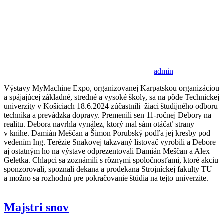
admin
Výstavy MyMachine Expo, organizovanej Karpatskou organizáciou
a spájajúcej základné, stredné a vysoké školy, sa na pôde Technickej
univerzity v Košiciach 18.6.2024 zúčastnili žiaci študijného odboru
technika a prevádzka dopravy. Premenili sen 11-ročnej Debory na
realitu. Debora navrhla vynález, ktorý mal sám otáčať strany
v knihe. Damián Meščan a Šimon Porubský podľa jej kresby pod
vedením Ing. Terézie Snakovej takzvaný listovač vyrobili a Debore
aj ostatným ho na výstave odprezentovali Damián Meščan a Alex
Geletka. Chlapci sa zoznámili s rôznymi spoločnosťami, ktoré akciu
sponzorovali, spoznali dekana a prodekana Strojníckej fakulty TU
a možno sa rozhodnú pre pokračovanie štúdia na tejto univerzite.
Majstri snov