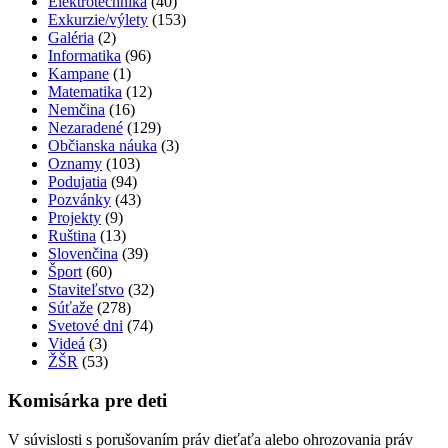
Elektrotechnika
(40)
Exkurzie/výlety
(153)
Galéria
(2)
Informatika
(96)
Kampane
(1)
Matematika
(12)
Nemčina
(16)
Nezaradené
(129)
Občianska náuka
(3)
Oznamy
(103)
Podujatia
(94)
Pozvánky
(43)
Projekty
(9)
Ruština
(13)
Slovenčina
(39)
Šport
(60)
Staviteľstvo
(32)
Súťaže
(278)
Svetové dni
(74)
Videá
(3)
ŽŠR
(53)
Komisárka pre deti
V súvislosti s porušovaním práv dieťaťa alebo ohrozovania práv