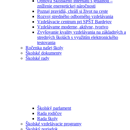
Obnova Školského internátu s jedálňou –
zníženie energetickej náročnosti
Poznaj pravidlá, chráň si život na ceste
Rozvoj stredného odborného vzdelávania
Vzdelávacie centrum pri SPŠT Bardejov
Vzdelávame moderne, aktívne, tvorivo
Zvyšovanie kvality vzdelávania na základných a
stredných školách s využitím elektronického
testovania
Ročenka našej školy
Školské dokumenty
Školské rady
Školský parlament
Rada rodičov
Rada školy
Školské vzdelávacie programy
Školský poriadok