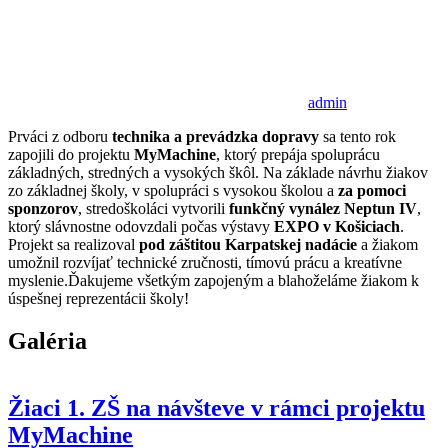
admin
Prváci z odboru
technika a prevádzka dopravy
sa tento rok
zapojili do projektu
MyMachine
, ktorý prepája spoluprácu
základných, stredných a vysokých škôl. Na základe návrhu žiakov
zo základnej školy, v spolupráci s vysokou školou a
za pomoci
sponzorov
, stredoškoláci vytvorili
funkčný vynález Neptun IV
,
ktorý slávnostne odovzdali počas výstavy
EXPO v Košiciach
.
Projekt sa realizoval
pod záštitou Karpatskej nadácie
a žiakom
umožnil rozvíjať technické zručnosti, tímovú prácu a kreatívne
myslenie.Ďakujeme všetkým zapojeným a blahoželáme žiakom k
úspešnej reprezentácii školy!
Galéria
Žiaci 1. ZŠ na návšteve v rámci projektu
MyMachine