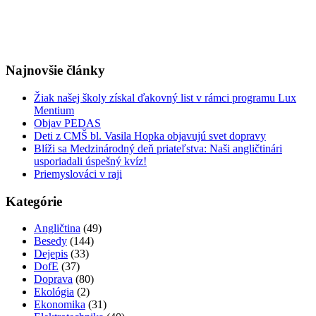
Najnovšie články
Žiak našej školy získal ďakovný list v rámci programu Lux
Mentium
Objav PEDAS
Deti z CMŠ bl. Vasila Hopka objavujú svet dopravy
Blíži sa Medzinárodný deň priateľstva: Naši angličtinári
usporiadali úspešný kvíz!
Priemyslováci v raji
Kategórie
Angličtina
(49)
Besedy
(144)
Dejepis
(33)
DofE
(37)
Doprava
(80)
Ekológia
(2)
Ekonomika
(31)