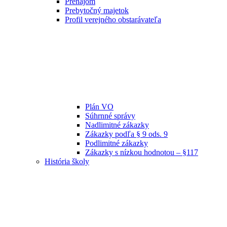
Prenájom
Prebytočný majetok
Profil verejného obstarávateľa
Plán VO
Súhrnné správy
Nadlimitné zákazky
Zákazky podľa § 9 ods. 9
Podlimitné zákazky
Zákazky s nízkou hodnotou – §117
História školy