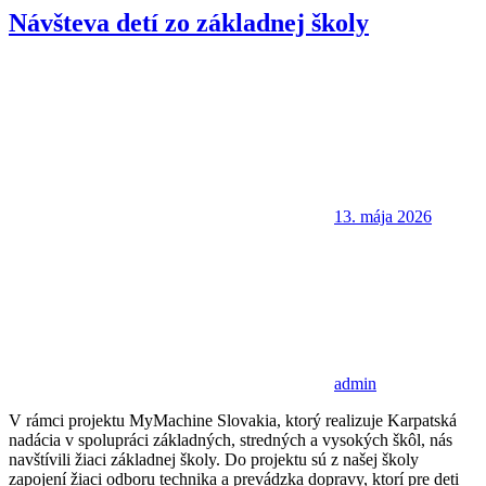
Návšteva detí zo základnej školy
13. mája 2026
admin
V rámci projektu MyMachine Slovakia, ktorý realizuje Karpatská
nadácia v spolupráci základných, stredných a vysokých škôl, nás
navštívili žiaci základnej školy. Do projektu sú z našej školy
zapojení žiaci odboru technika a prevádzka dopravy, ktorí pre deti