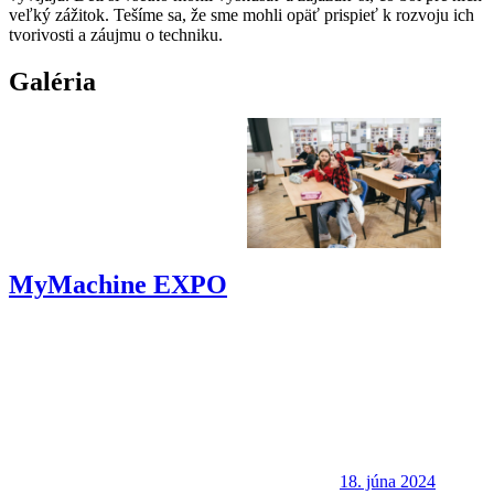
veľký zážitok. Tešíme sa, že sme mohli opäť prispieť k rozvoju ich
tvorivosti a záujmu o techniku.
Galéria
MyMachine EXPO
18. júna 2024