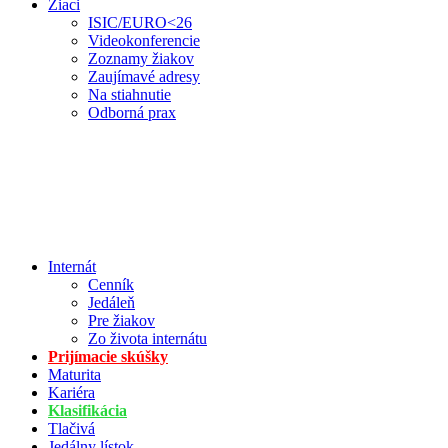
Žiaci
ISIC/EURO<26
Videokonferencie
Zoznamy žiakov
Zaujímavé adresy
Na stiahnutie
Odborná prax
Internát
Cenník
Jedáleň
Pre žiakov
Zo života internátu
Prijímacie skúšky
Maturita
Kariéra
Klasifikácia
Tlačivá
Jedálny lístok