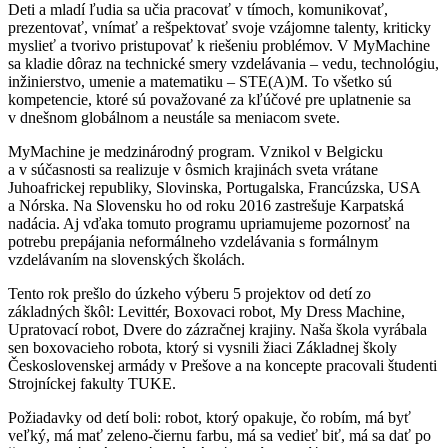
Deti a mladí ľudia sa učia pracovať v tímoch, komunikovať,
prezentovať, vnímať a rešpektovať svoje vzájomne talenty, kriticky
myslieť a tvorivo pristupovať k riešeniu problémov. V MyMachine
sa kladie dôraz na technické smery vzdelávania – vedu, technológiu,
inžinierstvo, umenie a matematiku – STE(A)M. To všetko sú
kompetencie, ktoré sú považované za kľúčové pre uplatnenie sa
v dnešnom globálnom a neustále sa meniacom svete.
MyMachine je medzinárodný program. Vznikol v Belgicku
a v súčasnosti sa realizuje v ôsmich krajinách sveta vrátane
Juhoafrickej republiky, Slovinska, Portugalska, Francúzska, USA
a Nórska. Na Slovensku ho od roku 2016 zastrešuje Karpatská
nadácia. Aj vďaka tomuto programu upriamujeme pozornosť na
potrebu prepájania neformálneho vzdelávania s formálnym
vzdelávaním na slovenských školách.
Tento rok prešlo do úzkeho výberu 5 projektov od detí zo
základných škôl: Levittér, Boxovaci robot, My Dress Machine,
Upratovací robot, Dvere do zázračnej krajiny. Naša škola vyrábala
sen boxovacieho robota, ktorý si vysnili žiaci Základnej školy
Československej armády v Prešove a na koncepte pracovali študenti
Strojníckej fakulty TUKE.
Požiadavky od detí boli: robot, ktorý opakuje, čo robím, má byť
veľký, má mať zeleno-čiernu farbu, má sa vedieť biť, má sa dať po