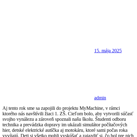
15. mája 2025
admin
Aj tento rok sme sa zapojili do projektu MyMachine, v rámci
ktorého nás navštívili žiaci 1. ZŠ. Cieľom bolo, aby vytvorili súčasť
svojho vynálezu a zároveň spoznali našu školu. Študenti odboru
technika a prevádzka dopravy im ukázali simulátor počítačových
hier, detské elektrické autíčka aj motokáru, ktoré sami počas roka
vyvíjajú. Deti si všetko mohli vyskúšať a zajazdiť si, čo bol pre nich