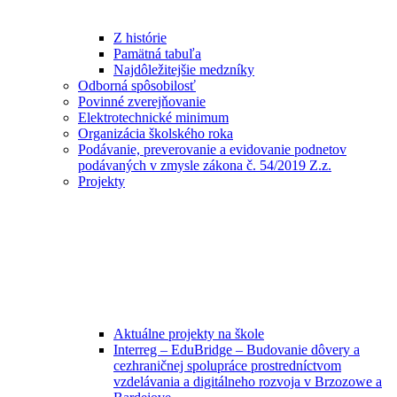
Z histórie
Pamätná tabuľa
Najdôležitejšie medzníky
Odborná spôsobilosť
Povinné zverejňovanie
Elektrotechnické minimum
Organizácia školského roka
Podávanie, preverovanie a evidovanie podnetov
podávaných v zmysle zákona č. 54/2019 Z.z.
Projekty
Aktuálne projekty na škole
Interreg – EduBridge – Budovanie dôvery a
cezhraničnej spolupráce prostredníctvom
vzdelávania a digitálneho rozvoja v Brzozowe a