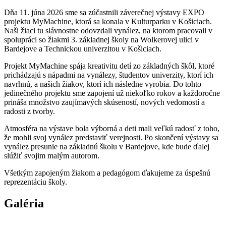
Dňa 11. júna 2026 sme sa zúčastnili záverečnej výstavy EXPO
projektu MyMachine, ktorá sa konala v Kulturparku v Košiciach.
Naši žiaci tu slávnostne odovzdali vynález, na ktorom pracovali v
spolupráci so žiakmi 3. základnej školy na Wolkerovej ulici v
Bardejove a Technickou univerzitou v Košiciach.
Projekt MyMachine spája kreativitu detí zo základných škôl, ktoré
prichádzajú s nápadmi na vynálezy, študentov univerzity, ktorí ich
navrhnú, a našich žiakov, ktorí ich následne vyrobia. Do tohto
jedinečného projektu sme zapojení už niekoľko rokov a každoročne
prináša množstvo zaujímavých skúseností, nových vedomostí a
radosti z tvorby.
Atmosféra na výstave bola výborná a deti mali veľkú radosť z toho,
že mohli svoj vynález predstaviť verejnosti. Po skončení výstavy sa
vynález presunie na základnú školu v Bardejove, kde bude ďalej
slúžiť svojim malým autorom.
Všetkým zapojeným žiakom a pedagógom ďakujeme za úspešnú
reprezentáciu školy.
Galéria