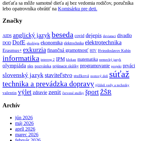
dieťaťa sa môže samotné dieťa aj bez vedomia rodičov, poručníka
lebo opatrovníka obrátiť na
Komisárku pre deti.
Značky
beseda
anglický jazyk
dejepis
divadlo
covid
AIDS
deviataci
DofE
elektrotechnika
ekonomika
DOD
elektrochnika
ekológia
exkurzia
finančná gramotnosť
Erasmus+
HIV
Hviezdoslavov Kubín
informatika
IPM
matematika
interreg 2
klokan
nemecký jazyk
olympiáda
programovanie
prváci
pozvánka
ples
prijímacie skúšky
projekt
súťaž
slovenský jazyk
staviteľstvo
stužková
svetový deň
technika a prevádzka dopravy
týždeň vedy a techniky
výlet
šport
ŽŠR
zenit
zdravie
valentin
červené stužky
Archív
jún 2026
máj 2026
apríl 2026
marec 2026
február 2026