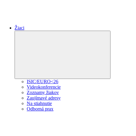
Žiaci
Expand
child
menu
ISIC/EURO<26
Videokonferencie
Zoznamy žiakov
Zaujímavé adresy
Na stiahnutie
Odborná prax