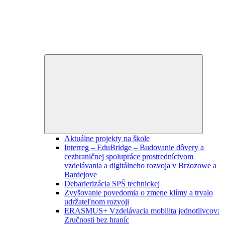
Expand
child
menu
Aktuálne projekty na škole
Interreg – EduBridge – Budovanie dôvery a
cezhraničnej spolupráce prostredníctvom
vzdelávania a digitálneho rozvoja v Brzozowe a
Bardejove
Debarierizácia SPŠ technickej
Zvyšovanie povedomia o zmene klímy a trvalo
udržateľnom rozvoji
ERASMUS+ Vzdelávacia mobilita jednotlivcov:
Zručnosti bez hraníc