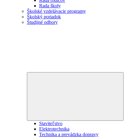
Rada rodičov
Rada školy
Školské vzdelávacie programy
Školský poriadok
Študijné odbory
Expand
child
menu
Staviteľstvo
Elektrotechnika
Technika a prevádzka dopravy