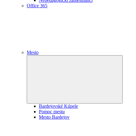
Nepedagogickí zamestnanci
Office 365
Mesto
Expand
child
menu
Bardejovské Kúpele
Pomoc mestu
Mesto Bardejov