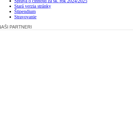
Správa o činnosti za šk. rok 2024/2025
Stará verzia stránky
Štipendium
Stravovanie