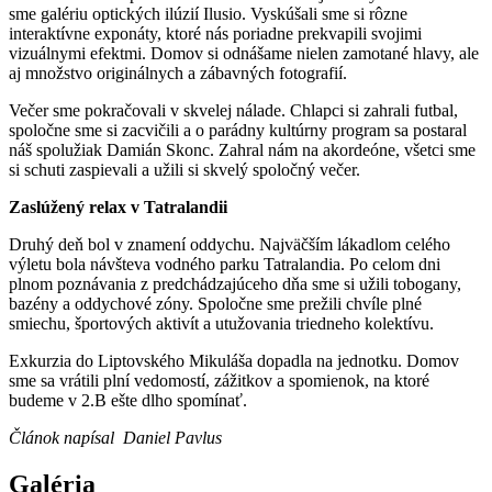
sme galériu optických ilúzií Ilusio. Vyskúšali sme si rôzne
interaktívne exponáty, ktoré nás poriadne prekvapili svojimi
vizuálnymi efektmi. Domov si odnášame nielen zamotané hlavy, ale
aj množstvo originálnych a zábavných fotografií.
Večer sme pokračovali v skvelej nálade. Chlapci si zahrali futbal,
spoločne sme si zacvičili a o parádny kultúrny program sa postaral
náš spolužiak Damián Skonc. Zahral nám na akordeóne, všetci sme
si schuti zaspievali a užili si skvelý spoločný večer.
Zaslúžený relax v Tatralandii
Druhý deň bol v znamení oddychu. Najväčším lákadlom celého
výletu bola návšteva vodného parku Tatralandia. Po celom dni
plnom poznávania z predchádzajúceho dňa sme si užili tobogany,
bazény a oddychové zóny. Spoločne sme prežili chvíle plné
smiechu, športových aktivít a utužovania triedneho kolektívu.
Exkurzia do Liptovského Mikuláša dopadla na jednotku. Domov
sme sa vrátili plní vedomostí, zážitkov a spomienok, na ktoré
budeme v 2.B ešte dlho spomínať.
Článok napísal Daniel Pavlus
Galéria