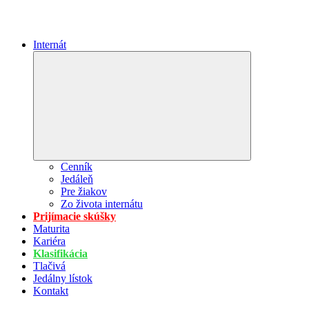
Internát
Expand
child
menu
Cenník
Jedáleň
Pre žiakov
Zo života internátu
Prijímacie skúšky
Maturita
Kariéra
Klasifikácia
Tlačivá
Jedálny lístok
Kontakt