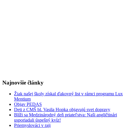
Najnovšie články
Žiak našej školy získal ďakovný list v rámci programu Lux
Mentium
Objav PEDAS
Deti z CMŠ bl. Vasila Hopka objavujú svet dopravy
Blíži sa Medzinárodný deň priateľstva: Naši angličtinári
usporiadali úspešný kvíz!
Priemyslováci v raji