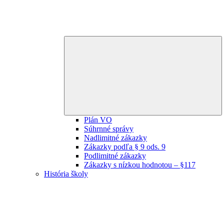
E
ch
m
Plán VO
Súhrnné správy
Nadlimitné zákazky
Zákazky podľa § 9 ods. 9
Podlimitné zákazky
Zákazky s nízkou hodnotou – §117
História školy