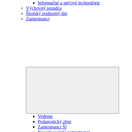
Informačné a sieťové technológie
Výchovný poradca
Školský podporný tím
Zamestnanci
Expand
child
menu
Vedenie
Pedagogický zbor
Zamestnanci ŠI