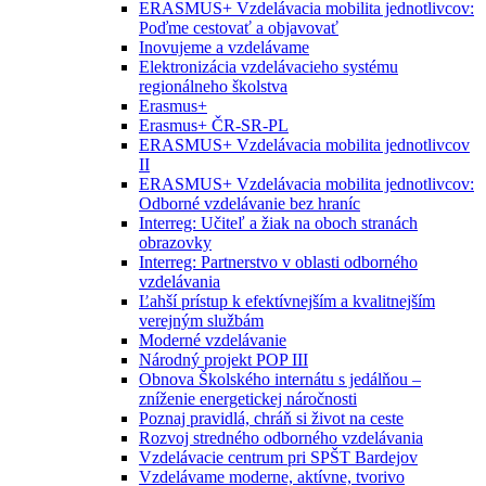
ERASMUS+ Vzdelávacia mobilita jednotlivcov:
Poďme cestovať a objavovať
Inovujeme a vzdelávame
Elektronizácia vzdelávacieho systému
regionálneho školstva
Erasmus+
Erasmus+ ČR-SR-PL
ERASMUS+ Vzdelávacia mobilita jednotlivcov
II
ERASMUS+ Vzdelávacia mobilita jednotlivcov:
Odborné vzdelávanie bez hraníc
Interreg: Učiteľ a žiak na oboch stranách
obrazovky
Interreg: Partnerstvo v oblasti odborného
vzdelávania
Ľahší prístup k efektívnejším a kvalitnejším
verejným službám
Moderné vzdelávanie
Národný projekt POP III
Obnova Školského internátu s jedálňou –
zníženie energetickej náročnosti
Poznaj pravidlá, chráň si život na ceste
Rozvoj stredného odborného vzdelávania
Vzdelávacie centrum pri SPŠT Bardejov
Vzdelávame moderne, aktívne, tvorivo