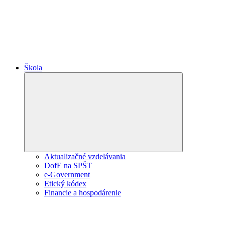
Škola
Expand
child
menu
Aktualizačné vzdelávania
DofE na SPŠT
e-Government
Etický kódex
Financie a hospodárenie