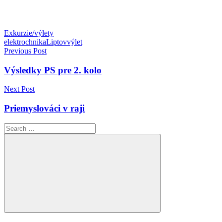
Exkurzie/výlety
elektrochnika
Liptov
výlet
Navigácia
Previous Post
v
Výsledky PS pre 2. kolo
článku
Next Post
Priemyslováci v raji
Search
for:
Search