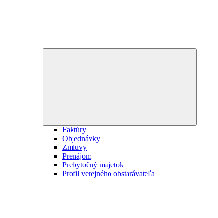
Expand
child
menu
Faktúry
Objednávky
Zmluvy
Prenájom
Prebytočný majetok
Profil verejného obstarávateľa