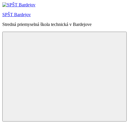
Skip
to
SPŠT Bardejov
content
Stredná priemyselná škola technická v Bardejove
Menu