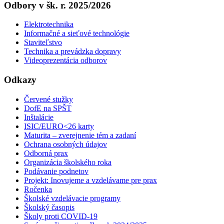
Odbory v šk. r. 2025/2026
Elektrotechnika
Informačné a sieťové technológie
Staviteľstvo
Technika a prevádzka dopravy
Videoprezentácia odborov
Odkazy
Červené stužky
DofE na SPŠT
Inštalácie
ISIC/EURO<26 karty
Maturita – zverejnenie tém a zadaní
Ochrana osobných údajov
Odborná prax
Organizácia školského roka
Podávanie podnetov
Projekt: Inovujeme a vzdelávame pre prax
Ročenka
Školské vzdelávacie programy
Školský časopis
Školy proti COVID-19