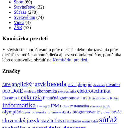
Šport
(60)
Staviteľstvo
(32)
Súťaže
(278)
Svetové dni
(74)
Videá
(3)
ŽŠR
(53)
Komisárka pre deti
V súvislosti s porušovaním práv dieťaťa alebo ohrozovania práv
dieťaťa sa môže samotné dieťa aj bez vedomia rodičov, poručníka
lebo opatrovníka obrátiť na
Komisárku pre deti.
Značky
beseda
anglický jazyk
dejepis
divadlo
covid
AIDS
deviataci
DofE
elektrotechnika
ekonomika
DOD
elektrochnika
ekológia
exkurzia
finančná gramotnosť
Erasmus+
HIV
Hviezdoslavov Kubín
informatika
IPM
matematika
interreg 2
klokan
nemecký jazyk
olympiáda
programovanie
prváci
pozvánka
ples
prijímacie skúšky
projekt
súťaž
slovenský jazyk
staviteľstvo
stužková
svetový deň