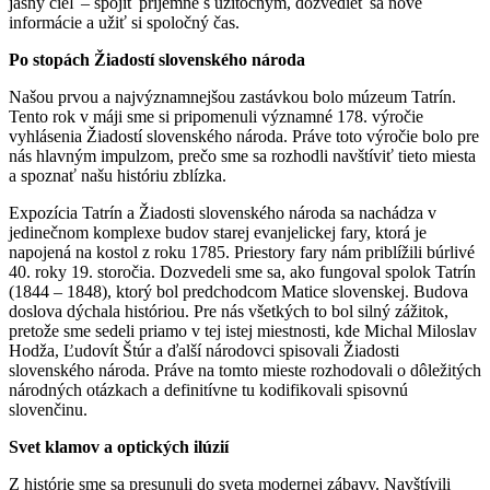
jasný cieľ – spojiť príjemné s užitočným, dozvedieť sa nové
informácie a užiť si spoločný čas.
Po stopách Žiadostí slovenského národa
Našou prvou a najvýznamnejšou zastávkou bolo múzeum Tatrín.
Tento rok v máji sme si pripomenuli významné 178. výročie
vyhlásenia Žiadostí slovenského národa. Práve toto výročie bolo pre
nás hlavným impulzom, prečo sme sa rozhodli navštíviť tieto miesta
a spoznať našu históriu zblízka.
Expozícia Tatrín a Žiadosti slovenského národa sa nachádza v
jedinečnom komplexe budov starej evanjelickej fary, ktorá je
napojená na kostol z roku 1785. Priestory fary nám priblížili búrlivé
40. roky 19. storočia. Dozvedeli sme sa, ako fungoval spolok Tatrín
(1844 – 1848), ktorý bol predchodcom Matice slovenskej. Budova
doslova dýchala históriou. Pre nás všetkých to bol silný zážitok,
pretože sme sedeli priamo v tej istej miestnosti, kde Michal Miloslav
Hodža, Ľudovít Štúr a ďalší národovci spisovali Žiadosti
slovenského národa. Práve na tomto mieste rozhodovali o dôležitých
národných otázkach a definitívne tu kodifikovali spisovnú
slovenčinu.
Svet klamov a optických ilúzií
Z histórie sme sa presunuli do sveta modernej zábavy. Navštívili