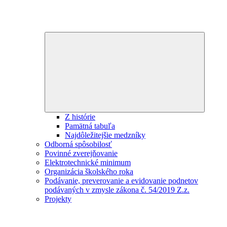
Expand
child
menu
Z histórie
Pamätná tabuľa
Najdôležitejšie medzníky
Odborná spôsobilosť
Povinné zverejňovanie
Elektrotechnické minimum
Organizácia školského roka
Podávanie, preverovanie a evidovanie podnetov
podávaných v zmysle zákona č. 54/2019 Z.z.
Projekty