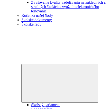
Zvyšovanie kvality vzdelávania na základných a
stredných školách s využitím elektronického
testovania
Ročenka našej školy
Školské dokumenty
Školské rady
Expand
child
menu
Školský parlament