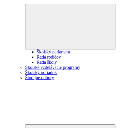
Expand
child
menu
Školský parlament
Rada rodičov
Rada školy
Školské vzdelávacie programy
Školský poriadok
Študijné odbory
Expand