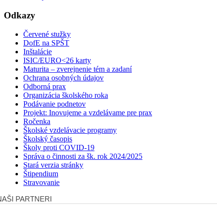
Odkazy
Červené stužky
DofE na SPŠT
Inštalácie
ISIC/EURO<26 karty
Maturita – zverejnenie tém a zadaní
Ochrana osobných údajov
Odborná prax
Organizácia školského roka
Podávanie podnetov
Projekt: Inovujeme a vzdelávame pre prax
Ročenka
Školské vzdelávacie programy
Školský časopis
Školy proti COVID-19
Správa o činnosti za šk. rok 2024/2025
Stará verzia stránky
Štipendium
Stravovanie