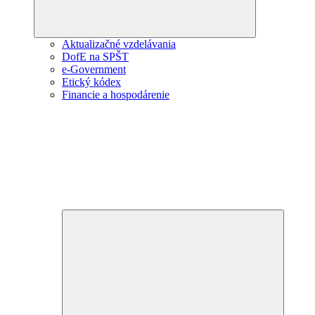
Aktualizačné vzdelávania
DofE na SPŠT
e-Government
Etický kódex
Financie a hospodárenie
Expand
child
menu