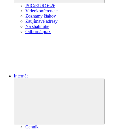
ISIC/EURO<26
Videokonferencie
Zoznamy žiakov
Zaujímavé adresy
Na stiahnutie
Odborná prax
Internát
Expand
child
menu
Cenník