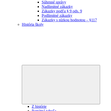
Súhrnné správy
Nadlimitné zákazky
Zákazky podľa § 9 ods. 9
Podlimitné zákazky
Zákazky s nízkou hodnotou – §117
História školy
Expand
child
menu
Z histórie
Pamätná tabuľa