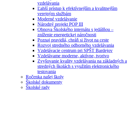
vzdelávania
Ľahší prístup k efektívnejším a kvalitnejším
verejným službám
Moderné vzdelávanie
Národný projekt POP III
Obnova Školského internátu s jedálňou –
zníženie energetickej náročnosti
Poznaj pravidlá, chráň si život na ceste
Rozvoj stredného odborného vzdelávania
Vzdelávacie centrum pri SPŠT Bardejov
Vzdelávame moderne, aktívne, tvorivo
Zvyšovanie kvality vzdelávania na základných a
stredných školách s využitím elektronického
testovania
Ročenka našej školy
Školské dokumenty
Školské rady