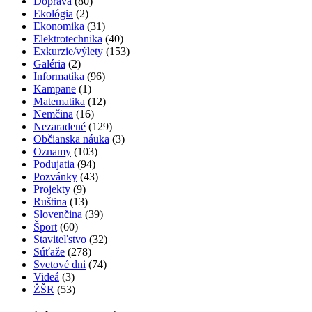
Doprava
(80)
Ekológia
(2)
Ekonomika
(31)
Elektrotechnika
(40)
Exkurzie/výlety
(153)
Galéria
(2)
Informatika
(96)
Kampane
(1)
Matematika
(12)
Nemčina
(16)
Nezaradené
(129)
Občianska náuka
(3)
Oznamy
(103)
Podujatia
(94)
Pozvánky
(43)
Projekty
(9)
Ruština
(13)
Slovenčina
(39)
Šport
(60)
Staviteľstvo
(32)
Súťaže
(278)
Svetové dni
(74)
Videá
(3)
ŽŠR
(53)