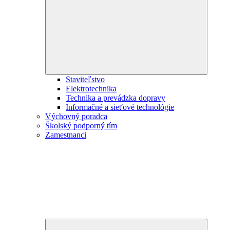
child
menu
Staviteľstvo
Elektrotechnika
Technika a prevádzka dopravy
Informačné a sieťové technológie
Výchovný poradca
Školský podporný tím
Zamestnanci
Expand