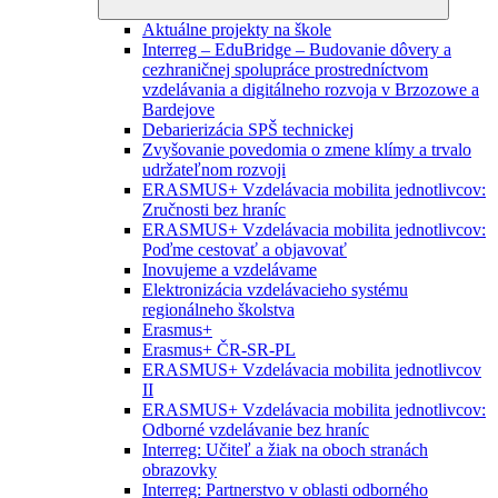
Aktuálne projekty na škole
Interreg – EduBridge – Budovanie dôvery a
cezhraničnej spolupráce prostredníctvom
vzdelávania a digitálneho rozvoja v Brzozowe a
Bardejove
Debarierizácia SPŠ technickej
Zvyšovanie povedomia o zmene klímy a trvalo
udržateľnom rozvoji
ERASMUS+ Vzdelávacia mobilita jednotlivcov:
Zručnosti bez hraníc
ERASMUS+ Vzdelávacia mobilita jednotlivcov:
Poďme cestovať a objavovať
Inovujeme a vzdelávame
Elektronizácia vzdelávacieho systému
regionálneho školstva
Erasmus+
Erasmus+ ČR-SR-PL
ERASMUS+ Vzdelávacia mobilita jednotlivcov
II
ERASMUS+ Vzdelávacia mobilita jednotlivcov:
Odborné vzdelávanie bez hraníc
Interreg: Učiteľ a žiak na oboch stranách
obrazovky
Interreg: Partnerstvo v oblasti odborného