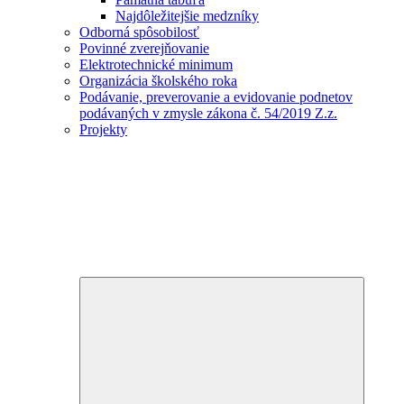
Najdôležitejšie medzníky
Odborná spôsobilosť
Povinné zverejňovanie
Elektrotechnické minimum
Organizácia školského roka
Podávanie, preverovanie a evidovanie podnetov
podávaných v zmysle zákona č. 54/2019 Z.z.
Projekty
Expand
child
menu