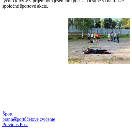
týchto kurzov v príjemnom jesennom počasí a tešíme sa na ďalšie
spoločné športové akcie.
Šport
branné
šport
účelové cvičenie
Navigácia
Previous Post