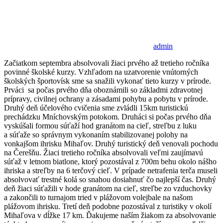
admin
Začiatkom septembra absolvovali žiaci prvého až tretieho ročníka
povinné školské kurzy. Vzhľadom na uzatvorenie vnútorných
školských športovísk sme sa snažili vykonať tieto kurzy v prírode.
Prváci sa počas prvého dňa oboznámili so základmi zdravotnej
prípravy, civilnej ochrany a zásadami pohybu a pobytu v prírode.
Druhý deň účelového cvičenia sme zvládli 15km turistickú
prechádzku Mníchovským potokom. Druháci si počas prvého dňa
vyskúšali formou súťaží hod granátom na cieľ, streľbu z luku
a súťaže so správnym vykonaním stabilizovanej polohy na
vonkajšom ihrisku Mihaľov. Druhý turistický deň venovali pochodu
na Čerešňu. Žiaci tretieho ročníka absolvovali veľmi zaujímavú
súťaž v letnom biatlone, ktorý pozostával z 700m behu okolo nášho
ihriska a streľby na 6 terčový cieľ. V prípade netrafenia terča museli
absolvovať trestné kolá so snahou dosiahnuť čo najlepší čas. Druhý
deň žiaci súťažili v hode granátom na cieľ, streľbe zo vzduchovky
a zakončili to turnajom tried v plážovom volejbale na našom
plážovom ihrisku. Tretí deň podobne pozostával z turistiky v okolí
Mihaľova v dĺžke 17 km. Ďakujeme naším žiakom za absolvovanie