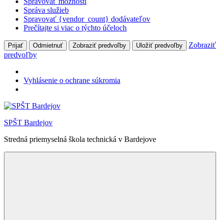
Spravovať možnosti
Správa služieb
Spravovať {vendor_count} dodávateľov
Prečítajte si viac o týchto účeloch
Zobraziť
Prijať
Odmietnuť
Zobraziť predvoľby
Uložiť predvoľby
predvoľby
Vyhlásenie o ochrane súkromia
Skip
to
SPŠT Bardejov
content
Stredná priemyselná škola technická v Bardejove