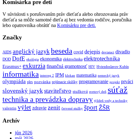
Komisárka pre deti
V súvislosti s porušovaním práv dieťaťa alebo ohrozovania práv
dieťaťa sa môže samotné dieťa aj bez vedomia rodičov, poručníka
lebo opatrovníka obrátiť na
Komisárku pre deti.
Značky
beseda
anglický jazyk
dejepis
divadlo
covid
AIDS
deviataci
DofE
elektrotechnika
ekonomika
DOD
elektrochnika
ekológia
exkurzia
finančná gramotnosť
Erasmus+
HIV
Hviezdoslavov Kubín
informatika
IPM
matematika
interreg 2
klokan
nemecký jazyk
olympiáda
programovanie
prváci
pozvánka
ples
prijímacie skúšky
projekt
súťaž
slovenský jazyk
staviteľstvo
stužková
svetový deň
technika a prevádzka dopravy
týždeň vedy a techniky
výlet
šport
ŽŠR
zenit
zdravie
valentin
červené stužky
Archív
jún 2026
máj 2026