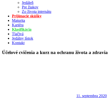
Jedáleň
Pre žiakov
Zo života internátu
Prijímacie skúšky
Maturita
Kariéra
Klasifikácia
Tlačivá
Jedálny lístok
Kontakt
Účelové cvičenia a kurz na ochranu života a zdravia
11. septembra 2020