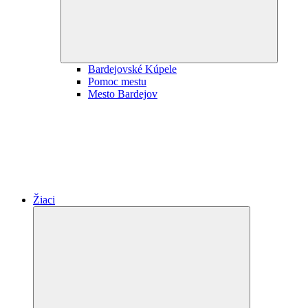
Bardejovské Kúpele
Pomoc mestu
Mesto Bardejov
Žiaci
Expand
child
menu