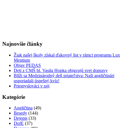
Najnovšie články
Žiak našej školy získal ďakovný list v rámci programu Lux
Mentium
Objav PEDAS
Deti z CMŠ bl. Vasila Hopka objavujú svet dopravy
Blíži sa Medzinárodný deň priateľstva: Naši angličtinári
usporiadali úspešný kvíz!
Priemyslováci v raji
Kategórie
Angličtina
(49)
Besedy
(144)
Dejepis
(33)
DofE
(37)