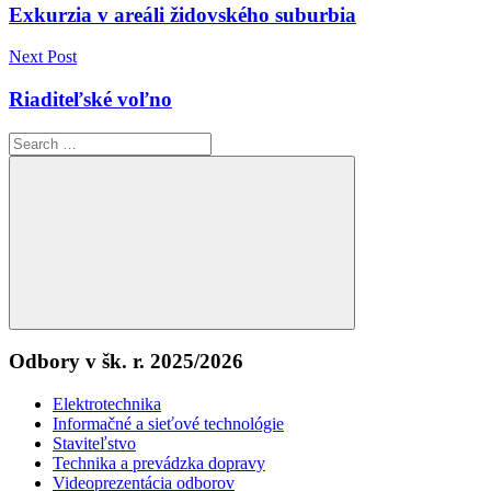
v
Exkurzia v areáli židovského suburbia
článku
Next Post
Riaditeľské voľno
Search
for:
Search
Odbory v šk. r. 2025/2026
Elektrotechnika
Informačné a sieťové technológie
Staviteľstvo
Technika a prevádzka dopravy
Videoprezentácia odborov