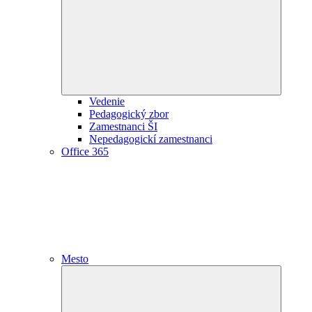
child
menu
Vedenie
Pedagogický zbor
Zamestnanci ŠI
Nepedagogickí zamestnanci
Office 365
Mesto
Expand
child
menu