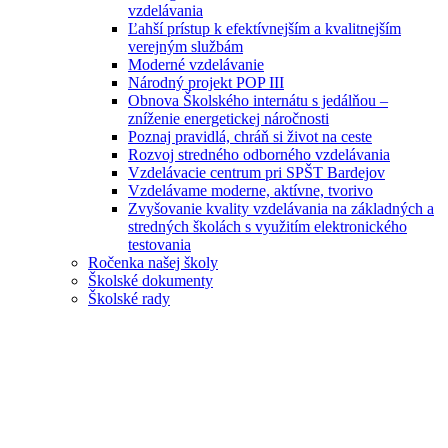
vzdelávania
Ľahší prístup k efektívnejším a kvalitnejším
verejným službám
Moderné vzdelávanie
Národný projekt POP III
Obnova Školského internátu s jedálňou –
zníženie energetickej náročnosti
Poznaj pravidlá, chráň si život na ceste
Rozvoj stredného odborného vzdelávania
Vzdelávacie centrum pri SPŠT Bardejov
Vzdelávame moderne, aktívne, tvorivo
Zvyšovanie kvality vzdelávania na základných a
stredných školách s využitím elektronického
testovania
Ročenka našej školy
Školské dokumenty
Školské rady