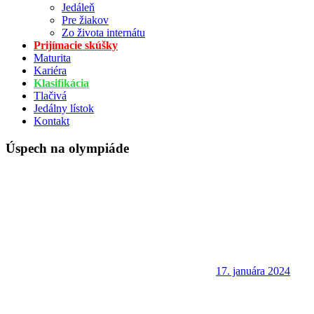
Jedáleň
Pre žiakov
Zo života internátu
Prijímacie skúšky
Maturita
Kariéra
Klasifikácia
Tlačivá
Jedálny lístok
Kontakt
Úspech na olympiáde
17. januára 2024