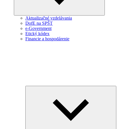
Aktualizačné vzdelávania
DofE na SPŠT
e-Government
Etický kódex
Financie a hospodárenie
Expand
child
menu