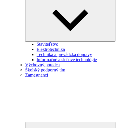
child
menu
Staviteľstvo
Elektrotechnika
Technika a prevádzka dopravy
Informačné a sieťové technológie
Výchovný poradca
Školský podporný tím
Zamestnanci
Expand