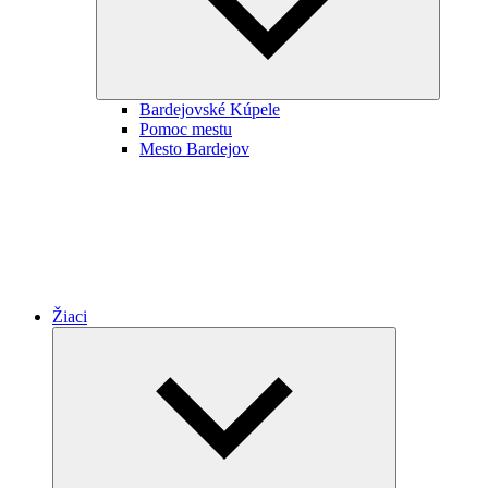
Bardejovské Kúpele
Pomoc mestu
Mesto Bardejov
Žiaci
Expand
child
menu