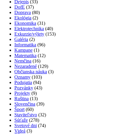
Dejepis
(33)
DofE
(37)
Doprava
(80)
Ekológia
(2)
Ekonomika
(31)
Elektrotechnika
(40)
Exkurzie/výlety
(153)
Galéria
(2)
Informatika
(96)
Kampane
(1)
Matematika
(12)
Nemčina
(16)
Nezaradené
(129)
Občianska náuka
(3)
Oznamy
(103)
Podujatia
(94)
Pozvánky
(43)
Projekty
(9)
Ruština
(13)
Slovenčina
(39)
Šport
(60)
Staviteľstvo
(32)
Súťaže
(278)
Svetové dni
(74)
Videá
(3)