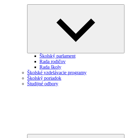
Expand
child
menu
Školský parlament
Rada rodičov
Rada školy
Školské vzdelávacie programy
Školský poriadok
Študijné odbory
Expand