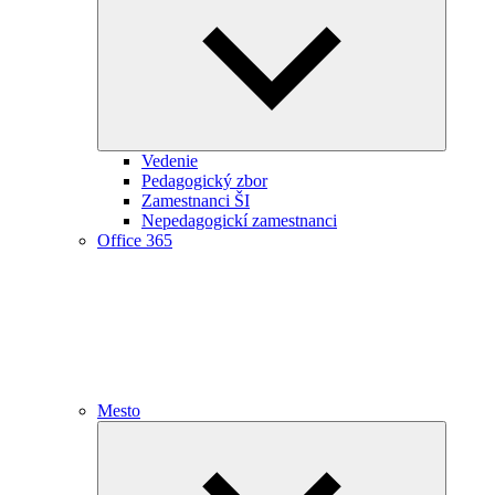
child
menu
Vedenie
Pedagogický zbor
Zamestnanci ŠI
Nepedagogickí zamestnanci
Office 365
Mesto
Expand
child
menu