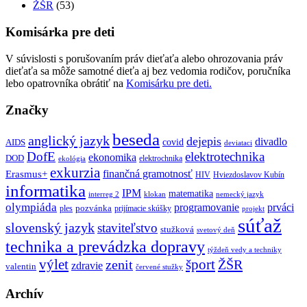
ŽŠR
(53)
Komisárka pre deti
V súvislosti s porušovaním práv dieťaťa alebo ohrozovania práv
dieťaťa sa môže samotné dieťa aj bez vedomia rodičov, poručníka
lebo opatrovníka obrátiť na
Komisárku pre deti.
Značky
beseda
anglický jazyk
dejepis
divadlo
covid
AIDS
deviataci
DofE
elektrotechnika
ekonomika
DOD
elektrochnika
ekológia
exkurzia
finančná gramotnosť
Erasmus+
HIV
Hviezdoslavov Kubín
informatika
IPM
matematika
interreg 2
klokan
nemecký jazyk
olympiáda
programovanie
prváci
pozvánka
ples
prijímacie skúšky
projekt
súťaž
slovenský jazyk
staviteľstvo
stužková
svetový deň
technika a prevádzka dopravy
týždeň vedy a techniky
výlet
šport
ŽŠR
zenit
zdravie
valentin
červené stužky
Archív