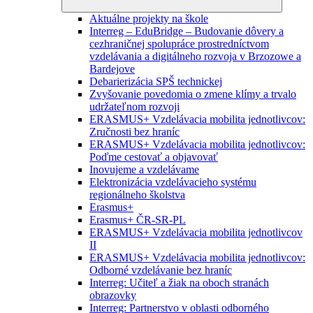
Aktuálne projekty na škole
Interreg – EduBridge – Budovanie dôvery a
cezhraničnej spolupráce prostredníctvom
vzdelávania a digitálneho rozvoja v Brzozowe a
Bardejove
Debarierizácia SPŠ technickej
Zvyšovanie povedomia o zmene klímy a trvalo
udržateľnom rozvoji
ERASMUS+ Vzdelávacia mobilita jednotlivcov:
Zručnosti bez hraníc
ERASMUS+ Vzdelávacia mobilita jednotlivcov:
Poďme cestovať a objavovať
Inovujeme a vzdelávame
Elektronizácia vzdelávacieho systému
regionálneho školstva
Erasmus+
Erasmus+ ČR-SR-PL
ERASMUS+ Vzdelávacia mobilita jednotlivcov
II
ERASMUS+ Vzdelávacia mobilita jednotlivcov:
Odborné vzdelávanie bez hraníc
Interreg: Učiteľ a žiak na oboch stranách
obrazovky
Interreg: Partnerstvo v oblasti odborného