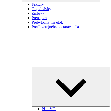
Faktúry
Objednávky
Zmluvy
Prenájom
Prebytočný majetok
Profil verejného obstarávateľa
E
ch
m
Plán VO