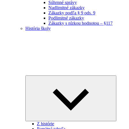
Súhrnné správy
Nadlimitné zákazky
Zákazky podľa § 9 ods. 9
Podlimitné zákazky
Zákazky s nízkou hodnotou – §117
História školy
Expand
child
menu
Z histórie
Pamätná tabuľa