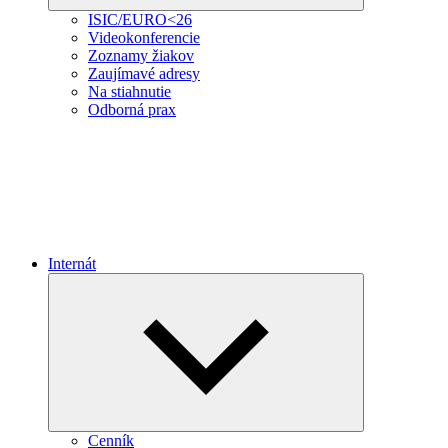
ISIC/EURO<26
Videokonferencie
Zoznamy žiakov
Zaujímavé adresy
Na stiahnutie
Odborná prax
Internát
Expand
child
menu
Cenník