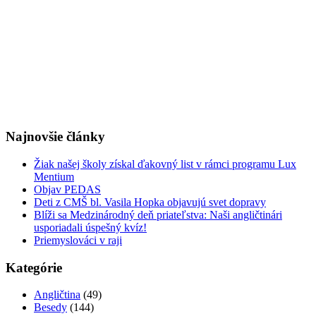
Najnovšie články
Žiak našej školy získal ďakovný list v rámci programu Lux
Mentium
Objav PEDAS
Deti z CMŠ bl. Vasila Hopka objavujú svet dopravy
Blíži sa Medzinárodný deň priateľstva: Naši angličtinári
usporiadali úspešný kvíz!
Priemyslováci v raji
Kategórie
Angličtina
(49)
Besedy
(144)