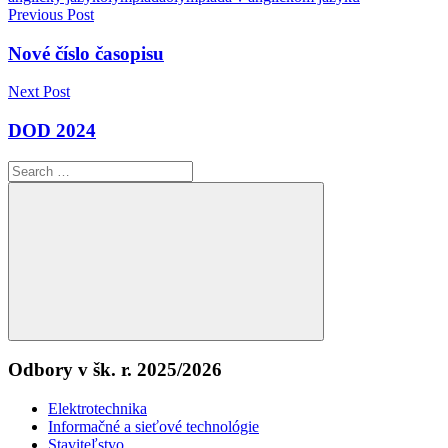
Navigácia
Previous Post
v
Nové číslo časopisu
článku
Next Post
DOD 2024
Search
for:
Search
Odbory v šk. r. 2025/2026
Elektrotechnika
Informačné a sieťové technológie
Staviteľstvo