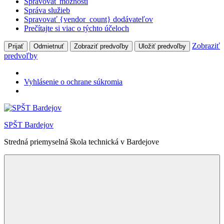
Spravovať možnosti
Správa služieb
Spravovať {vendor_count} dodávateľov
Prečítajte si viac o týchto účeloch
Zobraziť
Prijať
Odmietnuť
Zobraziť predvoľby
Uložiť predvoľby
predvoľby
Vyhlásenie o ochrane súkromia
Skip
to
SPŠT Bardejov
content
Stredná priemyselná škola technická v Bardejove