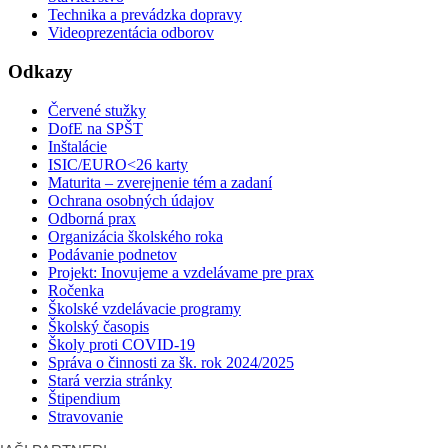
Technika a prevádzka dopravy
Videoprezentácia odborov
Odkazy
Červené stužky
DofE na SPŠT
Inštalácie
ISIC/EURO<26 karty
Maturita – zverejnenie tém a zadaní
Ochrana osobných údajov
Odborná prax
Organizácia školského roka
Podávanie podnetov
Projekt: Inovujeme a vzdelávame pre prax
Ročenka
Školské vzdelávacie programy
Školský časopis
Školy proti COVID-19
Správa o činnosti za šk. rok 2024/2025
Stará verzia stránky
Štipendium
Stravovanie