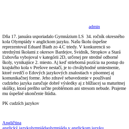
admin
Dňa 17. januára usporiadalo Gymnázium LS 34. ročník okresného
kola Olympiády v anglickom jazyku. Našu školu úspešne
reprezentoval Eduard Biath zo 4.C triedy. V konkurencii so
strednými školami z okresov Bardejov, Svidník, Stropkov a Stará
Ľubovňa vybojoval v kategórii 2D, určenej pre stredné odborné
školy, vynikajúce 2. miesto. Aj keď strieborná pozícia na postup do
krajského kola v Prešove nestačí, je to chvályhodné umiestnenie,
ktoré svedčí o Edových jazykových znalostiach v písomnej aj
komunikačnej forme. Jeho zdravé sebavedomie v používaní
cudzieho jazyka zaručuje dobré výsledky aj z blížiacej sa maturitnej
skúšky, ktorá preňho určite problémom ani stresom nebude. Prajeme
mu úspešné ukončenie štúdia.
PK cudzích jazykov
Angličtina
anglický jazyk
olympiáda
olympiáda v anglickom jazyku