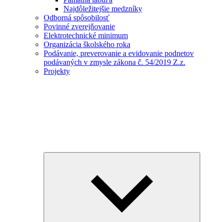
Najdôležitejšie medzníky
Odborná spôsobilosť
Povinné zverejňovanie
Elektrotechnické minimum
Organizácia školského roka
Podávanie, preverovanie a evidovanie podnetov
podávaných v zmysle zákona č. 54/2019 Z.z.
Projekty
Expand
child
menu