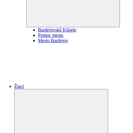
Bardejovské Kúpele
Pomoc mestu
Mesto Bardejov
Žiaci
Expand
child
menu