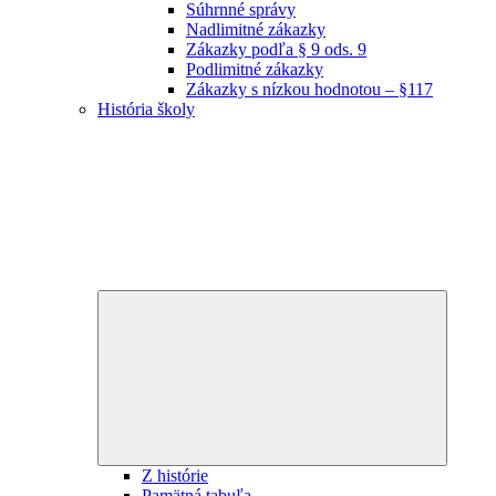
Súhrnné správy
Nadlimitné zákazky
Zákazky podľa § 9 ods. 9
Podlimitné zákazky
Zákazky s nízkou hodnotou – §117
História školy
Expand
child
menu
Z histórie
Pamätná tabuľa