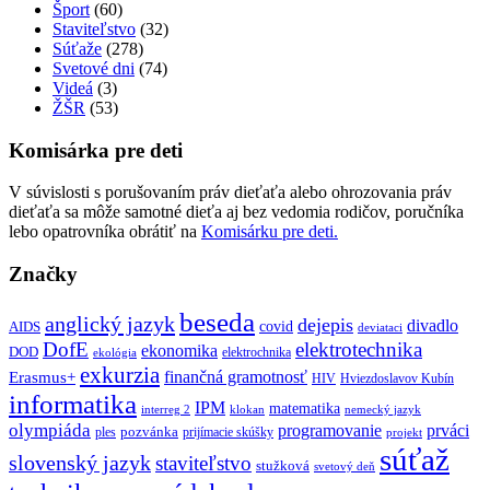
Šport
(60)
Staviteľstvo
(32)
Súťaže
(278)
Svetové dni
(74)
Videá
(3)
ŽŠR
(53)
Komisárka pre deti
V súvislosti s porušovaním práv dieťaťa alebo ohrozovania práv
dieťaťa sa môže samotné dieťa aj bez vedomia rodičov, poručníka
lebo opatrovníka obrátiť na
Komisárku pre deti.
Značky
beseda
anglický jazyk
dejepis
divadlo
covid
AIDS
deviataci
DofE
elektrotechnika
ekonomika
DOD
elektrochnika
ekológia
exkurzia
finančná gramotnosť
Erasmus+
HIV
Hviezdoslavov Kubín
informatika
IPM
matematika
interreg 2
klokan
nemecký jazyk
olympiáda
programovanie
prváci
pozvánka
ples
prijímacie skúšky
projekt
súťaž
slovenský jazyk
staviteľstvo
stužková
svetový deň