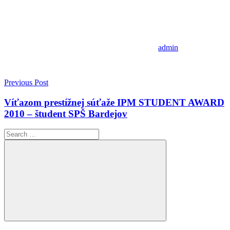
admin
Navigácia
Previous Post
v
Víťazom prestížnej súťaže IPM STUDENT AWARD
článku
2010 – študent SPŠ Bardejov
Search
for:
Search