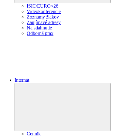
ISIC/EURO<26
Videokonferencie
Zoznamy žiakov
Zaujímavé adresy
Na stiahnutie
Odborná prax
Internát
Expand
child
menu
Cenník