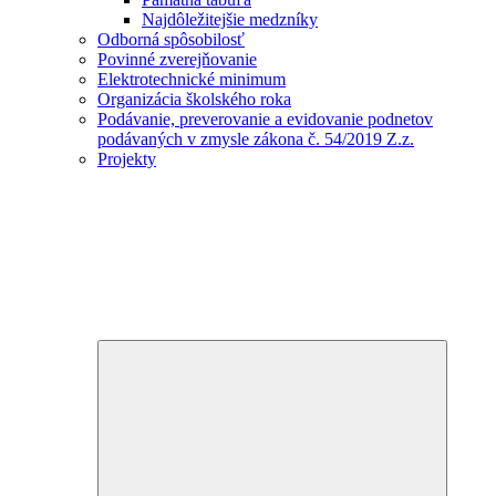
Najdôležitejšie medzníky
Odborná spôsobilosť
Povinné zverejňovanie
Elektrotechnické minimum
Organizácia školského roka
Podávanie, preverovanie a evidovanie podnetov
podávaných v zmysle zákona č. 54/2019 Z.z.
Projekty
Expand
child
menu