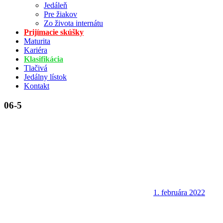
Jedáleň
Pre žiakov
Zo života internátu
Prijímacie skúšky
Maturita
Kariéra
Klasifikácia
Tlačivá
Jedálny lístok
Kontakt
06-5
1. februára 2022