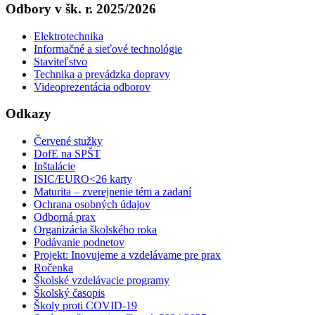
Odbory v šk. r. 2025/2026
Elektrotechnika
Informačné a sieťové technológie
Staviteľstvo
Technika a prevádzka dopravy
Videoprezentácia odborov
Odkazy
Červené stužky
DofE na SPŠT
Inštalácie
ISIC/EURO<26 karty
Maturita – zverejnenie tém a zadaní
Ochrana osobných údajov
Odborná prax
Organizácia školského roka
Podávanie podnetov
Projekt: Inovujeme a vzdelávame pre prax
Ročenka
Školské vzdelávacie programy
Školský časopis
Školy proti COVID-19