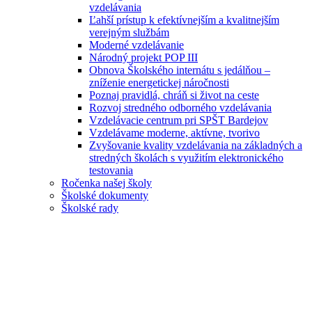
vzdelávania
Ľahší prístup k efektívnejším a kvalitnejším
verejným službám
Moderné vzdelávanie
Národný projekt POP III
Obnova Školského internátu s jedálňou –
zníženie energetickej náročnosti
Poznaj pravidlá, chráň si život na ceste
Rozvoj stredného odborného vzdelávania
Vzdelávacie centrum pri SPŠT Bardejov
Vzdelávame moderne, aktívne, tvorivo
Zvyšovanie kvality vzdelávania na základných a
stredných školách s využitím elektronického
testovania
Ročenka našej školy
Školské dokumenty
Školské rady