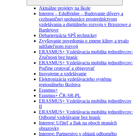
Aktuálne projekty na škole
Interreg – EduBridge – Budovanie dôvery a
cezhraničnej spolupráce prostredníctvom
vzdelávania a digitálneho rozvoja v Brzozowe a
Bardejove
Debarierizácia SPŠ technickej
Zvyšovanie povedomia o zmene klímy a trvalo
udržateľnom rozvoji
ERASMUS+ Vzdelávacia mobilita jednotlivcov:
Zručnosti bez hraníc
ERASMUS+ Vzdelávacia mobilita jednotlivcov:
Poďme cestovať a objavovať
Inovujeme a vzdelávame
Elektronizácia vzdelávacieho systému
regionálneho školstva
Erasmus+
Erasmus+ ČR-SR-PL
ERASMUS+ Vzdelávacia mobilita jednotlivcov
II
ERASMUS+ Vzdelávacia mobilita jednotlivcov:
Odborné vzdelávanie bez hraníc
Interreg: Učiteľ a žiak na oboch stranách
obrazovky
Interreg: Partnerstvo v oblasti odborného