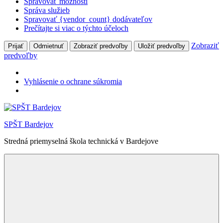
Spravovať možnosti
Správa služieb
Spravovať {vendor_count} dodávateľov
Prečítajte si viac o týchto účeloch
Zobraziť
Prijať
Odmietnuť
Zobraziť predvoľby
Uložiť predvoľby
predvoľby
Vyhlásenie o ochrane súkromia
Skip
to
SPŠT Bardejov
content
Stredná priemyselná škola technická v Bardejove