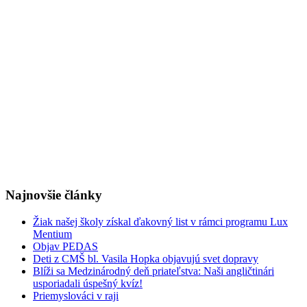
Najnovšie články
Žiak našej školy získal ďakovný list v rámci programu Lux
Mentium
Objav PEDAS
Deti z CMŠ bl. Vasila Hopka objavujú svet dopravy
Blíži sa Medzinárodný deň priateľstva: Naši angličtinári
usporiadali úspešný kvíz!
Priemyslováci v raji