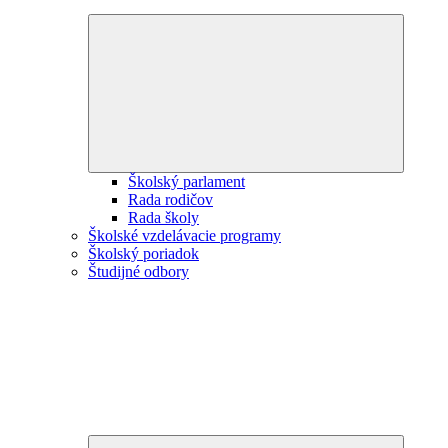
Expand
child
menu
Školský parlament
Rada rodičov
Rada školy
Školské vzdelávacie programy
Školský poriadok
Študijné odbory
Expand