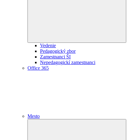
child
menu
Vedenie
Pedagogický zbor
Zamestnanci ŠI
Nepedagogickí zamestnanci
Office 365
Mesto
Expand
child
menu