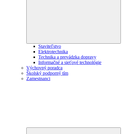
child
menu
Staviteľstvo
Elektrotechnika
Technika a prevádzka dopravy
Informačné a sieťové technológie
Výchovný poradca
Školský podporný tím
Zamestnanci
Expand