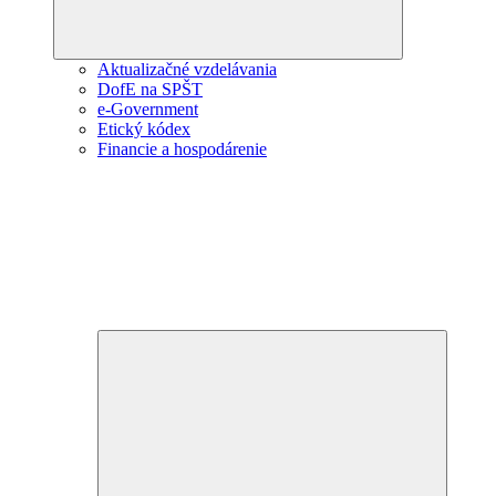
Aktualizačné vzdelávania
DofE na SPŠT
e-Government
Etický kódex
Financie a hospodárenie
Expand
child
menu