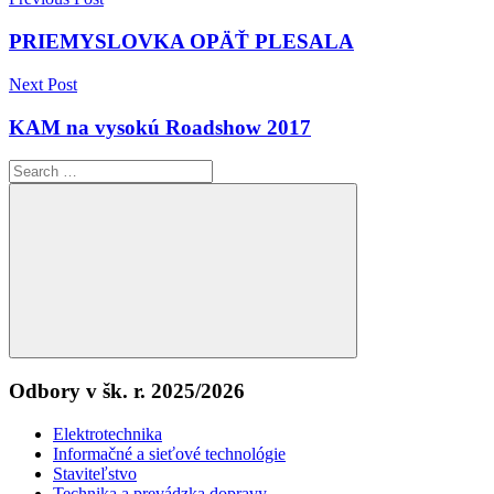
Navigácia
v
PRIEMYSLOVKA OPÄŤ PLESALA
článku
Next Post
KAM na vysokú Roadshow 2017
Search
for:
Search
Odbory v šk. r. 2025/2026
Elektrotechnika
Informačné a sieťové technológie
Staviteľstvo
Technika a prevádzka dopravy