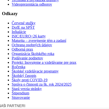
Videoprezentácia odborov
Odkazy
Červené stužky
DofE na SPŠT
Inštalácie
ISIC/EURO<26 karty
Maturita – zverejnenie tém a zadaní
Ochrana osobných údajov
Odborná prax
Organizácia školského roka
Podávanie podnetov
Projekt: Inovujeme a vzdelávame pre prax
Ročenka
Školské vzdelávacie programy
Školský časopis
Školy proti COVID-19
Správa o činnosti za šk. rok 2024/2025
Stará verzia stránky
Štipendium
Stravovanie