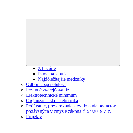
Expand
child
menu
Z histórie
Pamätná tabuľa
Najdôležitejšie medzníky
Odborná spôsobilosť
Povinné zverejňovanie
Elektrotechnické minimum
Organizácia školského roka
Podávanie, preverovanie a evidovanie podnetov
podávaných v zmysle zákona č. 54/2019 Z.z.
Projekty