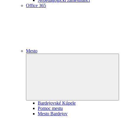
Nepedagogickí zamestnanci
Office 365
Mesto
Expand
child
menu
Bardejovské Kúpele
Pomoc mestu
Mesto Bardejov