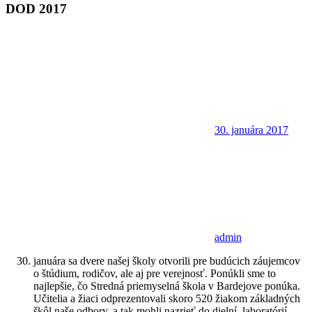
DOD 2017
30. januára 2017
admin
januára sa dvere našej školy otvorili pre budúcich záujemcov
o štúdium, rodičov, ale aj pre verejnosť. Ponúkli sme to
najlepšie, čo Stredná priemyselná škola v Bardejove ponúka.
Učitelia a žiaci odprezentovali skoro 520 žiakom základných
škôl naše odbory, a tak mohli nazrieť do dielní, laboratórií,