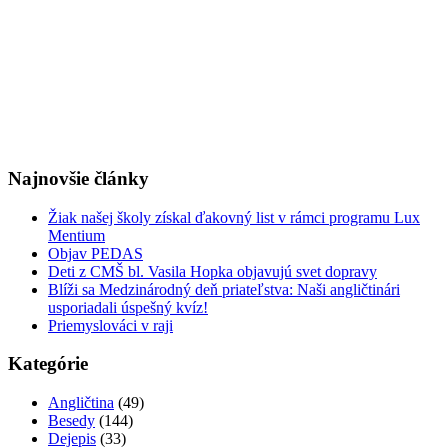
Najnovšie články
Žiak našej školy získal ďakovný list v rámci programu Lux
Mentium
Objav PEDAS
Deti z CMŠ bl. Vasila Hopka objavujú svet dopravy
Blíži sa Medzinárodný deň priateľstva: Naši angličtinári
usporiadali úspešný kvíz!
Priemyslováci v raji
Kategórie
Angličtina
(49)
Besedy
(144)
Dejepis
(33)