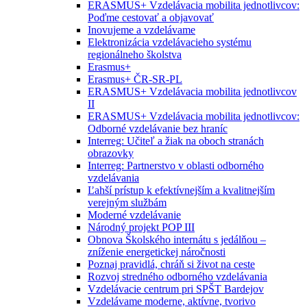
ERASMUS+ Vzdelávacia mobilita jednotlivcov:
Poďme cestovať a objavovať
Inovujeme a vzdelávame
Elektronizácia vzdelávacieho systému
regionálneho školstva
Erasmus+
Erasmus+ ČR-SR-PL
ERASMUS+ Vzdelávacia mobilita jednotlivcov
II
ERASMUS+ Vzdelávacia mobilita jednotlivcov:
Odborné vzdelávanie bez hraníc
Interreg: Učiteľ a žiak na oboch stranách
obrazovky
Interreg: Partnerstvo v oblasti odborného
vzdelávania
Ľahší prístup k efektívnejším a kvalitnejším
verejným službám
Moderné vzdelávanie
Národný projekt POP III
Obnova Školského internátu s jedálňou –
zníženie energetickej náročnosti
Poznaj pravidlá, chráň si život na ceste
Rozvoj stredného odborného vzdelávania
Vzdelávacie centrum pri SPŠT Bardejov
Vzdelávame moderne, aktívne, tvorivo