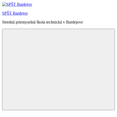
Skip
to
SPŠT Bardejov
content
Stredná priemyselná škola technická v Bardejove
Menu