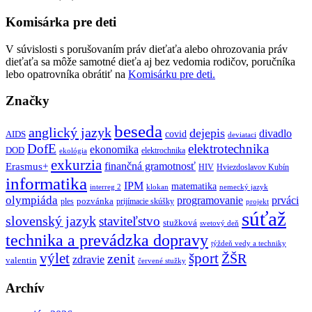
Komisárka pre deti
V súvislosti s porušovaním práv dieťaťa alebo ohrozovania práv
dieťaťa sa môže samotné dieťa aj bez vedomia rodičov, poručníka
lebo opatrovníka obrátiť na
Komisárku pre deti.
Značky
beseda
anglický jazyk
dejepis
divadlo
covid
AIDS
deviataci
DofE
elektrotechnika
ekonomika
DOD
elektrochnika
ekológia
exkurzia
finančná gramotnosť
Erasmus+
HIV
Hviezdoslavov Kubín
informatika
IPM
matematika
interreg 2
klokan
nemecký jazyk
olympiáda
programovanie
prváci
pozvánka
ples
prijímacie skúšky
projekt
súťaž
slovenský jazyk
staviteľstvo
stužková
svetový deň
technika a prevádzka dopravy
týždeň vedy a techniky
výlet
šport
ŽŠR
zenit
zdravie
valentin
červené stužky
Archív