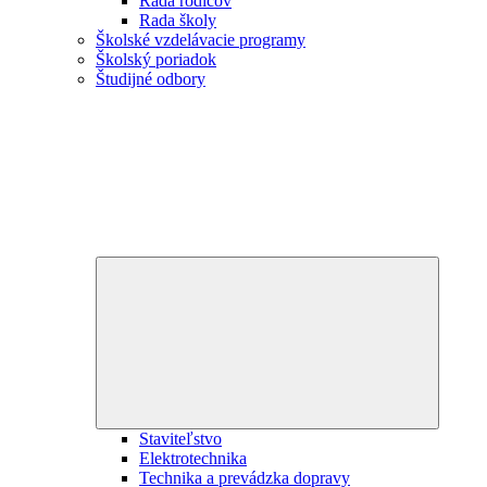
Rada rodičov
Rada školy
Školské vzdelávacie programy
Školský poriadok
Študijné odbory
Expand
child
menu
Staviteľstvo
Elektrotechnika
Technika a prevádzka dopravy