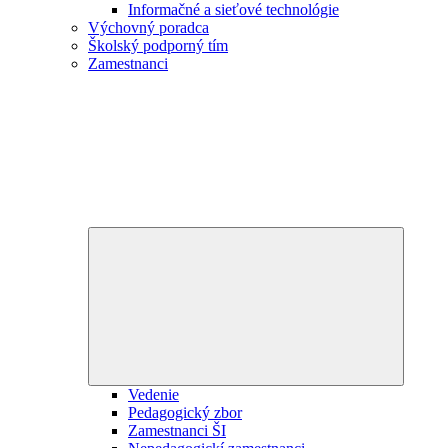
Informačné a sieťové technológie
Výchovný poradca
Školský podporný tím
Zamestnanci
Expand
child
menu
Vedenie
Pedagogický zbor
Zamestnanci ŠI