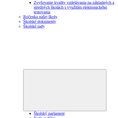
Zvyšovanie kvality vzdelávania na základných a
stredných školách s využitím elektronického
testovania
Ročenka našej školy
Školské dokumenty
Školské rady
Expand
child
menu
Školský parlament