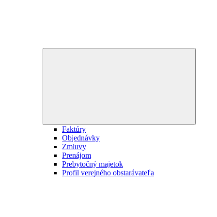
Expand
child
menu
Faktúry
Objednávky
Zmluvy
Prenájom
Prebytočný majetok
Profil verejného obstarávateľa