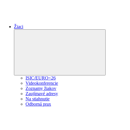
Žiaci
Expand
child
menu
ISIC/EURO<26
Videokonferencie
Zoznamy žiakov
Zaujímavé adresy
Na stiahnutie
Odborná prax