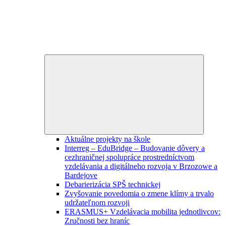
Expand
child
menu
Aktuálne projekty na škole
Interreg – EduBridge – Budovanie dôvery a
cezhraničnej spolupráce prostredníctvom
vzdelávania a digitálneho rozvoja v Brzozowe a
Bardejove
Debarierizácia SPŠ technickej
Zvyšovanie povedomia o zmene klímy a trvalo
udržateľnom rozvoji
ERASMUS+ Vzdelávacia mobilita jednotlivcov:
Zručnosti bez hraníc