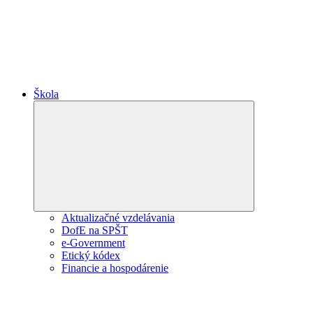
Škola
Expand
child
menu
Aktualizačné vzdelávania
DofE na SPŠT
e-Government
Etický kódex
Financie a hospodárenie