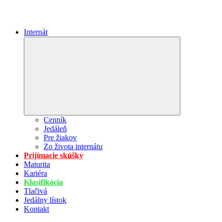
Internát
Expand
child
menu
Cenník
Jedáleň
Pre žiakov
Zo života internátu
Prijímacie skúšky
Maturita
Kariéra
Klasifikácia
Tlačivá
Jedálny lístok
Kontakt