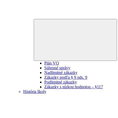
E
ch
m
Plán VO
Súhrnné správy
Nadlimitné zákazky
Zákazky podľa § 9 ods. 9
Podlimitné zákazky
Zákazky s nízkou hodnotou – §117
História školy