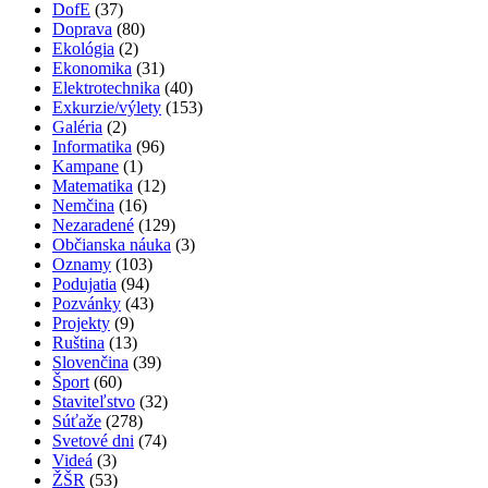
DofE
(37)
Doprava
(80)
Ekológia
(2)
Ekonomika
(31)
Elektrotechnika
(40)
Exkurzie/výlety
(153)
Galéria
(2)
Informatika
(96)
Kampane
(1)
Matematika
(12)
Nemčina
(16)
Nezaradené
(129)
Občianska náuka
(3)
Oznamy
(103)
Podujatia
(94)
Pozvánky
(43)
Projekty
(9)
Ruština
(13)
Slovenčina
(39)
Šport
(60)
Staviteľstvo
(32)
Súťaže
(278)
Svetové dni
(74)
Videá
(3)
ŽŠR
(53)