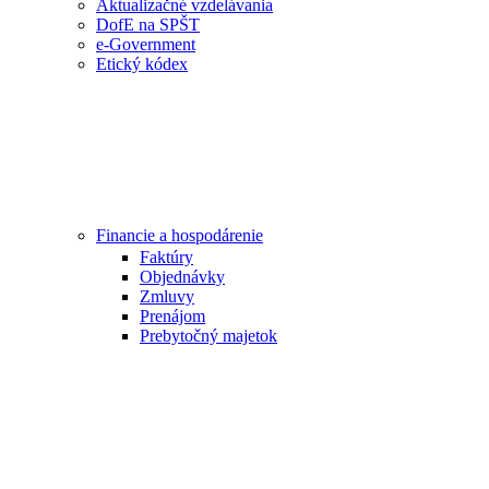
Aktualizačné vzdelávania
DofE na SPŠT
e-Government
Etický kódex
Financie a hospodárenie
Faktúry
Objednávky
Zmluvy
Prenájom
Prebytočný majetok