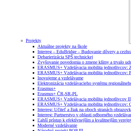
Projekty
Aktuálne projekty na škole
Interreg – EduBridge – Budovanie dôvery a cezhra
Debarierizácia SPŠ technickej
Zvyšovanie povedomia o zmene klímy a trvalo ud
ERASMUS+ Vzdelávacia mobilita jednotlivcov: Zr
ERASMUS+ Vzdelávacia mobilita jednotlivcov: P
Inovujeme a vzdelávame
Elektronizácia vzdelávacieho systému regionálneh
Erasmus+
Erasmus+ ČR-SR-PL
ERASMUS+ Vzdelávacia mobilita jednotlivcov II
ERASMUS+ Vzdelávacia mobilita jednotlivcov: O
Interreg: Učiteľ a žiak na oboch stranách obrazov
Interreg: Partnerstvo v oblasti odborného vzdeláva
Ľahší prístup k efektívnejším a kvalitnejším vere
Moderné vzdelávanie
Národný projekt POP III