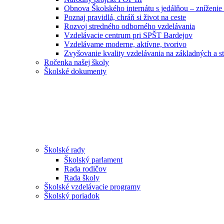
Obnova Školského internátu s jedálňou – zníženie 
Poznaj pravidlá, chráň si život na ceste
Rozvoj stredného odborného vzdelávania
Vzdelávacie centrum pri SPŠT Bardejov
Vzdelávame moderne, aktívne, tvorivo
Zvyšovanie kvality vzdelávania na základných a st
Ročenka našej školy
Školské dokumenty
Školské rady
Školský parlament
Rada rodičov
Rada školy
Školské vzdelávacie programy
Školský poriadok