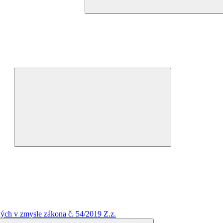
Expand
child
menu
ých v zmysle zákona č. 54/2019 Z.z.