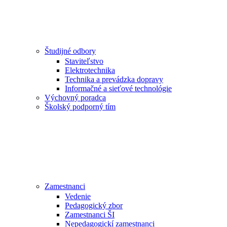
Študijné odbory
Staviteľstvo
Elektrotechnika
Technika a prevádzka dopravy
Informačné a sieťové technológie
Výchovný poradca
Školský podporný tím
Zamestnanci
Vedenie
Pedagogický zbor
Zamestnanci ŠI
Nepedagogickí zamestnanci