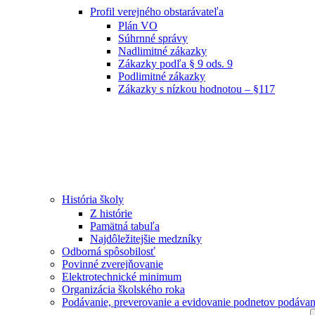
Profil verejného obstarávateľa
Plán VO
Súhrnné správy
Nadlimitné zákazky
Zákazky podľa § 9 ods. 9
Podlimitné zákazky
Zákazky s nízkou hodnotou – §117
História školy
Z histórie
Pamätná tabuľa
Najdôležitejšie medzníky
Odborná spôsobilosť
Povinné zverejňovanie
Elektrotechnické minimum
Organizácia školského roka
Podávanie, preverovanie a evidovanie podnetov podávan