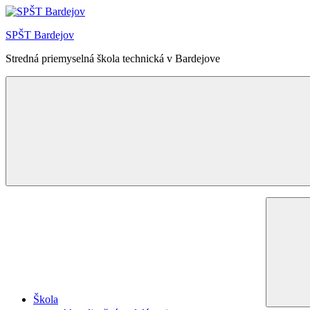
Skip
to
SPŠT Bardejov
content
Stredná priemyselná škola technická v Bardejove
Menu
Škola