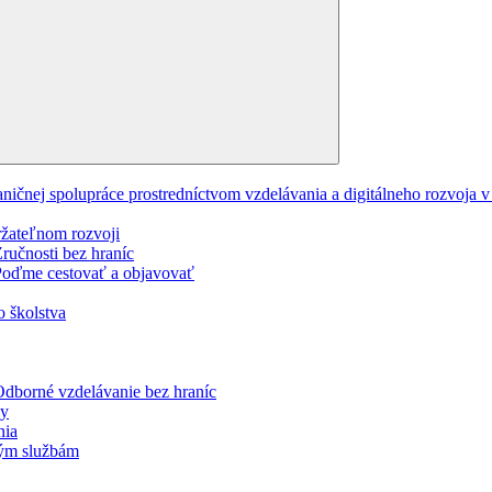
Expand
child
menu
ničnej spolupráce prostredníctvom vzdelávania a digitálneho rozvoja
ržateľnom rozvoji
učnosti bez hraníc
oďme cestovať a objavovať
o školstva
dborné vzdelávanie bez hraníc
ky
nia
jným službám