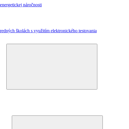
energetickej náročnosti
redných školách s využitím elektronického testovania
Expand
child
menu
Expand
child
menu