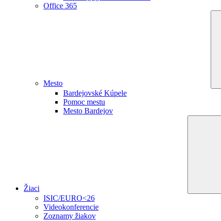
Office 365
Mesto
Bardejovské Kúpele
Pomoc mestu
Mesto Bardejov
Žiaci
ISIC/EURO<26
Videokonferencie
Zoznamy žiakov