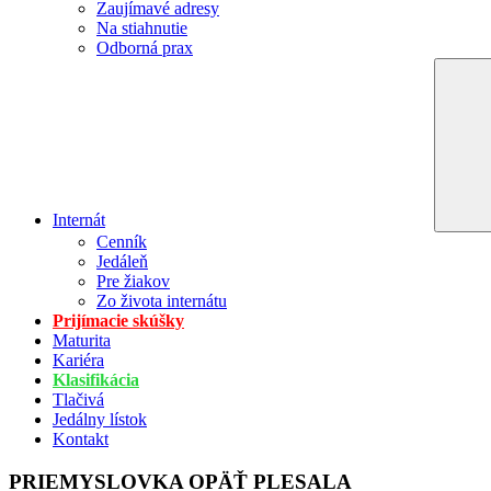
Zaujímavé adresy
Na stiahnutie
Odborná prax
Internát
Cenník
Jedáleň
Pre žiakov
Zo života internátu
Prijímacie skúšky
Maturita
Kariéra
Klasifikácia
Tlačivá
Jedálny lístok
Kontakt
PRIEMYSLOVKA OPÄŤ PLESALA