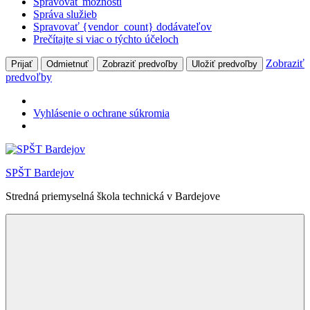
Spravovať možnosti
Správa služieb
Spravovať {vendor_count} dodávateľov
Prečítajte si viac o týchto účeloch
Zobraziť
Prijať
Odmietnuť
Zobraziť predvoľby
Uložiť predvoľby
predvoľby
Vyhlásenie o ochrane súkromia
Skip
to
SPŠT Bardejov
content
Stredná priemyselná škola technická v Bardejove