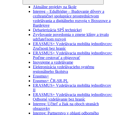
Aktuálne projekty na škole
Interreg – EduBridge – Budovanie dôvery a
cezhraničnej spolupráce prostredníctvom
vzdelávania a digitálneho rozvoja v Brzozowe a
Bardejove
Debarierizácia SPŠ technickej
Zvyšovanie povedomia o zmene klímy a trvalo
udržateľnom rozvoji
ERASMUS+ Vzdelávacia mobilita jednotlivcov:
Zručnosti bez hraníc
ERASMUS+ Vzdelávacia mobilita jednotlivcov:
Poďme cestovať a objavovať
Inovujeme a vzdelávame
Elektronizácia vzdelávacieho systému
regionálneho školstva
Erasmus+
Erasmus+ ČR-SR-PL
ERASMUS+ Vzdelávacia mobilita jednotlivcov
II
ERASMUS+ Vzdelávacia mobilita jednotlivcov:
Odborné vzdelávanie bez hraníc
Interreg: Učiteľ a žiak na oboch stranách
obrazovky
Interreg: Partnerstvo v oblasti odborného