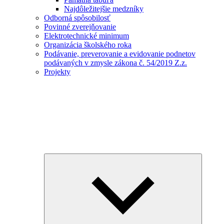
Najdôležitejšie medzníky
Odborná spôsobilosť
Povinné zverejňovanie
Elektrotechnické minimum
Organizácia školského roka
Podávanie, preverovanie a evidovanie podnetov
podávaných v zmysle zákona č. 54/2019 Z.z.
Projekty
Expand
child
menu