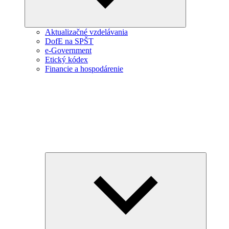
Aktualizačné vzdelávania
DofE na SPŠT
e-Government
Etický kódex
Financie a hospodárenie
Expand
child
menu