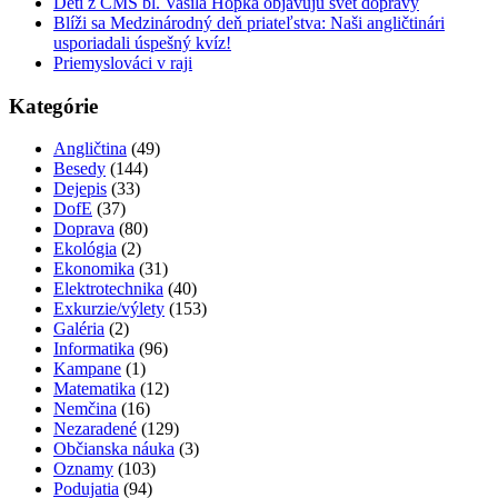
Deti z CMŠ bl. Vasila Hopka objavujú svet dopravy
Blíži sa Medzinárodný deň priateľstva: Naši angličtinári
usporiadali úspešný kvíz!
Priemyslováci v raji
Kategórie
Angličtina
(49)
Besedy
(144)
Dejepis
(33)
DofE
(37)
Doprava
(80)
Ekológia
(2)
Ekonomika
(31)
Elektrotechnika
(40)
Exkurzie/výlety
(153)
Galéria
(2)
Informatika
(96)
Kampane
(1)
Matematika
(12)
Nemčina
(16)
Nezaradené
(129)
Občianska náuka
(3)
Oznamy
(103)
Podujatia
(94)