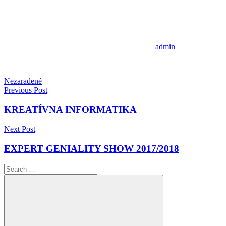
admin
Nezaradené
Navigácia
Previous Post
v
KREATÍVNA INFORMATIKA
článku
Next Post
EXPERT GENIALITY SHOW 2017/2018
Search
for: