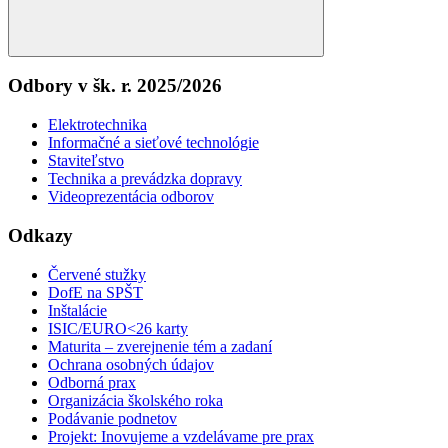
Search
Odbory v šk. r. 2025/2026
Elektrotechnika
Informačné a sieťové technológie
Staviteľstvo
Technika a prevádzka dopravy
Videoprezentácia odborov
Odkazy
Červené stužky
DofE na SPŠT
Inštalácie
ISIC/EURO<26 karty
Maturita – zverejnenie tém a zadaní
Ochrana osobných údajov
Odborná prax
Organizácia školského roka
Podávanie podnetov
Projekt: Inovujeme a vzdelávame pre prax