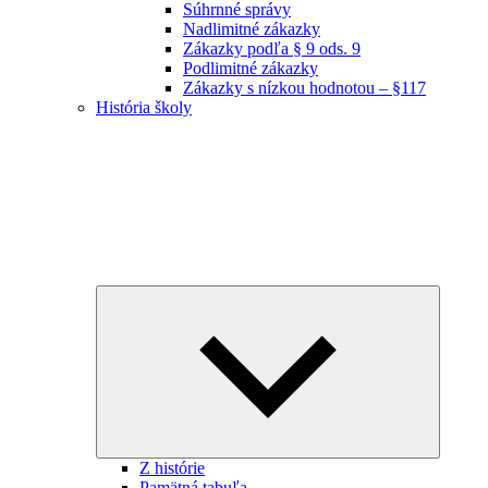
Súhrnné správy
Nadlimitné zákazky
Zákazky podľa § 9 ods. 9
Podlimitné zákazky
Zákazky s nízkou hodnotou – §117
História školy
Expand
child
menu
Z histórie
Pamätná tabuľa