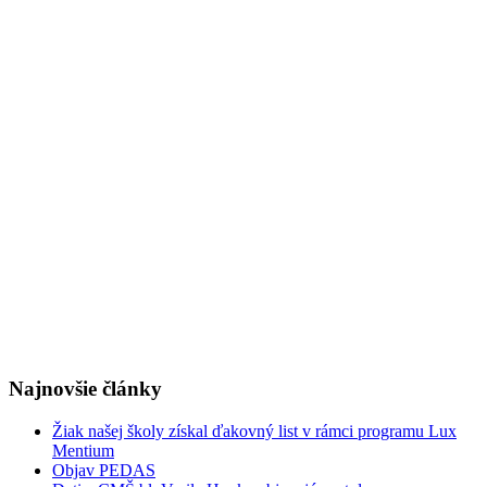
Najnovšie články
Žiak našej školy získal ďakovný list v rámci programu Lux
Mentium
Objav PEDAS