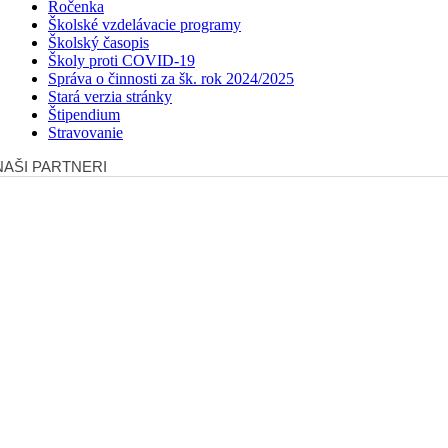
Ročenka
Školské vzdelávacie programy
Školský časopis
Školy proti COVID-19
Správa o činnosti za šk. rok 2024/2025
Stará verzia stránky
Štipendium
Stravovanie