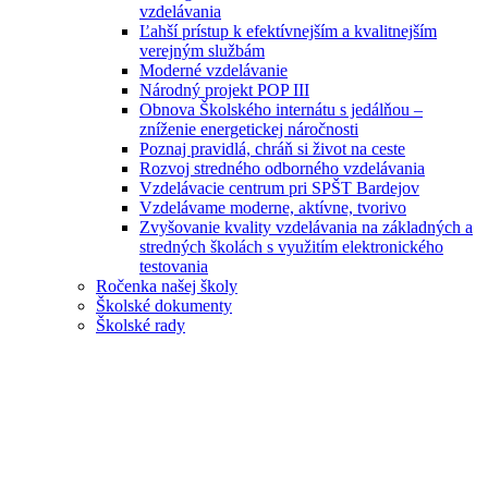
vzdelávania
Ľahší prístup k efektívnejším a kvalitnejším
verejným službám
Moderné vzdelávanie
Národný projekt POP III
Obnova Školského internátu s jedálňou –
zníženie energetickej náročnosti
Poznaj pravidlá, chráň si život na ceste
Rozvoj stredného odborného vzdelávania
Vzdelávacie centrum pri SPŠT Bardejov
Vzdelávame moderne, aktívne, tvorivo
Zvyšovanie kvality vzdelávania na základných a
stredných školách s využitím elektronického
testovania
Ročenka našej školy
Školské dokumenty
Školské rady