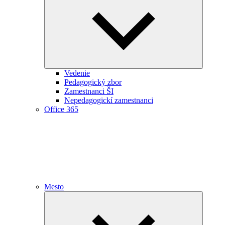
child
menu
Vedenie
Pedagogický zbor
Zamestnanci ŠI
Nepedagogickí zamestnanci
Office 365
Mesto
Expand
child
menu