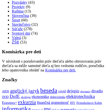
Pozvánky
(43)
Projekty
(9)
Ruština
(13)
Slovenčina
(39)
Šport
(60)
Staviteľstvo
(32)
Súťaže
(278)
Svetové dni
(74)
Videá
(3)
ŽŠR
(53)
Komisárka pre deti
V súvislosti s porušovaním práv dieťaťa alebo ohrozovania práv
dieťaťa sa môže samotné dieťa aj bez vedomia rodičov, poručníka
lebo opatrovníka obrátiť na
Komisárku pre deti.
Značky
beseda
anglický jazyk
dejepis
divadlo
covid
AIDS
deviataci
DofE
elektrotechnika
ekonomika
DOD
elektrochnika
ekológia
exkurzia
finančná gramotnosť
Erasmus+
HIV
Hviezdoslavov Kubín
informatika
IPM
matematika
interreg 2
klokan
nemecký jazyk