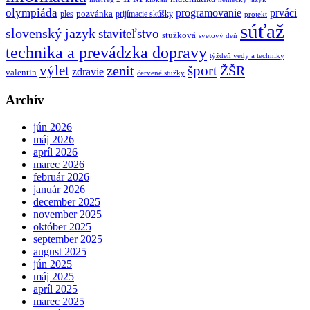
olympiáda
programovanie
prváci
pozvánka
ples
prijímacie skúšky
projekt
súťaž
slovenský jazyk
staviteľstvo
stužková
svetový deň
technika a prevádzka dopravy
týždeň vedy a techniky
výlet
šport
ŽŠR
zenit
zdravie
valentin
červené stužky
Archív
jún 2026
máj 2026
apríl 2026
marec 2026
február 2026
január 2026
december 2025
november 2025
október 2025
september 2025
august 2025
jún 2025
máj 2025
apríl 2025
marec 2025