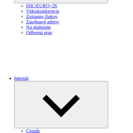
ISIC/EURO<26
Videokonferencie
Zoznamy žiakov
Zaujímavé adresy
Na stiahnutie
Odborná prax
Internát
Expand
child
menu
Cenník