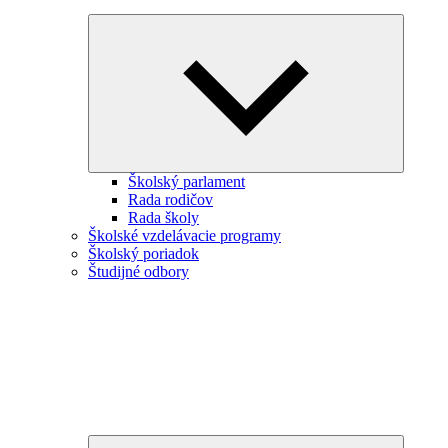
Expand
child
menu
Školský parlament
Rada rodičov
Rada školy
Školské vzdelávacie programy
Školský poriadok
Študijné odbory
Expand