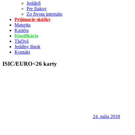
Jedáleň
Pre žiakov
Zo života internátu
Prijímacie skúšky
Maturita
Kariéra
Klasifikácia
Tlačivá
Jedálny lístok
Kontakt
ISIC/EURO<26 karty
24. mája 2018