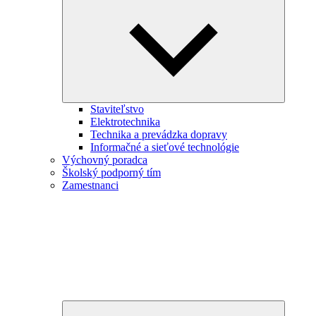
child
menu
Staviteľstvo
Elektrotechnika
Technika a prevádzka dopravy
Informačné a sieťové technológie
Výchovný poradca
Školský podporný tím
Zamestnanci
Expand