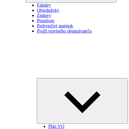
Faktúry
Objednávky
Zmluvy
Prenájom
Prebytočný majetok
Profil verejného obstarávateľa
E
ch
m
Plán VO