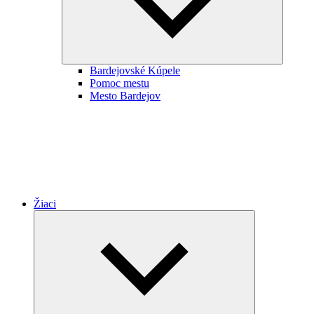
Bardejovské Kúpele
Pomoc mestu
Mesto Bardejov
Žiaci
Expand
child
menu