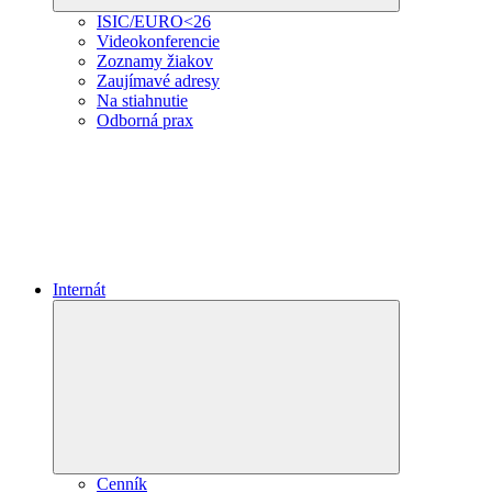
ISIC/EURO<26
Videokonferencie
Zoznamy žiakov
Zaujímavé adresy
Na stiahnutie
Odborná prax
Internát
Expand
child
menu
Cenník