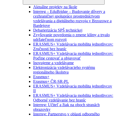
Aktuálne projekty na škole
Interreg – EduBridge – Budovanie dôvery a
cezhraničnej spolupráce prostredníctvom
vzdelávania a digitálneho rozvoja v Brzozowe a
Bardejove
Debarierizácia SPŠ technickej
Zvyšovanie povedomia o zmene klímy a trvalo
udržateľnom rozvoji
ERASMUS+ Vzdelávacia mobilita jednotlivcov:
Zručnosti bez hraníc
ERASMUS+ Vzdelávacia mobilita jednotlivcov:
Poďme cestovať a objavovať
Inovujeme a vzdelávame
Elektronizácia vzdelávacieho systému
regionálneho školstva
Erasmus+
Erasmus+ ČR-SR-PL
ERASMUS+ Vzdelávacia mobilita jednotlivcov
II
ERASMUS+ Vzdelávacia mobilita jednotlivcov:
Odborné vzdelávanie bez hraníc
Interreg: Učiteľ a žiak na oboch stranách
obrazovky
Interreg: Partnerstvo v oblasti odborného