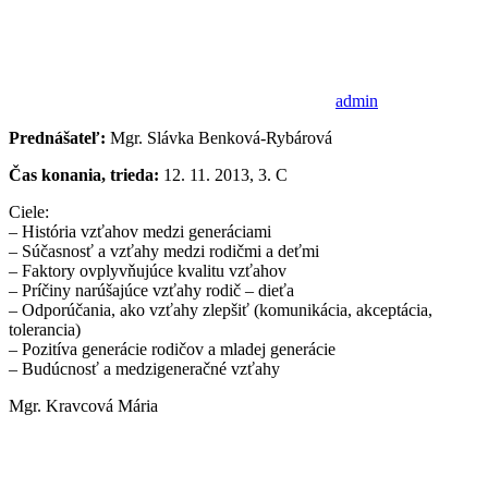
admin
Prednášateľ:
Mgr. Slávka Benková-Rybárová
Čas konania, trieda:
12. 11. 2013, 3. C
Ciele:
– História vzťahov medzi generáciami
– Súčasnosť a vzťahy medzi rodičmi a deťmi
– Faktory ovplyvňujúce kvalitu vzťahov
– Príčiny narúšajúce vzťahy rodič – dieťa
– Odporúčania, ako vzťahy zlepšiť (komunikácia, akceptácia,
tolerancia)
– Pozitíva generácie rodičov a mladej generácie
– Budúcnosť a medzigeneračné vzťahy
Mgr. Kravcová Mária