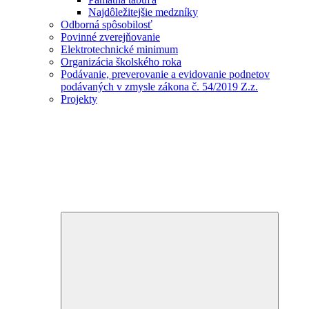
Najdôležitejšie medzníky
Odborná spôsobilosť
Povinné zverejňovanie
Elektrotechnické minimum
Organizácia školského roka
Podávanie, preverovanie a evidovanie podnetov
podávaných v zmysle zákona č. 54/2019 Z.z.
Projekty
Expand
child
menu