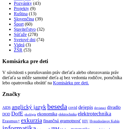
Pozvánky
(43)
Projekty
(9)
Ruština
(13)
Slovenčina
(39)
Šport
(60)
Staviteľstvo
(32)
Súťaže
(278)
Svetové dni
(74)
Videá
(3)
ŽŠR
(53)
Komisárka pre deti
V súvislosti s porušovaním práv dieťaťa alebo ohrozovania práv
dieťaťa sa môže samotné dieťa aj bez vedomia rodičov, poručníka
lebo opatrovníka obrátiť na
Komisárku pre deti.
Značky
beseda
anglický jazyk
dejepis
divadlo
covid
AIDS
deviataci
DofE
elektrotechnika
ekonomika
DOD
elektrochnika
ekológia
exkurzia
finančná gramotnosť
Erasmus+
HIV
Hviezdoslavov Kubín
informatika
IPM