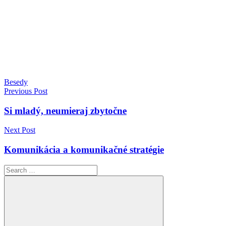
Besedy
Navigácia
Previous Post
v
Si mladý, neumieraj zbytočne
článku
Next Post
Komunikácia a komunikačné stratégie
Search
for: