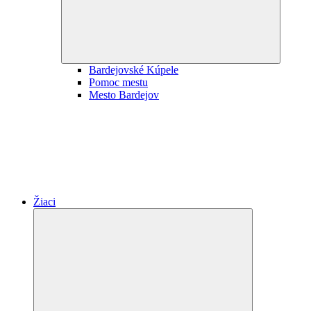
Bardejovské Kúpele
Pomoc mestu
Mesto Bardejov
Žiaci
Expand
child
menu