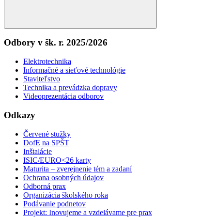
Search
Odbory v šk. r. 2025/2026
Elektrotechnika
Informačné a sieťové technológie
Staviteľstvo
Technika a prevádzka dopravy
Videoprezentácia odborov
Odkazy
Červené stužky
DofE na SPŠT
Inštalácie
ISIC/EURO<26 karty
Maturita – zverejnenie tém a zadaní
Ochrana osobných údajov
Odborná prax
Organizácia školského roka
Podávanie podnetov
Projekt: Inovujeme a vzdelávame pre prax