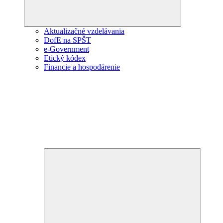
Aktualizačné vzdelávania
DofE na SPŠT
e-Government
Etický kódex
Financie a hospodárenie
Expand
child
menu