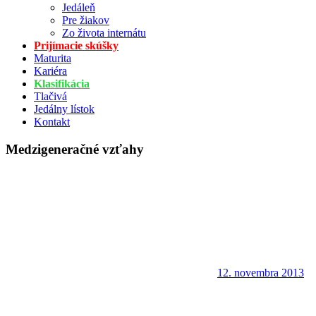
Jedáleň
Pre žiakov
Zo života internátu
Prijímacie skúšky
Maturita
Kariéra
Klasifikácia
Tlačivá
Jedálny lístok
Kontakt
Medzigeneračné vzťahy
12. novembra 2013