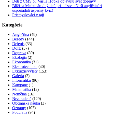
Deti z CMŠ bl. Vasila Hopka objavujú svet dopravy
Blíži sa Medzinárodný deň priateľstva: Naši angličtinári
usporiadali úspešný kvíz!
Priemyslováci v raji
Kategórie
Angličtina
(49)
Besedy
(144)
Dejepis
(33)
DofE
(37)
Doprava
(80)
Ekológia
(2)
Ekonomika
(31)
Elektrotechnika
(40)
Exkurzie/výlety
(153)
Galéria
(2)
Informatika
(96)
Kampane
(1)
Matematika
(12)
Nemčina
(16)
Nezaradené
(129)
Občianska náuka
(3)
Oznamy
(103)
Podujatia
(94)