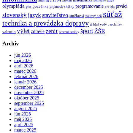
matematika
interreg 2
klokan
nemecký jazyk
olympiáda
programovanie
prváci
pozvánka
ples
prijímacie skúšky
projekt
súťaž
slovenský jazyk
staviteľstvo
stužková
svetový deň
technika a prevádzka dopravy
týždeň vedy a techniky
výlet
šport
ŽŠR
zenit
zdravie
valentin
červené stužky
Archív
jún 2026
máj 2026
apríl 2026
marec 2026
február 2026
január 2026
december 2025
november 2025
október 2025
september 2025
august 2025
jún 2025
máj 2025
apríl 2025
marec 2025