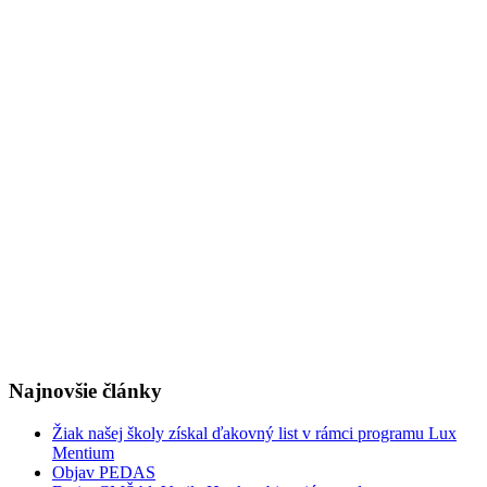
Najnovšie články
Žiak našej školy získal ďakovný list v rámci programu Lux
Mentium
Objav PEDAS