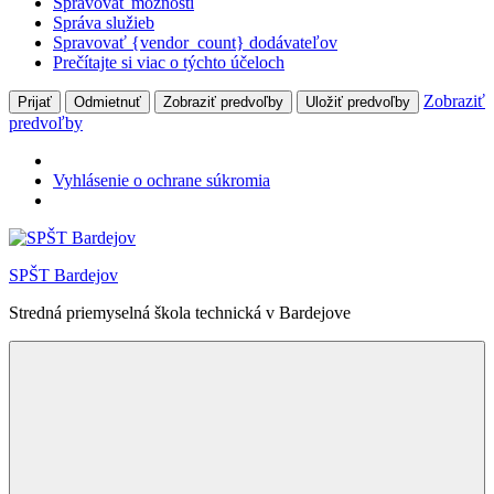
Spravovať možnosti
Správa služieb
Spravovať {vendor_count} dodávateľov
Prečítajte si viac o týchto účeloch
Zobraziť
Prijať
Odmietnuť
Zobraziť predvoľby
Uložiť predvoľby
predvoľby
Vyhlásenie o ochrane súkromia
Skip
to
SPŠT Bardejov
content
Stredná priemyselná škola technická v Bardejove