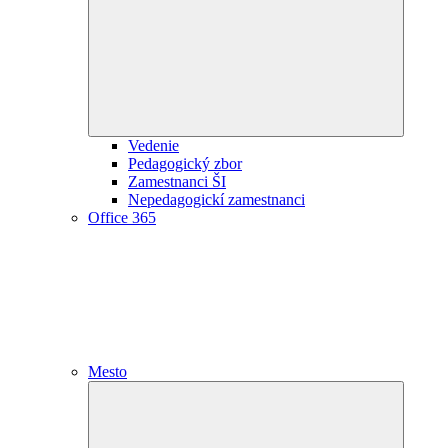
child
menu
Vedenie
Pedagogický zbor
Zamestnanci ŠI
Nepedagogickí zamestnanci
Office 365
Mesto
Expand
child
menu