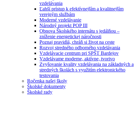
vzdelávania
Ľahší prístup k efektívnejším a kvalitnejším
verejným službám
Moderné vzdelávanie
Národný projekt POP III
Obnova Školského internátu s jedálňou –
zníženie energetickej náročnosti
Poznaj pravidlá, chráň si život na ceste
Rozvoj stredného odborného vzdelávania
Vzdelávacie centrum pri SPŠT Bardejov
Vzdelávame moderne, aktívne, tvorivo
Zvyšovanie kvality vzdelávania na základných a
stredných školách s využitím elektronického
testovania
Ročenka našej školy
Školské dokumenty
Školské rady