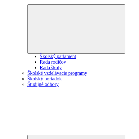
Expand
child
menu
Školský parlament
Rada rodičov
Rada školy
Školské vzdelávacie programy
Školský poriadok
Študijné odbory
Expand