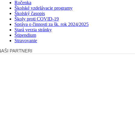
Ročenka
Školské vzdelávacie programy
Školský časopis
Školy proti COVID-19
Správa o činnosti za šk. rok 2024/2025
Stará verzia stránky
Štipendium
Stravovanie