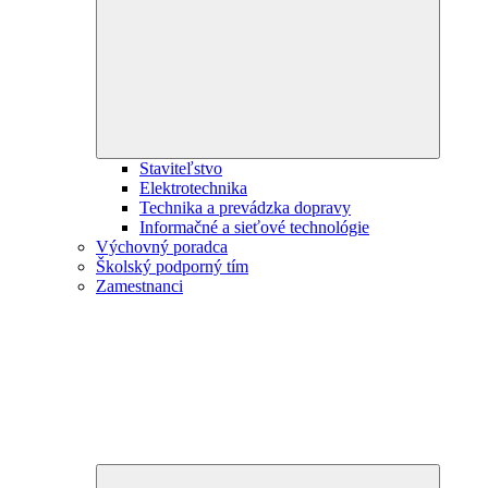
child
menu
Staviteľstvo
Elektrotechnika
Technika a prevádzka dopravy
Informačné a sieťové technológie
Výchovný poradca
Školský podporný tím
Zamestnanci
Expand