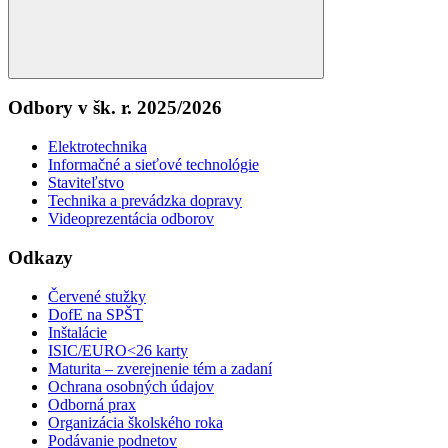
Search
Odbory v šk. r. 2025/2026
Elektrotechnika
Informačné a sieťové technológie
Staviteľstvo
Technika a prevádzka dopravy
Videoprezentácia odborov
Odkazy
Červené stužky
DofE na SPŠT
Inštalácie
ISIC/EURO<26 karty
Maturita – zverejnenie tém a zadaní
Ochrana osobných údajov
Odborná prax
Organizácia školského roka
Podávanie podnetov