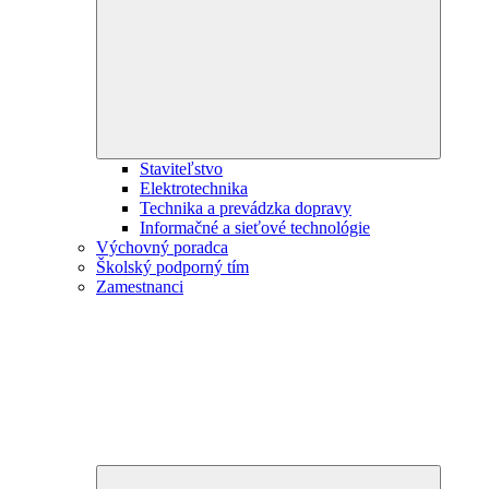
child
menu
Staviteľstvo
Elektrotechnika
Technika a prevádzka dopravy
Informačné a sieťové technológie
Výchovný poradca
Školský podporný tím
Zamestnanci
Expand