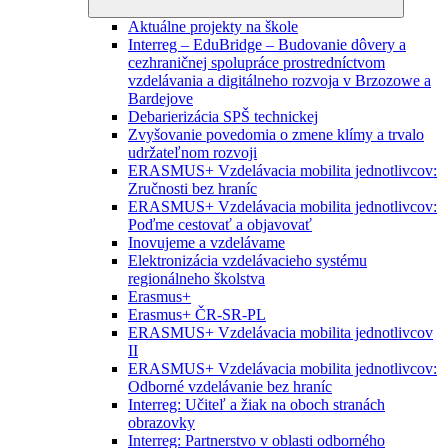
Aktuálne projekty na škole
Interreg – EduBridge – Budovanie dôvery a
cezhraničnej spolupráce prostredníctvom
vzdelávania a digitálneho rozvoja v Brzozowe a
Bardejove
Debarierizácia SPŠ technickej
Zvyšovanie povedomia o zmene klímy a trvalo
udržateľnom rozvoji
ERASMUS+ Vzdelávacia mobilita jednotlivcov:
Zručnosti bez hraníc
ERASMUS+ Vzdelávacia mobilita jednotlivcov:
Poďme cestovať a objavovať
Inovujeme a vzdelávame
Elektronizácia vzdelávacieho systému
regionálneho školstva
Erasmus+
Erasmus+ ČR-SR-PL
ERASMUS+ Vzdelávacia mobilita jednotlivcov
II
ERASMUS+ Vzdelávacia mobilita jednotlivcov:
Odborné vzdelávanie bez hraníc
Interreg: Učiteľ a žiak na oboch stranách
obrazovky
Interreg: Partnerstvo v oblasti odborného