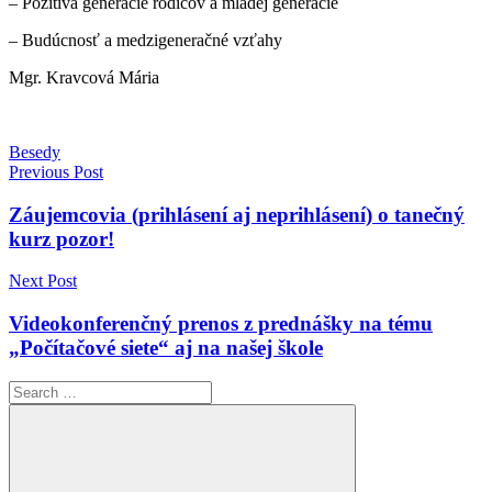
– Pozitíva generácie rodičov a mladej generácie
– Budúcnosť a medzigeneračné vzťahy
Mgr. Kravcová Mária
Besedy
Navigácia
Previous Post
v
Záujemcovia (prihlásení aj neprihlásení) o tanečný
článku
kurz pozor!
Next Post
Videokonferenčný prenos z prednášky na tému
„Počítačové siete“ aj na našej škole
Search
for: