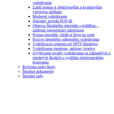
vzdelávania
Ľahší prístup k efektívnejším a kvalitnejším
verejným službám
Moderné vzdelávanie
Národný projekt POP III
Obnova Školského internátu s jedálňou –
zníženie energetickej náročnosti
Poznaj pravidlá, chráň si život na ceste
Rozvoj stredného odborného vzdelávania
Vzdelávacie centrum pri SPŠT Bardejov
Vzdelávame moderne, aktívne, tvorivo
Zvyšovanie kvality vzdelávania na základných a
stredných školách s využitím elektronického
testovania
Ročenka našej školy
Školské dokumenty
Školské rady