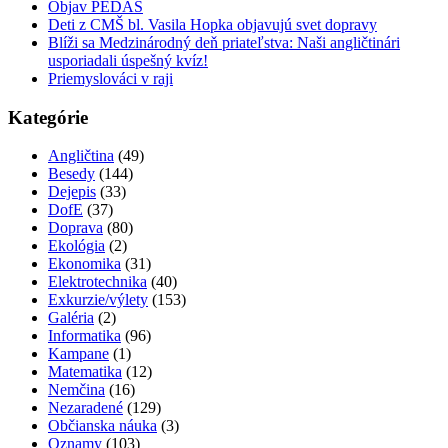
Objav PEDAS
Deti z CMŠ bl. Vasila Hopka objavujú svet dopravy
Blíži sa Medzinárodný deň priateľstva: Naši angličtinári
usporiadali úspešný kvíz!
Priemyslováci v raji
Kategórie
Angličtina
(49)
Besedy
(144)
Dejepis
(33)
DofE
(37)
Doprava
(80)
Ekológia
(2)
Ekonomika
(31)
Elektrotechnika
(40)
Exkurzie/výlety
(153)
Galéria
(2)
Informatika
(96)
Kampane
(1)
Matematika
(12)
Nemčina
(16)
Nezaradené
(129)
Občianska náuka
(3)
Oznamy
(103)