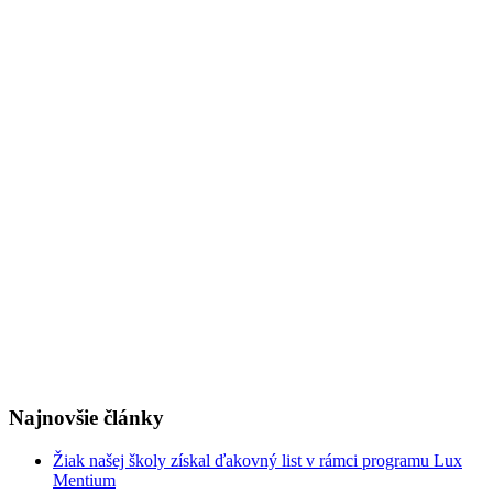
Najnovšie články
Žiak našej školy získal ďakovný list v rámci programu Lux
Mentium