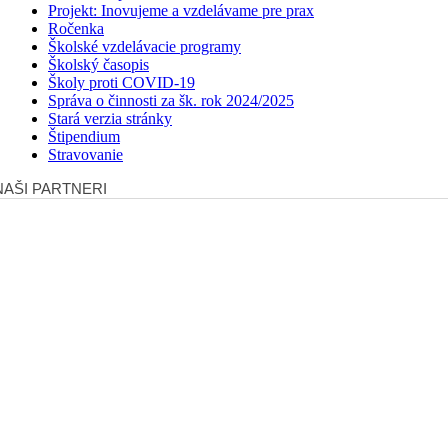
Projekt: Inovujeme a vzdelávame pre prax
Ročenka
Školské vzdelávacie programy
Školský časopis
Školy proti COVID-19
Správa o činnosti za šk. rok 2024/2025
Stará verzia stránky
Štipendium
Stravovanie