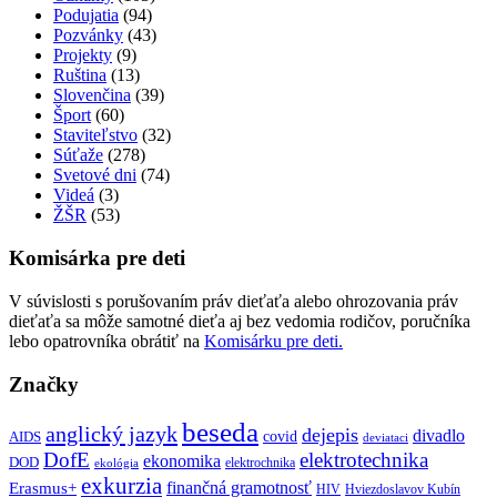
Podujatia
(94)
Pozvánky
(43)
Projekty
(9)
Ruština
(13)
Slovenčina
(39)
Šport
(60)
Staviteľstvo
(32)
Súťaže
(278)
Svetové dni
(74)
Videá
(3)
ŽŠR
(53)
Komisárka pre deti
V súvislosti s porušovaním práv dieťaťa alebo ohrozovania práv
dieťaťa sa môže samotné dieťa aj bez vedomia rodičov, poručníka
lebo opatrovníka obrátiť na
Komisárku pre deti.
Značky
beseda
anglický jazyk
dejepis
divadlo
covid
AIDS
deviataci
DofE
elektrotechnika
ekonomika
DOD
elektrochnika
ekológia
exkurzia
finančná gramotnosť
Erasmus+
HIV
Hviezdoslavov Kubín