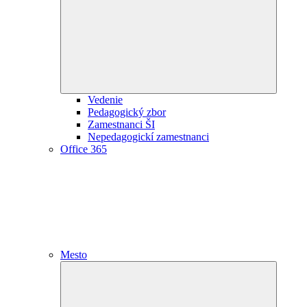
child
menu
Vedenie
Pedagogický zbor
Zamestnanci ŠI
Nepedagogickí zamestnanci
Office 365
Mesto
Expand
child
menu