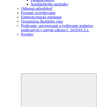
Najdôležitejšie medzníky
Odborná spôsobilosť
Povinné zverejňovanie
Elektrotechnické minimum
Organizácia školského roka
Podávanie, preverovanie a evidovanie podnetov
podávaných v zmysle zákona č. 54/2019 Z.z.
Projekty
Expand
child
menu