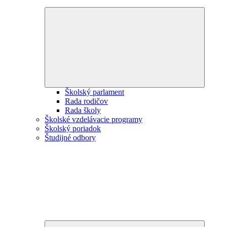
Expand
child
menu
Školský parlament
Rada rodičov
Rada školy
Školské vzdelávacie programy
Školský poriadok
Študijné odbory
Expand