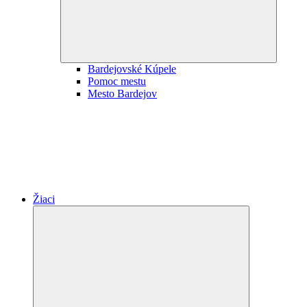
Bardejovské Kúpele
Pomoc mestu
Mesto Bardejov
Žiaci
Expand
child
menu