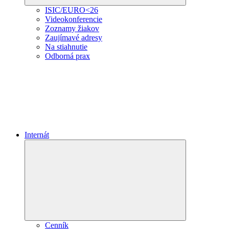
ISIC/EURO<26
Videokonferencie
Zoznamy žiakov
Zaujímavé adresy
Na stiahnutie
Odborná prax
Internát
Expand
child
menu
Cenník