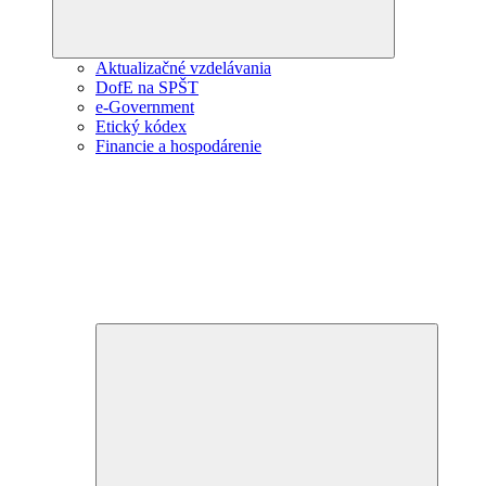
Aktualizačné vzdelávania
DofE na SPŠT
e-Government
Etický kódex
Financie a hospodárenie
Expand
child
menu