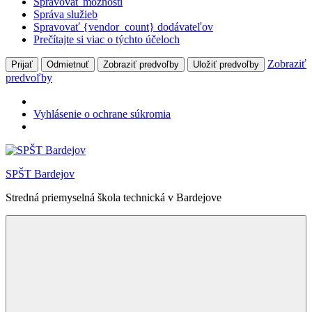
Spravovať možnosti
Správa služieb
Spravovať {vendor_count} dodávateľov
Prečítajte si viac o týchto účeloch
Zobraziť
Prijať
Odmietnuť
Zobraziť predvoľby
Uložiť predvoľby
predvoľby
Vyhlásenie o ochrane súkromia
Skip
to
SPŠT Bardejov
content
Stredná priemyselná škola technická v Bardejove