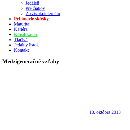
Jedáleň
Pre žiakov
Zo života internátu
Prijímacie skúšky
Maturita
Kariéra
Klasifikácia
Tlačivá
Jedálny lístok
Kontakt
Medzigeneračné vzťahy
10. októbra 2013