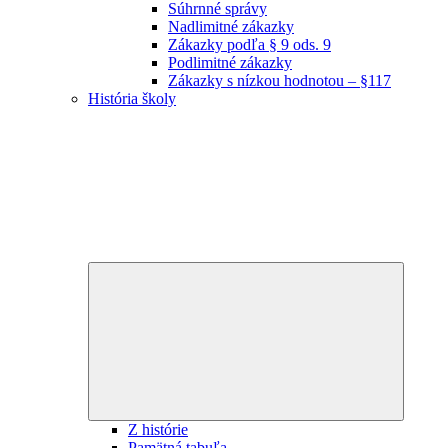
Súhrnné správy
Nadlimitné zákazky
Zákazky podľa § 9 ods. 9
Podlimitné zákazky
Zákazky s nízkou hodnotou – §117
História školy
Expand
child
menu
Z histórie
Pamätná tabuľa