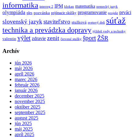
informatika
IPM
matematika
interreg 2
klokan
nemecký jazyk
olympiáda
programovanie
prváci
pozvánka
ples
prijímacie skúšky
projekt
súťaž
slovenský jazyk
staviteľstvo
stužková
svetový deň
technika a prevádzka dopravy
týždeň vedy a techniky
výlet
šport
ŽŠR
zenit
zdravie
valentin
červené stužky
Archív
jún 2026
máj 2026
apríl 2026
marec 2026
február 2026
január 2026
december 2025
november 2025
október 2025
september 2025
august 2025
jún 2025
máj 2025
apríl 2025