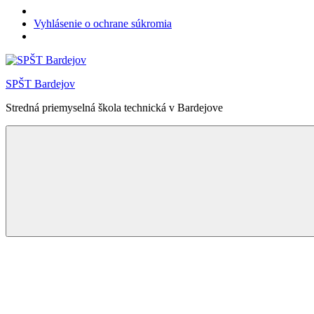
Vyhlásenie o ochrane súkromia
Skip
to
SPŠT Bardejov
content
Stredná priemyselná škola technická v Bardejove
Menu