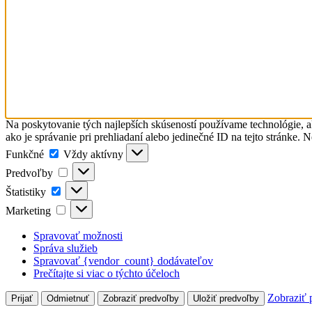
Na poskytovanie tých najlepších skúseností používame technológie, a
ako je správanie pri prehliadaní alebo jedinečné ID na tejto stránke. 
Funkčné
Funkčné
Vždy aktívny
Predvoľby
Predvoľby
Štatistiky
Štatistiky
Marketing
Marketing
Spravovať možnosti
Správa služieb
Spravovať {vendor_count} dodávateľov
Prečítajte si viac o týchto účeloch
Zobraziť 
Prijať
Odmietnuť
Zobraziť predvoľby
Uložiť predvoľby