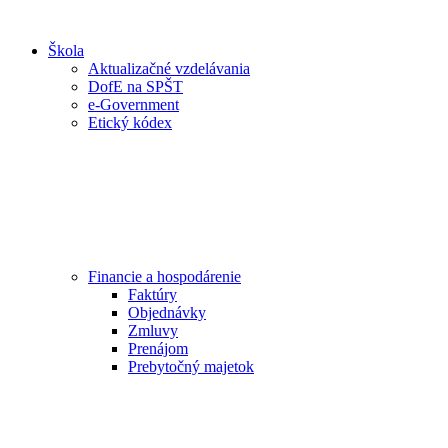
Škola
Aktualizačné vzdelávania
DofE na SPŠT
e-Government
Etický kódex
Financie a hospodárenie
Faktúry
Objednávky
Zmluvy
Prenájom
Prebytočný majetok