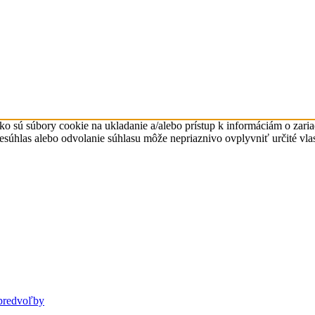
ko sú súbory cookie na ukladanie a/alebo prístup k informáciám o zari
Nesúhlas alebo odvolanie súhlasu môže nepriaznivo ovplyvniť určité vlas
predvoľby