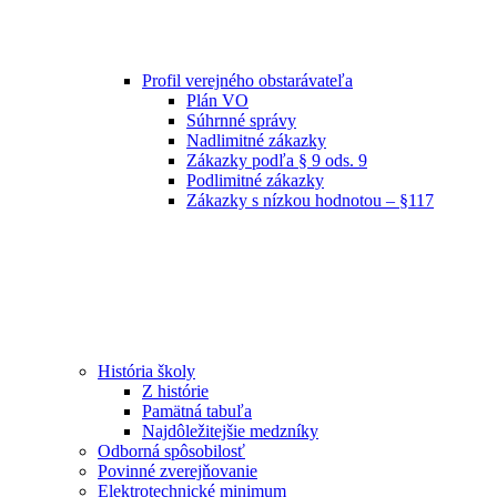
Profil verejného obstarávateľa
Plán VO
Súhrnné správy
Nadlimitné zákazky
Zákazky podľa § 9 ods. 9
Podlimitné zákazky
Zákazky s nízkou hodnotou – §117
História školy
Z histórie
Pamätná tabuľa
Najdôležitejšie medzníky
Odborná spôsobilosť
Povinné zverejňovanie
Elektrotechnické minimum