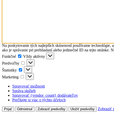
Na poskytovanie tých najlepších skúseností používame technológie, a
ako je správanie pri prehliadaní alebo jedinečné ID na tejto stránke. 
Funkčné
Funkčné
Vždy aktívny
Predvoľby
Predvoľby
Štatistiky
Štatistiky
Marketing
Marketing
Spravovať možnosti
Správa služieb
Spravovať {vendor_count} dodávateľov
Prečítajte si viac o týchto účeloch
Zobraziť 
Prijať
Odmietnuť
Zobraziť predvoľby
Uložiť predvoľby