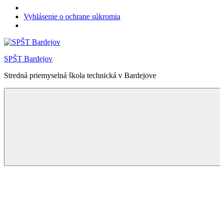
Vyhlásenie o ochrane súkromia
Skip
to
SPŠT Bardejov
content
Stredná priemyselná škola technická v Bardejove
Menu