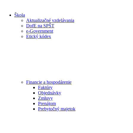
Škola
Aktualizačné vzdelávania
DofE na SPŠT
e-Government
Etický kódex
Financie a hospodárenie
Faktúry
Objednávky
Zmluvy
Prenájom
Prebytočný majetok