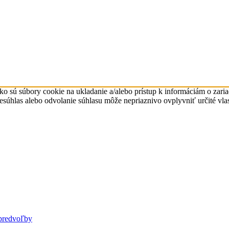
ko sú súbory cookie na ukladanie a/alebo prístup k informáciám o zari
Nesúhlas alebo odvolanie súhlasu môže nepriaznivo ovplyvniť určité vlas
predvoľby