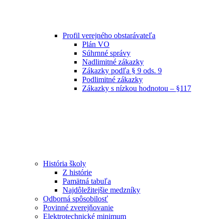
Profil verejného obstarávateľa
Plán VO
Súhrnné správy
Nadlimitné zákazky
Zákazky podľa § 9 ods. 9
Podlimitné zákazky
Zákazky s nízkou hodnotou – §117
História školy
Z histórie
Pamätná tabuľa
Najdôležitejšie medzníky
Odborná spôsobilosť
Povinné zverejňovanie
Elektrotechnické minimum