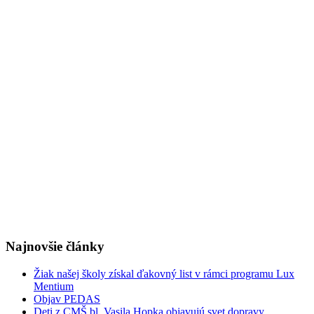
Najnovšie články
Žiak našej školy získal ďakovný list v rámci programu Lux
Mentium
Objav PEDAS
Deti z CMŠ bl. Vasila Hopka objavujú svet dopravy