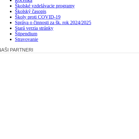
Ročenka
Školské vzdelávacie programy
Školský časopis
Školy proti COVID-19
Správa o činnosti za šk. rok 2024/2025
Stará verzia stránky
Štipendium
Stravovanie