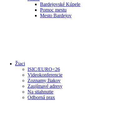
Bardejovské Kúpele
Pomoc mestu
Mesto Bardejov
Žiaci
ISIC/EURO<26
Videokonferencie
Zoznamy žiakov
Zaujímavé adresy
Na stiahnutie
Odborná prax