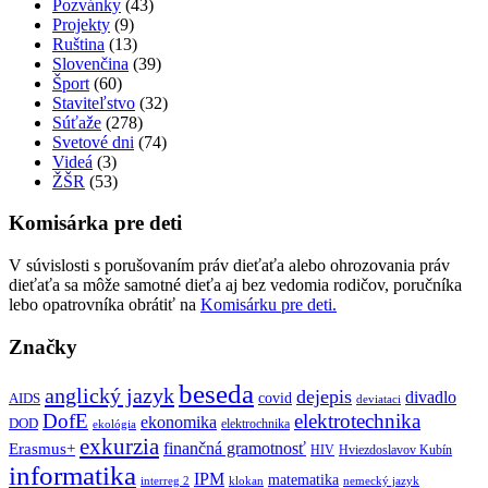
Pozvánky
(43)
Projekty
(9)
Ruština
(13)
Slovenčina
(39)
Šport
(60)
Staviteľstvo
(32)
Súťaže
(278)
Svetové dni
(74)
Videá
(3)
ŽŠR
(53)
Komisárka pre deti
V súvislosti s porušovaním práv dieťaťa alebo ohrozovania práv
dieťaťa sa môže samotné dieťa aj bez vedomia rodičov, poručníka
lebo opatrovníka obrátiť na
Komisárku pre deti.
Značky
beseda
anglický jazyk
dejepis
divadlo
covid
AIDS
deviataci
DofE
elektrotechnika
ekonomika
DOD
elektrochnika
ekológia
exkurzia
finančná gramotnosť
Erasmus+
HIV
Hviezdoslavov Kubín
informatika
IPM
matematika
interreg 2
klokan
nemecký jazyk