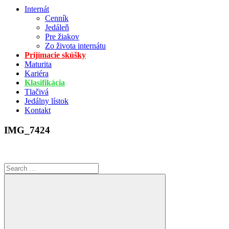
Internát
Cenník
Jedáleň
Pre žiakov
Zo života internátu
Prijímacie skúšky
Maturita
Kariéra
Klasifikácia
Tlačivá
Jedálny lístok
Kontakt
IMG_7424
Search
for: