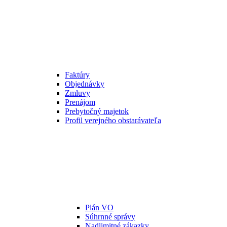
Faktúry
Objednávky
Zmluvy
Prenájom
Prebytočný majetok
Profil verejného obstarávateľa
Plán VO
Súhrnné správy
Nadlimitné zákazky