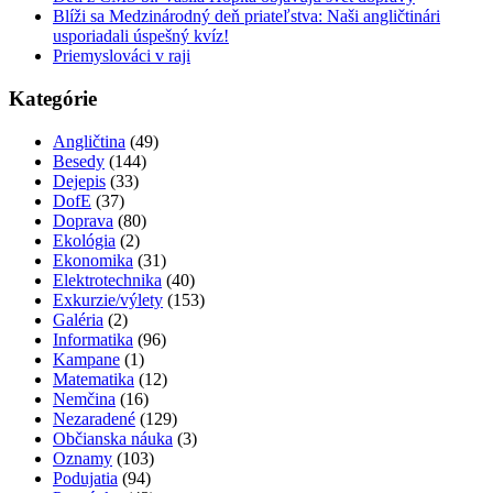
Blíži sa Medzinárodný deň priateľstva: Naši angličtinári
usporiadali úspešný kvíz!
Priemyslováci v raji
Kategórie
Angličtina
(49)
Besedy
(144)
Dejepis
(33)
DofE
(37)
Doprava
(80)
Ekológia
(2)
Ekonomika
(31)
Elektrotechnika
(40)
Exkurzie/výlety
(153)
Galéria
(2)
Informatika
(96)
Kampane
(1)
Matematika
(12)
Nemčina
(16)
Nezaradené
(129)
Občianska náuka
(3)
Oznamy
(103)
Podujatia
(94)