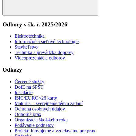
Search
Odbory v šk. r. 2025/2026
Elektrotechnika
Informačné a sieťové technológie
Staviteľstvo
Technika a prevádzka dopravy
Videoprezentácia odborov
Odkazy
Červené stužky
DofE na SPŠT
Inštalácie
ISIC/EURO<26 karty
Maturita – zverejnenie tém a zadaní
Ochrana osobných údajov
Odborná prax
Organizácia školského roka
Podávanie podnetov
Projekt: Inovujeme a vzdelávame pre prax