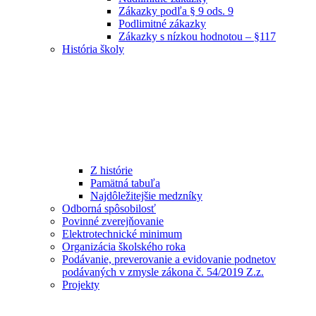
Zákazky podľa § 9 ods. 9
Podlimitné zákazky
Zákazky s nízkou hodnotou – §117
História školy
Z histórie
Pamätná tabuľa
Najdôležitejšie medzníky
Odborná spôsobilosť
Povinné zverejňovanie
Elektrotechnické minimum
Organizácia školského roka
Podávanie, preverovanie a evidovanie podnetov
podávaných v zmysle zákona č. 54/2019 Z.z.
Projekty