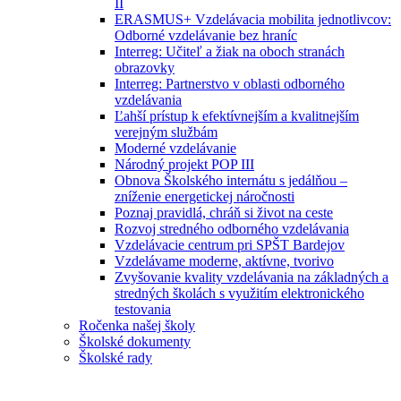
II
ERASMUS+ Vzdelávacia mobilita jednotlivcov:
Odborné vzdelávanie bez hraníc
Interreg: Učiteľ a žiak na oboch stranách
obrazovky
Interreg: Partnerstvo v oblasti odborného
vzdelávania
Ľahší prístup k efektívnejším a kvalitnejším
verejným službám
Moderné vzdelávanie
Národný projekt POP III
Obnova Školského internátu s jedálňou –
zníženie energetickej náročnosti
Poznaj pravidlá, chráň si život na ceste
Rozvoj stredného odborného vzdelávania
Vzdelávacie centrum pri SPŠT Bardejov
Vzdelávame moderne, aktívne, tvorivo
Zvyšovanie kvality vzdelávania na základných a
stredných školách s využitím elektronického
testovania
Ročenka našej školy
Školské dokumenty
Školské rady