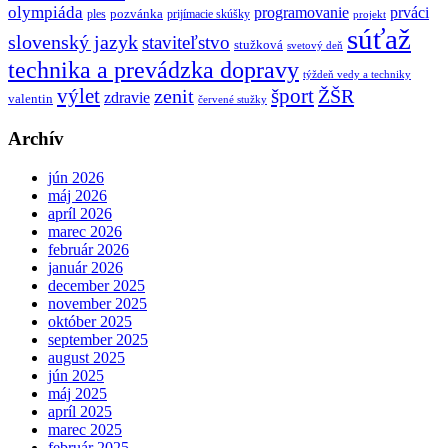
olympiáda
programovanie
prváci
pozvánka
ples
prijímacie skúšky
projekt
súťaž
slovenský jazyk
staviteľstvo
stužková
svetový deň
technika a prevádzka dopravy
týždeň vedy a techniky
výlet
šport
ŽŠR
zenit
zdravie
valentin
červené stužky
Archív
jún 2026
máj 2026
apríl 2026
marec 2026
február 2026
január 2026
december 2025
november 2025
október 2025
september 2025
august 2025
jún 2025
máj 2025
apríl 2025
marec 2025
február 2025