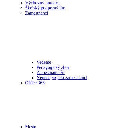
Výchovný poradca
Školský podporný tím
Zamestnanci
Vedenie
Pedagogický zbor
Zamestnanci ŠI
Nepedagogickí zamestnanci
Office 365
Mesto