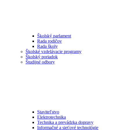
Školský parlament
Rada rodičov
Rada školy
Školské vzdelávacie programy
Školský poriadok
Študijné odbory
Staviteľstvo
Elektrotechnika
Technika a prevádzka dopravy
Informačné a sieťové technológie