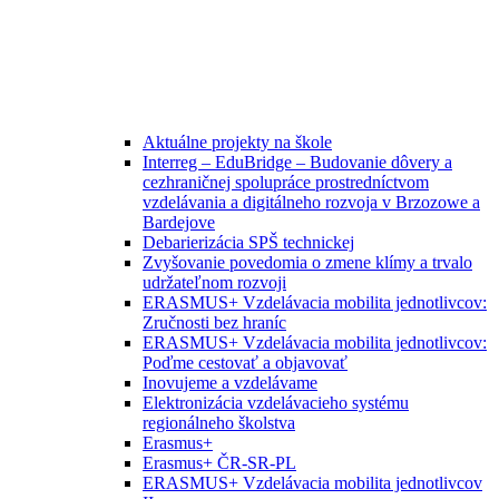
Aktuálne projekty na škole
Interreg – EduBridge – Budovanie dôvery a
cezhraničnej spolupráce prostredníctvom
vzdelávania a digitálneho rozvoja v Brzozowe a
Bardejove
Debarierizácia SPŠ technickej
Zvyšovanie povedomia o zmene klímy a trvalo
udržateľnom rozvoji
ERASMUS+ Vzdelávacia mobilita jednotlivcov:
Zručnosti bez hraníc
ERASMUS+ Vzdelávacia mobilita jednotlivcov:
Poďme cestovať a objavovať
Inovujeme a vzdelávame
Elektronizácia vzdelávacieho systému
regionálneho školstva
Erasmus+
Erasmus+ ČR-SR-PL
ERASMUS+ Vzdelávacia mobilita jednotlivcov