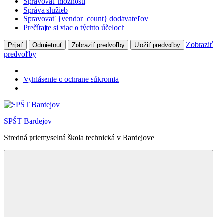
Spravovať možnosti
Správa služieb
Spravovať {vendor_count} dodávateľov
Prečítajte si viac o týchto účeloch
Zobraziť
Prijať
Odmietnuť
Zobraziť predvoľby
Uložiť predvoľby
predvoľby
Vyhlásenie o ochrane súkromia
Skip
to
SPŠT Bardejov
content
Stredná priemyselná škola technická v Bardejove