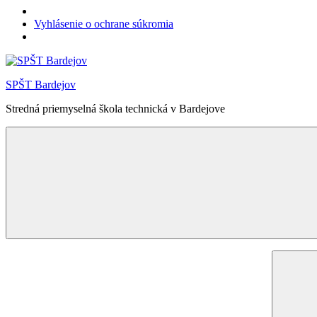
Vyhlásenie o ochrane súkromia
Skip
to
SPŠT Bardejov
content
Stredná priemyselná škola technická v Bardejove
Menu