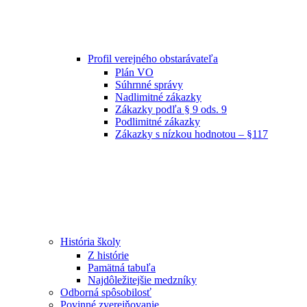
Profil verejného obstarávateľa
Plán VO
Súhrnné správy
Nadlimitné zákazky
Zákazky podľa § 9 ods. 9
Podlimitné zákazky
Zákazky s nízkou hodnotou – §117
História školy
Z histórie
Pamätná tabuľa
Najdôležitejšie medzníky
Odborná spôsobilosť
Povinné zverejňovanie