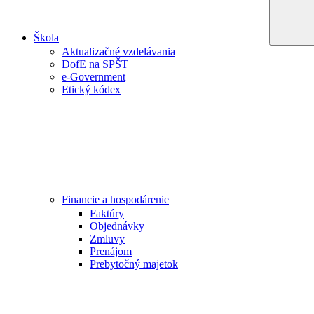
Škola
Aktualizačné vzdelávania
DofE na SPŠT
e-Government
Etický kódex
Financie a hospodárenie
Faktúry
Objednávky
Zmluvy
Prenájom
Prebytočný majetok