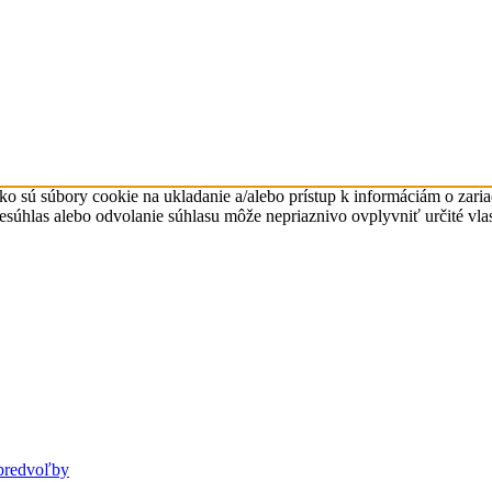
ko sú súbory cookie na ukladanie a/alebo prístup k informáciám o zari
Nesúhlas alebo odvolanie súhlasu môže nepriaznivo ovplyvniť určité vlas
predvoľby