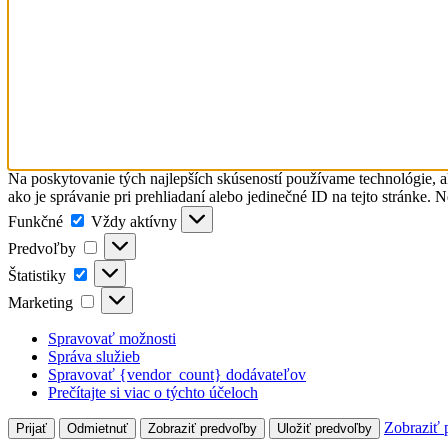
Na poskytovanie tých najlepších skúseností používame technológie, a
ako je správanie pri prehliadaní alebo jedinečné ID na tejto stránke. 
Funkčné
Funkčné
Vždy aktívny
Predvoľby
Predvoľby
Štatistiky
Štatistiky
Marketing
Marketing
Spravovať možnosti
Správa služieb
Spravovať {vendor_count} dodávateľov
Prečítajte si viac o týchto účeloch
Zobraziť 
Prijať
Odmietnuť
Zobraziť predvoľby
Uložiť predvoľby