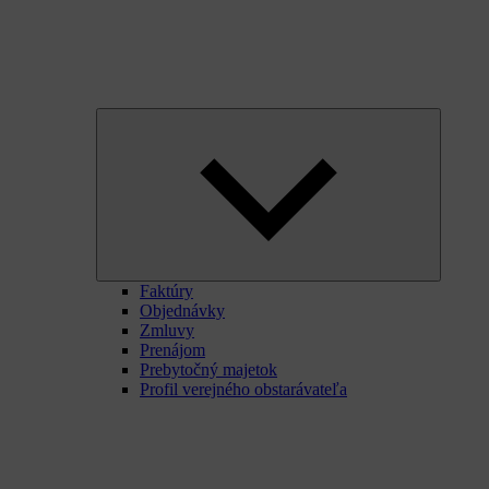
Expand
child
menu
Faktúry
Objednávky
Zmluvy
Prenájom
Prebytočný majetok
Profil verejného obstarávateľa