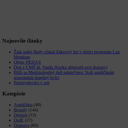
Najnovšie články
Žiak našej školy získal ďakovný list v rámci programu Lux
Mentium
Objav PEDAS
Deti z CMŠ bl. Vasila Hopka objavujú svet dopravy
Blíži sa Medzinárodný deň priateľstva: Naši angličtinári
usporiadali úspešný kvíz!
Priemyslováci v raji
Kategórie
Angličtina
(49)
Besedy
(144)
Dejepis
(33)
DofE
(37)
Doprava
(80)