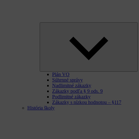
E
ch
m
Plán VO
Súhrnné správy
Nadlimitné zákazky
Zákazky podľa § 9 ods. 9
Podlimitné zákazky
Zákazky s nízkou hodnotou – §117
História školy