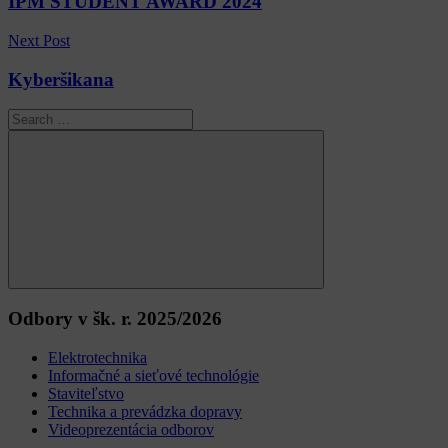
IPM STUDENT AWARD 2024
článku
Next Post
Kyberšikana
Search
for:
Search
Odbory v šk. r. 2025/2026
Elektrotechnika
Informačné a sieťové technológie
Staviteľstvo
Technika a prevádzka dopravy
Videoprezentácia odborov