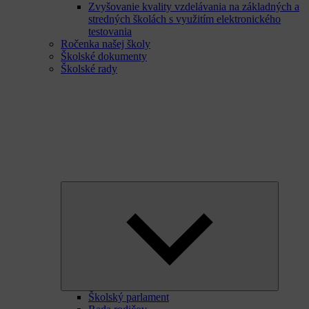
Zvyšovanie kvality vzdelávania na základných a
stredných školách s využitím elektronického
testovania
Ročenka našej školy
Školské dokumenty
Školské rady
Expand
child
menu
Školský parlament