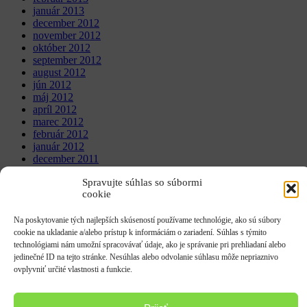
január 2013
december 2012
november 2012
október 2012
september 2012
august 2012
jún 2012
máj 2012
apríl 2012
marec 2012
február 2012
január 2012
december 2011
november 2011
Spravujte súhlas so súbormi
október 2011
cookie
september 2011
október 2010
november 2009
Na poskytovanie tých najlepších skúseností používame technológie, ako sú súbory
november 2008
cookie na ukladanie a/alebo prístup k informáciám o zariadení. Súhlas s týmito
november 2006
technológiami nám umožní spracovávať údaje, ako je správanie pri prehliadaní alebo
jedinečné ID na tejto stránke. Nesúhlas alebo odvolanie súhlasu môže nepriaznivo
WordPress Theme: Treville by ThemeZee.
ovplyvniť určité vlastnosti a funkcie.