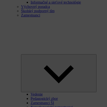
Informačné a sieťové technológie
Výchovný poradca
Školský podporný tím
Zamestnanci
Expand
child
menu
Vedenie
Pedagogický zbor
Zamestnanci ŠI