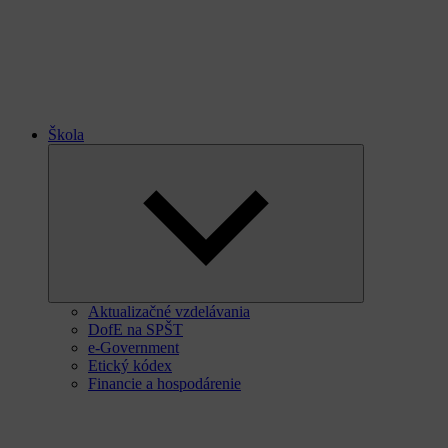
Škola
Expand
child
menu
Aktualizačné vzdelávania
DofE na SPŠT
e-Government
Etický kódex
Financie a hospodárenie