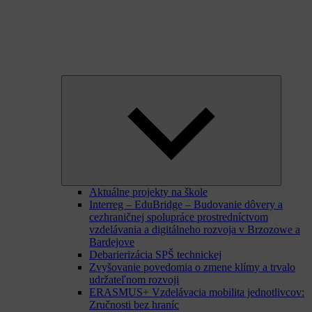
Expand
child
menu
Aktuálne projekty na škole
Interreg – EduBridge – Budovanie dôvery a
cezhraničnej spolupráce prostredníctvom
vzdelávania a digitálneho rozvoja v Brzozowe a
Bardejove
Debarierizácia SPŠ technickej
Zvyšovanie povedomia o zmene klímy a trvalo
udržateľnom rozvoji
ERASMUS+ Vzdelávacia mobilita jednotlivcov:
Zručnosti bez hraníc