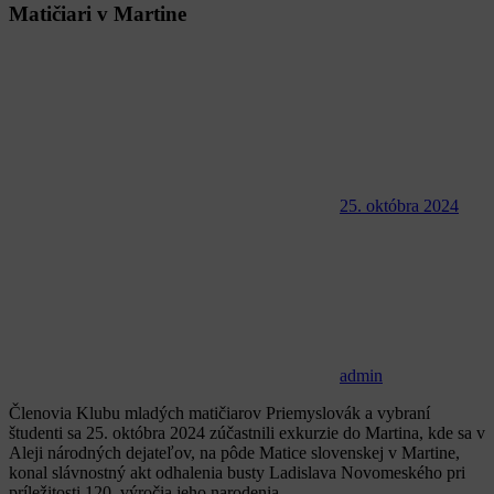
Matičiari v Martine
25. októbra 2024
admin
Členovia Klubu mladých matičiarov Priemyslovák a vybraní
študenti sa 25. októbra 2024 zúčastnili exkurzie do Martina, kde sa v
Aleji národných dejateľov, na pôde Matice slovenskej v Martine,
konal slávnostný akt odhalenia busty Ladislava Novomeského pri
príležitosti 120. výročia jeho narodenia.