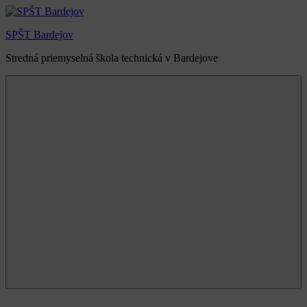
Skip
to
SPŠT Bardejov
content
Stredná priemyselná škola technická v Bardejove
Menu