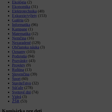
Ekológia
(2)
Ekonomika
(31)
Elektrotechnika
(40)
Exkurzie/výlety
(153)
Galéria
(2)
Informatika
(96)
Kampane
(1)
Matematika
(12)
Nemčina
(16)
Nezaradené
(129)
Občianska náuka
(3)
Oznamy
(103)
Podujatia
(94)
Pozvánky
(43)
Projekty
(9)
Ruština
(13)
Slovenčina
(39)
Šport
(60)
Staviteľstvo
(32)
Súťaže
(278)
Svetové dni
(74)
Videá
(3)
ŽŠR
(53)
Komisárka pre deti