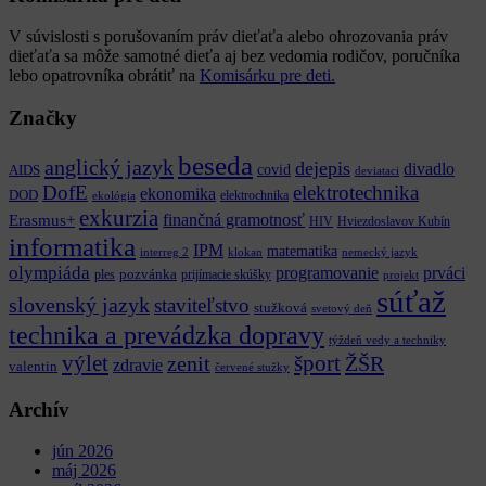
V súvislosti s porušovaním práv dieťaťa alebo ohrozovania práv
dieťaťa sa môže samotné dieťa aj bez vedomia rodičov, poručníka
lebo opatrovníka obrátiť na
Komisárku pre deti.
Značky
beseda
anglický jazyk
dejepis
divadlo
covid
AIDS
deviataci
DofE
elektrotechnika
ekonomika
DOD
elektrochnika
ekológia
exkurzia
finančná gramotnosť
Erasmus+
HIV
Hviezdoslavov Kubín
informatika
IPM
matematika
interreg 2
klokan
nemecký jazyk
olympiáda
programovanie
prváci
pozvánka
ples
prijímacie skúšky
projekt
súťaž
slovenský jazyk
staviteľstvo
stužková
svetový deň
technika a prevádzka dopravy
týždeň vedy a techniky
výlet
šport
ŽŠR
zenit
zdravie
valentin
červené stužky
Archív
jún 2026
máj 2026