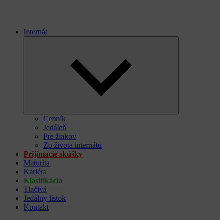
Internát
Expand
child
menu
Cenník
Jedáleň
Pre žiakov
Zo života internátu
Prijímacie skúšky
Maturita
Kariéra
Klasifikácia
Tlačivá
Jedálny lístok
Kontakt