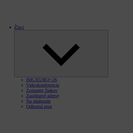
Žiaci
Expand
child
menu
ISIC/EURO<26
Videokonferencie
Zoznamy žiakov
Zaujímavé adresy
Na stiahnutie
Odborná prax