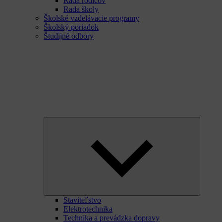
Rada rodičov
Rada školy
Školské vzdelávacie programy
Školský poriadok
Študijné odbory
Expand
child
menu
Staviteľstvo
Elektrotechnika
Technika a prevádzka dopravy