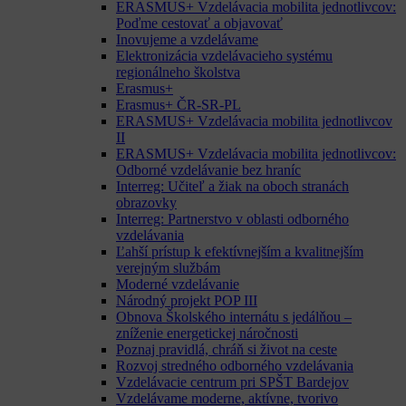
ERASMUS+ Vzdelávacia mobilita jednotlivcov:
Poďme cestovať a objavovať
Inovujeme a vzdelávame
Elektronizácia vzdelávacieho systému
regionálneho školstva
Erasmus+
Erasmus+ ČR-SR-PL
ERASMUS+ Vzdelávacia mobilita jednotlivcov
II
ERASMUS+ Vzdelávacia mobilita jednotlivcov:
Odborné vzdelávanie bez hraníc
Interreg: Učiteľ a žiak na oboch stranách
obrazovky
Interreg: Partnerstvo v oblasti odborného
vzdelávania
Ľahší prístup k efektívnejším a kvalitnejším
verejným službám
Moderné vzdelávanie
Národný projekt POP III
Obnova Školského internátu s jedálňou –
zníženie energetickej náročnosti
Poznaj pravidlá, chráň si život na ceste
Rozvoj stredného odborného vzdelávania
Vzdelávacie centrum pri SPŠT Bardejov
Vzdelávame moderne, aktívne, tvorivo