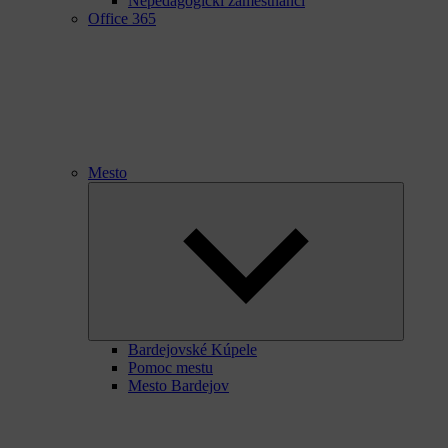
Nepedagogickí zamestnanci
Office 365
Mesto
Expand
child
menu
Bardejovské Kúpele
Pomoc mestu
Mesto Bardejov