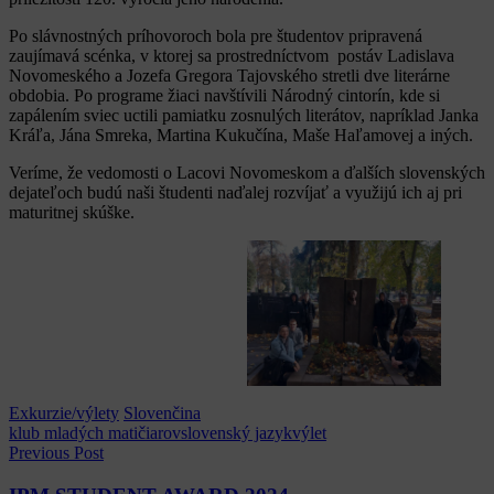
Po slávnostných príhovoroch bola pre študentov pripravená
zaujímavá scénka, v ktorej sa prostredníctvom postáv Ladislava
Novomeského a Jozefa Gregora Tajovského stretli dve literárne
obdobia. Po programe žiaci navštívili Národný cintorín, kde si
zapálením sviec uctili pamiatku zosnulých literátov, napríklad Janka
Kráľa, Jána Smreka, Martina Kukučína, Maše Haľamovej a iných.
Veríme, že vedomosti o Lacovi Novomeskom a ďalších slovenských
dejateľoch budú naši študenti naďalej rozvíjať a využijú ich aj pri
maturitnej skúške.
Exkurzie/výlety
Slovenčina
klub mladých matičiarov
slovenský jazyk
výlet
Navigácia
Previous Post
v