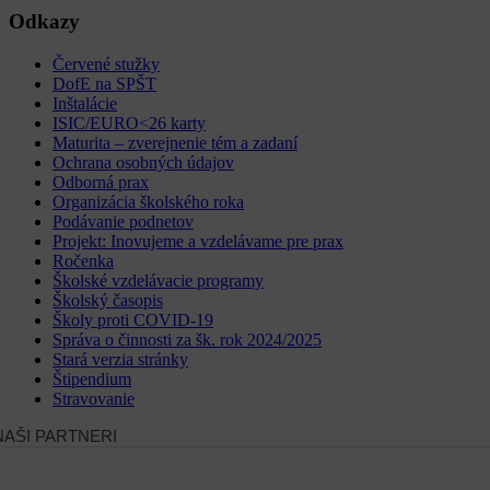
Odkazy
Červené stužky
DofE na SPŠT
Inštalácie
ISIC/EURO<26 karty
Maturita – zverejnenie tém a zadaní
Ochrana osobných údajov
Odborná prax
Organizácia školského roka
Podávanie podnetov
Projekt: Inovujeme a vzdelávame pre prax
Ročenka
Školské vzdelávacie programy
Školský časopis
Školy proti COVID-19
Správa o činnosti za šk. rok 2024/2025
Stará verzia stránky
Štipendium
Stravovanie