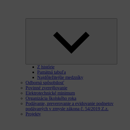
Expand
child
menu
Z histórie
Pamätná tabuľa
Najdôležitejšie medzníky
Odborná spôsobilosť
Povinné zverejňovanie
Elektrotechnické minimum
Organizácia školského roka
Podávanie, preverovanie a evidovanie podnetov
podávaných v zmysle zákona č. 54/2019 Z.z.
Projekty