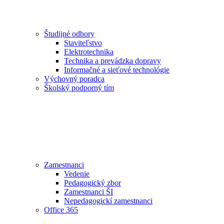
Študijné odbory
Staviteľstvo
Elektrotechnika
Technika a prevádzka dopravy
Informačné a sieťové technológie
Výchovný poradca
Školský podporný tím
Zamestnanci
Vedenie
Pedagogický zbor
Zamestnanci ŠI
Nepedagogickí zamestnanci
Office 365