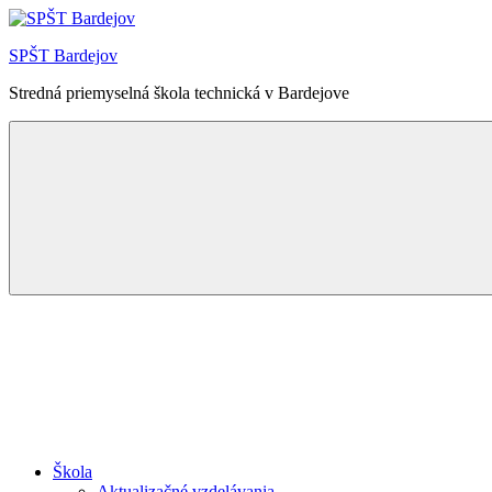
Skip
to
SPŠT Bardejov
content
Stredná priemyselná škola technická v Bardejove
Menu
Škola
Aktualizačné vzdelávania