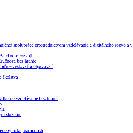
ničnej spolupráce prostredníctvom vzdelávania a digitálneho rozvoja
ržateľnom rozvoji
učnosti bez hraníc
oďme cestovať a objavovať
o školstva
dborné vzdelávanie bez hraníc
ky
nia
jným službám
energetickej náročnosti