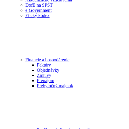
DofE na SPŠT
e-Government
Etický kódex
Financie a hospodárenie
Faktúry
Objednávky
Zmluvy
Prenájom
Prebytočný majetok