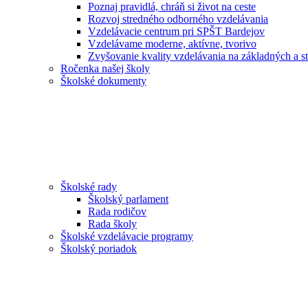
Poznaj pravidlá, chráň si život na ceste
Rozvoj stredného odborného vzdelávania
Vzdelávacie centrum pri SPŠT Bardejov
Vzdelávame moderne, aktívne, tvorivo
Zvyšovanie kvality vzdelávania na základných a st
Ročenka našej školy
Školské dokumenty
Školské rady
Školský parlament
Rada rodičov
Rada školy
Školské vzdelávacie programy
Školský poriadok