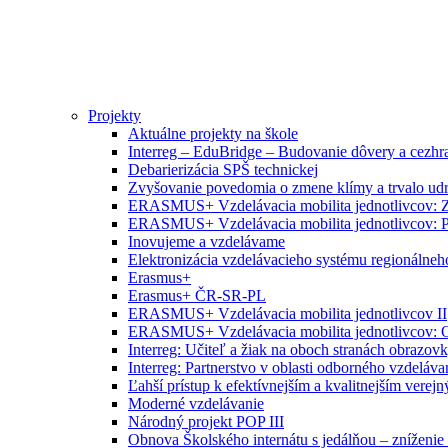
Projekty
Aktuálne projekty na škole
Interreg – EduBridge – Budovanie dôvery a cezhra
Debarierizácia SPŠ technickej
Zvyšovanie povedomia o zmene klímy a trvalo ud
ERASMUS+ Vzdelávacia mobilita jednotlivcov: Zr
ERASMUS+ Vzdelávacia mobilita jednotlivcov: P
Inovujeme a vzdelávame
Elektronizácia vzdelávacieho systému regionálneh
Erasmus+
Erasmus+ ČR-SR-PL
ERASMUS+ Vzdelávacia mobilita jednotlivcov II
ERASMUS+ Vzdelávacia mobilita jednotlivcov: O
Interreg: Učiteľ a žiak na oboch stranách obrazov
Interreg: Partnerstvo v oblasti odborného vzdeláva
Ľahší prístup k efektívnejším a kvalitnejším vere
Moderné vzdelávanie
Národný projekt POP III
Obnova Školského internátu s jedálňou – zníženie 