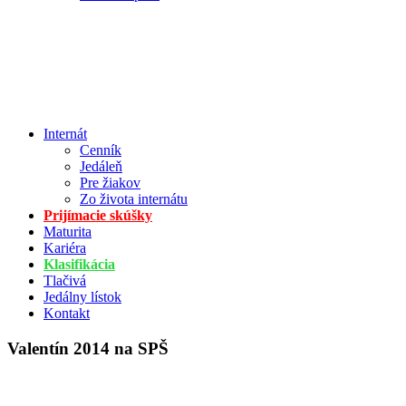
Internát
Cenník
Jedáleň
Pre žiakov
Zo života internátu
Prijímacie skúšky
Maturita
Kariéra
Klasifikácia
Tlačivá
Jedálny lístok
Kontakt
Valentín 2014 na SPŠ