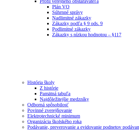
Profil verejného obstarávateľa
Plán VO
Súhrnné správy
Nadlimitné zákazky
Zákazky podľa § 9 ods. 9
Podlimitné zákazky
Zákazky s nízkou hodnotou – §117
História školy
Z histórie
Pamätná tabuľa
Najdôležitejšie medzníky
Odborná spôsobilosť
Povinné zverejňovanie
Elektrotechnické minimum
Organizácia školského roka
Podávanie, preverovanie a evidovanie podnetov podávan