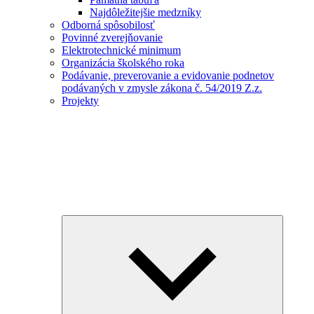
Najdôležitejšie medzníky
Odborná spôsobilosť
Povinné zverejňovanie
Elektrotechnické minimum
Organizácia školského roka
Podávanie, preverovanie a evidovanie podnetov
podávaných v zmysle zákona č. 54/2019 Z.z.
Projekty
Expand
child
menu