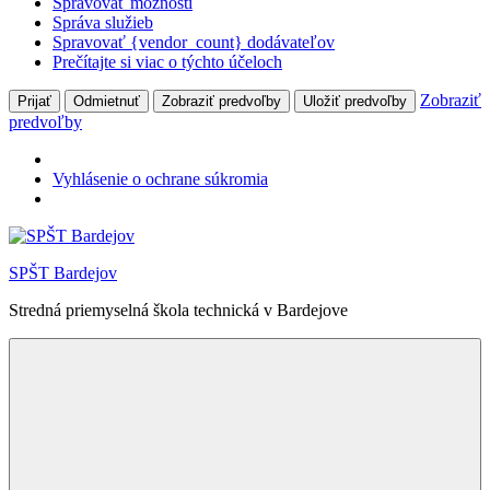
Spravovať možnosti
Správa služieb
Spravovať {vendor_count} dodávateľov
Prečítajte si viac o týchto účeloch
Zobraziť
Prijať
Odmietnuť
Zobraziť predvoľby
Uložiť predvoľby
predvoľby
Vyhlásenie o ochrane súkromia
Skip
to
SPŠT Bardejov
content
Stredná priemyselná škola technická v Bardejove