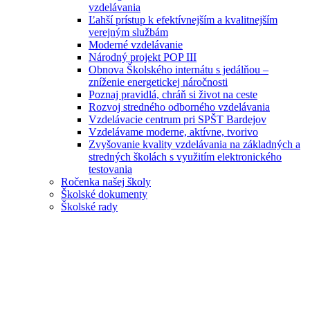
vzdelávania
Ľahší prístup k efektívnejším a kvalitnejším
verejným službám
Moderné vzdelávanie
Národný projekt POP III
Obnova Školského internátu s jedálňou –
zníženie energetickej náročnosti
Poznaj pravidlá, chráň si život na ceste
Rozvoj stredného odborného vzdelávania
Vzdelávacie centrum pri SPŠT Bardejov
Vzdelávame moderne, aktívne, tvorivo
Zvyšovanie kvality vzdelávania na základných a
stredných školách s využitím elektronického
testovania
Ročenka našej školy
Školské dokumenty
Školské rady