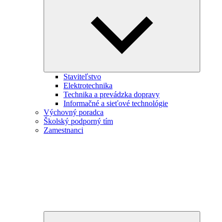
child
menu
Staviteľstvo
Elektrotechnika
Technika a prevádzka dopravy
Informačné a sieťové technológie
Výchovný poradca
Školský podporný tím
Zamestnanci
Expand