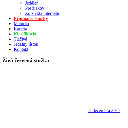
Jedáleň
Pre žiakov
Zo života internátu
Prijímacie skúšky
Maturita
Kariéra
Klasifikácia
Tlačivá
Jedálny lístok
Kontakt
Živá červená stužka
1. decembra 2017