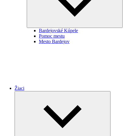
Bardejovské Kúpele
Pomoc mestu
Mesto Bardejov
Žiaci
Expand
child
menu