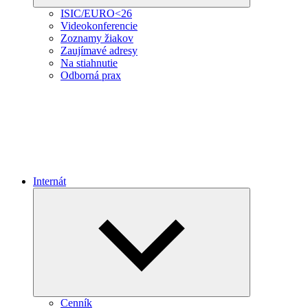
ISIC/EURO<26
Videokonferencie
Zoznamy žiakov
Zaujímavé adresy
Na stiahnutie
Odborná prax
Internát
Expand
child
menu
Cenník