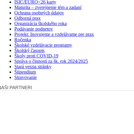
ISIC/EURO<26 karty
Maturita – zverejnenie tém a zadaní
Ochrana osobných údajov
Odborná prax
Organizácia školského roka
Podávanie podnetov
Projekt: Inovujeme a vzdelávame pre prax
Ročenka
Školské vzdelávacie programy
Školský časopis
Školy proti COVID-19
Správa o činnosti za šk. rok 2024/2025
Stará verzia stránky
Štipendium
Stravovanie