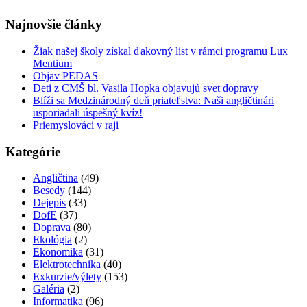
Najnovšie články
Žiak našej školy získal ďakovný list v rámci programu Lux
Mentium
Objav PEDAS
Deti z CMŠ bl. Vasila Hopka objavujú svet dopravy
Blíži sa Medzinárodný deň priateľstva: Naši angličtinári
usporiadali úspešný kvíz!
Priemyslováci v raji
Kategórie
Angličtina
(49)
Besedy
(144)
Dejepis
(33)
DofE
(37)
Doprava
(80)
Ekológia
(2)
Ekonomika
(31)
Elektrotechnika
(40)
Exkurzie/výlety
(153)
Galéria
(2)
Informatika
(96)