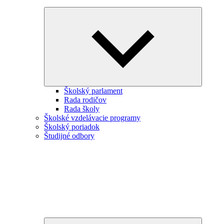
Expand
child
menu
Školský parlament
Rada rodičov
Rada školy
Školské vzdelávacie programy
Školský poriadok
Študijné odbory
Expand