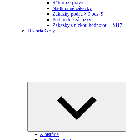
Súhrnné správy
Nadlimitné zákazky
Zákazky podľa § 9 ods. 9
Podlimitné zákazky
Zákazky s nízkou hodnotou – §117
História školy
Expand
child
menu
Z histórie
Pamätná tabuľa