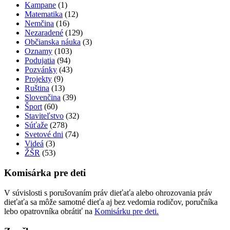
Kampane
(1)
Matematika
(12)
Nemčina
(16)
Nezaradené
(129)
Občianska náuka
(3)
Oznamy
(103)
Podujatia
(94)
Pozvánky
(43)
Projekty
(9)
Ruština
(13)
Slovenčina
(39)
Šport
(60)
Staviteľstvo
(32)
Súťaže
(278)
Svetové dni
(74)
Videá
(3)
ŽŠR
(53)
Komisárka pre deti
V súvislosti s porušovaním práv dieťaťa alebo ohrozovania práv
dieťaťa sa môže samotné dieťa aj bez vedomia rodičov, poručníka
lebo opatrovníka obrátiť na
Komisárku pre deti.