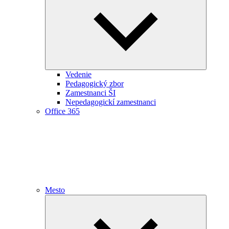
child
menu
Vedenie
Pedagogický zbor
Zamestnanci ŠI
Nepedagogickí zamestnanci
Office 365
Mesto
Expand
child
menu