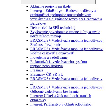
Aktuálne projekty na škole
Interreg – EduBridge – Budovanie dôvery a
cezhraničnej spolupráce prostredníctvom
vzdelávania a digitálneho rozvoja v Brzozowe a
Bardejove
Debarierizácia SPŠ technickej
Zvyšovanie povedomia o zmene klímy a trvalo
udržateľnom rozvoji
ERASMUS+ Vzdelávacia mobilita jednotlivcov:
Zručnosti bez hraníc
ERASMUS+ Vzdelávacia mobilita jednotlivcov:
Poďme cestovať a objavovať
Inovujeme a vzdelávame
Elektronizácia vzdelávacieho systému
regionálneho školstva
Erasmus+
Erasmus+ ČR-SR-PL
ERASMUS+ Vzdelávacia mobilita jednotlivcov
II
ERASMUS+ Vzdelávacia mobilita jednotlivcov:
Odborné vzdelávanie bez hraníc
Interreg: Učiteľ a žiak na oboch stranách
obrazovky
Interreg: Partnerstvo v oblasti odborného