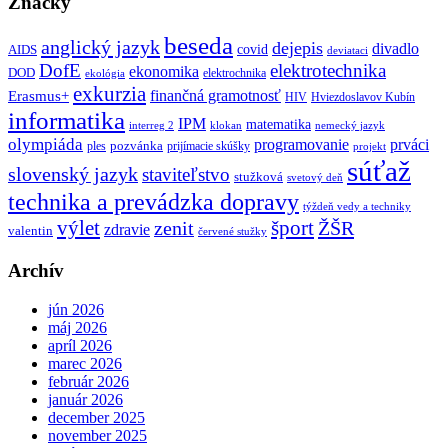
Značky
beseda
anglický jazyk
dejepis
divadlo
covid
AIDS
deviataci
DofE
elektrotechnika
ekonomika
DOD
elektrochnika
ekológia
exkurzia
finančná gramotnosť
Erasmus+
HIV
Hviezdoslavov Kubín
informatika
IPM
matematika
interreg 2
klokan
nemecký jazyk
olympiáda
programovanie
prváci
pozvánka
ples
prijímacie skúšky
projekt
súťaž
slovenský jazyk
staviteľstvo
stužková
svetový deň
technika a prevádzka dopravy
týždeň vedy a techniky
výlet
šport
ŽŠR
zenit
zdravie
valentin
červené stužky
Archív
jún 2026
máj 2026
apríl 2026
marec 2026
február 2026
január 2026
december 2025
november 2025