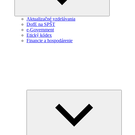
Aktualizačné vzdelávania
DofE na SPŠT
e-Government
Etický kódex
Financie a hospodárenie
Expand
child
menu