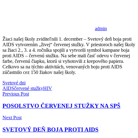
admin
Žiaci našej školy zviditeľnili 1. december – Svetový deň boja proti
AIDS vytvorením „živej“ červenej stužky. V priestoroch našej školy
sa žiaci 2., 3. a 4. ročníka spojili a vytvorili symbol kampane boja
proti AIDS – červenú stužku. Na sebe mali časť odevu v červenej
farbe, červenú čiapku, ktorú si vyhotovili z krepového papiera.
Celkovo sa na týchto aktivitách, venovaných boju proti AIDS
zúčastnilo cez 150 žiakov našej školy.
Svetové dni
AIDS
červené stužky
HIV
Navigácia
Previous Post
v
POSOLSTVO ČERVENEJ STUŽKY NA SPŠ
článku
Next Post
SVETOVÝ DEŇ BOJA PROTI AIDS