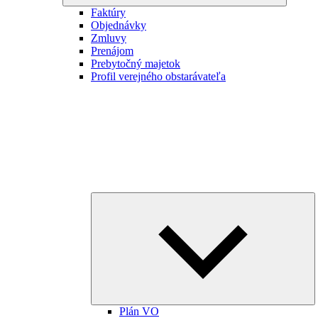
Faktúry
Objednávky
Zmluvy
Prenájom
Prebytočný majetok
Profil verejného obstarávateľa
E
ch
m
Plán VO