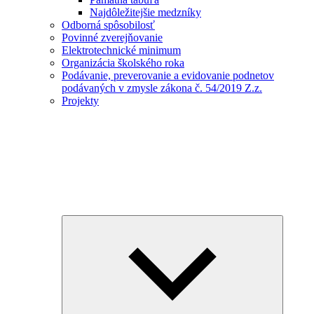
Najdôležitejšie medzníky
Odborná spôsobilosť
Povinné zverejňovanie
Elektrotechnické minimum
Organizácia školského roka
Podávanie, preverovanie a evidovanie podnetov
podávaných v zmysle zákona č. 54/2019 Z.z.
Projekty
Expand
child
menu