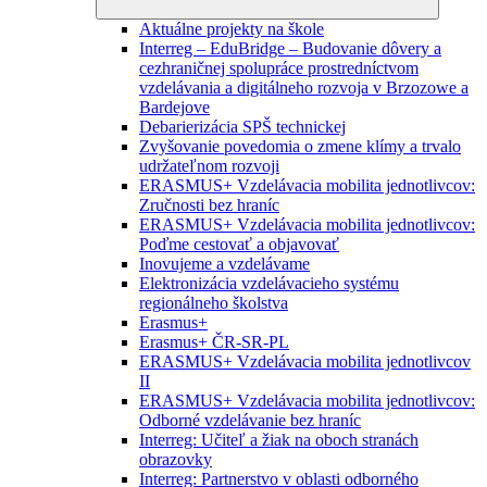
Aktuálne projekty na škole
Interreg – EduBridge – Budovanie dôvery a
cezhraničnej spolupráce prostredníctvom
vzdelávania a digitálneho rozvoja v Brzozowe a
Bardejove
Debarierizácia SPŠ technickej
Zvyšovanie povedomia o zmene klímy a trvalo
udržateľnom rozvoji
ERASMUS+ Vzdelávacia mobilita jednotlivcov:
Zručnosti bez hraníc
ERASMUS+ Vzdelávacia mobilita jednotlivcov:
Poďme cestovať a objavovať
Inovujeme a vzdelávame
Elektronizácia vzdelávacieho systému
regionálneho školstva
Erasmus+
Erasmus+ ČR-SR-PL
ERASMUS+ Vzdelávacia mobilita jednotlivcov
II
ERASMUS+ Vzdelávacia mobilita jednotlivcov:
Odborné vzdelávanie bez hraníc
Interreg: Učiteľ a žiak na oboch stranách
obrazovky
Interreg: Partnerstvo v oblasti odborného