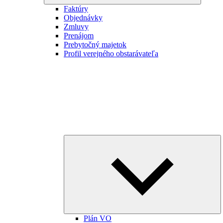
Faktúry
Objednávky
Zmluvy
Prenájom
Prebytočný majetok
Profil verejného obstarávateľa
E
ch
m
Plán VO