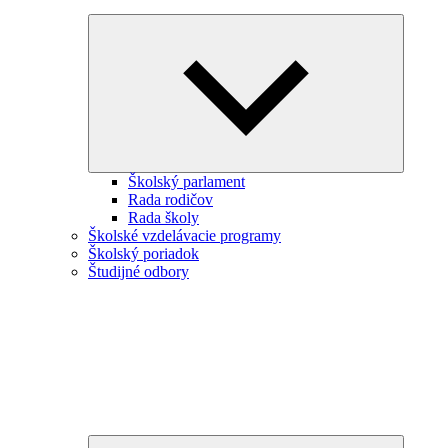
Expand
child
menu
Školský parlament
Rada rodičov
Rada školy
Školské vzdelávacie programy
Školský poriadok
Študijné odbory
Expand