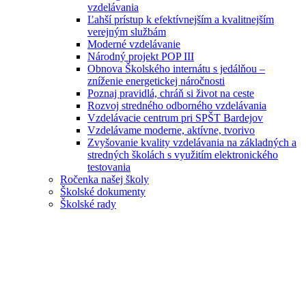
vzdelávania
Ľahší prístup k efektívnejším a kvalitnejším
verejným službám
Moderné vzdelávanie
Národný projekt POP III
Obnova Školského internátu s jedálňou –
zníženie energetickej náročnosti
Poznaj pravidlá, chráň si život na ceste
Rozvoj stredného odborného vzdelávania
Vzdelávacie centrum pri SPŠT Bardejov
Vzdelávame moderne, aktívne, tvorivo
Zvyšovanie kvality vzdelávania na základných a
stredných školách s využitím elektronického
testovania
Ročenka našej školy
Školské dokumenty
Školské rady