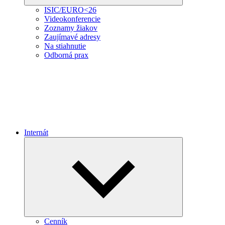
ISIC/EURO<26
Videokonferencie
Zoznamy žiakov
Zaujímavé adresy
Na stiahnutie
Odborná prax
Internát
Expand
child
menu
Cenník