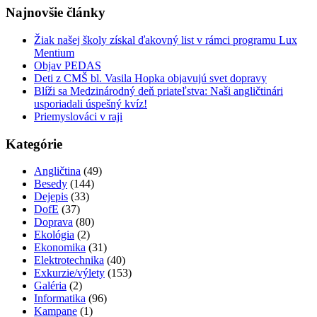
Najnovšie články
Žiak našej školy získal ďakovný list v rámci programu Lux
Mentium
Objav PEDAS
Deti z CMŠ bl. Vasila Hopka objavujú svet dopravy
Blíži sa Medzinárodný deň priateľstva: Naši angličtinári
usporiadali úspešný kvíz!
Priemyslováci v raji
Kategórie
Angličtina
(49)
Besedy
(144)
Dejepis
(33)
DofE
(37)
Doprava
(80)
Ekológia
(2)
Ekonomika
(31)
Elektrotechnika
(40)
Exkurzie/výlety
(153)
Galéria
(2)
Informatika
(96)
Kampane
(1)