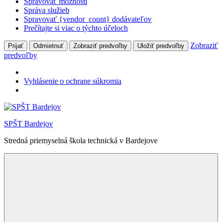
Spravovať možnosti
Správa služieb
Spravovať {vendor_count} dodávateľov
Prečítajte si viac o týchto účeloch
Zobraziť
Prijať
Odmietnuť
Zobraziť predvoľby
Uložiť predvoľby
predvoľby
Vyhlásenie o ochrane súkromia
Skip
to
SPŠT Bardejov
content
Stredná priemyselná škola technická v Bardejove