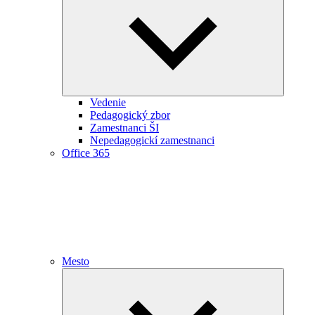
child
menu
Vedenie
Pedagogický zbor
Zamestnanci ŠI
Nepedagogickí zamestnanci
Office 365
Mesto
Expand
child
menu