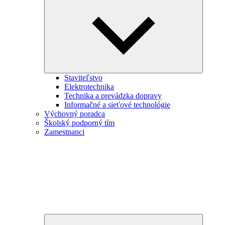
child
menu
Staviteľstvo
Elektrotechnika
Technika a prevádzka dopravy
Informačné a sieťové technológie
Výchovný poradca
Školský podporný tím
Zamestnanci
Expand